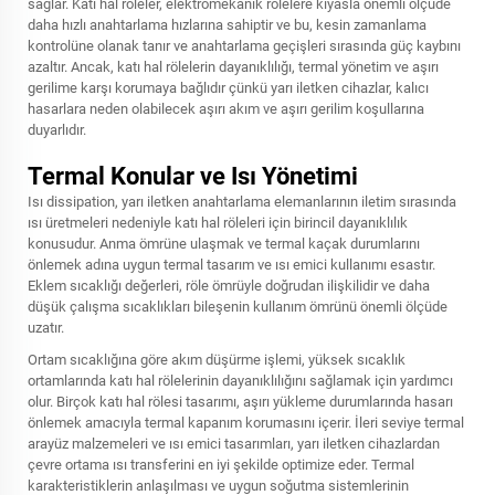
sağlar. Katı hal röleler, elektromekanik rölelere kıyasla önemli ölçüde
daha hızlı anahtarlama hızlarına sahiptir ve bu, kesin zamanlama
kontrolüne olanak tanır ve anahtarlama geçişleri sırasında güç kaybını
azaltır. Ancak, katı hal rölelerin dayanıklılığı, termal yönetim ve aşırı
gerilime karşı korumaya bağlıdır çünkü yarı iletken cihazlar, kalıcı
hasarlara neden olabilecek aşırı akım ve aşırı gerilim koşullarına
duyarlıdır.
Termal Konular ve Isı Yönetimi
Isı dissipation, yarı iletken anahtarlama elemanlarının iletim sırasında
ısı üretmeleri nedeniyle katı hal röleleri için birincil dayanıklılık
konusudur. Anma ömrüne ulaşmak ve termal kaçak durumlarını
önlemek adına uygun termal tasarım ve ısı emici kullanımı esastır.
Eklem sıcaklığı değerleri, röle ömrüyle doğrudan ilişkilidir ve daha
düşük çalışma sıcaklıkları bileşenin kullanım ömrünü önemli ölçüde
uzatır.
Ortam sıcaklığına göre akım düşürme işlemi, yüksek sıcaklık
ortamlarında katı hal rölelerinin dayanıklılığını sağlamak için yardımcı
olur. Birçok katı hal rölesi tasarımı, aşırı yükleme durumlarında hasarı
önlemek amacıyla termal kapanım korumasını içerir. İleri seviye termal
arayüz malzemeleri ve ısı emici tasarımları, yarı iletken cihazlardan
çevre ortama ısı transferini en iyi şekilde optimize eder. Termal
karakteristiklerin anlaşılması ve uygun soğutma sistemlerinin