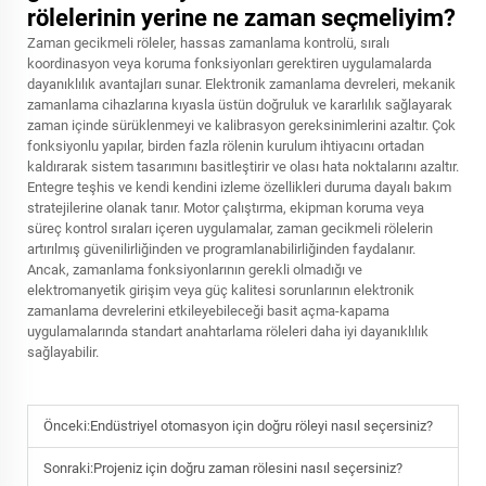
rölelerinin yerine ne zaman seçmeliyim?
Zaman gecikmeli röleler, hassas zamanlama kontrolü, sıralı
koordinasyon veya koruma fonksiyonları gerektiren uygulamalarda
dayanıklılık avantajları sunar. Elektronik zamanlama devreleri, mekanik
zamanlama cihazlarına kıyasla üstün doğruluk ve kararlılık sağlayarak
zaman içinde sürüklenmeyi ve kalibrasyon gereksinimlerini azaltır. Çok
fonksiyonlu yapılar, birden fazla rölenin kurulum ihtiyacını ortadan
kaldırarak sistem tasarımını basitleştirir ve olası hata noktalarını azaltır.
Entegre teşhis ve kendi kendini izleme özellikleri duruma dayalı bakım
stratejilerine olanak tanır. Motor çalıştırma, ekipman koruma veya
süreç kontrol sıraları içeren uygulamalar, zaman gecikmeli rölelerin
artırılmış güvenilirliğinden ve programlanabilirliğinden faydalanır.
Ancak, zamanlama fonksiyonlarının gerekli olmadığı ve
elektromanyetik girişim veya güç kalitesi sorunlarının elektronik
zamanlama devrelerini etkileyebileceği basit açma-kapama
uygulamalarında standart anahtarlama röleleri daha iyi dayanıklılık
sağlayabilir.
Önceki:
Endüstriyel otomasyon için doğru röleyi nasıl seçersiniz?
Sonraki:
Projeniz için doğru zaman rölesini nasıl seçersiniz?