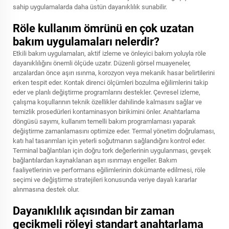
sahip uygulamalarda daha üstün dayanıklılık sunabilir.
Röle kullanım ömrünü en çok uzatan
bakım uygulamaları nelerdir?
Etkili bakım uygulamaları, aktif izleme ve önleyici bakım yoluyla röle
dayanıklılığını önemli ölçüde uzatır. Düzenli görsel muayeneler,
arızalardan önce aşırı ısınma, korozyon veya mekanik hasar belirtilerini
erken tespit eder. Kontak direnci ölçümleri bozulma eğilimlerini takip
eder ve planlı değiştirme programlarını destekler. Çevresel izleme,
çalışma koşullarının teknik özellikler dahilinde kalmasını sağlar ve
temizlik prosedürleri kontaminasyon birikimini önler. Anahtarlama
döngüsü sayımı, kullanım temelli bakım programlaması yaparak
değiştirme zamanlamasını optimize eder. Termal yönetim doğrulaması,
katı hal tasarımları için yeterli soğutmanın sağlandığını kontrol eder.
Terminal bağlantıları için doğru tork değerlerinin uygulanması, gevşek
bağlantılardan kaynaklanan aşırı ısınmayı engeller. Bakım
faaliyetlerinin ve performans eğilimlerinin dokümante edilmesi, röle
seçimi ve değiştirme stratejileri konusunda veriye dayalı kararlar
alınmasına destek olur.
Dayanıklılık açısından bir zaman
gecikmeli röleyi standart anahtarlama