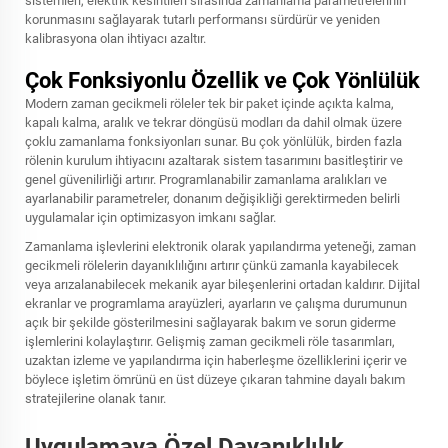
sistemleri, elektrik kesintileri sırasında zamanlama parametrelerinin
korunmasını sağlayarak tutarlı performansı sürdürür ve yeniden
kalibrasyona olan ihtiyacı azaltır.
Çok Fonksiyonlu Özellik ve Çok Yönlülük
Modern zaman gecikmeli röleler tek bir paket içinde açıkta kalma,
kapalı kalma, aralık ve tekrar döngüsü modları da dahil olmak üzere
çoklu zamanlama fonksiyonları sunar. Bu çok yönlülük, birden fazla
rölenin kurulum ihtiyacını azaltarak sistem tasarımını basitleştirir ve
genel güvenilirliği artırır. Programlanabilir zamanlama aralıkları ve
ayarlanabilir parametreler, donanım değişikliği gerektirmeden belirli
uygulamalar için optimizasyon imkanı sağlar.
Zamanlama işlevlerini elektronik olarak yapılandırma yeteneği, zaman
gecikmeli rölelerin dayanıklılığını artırır çünkü zamanla kayabilecek
veya arızalanabilecek mekanik ayar bileşenlerini ortadan kaldırır. Dijital
ekranlar ve programlama arayüzleri, ayarların ve çalışma durumunun
açık bir şekilde gösterilmesini sağlayarak bakım ve sorun giderme
işlemlerini kolaylaştırır. Gelişmiş zaman gecikmeli röle tasarımları,
uzaktan izleme ve yapılandırma için haberleşme özelliklerini içerir ve
böylece işletim ömrünü en üst düzeye çıkaran tahmine dayalı bakım
stratejilerine olanak tanır.
Uygulamaya Özel Dayanıklılık