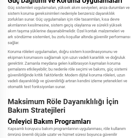
Güç Dağıtımı ve Koruma Uygulamaları
Güç sistemleri uygulamaları, yüksek akım seviyeleri, arıza durumları ve
sistem koruma gereksinimleri nedeniyle benzersiz dayanıklılık
zorlukları sunar. Güç uygulamaları için röle tasarımları, kısa devre
akımlarının kesilmesine, sistem geçiş olaylarına ve sürekli yüksek
akım taşıma yüklerine dayanabilmelidir. Özel kontak malzemeleri ve
ark söndürme sistemleri, bu zorlu koşullar altında güvenilir performansı
sağlar.
Koruma röleleri uygulamaları, doğru sistem koordinasyonunu ve
ekipman korumasını sağlamak için uzun vadeli kararlılık ve doğruluk
gerektirir. Zamanla meydana gelen kalibrasyon kaymaları koruma
şemalarını etkileyebilir; bu nedenle röle seçimi ve bakımı, güç sistemi
güvenilirliğinde kritik faktörlerdir. Modern dijital koruma röleleri, uzun
vadeli dayanıklılığı ve güvenilirliği artıran kendini izleme yetenekleri ve
otomatik test fonksiyonları sunar.
Maksimum Röle Dayanıklılığı İçin
Bakım Stratejileri
Önleyici Bakım Programları
Kapsamlı koruyucu bakım programlarının uygulanması, röle kullanım
ömrünü önemli ölçüde uzatır ve hizmet süresi boyunca güvenilir