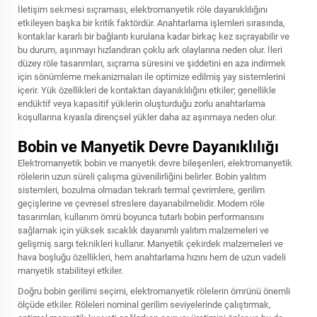
İletişim sekmesi sıçraması, elektromanyetik röle dayanıklılığını
etkileyen başka bir kritik faktördür. Anahtarlama işlemleri sırasında,
kontaklar kararlı bir bağlantı kurulana kadar birkaç kez sıçrayabilir ve
bu durum, aşınmayı hızlandıran çoklu ark olaylarına neden olur. İleri
düzey röle tasarımları, sıçrama süresini ve şiddetini en aza indirmek
için sönümleme mekanizmaları ile optimize edilmiş yay sistemlerini
içerir. Yük özellikleri de kontaktan dayanıklılığını etkiler; genellikle
endüktif veya kapasitif yüklerin oluşturduğu zorlu anahtarlama
koşullarına kıyasla dirençsel yükler daha az aşınmaya neden olur.
Bobin ve Manyetik Devre Dayanıklılığı
Elektromanyetik bobin ve manyetik devre bileşenleri, elektromanyetik
rölelerin uzun süreli çalışma güvenilirliğini belirler. Bobin yalıtım
sistemleri, bozulma olmadan tekrarlı termal çevrimlere, gerilim
geçişlerine ve çevresel streslere dayanabilmelidir. Modern röle
tasarımları, kullanım ömrü boyunca tutarlı bobin performansını
sağlamak için yüksek sıcaklık dayanımlı yalıtım malzemeleri ve
gelişmiş sargı teknikleri kullanır. Manyetik çekirdek malzemeleri ve
hava boşluğu özellikleri, hem anahtarlama hızını hem de uzun vadeli
manyetik stabiliteyi etkiler.
Doğru bobin gerilimi seçimi, elektromanyetik rölelerin ömrünü önemli
ölçüde etkiler. Röleleri nominal gerilim seviyelerinde çalıştırmak,