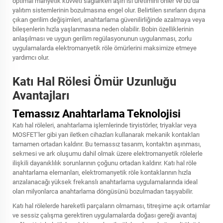
optimal manyetik kuvveti sağlarken aşırı ısı üretimini önler ve bu da
yalıtım sistemlerinin bozulmasına engel olur. Belirtilen sınırların dışına
çıkan gerilim değişimleri, anahtarlama güvenilirliğinde azalmaya veya
bileşenlerin hızla yaşlanmasına neden olabilir. Bobin özelliklerinin
anlaşılması ve uygun gerilim regülasyonunun uygulanması, zorlu
uygulamalarda elektromanyetik
röle
ömürlerini maksimize etmeye
yardımcı olur.
Katı Hal Rölesi Ömür Uzunluğu
Avantajları
Temassız Anahtarlama Teknolojisi
Katı hal röleleri, anahtarlama işlemlerinde tiryistörler, triyaklar veya
MOSFET'ler gibi yarı iletken cihazları kullanarak mekanik kontakları
tamamen ortadan kaldırır. Bu temassız tasarım, kontaktın aşınması,
sekmesi ve ark oluşumu dahil olmak üzere elektromanyetik rölelerle
ilişkili dayanıklılık sorunlarının çoğunu ortadan kaldırır. Katı hal röle
anahtarlama elemanları, elektromanyetik röle kontaklarının hızla
arızalanacağı yüksek frekanslı anahtarlama uygulamalarında ideal
olan milyonlarca anahtarlama döngüsünü bozulmadan taşıyabilir.
Katı hal rölelerde hareketli parçaların olmaması, titreşime açık ortamlar
ve sessiz çalışma gerektiren uygulamalarda doğası gereği avantaj