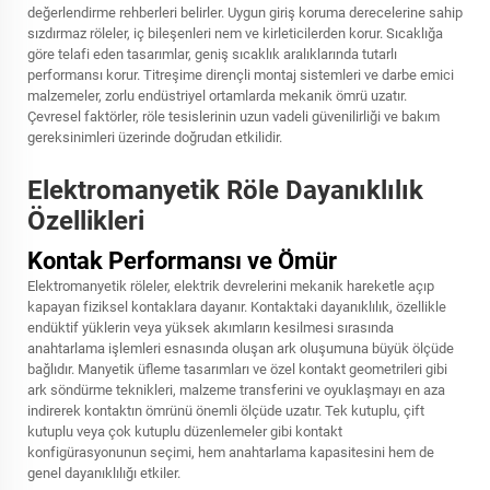
değerlendirme rehberleri belirler. Uygun giriş koruma derecelerine sahip
sızdırmaz röleler, iç bileşenleri nem ve kirleticilerden korur. Sıcaklığa
göre telafi eden tasarımlar, geniş sıcaklık aralıklarında tutarlı
performansı korur. Titreşime dirençli montaj sistemleri ve darbe emici
malzemeler, zorlu endüstriyel ortamlarda mekanik ömrü uzatır.
Çevresel faktörler, röle tesislerinin uzun vadeli güvenilirliği ve bakım
gereksinimleri üzerinde doğrudan etkilidir.
Elektromanyetik Röle Dayanıklılık
Özellikleri
Kontak Performansı ve Ömür
Elektromanyetik röleler, elektrik devrelerini mekanik hareketle açıp
kapayan fiziksel kontaklara dayanır. Kontaktaki dayanıklılık, özellikle
endüktif yüklerin veya yüksek akımların kesilmesi sırasında
anahtarlama işlemleri esnasında oluşan ark oluşumuna büyük ölçüde
bağlıdır. Manyetik üfleme tasarımları ve özel kontakt geometrileri gibi
ark söndürme teknikleri, malzeme transferini ve oyuklaşmayı en aza
indirerek kontaktın ömrünü önemli ölçüde uzatır. Tek kutuplu, çift
kutuplu veya çok kutuplu düzenlemeler gibi kontakt
konfigürasyonunun seçimi, hem anahtarlama kapasitesini hem de
genel dayanıklılığı etkiler.