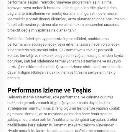
performans sağlar. Periyodik muayene programları, aşırı ısınma,
korozyon veya mekanik hasar belirtileri açısından röle gövdelerinin,
bağlantı terminallerinin ve montaj donanımının görsel incelemesini
içermelidir. Kontak direnci ölçümleri, arıza oluşmadan önce bozulmanın
tespit edilmesine yardımcı olur ve planlı bakım pencereleri sırasında
proaktif değişim yapılmasına olanak tanır.
Belirli röle türleri için uygun temizlik prosedürleri, anahtarlama
performansını etkileyebilecek veya erken arızalara neden olabilecek
kirlenmelerin birikmesini önler. Elektromanyetik röleler, periyodik
kontak temizliği ve mekanik bileşenlerin yağlanması işleminden fayda
görürken, katı hal rölelerinde termal yönetim sistemlerine ve ısı yayıcı
temizliğine dikkat edilmelidir. Çevresel izleme sistemleri, zamanla röle
dayanıklılığını etkileyen sıcaklık, nem ve titreşim seviyelerini takip
edebilir.
Performans İzleme ve Teşhis
Gelişmiş izleme sistemleri, röle performansı ve çalışma durumu
hakkında gerçek zamanlı bilgi sağlayarak koşula dayalı bakım
stratejilerini mümkün kılar. Direnç ölçümü trendleriyle yapılan kontak
aşınması izlemesi, arıza meydana gelmeden önce ömür sonuna
yaklaşan durumları belirler. Anahtarlama döngüsü sayaçları, üretici
özelliklerine karşı işletim kullanımını izleyerek takvim süresinden
ziyade gerçek kullanımı temel alan planlı değiştirme programlarını