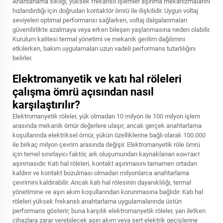
Anahtarlama sıklığı, yüksek frekanslı işlemler aşınma mekanizmalarını
hızlandırdığı için doğrudan kontaktör ömrü ile ilişkilidir. Uygun voltaj
seviyeleri optimal performansı sağlarken, voltaj dalgalanmaları
güvenilirlikte azalmaya veya erken bileşen yaşlanmasına neden olabilir.
Kurulum kalitesi termal yönetimi ve mekanik gerilim dağılımını
etkilerken, bakım uygulamaları uzun vadeli performans tutarlılığını
belirler.
Elektromanyetik ve katı hal röleleri
çalışma ömrü açısından nasıl
karşılaştırılır?
Elektromanyetik röleler, yük olmadan 10 milyon ile 100 milyon işlem
arasında mekanik ömür değerlere ulaşır; ancak gerçek anahtarlama
koşullarında elektriksel ömür, yükün özelliklerine bağlı olarak 100.000
ile birkaç milyon çevrim arasında değişir. Elektromanyetik röle ömrü
için temel sınırlayıcı faktör, ark oluşumundan kaynaklanan контакт
aşınmasıdır. Katı hal röleleri, kontakt aşınmasını tamamen ortadan
kaldırır ve kontakt bozulması olmadan milyonlarca anahtarlama
çevrimini kaldırabilir. Ancak katı hal rölesinin dayanıklılığı, termal
yönetimine ve aşırı akım koşullarından korunmasına bağlıdır. Katı hal
röleleri yüksek frekanslı anahtarlama uygulamalarında üstün
performans gösterir; buna karşılık elektromanyetik röleler, yarı iletken
cihazlara zarar verebilecek aşırı akım veya sert elektrik geçişlerine