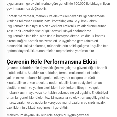
uygulamanın gereksinimlerine göre genellikle 100.000 ile birkaç milyon
çevrim arasında değişebilir.
Kontak malzemesi, mekanik ve elektriksel dayanıklılığı belirlemede
kritik bir rol oynar. Gümüş bazlı kontaklar, orta ile yüksek akım
uygulamaları için uygun olan excellent iletkenlik ve ark direnci sunar.
Altın kaplı kontaklar ise düşük seviyeli sinyal anahtarlama
uygulamaları için ideal olan üstün korozyon direnci ve düşük kontak
direnci sağlar. Kontak malzemeleri ile uygulama gereksinimleri
arasındaki ilişkiyi anlamak, mühendislerin belirli çalışma koşulları için
optimal dayanıklılık sunan röleleri seçmelerine yardımcı olur.
Çevrenin Röle Performansına Etkisi
Çevresel faktörler röle dayanıklılığını ve çalışma güvenilirliğini önemli
ölçüde etkiler. Sıcaklık uç noktaları, temas malzemelerini, bobin
yalıtımını ve mekanik bileşenleri etkileyerek çalışma ömrünü
kısaltabilir ve erken arızalara neden olabilir. Nem seviyeleri temas
oksitlenmesini ve yalıtım özelliklerini etkilerken, titreşim ve şok
mekanik aşınmaya veya kontaktın sekmesine yol açabilir. Endüstriyel
ortamlar genellikle röleleri toz, kimyasallar ve elektromanyetik girişime
maruz bırakır ve bu nedenle koruyucu muhafazaların ve sızdırmazlık
özelliklerinin dikkatli seçilmesini gerektirir.
Maksimum dayanıklılık için röle seçimini uygun çevresel