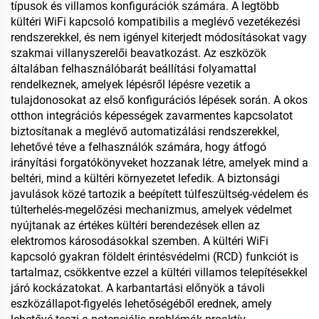
típusok és villamos konfigurációk számára. A legtöbb
kültéri WiFi kapcsoló kompatibilis a meglévő vezetékezési
rendszerekkel, és nem igényel kiterjedt módosításokat vagy
szakmai villanyszerelői beavatkozást. Az eszközök
általában felhasználóbarát beállítási folyamattal
rendelkeznek, amelyek lépésről lépésre vezetik a
tulajdonosokat az első konfigurációs lépések során. A okos
otthon integrációs képességek zavarmentes kapcsolatot
biztosítanak a meglévő automatizálási rendszerekkel,
lehetővé téve a felhasználók számára, hogy átfogó
irányítási forgatókönyveket hozzanak létre, amelyek mind a
beltéri, mind a kültéri környezetet lefedik. A biztonsági
javulások közé tartozik a beépített túlfeszültség-védelem és
túlterhelés-megelőzési mechanizmus, amelyek védelmet
nyújtanak az értékes kültéri berendezések ellen az
elektromos károsodásokkal szemben. A kültéri WiFi
kapcsoló gyakran földelt érintésvédelmi (RCD) funkciót is
tartalmaz, csökkentve ezzel a kültéri villamos telepítésekkel
járó kockázatokat. A karbantartási előnyök a távoli
eszközállapot-figyelés lehetőségéből erednek, amely