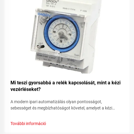
Mi teszi gyorsabbá a relék kapcsolását, mint a kézi
vezérléseket?
A modern ipari automatizálás olyan pontosságot,
sebességet és megbízhatóságot követel, amelyet a kézi
vezérlőrendszerek egyszerűen nem tudnak biztosítani. Az
áttérés a kézi kapcsolóról automatizált relés rendszerekre az
További információ
elektromos vezérlések egyik legjelentősebb fejlődését jelenti...