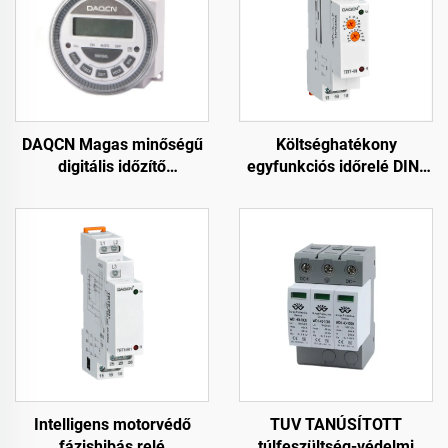
DAQCN Magas minőségű
Költséghatékony
digitális időzítő
egyfunkciós időrelé DIN-
programozható heti időzítő
sínre szereléshez
TM-619LHN
utómelegítéshez és
hűtéshez
Intelligens motorvédő
TUV TANÚSÍTOTT
fázishibás relé
túlfeszültség-védelmi