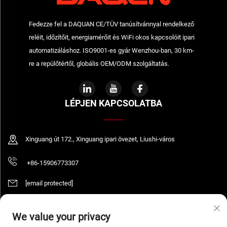
Fedezze fel a DAQUAN CE/TÜV tanúsítvánnyal rendelkező
reléit, időzítőit, energiamérőit és WiFi okos kapcsolóit ipari
automatizáláshoz. ISO9001-es gyár Wenzhou-ban, 30 km-
re a repülőtértől, globális OEM/ODM szolgáltatás.
LÉPJEN KAPCSOLATBA
Xinguang út 172., Xinguang ipari övezet, Liushi-város
+86-15906773307
[email protected]
We value your privacy
Szerzői jog © 2026 WENZHOU DAQUAN ELECTRIC CO.,LTD Minden jog