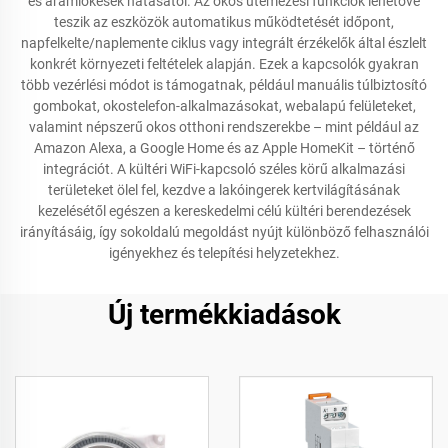
és áramlökések hatásától. Az okos ütemezési funkciók lehetővé
teszik az eszközök automatikus működtetését időpont,
napfelkelte/naplemente ciklus vagy integrált érzékelők által észlelt
konkrét környezeti feltételek alapján. Ezek a kapcsolók gyakran
több vezérlési módot is támogatnak, például manuális túlbiztosító
gombokat, okostelefon-alkalmazásokat, webalapú felületeket,
valamint népszerű okos otthoni rendszerekbe – mint például az
Amazon Alexa, a Google Home és az Apple HomeKit – történő
integrációt. A kültéri WiFi-kapcsoló széles körű alkalmazási
területeket ölel fel, kezdve a lakóingerek kertvilágításának
kezelésétől egészen a kereskedelmi célú kültéri berendezések
irányításáig, így sokoldalú megoldást nyújt különböző felhasználói
igényekhez és telepítési helyzetekhez.
Új termékkiadások