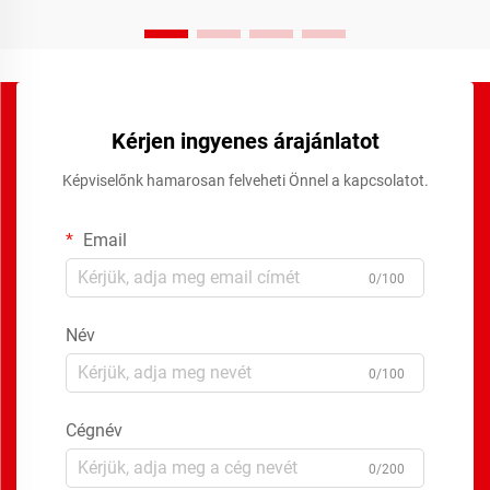
Kérjen ingyenes árajánlatot
Képviselőnk hamarosan felveheti Önnel a kapcsolatot.
Email
0/100
Név
0/100
Cégnév
0/200