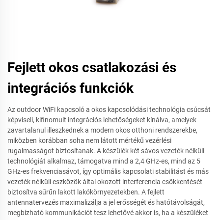
Fejlett okos csatlakozási és
integrációs funkciók
Az outdoor WiFi kapcsoló a okos kapcsolódási technológia csúcsát
képviseli, kifinomult integrációs lehetőségeket kínálva, amelyek
zavartalanul illeszkednek a modern okos otthoni rendszerekbe,
miközben korábban soha nem látott mértékű vezérlési
rugalmasságot biztosítanak. A készülék két sávos vezeték nélküli
technológiát alkalmaz, támogatva mind a 2,4 GHz-es, mind az 5
GHz-es frekvenciasávot, így optimális kapcsolati stabilitást és más
vezeték nélküli eszközök által okozott interferencia csökkentését
biztosítva sűrűn lakott lakókörnyezetekben. A fejlett
antennatervezés maximalizálja a jel erősségét és hatótávolságát,
megbízható kommunikációt tesz lehetővé akkor is, ha a készüléket