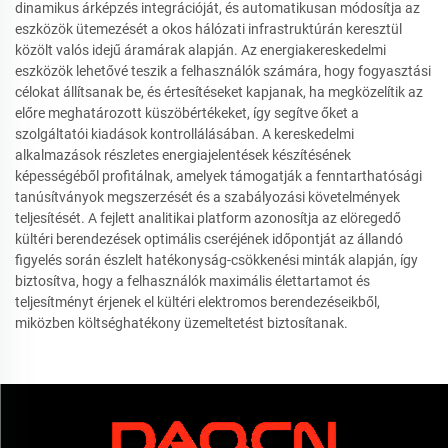
dinamikus árképzés integrációját, és automatikusan módosítja az
eszközök ütemezését a okos hálózati infrastruktúrán keresztül
közölt valós idejű áramárak alapján. Az energiakereskedelmi
eszközök lehetővé teszik a felhasználók számára, hogy fogyasztási
célokat állítsanak be, és értesítéseket kapjanak, ha megközelítik az
előre meghatározott küszöbértékeket, így segítve őket a
szolgáltatói kiadások kontrollálásában. A kereskedelmi
alkalmazások részletes energiajelentések készítésének
képességéből profitálnak, amelyek támogatják a fenntarthatósági
tanúsítványok megszerzését és a szabályozási követelmények
teljesítését. A fejlett analitikai platform azonosítja az elöregedő
kültéri berendezések optimális cseréjének időpontját az állandó
figyelés során észlelt hatékonyság-csökkenési minták alapján, így
biztosítva, hogy a felhasználók maximális élettartamot és
teljesítményt érjenek el kültéri elektromos berendezéseikből,
miközben költséghatékony üzemeltetést biztosítanak.