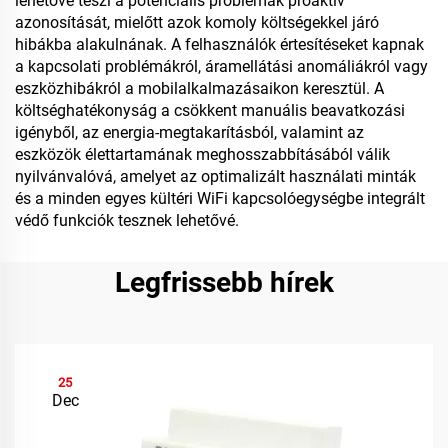
lehetővé teszi a potenciális problémák proaktív
azonosítását, mielőtt azok komoly költségekkel járó
hibákba alakulnának. A felhasználók értesítéseket kapnak
a kapcsolati problémákról, áramellátási anomáliákról vagy
eszközhibákról a mobilalkalmazásaikon keresztül. A
költséghatékonyság a csökkent manuális beavatkozási
igényből, az energia-megtakarításból, valamint az
eszközök élettartamának meghosszabbításából válik
nyilvánvalóvá, amelyet az optimalizált használati minták
és a minden egyes kültéri WiFi kapcsolóegységbe integrált
védő funkciók tesznek lehetővé.
Legfrissebb hírek
25
Dec