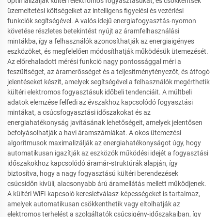
optimalizálják kültéri elektromos fogyasztásukat, és csökkentsék
üzemeltetési költségeiket az intelligens figyelési és vezérlési
funkciók segítségével. A valós idejű energiafogyasztás-nyomon
követése részletes betekintést nyújt az áramfelhasználási
mintákba, így a felhasználók azonosíthatják az energiaigényes
eszközöket, és megfelelően módosíthatják működésük ütemezését.
Az előrehaladott mérési funkció nagy pontossággal méri a
feszültséget, az áramerősséget és a teljesítménytényezőt, és átfogó
jelentéseket készít, amelyek segítségével a felhasználók megérthetik
kültéri elektromos fogyasztásuk időbeli tendenciáit. A múltbeli
adatok elemzése felfedi az évszakhoz kapcsolódó fogyasztási
mintákat, a csúcsfogyasztási időszakokat és az
energiahatékonyság javításának lehetőségeit, amelyek jelentősen
befolyásolhatják a havi áramszámlákat. A okos ütemezési
algoritmusok maximalizálják az energiahatékonyságot úgy, hogy
automatikusan igazítják az eszközök működési idejét a fogyasztási
időszakokhoz kapcsolódó áramár-struktúrák alapján, így
biztosítva, hogy a nagy fogyasztású kültéri berendezések
csúcsidőn kívüli, alacsonyabb árú áramellátás mellett működjenek.
A kültéri WiFi-kapcsoló keresletválasz-képességeket is tartalmaz,
amelyek automatikusan csökkenthetik vagy eltolhatják az
elektromos terhelést a szolgáltatók csúcsigény-időszakaiban, így