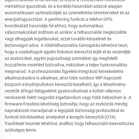
mintákhoz igazodnak, és a korábbi használati adatok alapján
automatikusan optimalizálják az üzemeltetési ütemterveket és az
energiafogyasztást. A geofencing funkció a telefon GPS-
koordinátáit használja fel ahhoz, hogy automatikus
válaszreakciókat indítson el, amikor a felhasználók megközelítik
vagy elhagyják ingatlanukat, ezzel további kényelmet és
biztonságot adva. A többfelhasználós támogatás lehetővé teszi,
hogy a családtagok egyéni fiókokon keresztül érjék el és vezéreljék
az eszközöket, egyéni jogosultsági szintekkel, így megfelelő
hozzáférés-vezérlést biztosítva, miközben a teljes funkcionalitás
megmarad. A professzionális figyelési integráció kereskedelmi
alkalmazásokra is alkalmas, ahol több outdoor WiFi kapcsoló
központi irányítópultokon keresztül kezelhető, így a létesítmény-
vezetők átfogó felügyeletet gyakorolhatnak a kültéri villamos
rendszerek felett nagyobb ingatlanokon vagy több helyszínen is. A
firmware-frissítési lehetőség biztosítja, hogy az eszközök mindig
naprakészek maradjanak a legújabb biztonsági javításokkal és
funkció-bővítésekkel, amelyeket a levegőn keresztüli (OTA)
frissítések tesznek lehetővé, anélkül, hogy felhasználói beavatkozás
szükséges lenne.