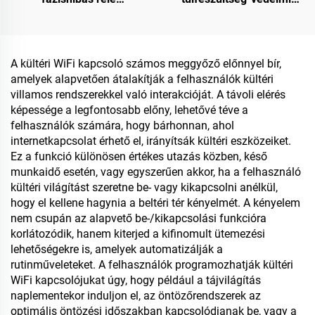
túlfeszültség- és
készülék DC1000V
alulfeszültség-védő
túlfeszültségvédelem
fázisfeszültség-relé
Intelligens túlfeszültség-
védelmi készülék SPD
A kültéri WiFi kapcsoló számos meggyőző előnnyel bír,
amelyek alapvetően átalakítják a felhasználók kültéri
villamos rendszerekkel való interakcióját. A távoli elérés
képessége a legfontosabb előny, lehetővé téve a
felhasználók számára, hogy bárhonnan, ahol
internetkapcsolat érhető el, irányítsák kültéri eszközeiket.
Ez a funkció különösen értékes utazás közben, késő
munkaidő esetén, vagy egyszerűen akkor, ha a felhasználó
kültéri világítást szeretne be- vagy kikapcsolni anélkül,
hogy el kellene hagynia a beltéri tér kényelmét. A kényelem
nem csupán az alapvető be-/kikapcsolási funkcióra
korlátozódik, hanem kiterjed a kifinomult ütemezési
lehetőségekre is, amelyek automatizálják a
rutinműveleteket. A felhasználók programozhatják kültéri
WiFi kapcsolójukat úgy, hogy például a tájvilágítás
naplementekor induljon el, az öntözőrendszerek az
optimális öntözési időszakban kapcsolódjanak be, vagy a