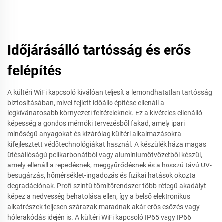
Időjárásálló tartósság és erős
felépítés
A kültéri WiFi kapcsoló kiválóan teljesít a lemondhatatlan tartósság
biztosításában, mivel fejlett időálló építése ellenáll a
legkívánatosabb környezeti feltételeknek. Ez a kivételes ellenálló
képesség a gondos mérnöki tervezésből fakad, amely ipari
minőségű anyagokat és kizárólag kültéri alkalmazásokra
kifejlesztett védőtechnológiákat használ. A készülék háza magas
ütésállóságú polikarbonátból vagy alumíniumötvözetből készül,
amely ellenáll a repedésnek, meggyűrődésnek és a hosszú távú UV-
besugárzás, hőmérséklet-ingadozás és fizikai hatások okozta
degradációnak. Profi szintű tömítőrendszer több rétegű akadályt
képez a nedvesség behatolása ellen, így a belső elektronikus
alkatrészek teljesen szárazak maradnak akár erős esőzés vagy
hólerakódás idején is. A kültéri WiFi kapcsoló IP65 vagy IP66