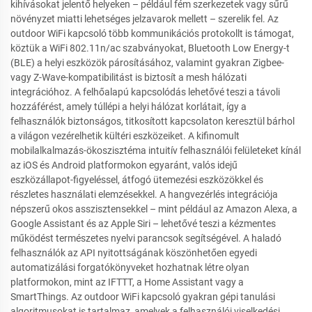
kihívásokat jelentő helyeken – például fém szerkezetek vagy sűrű
növényzet miatti lehetséges jelzavarok mellett – szerelik fel. Az
outdoor WiFi kapcsoló több kommunikációs protokollt is támogat,
köztük a WiFi 802.11n/ac szabványokat, Bluetooth Low Energy-t
(BLE) a helyi eszközök párosításához, valamint gyakran Zigbee-
vagy Z-Wave-kompatibilitást is biztosít a mesh hálózati
integrációhoz. A felhőalapú kapcsolódás lehetővé teszi a távoli
hozzáférést, amely túllépi a helyi hálózat korlátait, így a
felhasználók biztonságos, titkosított kapcsolaton keresztül bárhol
a világon vezérelhetik kültéri eszközeiket. A kifinomult
mobilalkalmazás-ökoszisztéma intuitív felhasználói felületeket kínál
az iOS és Android platformokon egyaránt, valós idejű
eszközállapot-figyeléssel, átfogó ütemezési eszközökkel és
részletes használati elemzésekkel. A hangvezérlés integrációja
népszerű okos asszisztensekkel – mint például az Amazon Alexa, a
Google Assistant és az Apple Siri – lehetővé teszi a kézmentes
működést természetes nyelvi parancsok segítségével. A haladó
felhasználók az API nyitottságának köszönhetően egyedi
automatizálási forgatókönyveket hozhatnak létre olyan
platformokon, mint az IFTTT, a Home Assistant vagy a
SmartThings. Az outdoor WiFi kapcsoló gyakran gépi tanulási
algoritmusokat is tartalmaz, amelyek a felhasználói viselkedési