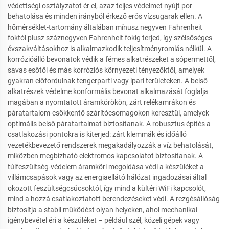
védettségi osztályzatot ér el, azaz teljes védelmet nyújt por
behatolása és minden irányból érkező erős vízsugarak ellen. A
hőmérséklet-tartomány általában mínusz negyven Fahrenheit
foktól plusz száznegyven Fahrenheit fokig terjed, így szélsőséges
évszakváltásokhoz is alkalmazkodik teljesítményromlás nélkül. A
korrózióálló bevonatok védik a fémes alkatrészeket a sópermettől,
savas esőtől és más korróziós környezeti tényezőktől, amelyek
gyakran előfordulnak tengerparti vagy ipari területeken. A belső
alkatrészek védelme konformális bevonat alkalmazását foglalja
magában a nyomtatott áramkörökön, zárt relékamrákon és
páratartalom-csökkentő szárítócsomagokon keresztül, amelyek
optimális belső páratartalmat biztosítanak. A robusztus építés a
csatlakozási pontokra is kiterjed: zárt klemmák és időálló
vezetékbevezető rendszerek megakadályozzák a víz behatolását,
miközben megbízható elektromos kapcsolatot biztosítanak. A
túlfeszültség-védelem áramköri megoldása védi a készüléket a
villámcsapások vagy az energiaellátó hálózat ingadozásai által
okozott feszültségcsúcsoktól, így mind a kültéri WiFi kapcsolót,
mind a hozzá csatlakoztatott berendezéseket védi. A rezgésállóság
biztosítja a stabil működést olyan helyeken, ahol mechanikai
igénybevétel éri a készüléket – például szél, közeli gépek vagy