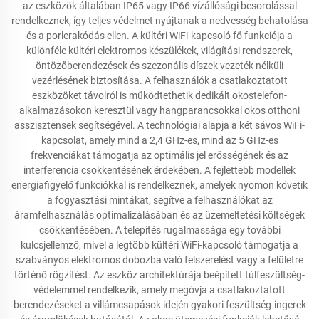
az eszközök általában IP65 vagy IP66 vízállósági besorolással
rendelkeznek, így teljes védelmet nyújtanak a nedvesség behatolása
és a porlerakódás ellen. A kültéri WiFi-kapcsoló fő funkciója a
különféle kültéri elektromos készülékek, világítási rendszerek,
öntözőberendezések és szezonális díszek vezeték nélküli
vezérlésének biztosítása. A felhasználók a csatlakoztatott
eszközöket távolról is működtethetik dedikált okostelefon-
alkalmazásokon keresztül vagy hangparancsokkal okos otthoni
asszisztensek segítségével. A technológiai alapja a két sávos WiFi-
kapcsolat, amely mind a 2,4 GHz-es, mind az 5 GHz-es
frekvenciákat támogatja az optimális jel erősségének és az
interferencia csökkentésének érdekében. A fejlettebb modellek
energiafigyelő funkciókkal is rendelkeznek, amelyek nyomon követik
a fogyasztási mintákat, segítve a felhasználókat az
áramfelhasználás optimalizálásában és az üzemeltetési költségek
csökkentésében. A telepítés rugalmassága egy további
kulcsjellemző, mivel a legtöbb kültéri WiFi-kapcsoló támogatja a
szabványos elektromos dobozba való felszerelést vagy a felületre
történő rögzítést. Az eszköz architektúrája beépített túlfeszültség-
védelemmel rendelkezik, amely megóvja a csatlakoztatott
berendezéseket a villámcsapások idején gyakori feszültség-ingerek