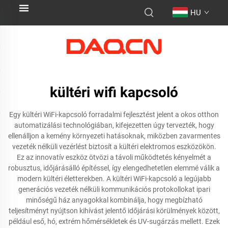
HU
kültéri wifi kapcsoló
Egy kültéri WiFi-kapcsoló forradalmi fejlesztést jelent a okos otthon
automatizálási technológiában, kifejezetten úgy tervezték, hogy
ellenálljon a kemény környezeti hatásoknak, miközben zavarmentes
vezeték nélküli vezérlést biztosít a kültéri elektromos eszközökön.
Ez az innovatív eszköz ötvözi a távoli működtetés kényelmét a
robusztus, időjárásálló építéssel, így elengedhetetlen elemmé válik a
modern kültéri életterekben. A kültéri WiFi-kapcsoló a legújabb
generációs vezeték nélküli kommunikációs protokollokat ipari
minőségű ház anyagokkal kombinálja, hogy megbízható
teljesítményt nyújtson kihívást jelentő időjárási körülmények között,
például eső, hó, extrém hőmérsékletek és UV-sugárzás mellett. Ezek