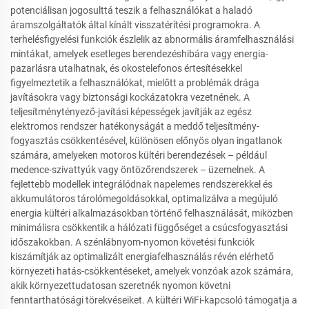
potenciálisan jogosulttá teszik a felhasználókat a haladó
áramszolgáltatók által kínált visszatérítési programokra. A
terhelésfigyelési funkciók észlelik az abnormális áramfelhasználási
mintákat, amelyek esetleges berendezéshibára vagy energia-
pazarlásra utalhatnak, és okostelefonos értesítésekkel
figyelmeztetik a felhasználókat, mielőtt a problémák drága
javításokra vagy biztonsági kockázatokra vezetnének. A
teljesítménytényező-javítási képességek javítják az egész
elektromos rendszer hatékonyságát a meddő teljesítmény-
fogyasztás csökkentésével, különösen előnyös olyan ingatlanok
számára, amelyeken motoros kültéri berendezések – például
medence-szivattyúk vagy öntözőrendszerek – üzemelnek. A
fejlettebb modellek integrálódnak napelemes rendszerekkel és
akkumulátoros tárolómegoldásokkal, optimalizálva a megújuló
energia kültéri alkalmazásokban történő felhasználását, miközben
minimálisra csökkentik a hálózati függőséget a csúcsfogyasztási
időszakokban. A szénlábnyom-nyomon követési funkciók
kiszámítják az optimalizált energiafelhasználás révén elérhető
környezeti hatás-csökkentéseket, amelyek vonzóak azok számára,
akik környezettudatosan szeretnék nyomon követni
fenntarthatósági törekvéseiket. A kültéri WiFi-kapcsoló támogatja a