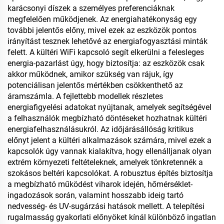
karácsonyi díszek a személyes preferenciáknak
megfelelően működjenek. Az energiahatékonyság egy
további jelentős előny, mivel ezek az eszközök pontos
irányítást tesznek lehetővé az energiafogyasztási minták
felett. A kültéri WiFi kapcsoló segít elkerülni a felesleges
energia-pazarlást úgy, hogy biztosítja: az eszközök csak
akkor működnek, amikor szükség van rájuk, így
potenciálisan jelentős mértékben csökkenthető az
áramszámla. A fejlettebb modellek részletes
energiafigyelési adatokat nyújtanak, amelyek segítségével
a felhasználók megbízható döntéseket hozhatnak kültéri
energiafelhasználásukról. Az időjárásállóság kritikus
előnyt jelent a kültéri alkalmazások számára, mivel ezek a
kapcsolók úgy vannak kialakítva, hogy ellenálljanak olyan
extrém környezeti feltételeknek, amelyek tönkretennék a
szokásos beltéri kapcsolókat. A robusztus építés biztosítja
a megbízható működést viharok idején, hőmérséklet-
ingadozások során, valamint hosszabb ideig tartó
nedvesség- és UV-sugárzási hatások mellett. A telepítési
rugalmasság gyakorlati előnyöket kínál különböző ingatlan