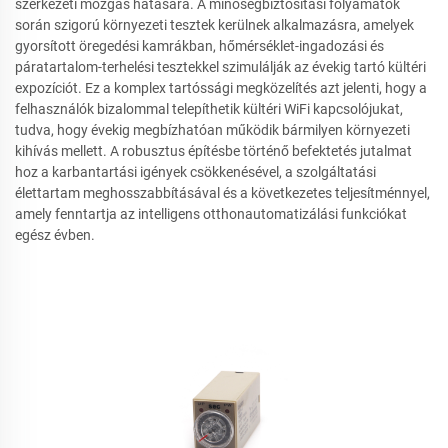
szerkezeti mozgás hatására. A minőségbiztosítási folyamatok
során szigorú környezeti tesztek kerülnek alkalmazásra, amelyek
gyorsított öregedési kamrákban, hőmérséklet-ingadozási és
páratartalom-terhelési tesztekkel szimulálják az évekig tartó kültéri
expozíciót. Ez a komplex tartóssági megközelítés azt jelenti, hogy a
felhasználók bizalommal telepíthetik kültéri WiFi kapcsolójukat,
tudva, hogy évekig megbízhatóan működik bármilyen környezeti
kihívás mellett. A robusztus építésbe történő befektetés jutalmat
hoz a karbantartási igények csökkenésével, a szolgáltatási
élettartam meghosszabbításával és a következetes teljesítménnyel,
amely fenntartja az intelligens otthonautomatizálási funkciókat
egész évben.