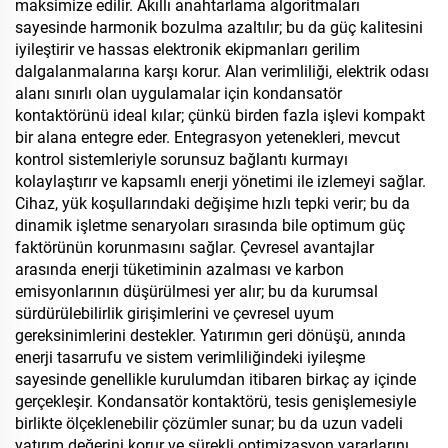
maksimize edilir. Akıllı anahtarlama algoritmaları
sayesinde harmonik bozulma azaltılır; bu da güç kalitesini
iyileştirir ve hassas elektronik ekipmanları gerilim
dalgalanmalarına karşı korur. Alan verimliliği, elektrik odası
alanı sınırlı olan uygulamalar için kondansatör
kontaktörünü ideal kılar; çünkü birden fazla işlevi kompakt
bir alana entegre eder. Entegrasyon yetenekleri, mevcut
kontrol sistemleriyle sorunsuz bağlantı kurmayı
kolaylaştırır ve kapsamlı enerji yönetimi ile izlemeyi sağlar.
Cihaz, yük koşullarındaki değişime hızlı tepki verir; bu da
dinamik işletme senaryoları sırasında bile optimum güç
faktörünün korunmasını sağlar. Çevresel avantajlar
arasında enerji tüketiminin azalması ve karbon
emisyonlarının düşürülmesi yer alır; bu da kurumsal
sürdürülebilirlik girişimlerini ve çevresel uyum
gereksinimlerini destekler. Yatırımın geri dönüşü, anında
enerji tasarrufu ve sistem verimliliğindeki iyileşme
sayesinde genellikle kurulumdan itibaren birkaç ay içinde
gerçekleşir. Kondansatör kontaktörü, tesis genişlemesiyle
birlikte ölçeklenebilir çözümler sunar; bu da uzun vadeli
yatırım değerini korur ve sürekli optimizasyon yararlarını