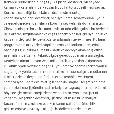
frekanslı sürücüler gibi çeşitli yük tiplerini destekler; bu sayede
karma yük ortamlarında kapsamlı güç faktörü düzeltmesi sağlar.
Kurulum esnekliği, iç mekân ve dış mekân montaj
konfigürasyonlarını destekler; her uygulama senaryosuna uygun
çevresel derecelendirmeler ve koruma seviyeleri ile donatılmıştır.
Cihaz, geniş gerilim ve frekans aralıklarında etkin çalışır; bu nedenle
uluslararası uygulamalar ve çeşitli şebeke yapıları için uygundur ve
kapsamlı değişiklikler veya özel uyarlamalar gerektirmez. Kullanışlı
programlama arayüzleri, yapılandırma ve kurulum süreçlerini
basitleştirir; kurulum süresini kısaltır ve devreye alma ile işletme
aşamalarında uzman teknik bilgiye gerek duyulmamasını sağlar.
Detaylı dokümantasyon ve teknik destek kaynakları, ekipmanın
kullanım ömrü boyunca başarılı uygulama ve optimal performansı
sağlar. Çok yönlü tasarım, otomatik ve manuel çalışma modlarının
ikisini de destekler; bu da farklı işletme tercihleri ve sistem
entegrasyonu gereksinimleri için esneklik sağlar. Gelişmiş ağlama
yetenekleri, enerji yönetim sistemleriyle entegrasyonu mümkün kılar;
böylece işletmenin enerji izleme ve optimizasyon stratejilerini
kapsamlı bir şekilde destekler, işletme verimliliğini ve maliyet
tasarruflarını maksimize ederken kurumsal sürdürülebilirlik
girişimlerini ve çevre uyumluluğu hedeflerini de destekler.