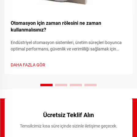
Otomasyon için zaman rölesini ne zaman
kullanmalısınız?
Endüstriyel otomasyon sistemleri, üretim süreçleri boyunca
optimal performans, güvenlik ve verimliliği sağlamak için
hassas zamanlama kontrolüne ihtiyaç duyar. Zamanlayıcı
röle, bu sistemlerde kritik bir bileşen olarak işlev görür ve
DAHA FAZLA GÖR
doğru zaman temelli anahtarlama kontrolleri sağlar...
Ücretsiz Teklif Alın
Temsilcimiz kısa süre içinde sizinle iletişime geçecek.