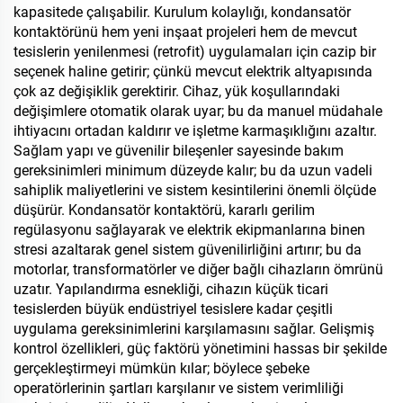
kapasitede çalışabilir. Kurulum kolaylığı, kondansatör
kontaktörünü hem yeni inşaat projeleri hem de mevcut
tesislerin yenilenmesi (retrofit) uygulamaları için cazip bir
seçenek haline getirir; çünkü mevcut elektrik altyapısında
çok az değişiklik gerektirir. Cihaz, yük koşullarındaki
değişimlere otomatik olarak uyar; bu da manuel müdahale
ihtiyacını ortadan kaldırır ve işletme karmaşıklığını azaltır.
Sağlam yapı ve güvenilir bileşenler sayesinde bakım
gereksinimleri minimum düzeyde kalır; bu da uzun vadeli
sahiplik maliyetlerini ve sistem kesintilerini önemli ölçüde
düşürür. Kondansatör kontaktörü, kararlı gerilim
regülasyonu sağlayarak ve elektrik ekipmanlarına binen
stresi azaltarak genel sistem güvenilirliğini artırır; bu da
motorlar, transformatörler ve diğer bağlı cihazların ömrünü
uzatır. Yapılandırma esnekliği, cihazın küçük ticari
tesislerden büyük endüstriyel tesislere kadar çeşitli
uygulama gereksinimlerini karşılamasını sağlar. Gelişmiş
kontrol özellikleri, güç faktörü yönetimini hassas bir şekilde
gerçekleştirmeyi mümkün kılar; böylece şebeke
operatörlerinin şartları karşılanır ve sistem verimliliği