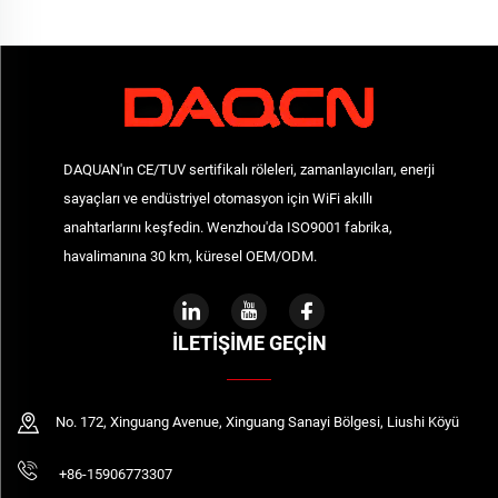
DAQUAN'ın CE/TUV sertifikalı röleleri, zamanlayıcıları, enerji
sayaçları ve endüstriyel otomasyon için WiFi akıllı
anahtarlarını keşfedin. Wenzhou'da ISO9001 fabrika,
havalimanına 30 km, küresel OEM/ODM.
İLETIŞIME GEÇIN
No. 172, Xinguang Avenue, Xinguang Sanayi Bölgesi, Liushi Köyü
+86-15906773307