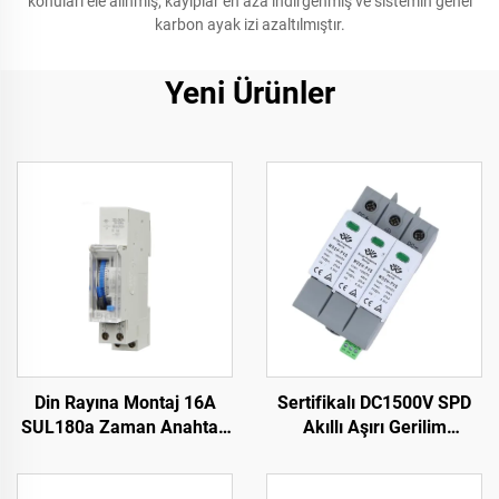
konuları ele alınmış; kayıplar en aza indirgenmiş ve sistemin genel
karbon ayak izi azaltılmıştır.
Yeni Ürünler
Din Rayına Montaj 16A
Sertifikalı DC1500V SPD
SUL180a Zaman Anahtarı
Akıllı Aşırı Gerilim
24 Saat Günlük Program
Korumalı Cihaz Fazla
Stokta
Koruma Jeneratörü için