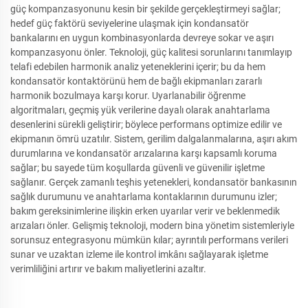
güç kompanzasyonunu kesin bir şekilde gerçekleştirmeyi sağlar;
hedef güç faktörü seviyelerine ulaşmak için kondansatör
bankalarını en uygun kombinasyonlarda devreye sokar ve aşırı
kompanzasyonu önler. Teknoloji, güç kalitesi sorunlarını tanımlayıp
telafi edebilen harmonik analiz yeteneklerini içerir; bu da hem
kondansatör kontaktörünü hem de bağlı ekipmanları zararlı
harmonik bozulmaya karşı korur. Uyarlanabilir öğrenme
algoritmaları, geçmiş yük verilerine dayalı olarak anahtarlama
desenlerini sürekli geliştirir; böylece performans optimize edilir ve
ekipmanın ömrü uzatılır. Sistem, gerilim dalgalanmalarına, aşırı akım
durumlarına ve kondansatör arızalarına karşı kapsamlı koruma
sağlar; bu sayede tüm koşullarda güvenli ve güvenilir işletme
sağlanır. Gerçek zamanlı teşhis yetenekleri, kondansatör bankasının
sağlık durumunu ve anahtarlama kontaklarının durumunu izler;
bakım gereksinimlerine ilişkin erken uyarılar verir ve beklenmedik
arızaları önler. Gelişmiş teknoloji, modern bina yönetim sistemleriyle
sorunsuz entegrasyonu mümkün kılar; ayrıntılı performans verileri
sunar ve uzaktan izleme ile kontrol imkânı sağlayarak işletme
verimliliğini artırır ve bakım maliyetlerini azaltır.