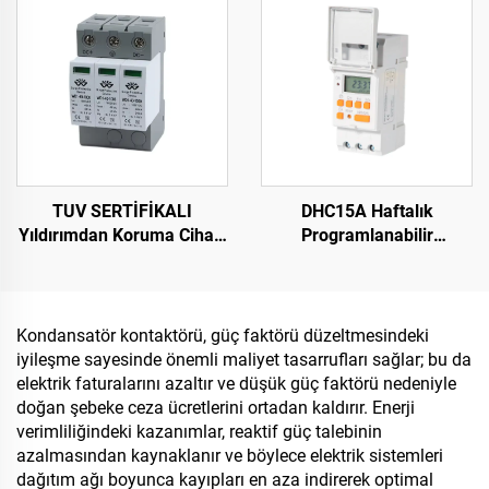
TUV SERTİFİKALI
DHC15A Haftalık
Yıldırımdan Koruma Cihazı
Programlanabilir
DC1000V Yıldırımdan
Elektronik Dijital
Koruma Cihazı Akıllı Aşırı
Zamanlayıcı
Gerilim Korumalı Cihaz
SPD
Kondansatör kontaktörü, güç faktörü düzeltmesindeki
iyileşme sayesinde önemli maliyet tasarrufları sağlar; bu da
elektrik faturalarını azaltır ve düşük güç faktörü nedeniyle
doğan şebeke ceza ücretlerini ortadan kaldırır. Enerji
verimliliğindeki kazanımlar, reaktif güç talebinin
azalmasından kaynaklanır ve böylece elektrik sistemleri
dağıtım ağı boyunca kayıpları en aza indirerek optimal