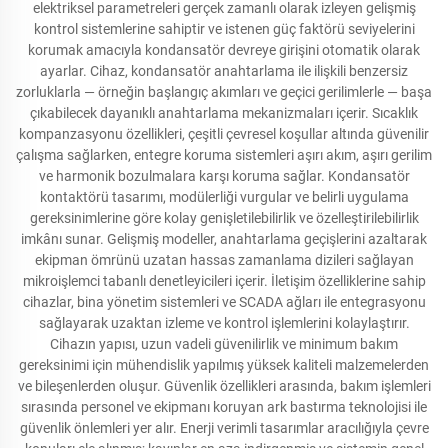
elektriksel parametreleri gerçek zamanlı olarak izleyen gelişmiş
kontrol sistemlerine sahiptir ve istenen güç faktörü seviyelerini
korumak amacıyla kondansatör devreye girişini otomatik olarak
ayarlar. Cihaz, kondansatör anahtarlama ile ilişkili benzersiz
zorluklarla — örneğin başlangıç akımları ve geçici gerilimlerle — başa
çıkabilecek dayanıklı anahtarlama mekanizmaları içerir. Sıcaklık
kompanzasyonu özellikleri, çeşitli çevresel koşullar altında güvenilir
çalışma sağlarken, entegre koruma sistemleri aşırı akım, aşırı gerilim
ve harmonik bozulmalara karşı koruma sağlar. Kondansatör
kontaktörü tasarımı, modülerliği vurgular ve belirli uygulama
gereksinimlerine göre kolay genişletilebilirlik ve özelleştirilebilirlik
imkânı sunar. Gelişmiş modeller, anahtarlama geçişlerini azaltarak
ekipman ömrünü uzatan hassas zamanlama dizileri sağlayan
mikroişlemci tabanlı denetleyicileri içerir. İletişim özelliklerine sahip
cihazlar, bina yönetim sistemleri ve SCADA ağları ile entegrasyonu
sağlayarak uzaktan izleme ve kontrol işlemlerini kolaylaştırır.
Cihazın yapısı, uzun vadeli güvenilirlik ve minimum bakım
gereksinimi için mühendislik yapılmış yüksek kaliteli malzemelerden
ve bileşenlerden oluşur. Güvenlik özellikleri arasında, bakım işlemleri
sırasında personel ve ekipmanı koruyan ark bastırma teknolojisi ile
güvenlik önlemleri yer alır. Enerji verimli tasarımlar aracılığıyla çevre