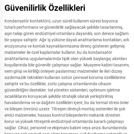
Güvenilirlik Özellikleri
Kondansatör kontaktörü, uzun süreli kullanım süresi boyunca
tutarlı performans ve güvenilirlik sağlayacak şekilde tasarlanmış,
aşırı talep gören endüstriyel ortamlara dayanıklı, son derece sağlam
bir yapıya sahiptir. Ağır iş yüküne dayalı anahtarlama kontakları, ark
erozyonuna ve kontak kaynaklanmasına direnç gösteren gelişmiş
malzemeler ile özel kaplamalar kullanır; bu da kondansatör
anahtarlama uygulamalarında tipik olan yüksek başlangıç akımları
koşullarında bile güvenilir çalışmayı sağlar. Muayene kabini tasarımı,
nem girişi ve kirliliği önleyen paslanmaz malzemeler ile ileri düzey
sızdırmazlık teknikleri kullanan üstün çevresel koruma özelliklerine
sahiptir ve bu özellikler, zorlu çalışma ortamlarında cihazın
güvenilirliğini destekler. Isıl yönetim sistemleri, optimum işletme
sıcaklıklarını koruyacak şekilde stratejik olarak yerleştirilmiş
havalandırma ve ısı dağıtım özellikleri içerir; bu da termal stresi önler
ve bileşen ömrünü uzatır. Titreşim dirençli montaj sistemleri ile şok
emici malzemeler, hassas kontrol bileşenlerini mekanik stresten
korur ve yüksek titreşimli endüstriyel ortamlarda kararlı çalışmayı
sağlar. Cihaz, personel ve ekipmanı bakım veya arıza durumlarında
koruyan çok seviyeli aşırı akım koruması, acil durdurma yeteneği ve