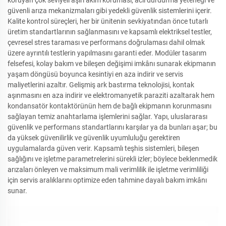
güvenli arıza mekanizmaları gibi yedekli güvenlik sistemlerini içerir.
Kalite kontrol süreçleri, her bir ünitenin sevkiyatından önce tutarlı
üretim standartlarının sağlanmasını ve kapsamlı elektriksel testler,
çevresel stres taraması ve performans doğrulaması dahil olmak
üzere ayrıntılı testlerin yapılmasını garanti eder. Modüler tasarım
felsefesi, kolay bakım ve bileşen değişimi imkânı sunarak ekipmanın
yaşam döngüsü boyunca kesintiyi en aza indirir ve servis
maliyetlerini azaltır. Gelişmiş ark bastırma teknolojisi, kontak
aşınmasını en aza indirir ve elektromanyetik paraziti azaltarak hem
kondansatör kontaktörünün hem de bağlı ekipmanın korunmasını
sağlayan temiz anahtarlama işlemlerini sağlar. Yapı, uluslararası
güvenlik ve performans standartlarını karşılar ya da bunları aşar; bu
da yüksek güvenilirlik ve güvenlik uyumluluğu gerektiren
uygulamalarda güven verir. Kapsamlı teşhis sistemleri, bileşen
sağlığını ve işletme parametrelerini sürekli izler; böylece beklenmedik
arızaları önleyen ve maksimum mali verimlilik ile işletme verimliliği
için servis aralıklarını optimize eden tahmine dayalı bakım imkânı
sunar.