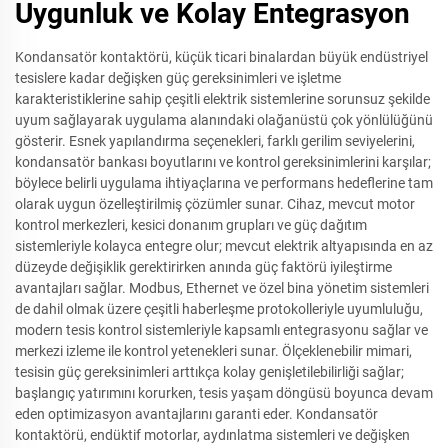
Uygunluk ve Kolay Entegrasyon
Kondansatör kontaktörü, küçük ticari binalardan büyük endüstriyel
tesislere kadar değişken güç gereksinimleri ve işletme
karakteristiklerine sahip çeşitli elektrik sistemlerine sorunsuz şekilde
uyum sağlayarak uygulama alanındaki olağanüstü çok yönlülüğünü
gösterir. Esnek yapılandırma seçenekleri, farklı gerilim seviyelerini,
kondansatör bankası boyutlarını ve kontrol gereksinimlerini karşılar;
böylece belirli uygulama ihtiyaçlarına ve performans hedeflerine tam
olarak uygun özelleştirilmiş çözümler sunar. Cihaz, mevcut motor
kontrol merkezleri, kesici donanım grupları ve güç dağıtım
sistemleriyle kolayca entegre olur; mevcut elektrik altyapısında en az
düzeyde değişiklik gerektirirken anında güç faktörü iyileştirme
avantajları sağlar. Modbus, Ethernet ve özel bina yönetim sistemleri
de dahil olmak üzere çeşitli haberleşme protokolleriyle uyumluluğu,
modern tesis kontrol sistemleriyle kapsamlı entegrasyonu sağlar ve
merkezi izleme ile kontrol yetenekleri sunar. Ölçeklenebilir mimari,
tesisin güç gereksinimleri arttıkça kolay genişletilebilirliği sağlar;
başlangıç yatırımını korurken, tesis yaşam döngüsü boyunca devam
eden optimizasyon avantajlarını garanti eder. Kondansatör
kontaktörü, endüktif motorlar, aydınlatma sistemleri ve değişken