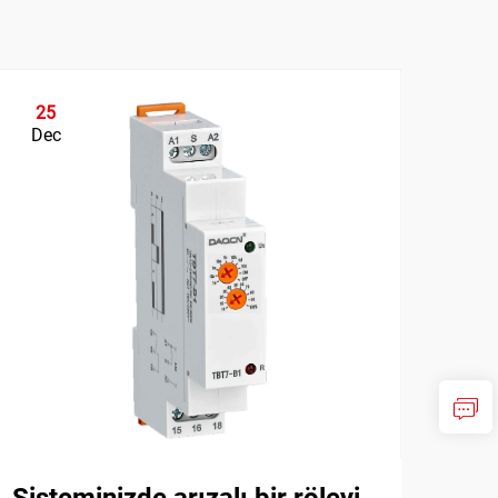
25
0
Dec
Ja