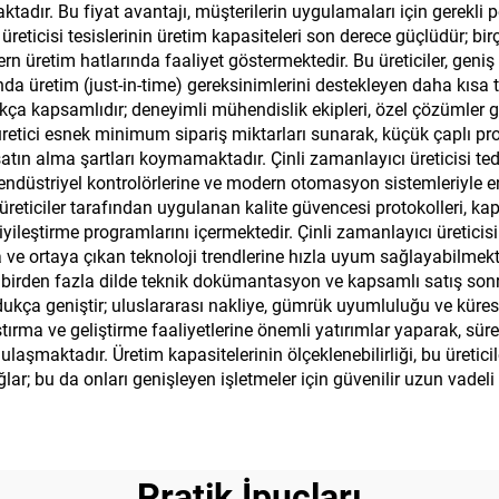
ktadır. Bu fiyat avantajı, müşterilerin uygulamaları için gerekli
 üreticisi tesislerinin üretim kapasiteleri son derece güçlüdür; bi
 üretim hatlarında faaliyet göstermektedir. Bu üreticiler, geniş e
da üretim (just-in-time) gereksinimlerini destekleyen daha kısa 
dukça kapsamlıdır; deneyimli mühendislik ekipleri, özel çözümle
retici esnek minimum sipariş miktarları sunarak, küçük çaplı pro
tın alma şartları koymamaktadır. Çinli zamanlayıcı üreticisi teda
ndüstriyel kontrolörlerine ve modern otomasyon sistemleriyle ent
eticiler tarafından uygulanan kalite güvencesi protokolleri, kaps
yileştirme programlarını içermektedir. Çinli zamanlayıcı üreticisi ş
ra ve ortaya çıkan teknoloji trendlerine hızla uyum sağlayabilmekt
ri, birden fazla dilde teknik dokümantasyon ve kapsamlı satış so
oldukça geniştir; uluslararası nakliye, gümrük uyumluluğu ve kür
ırma ve geliştirme faaliyetlerine önemli yatırımlar yaparak, sürekl
ulaşmaktadır. Üretim kapasitelerinin ölçeklenebilirliği, bu üretici
ar; bu da onları genişleyen işletmeler için güvenilir uzun vadeli o
Pratik İpuçları