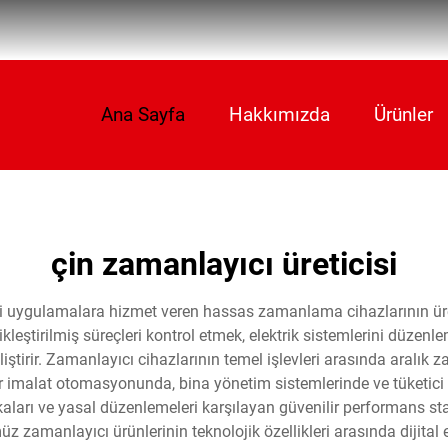
Ana Sayfa
Hakkımızda
Ürünler
çin zamanlayıcı üreticisi
icari uygulamalara hizmet veren hassas zamanlama cihazlarının ü
tikleştirilmiş süreçleri kontrol etmek, elektrik sistemlerini düze
irir. Zamanlayıcı cihazlarının temel işlevleri arasında aralık z
lar imalat otomasyonunda, bina yönetim sistemlerinde ve tüketici
ifikaları ve yasal düzenlemeleri karşılayan güvenilir performans 
müz zamanlayıcı ürünlerinin teknolojik özellikleri arasında dijit