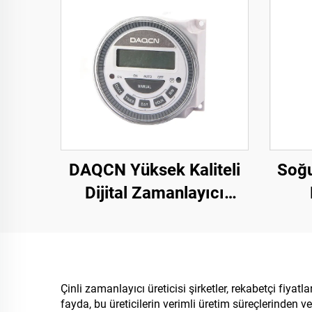
DAQCN Yüksek Kaliteli
Soğu
Dijital Zamanlayıcı
Programlanabilir
Fo
Haftalık Zamanlayıcı
Röle
TM-619LHN
Çinli zamanlayıcı üreticisi şirketler, rekabetçi fiya
fayda, bu üreticilerin verimli üretim süreçlerinden