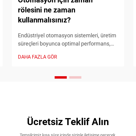
Otomasyon için zaman
rölesini ne zaman
kullanmalısınız?
Endüstriyel otomasyon sistemleri, üretim
süreçleri boyunca optimal performans,
güvenlik ve verimliliği sağlamak için
DAHA FAZLA GÖR
hassas zamanlama kontrolüne ihtiyaç
duyar. Zamanlayıcı röle, bu sistemlerde
kritik bir bileşen olarak işlev görür ve
doğru zaman temelli anahtarlama
kontrolleri sağlar...
Ücretsiz Teklif Alın
Temsilcimiz kısa süre içinde sizinle iletişime geçecek.