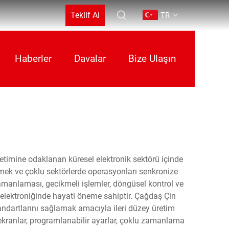
Teklif Al
TR
Haberler
Davalar
Bize Ulaşın
retimine odaklanan küresel elektronik sektörü içinde
nlemek ve çoklu sektörlerde operasyonları senkronize
amanlaması, gecikmeli işlemler, döngüsel kontrol ve
 elektroniğinde hayati öneme sahiptir. Çağdaş Çin
standartlarını sağlamak amacıyla ileri düzey üretim
al ekranlar, programlanabilir ayarlar, çoklu zamanlama