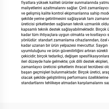
fiyatlara yüksek kaliteli ürünler sunmalarında yatma
maliyetlerini azaltmalarını sağlar. Çinli zamanlayıcı
ve gelişmiş kalite kontrol ekipmanlarına sahip modern
şekilde yerine getirilmesini sağlayarak tam zamanın
üreticisi şirketlerden sağlanan teknik uzmanlık ol
kapsamlı teknik destek sağlayabilmektedir. Birçok ü
kadar tüm ihtiyaçlara uygun olmakta ve kısıtlayıcı sa
yönlüdür: standart zamanlama cihazlarından, özel e
kadar uzanan bir ürün yelpazesi mevcuttur. Saygın ür
uyumluluğunu ve ürün güvenilirliğini artıran sürekli i
çekicidir; birçok tedarikçi, değişen spesifikasyonla
ileri düzeyde hale gelmekte; çok dilli destek ekiple
zamanlayıcı üreticisi şirketlerin ihracat tecrübesi 
başarı geçmişleri bulunmaktadır. Birçok üretici, araşt
olacak şekilde geliştirilmiş performans özelliklerine 
standartlarını tehlikeye atmadan karşılamalarını sağl