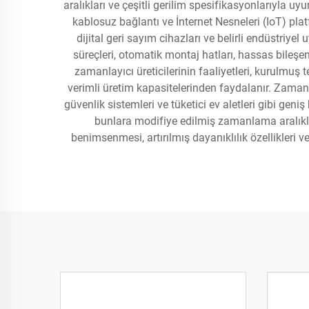
aralıkları ve çeşitli gerilim spesifikasyonlarıyla uyu
kablosuz bağlantı ve İnternet Nesneleri (IoT) pla
dijital geri sayım cihazları ve belirli endüstri
süreçleri, otomatik montaj hatları, hassas bileşen 
zamanlayıcı üreticilerinin faaliyetleri, kurulmuş 
verimli üretim kapasitelerinden faydalanır. Zaman
güvenlik sistemleri ve tüketici ev aletleri gibi geni
bunlara modifiye edilmiş zamanlama aralıkları
benimsenmesi, artırılmış dayanıklılık özellikleri ve