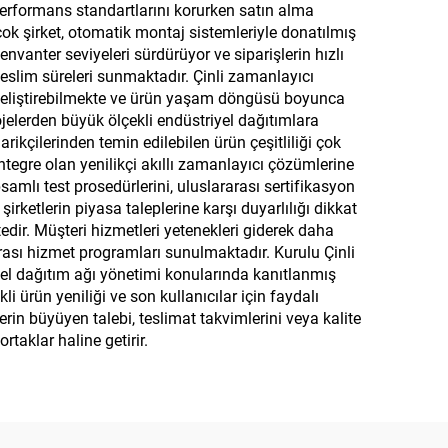
 performans standartlarını korurken satın alma
rçok şirket, otomatik montaj sistemleriyle donatılmış
nvanter seviyeleri sürdürüyor ve siparişlerin hızlı
teslim süreleri sunmaktadır. Çinli zamanlayıcı
r geliştirebilmekte ve ürün yaşam döngüsü boyunca
jelerden büyük ölçekli endüstriyel dağıtımlara
rikçilerinden temin edilebilen ürün çeşitliliği çok
egre olan yenilikçi akıllı zamanlayıcı çözümlerine
amlı test prosedürlerini, uluslararası sertifikasyon
irketlerin piyasa taleplerine karşı duyarlılığı dikkat
edir. Müşteri hizmetleri yetenekleri giderek daha
nrası hizmet programları sunulmaktadır. Kurulu Çinli
esel dağıtım ağı yönetimi konularında kanıtlanmış
i ürün yeniliği ve son kullanıcılar için faydalı
lerin büyüyen talebi, teslimat takvimlerini veya kalite
rtaklar haline getirir.