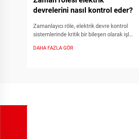
Zaman rölesi elektrik
devrelerini nasıl kontrol eder?
Zamanlayıcı röle, elektrik devre kontrol
sistemlerinde kritik bir bileşen olarak işlev
görür ve sayıca çok sayıda endüstriyel ve
DAHA FAZLA GÖR
ticari uygulamada otomatik anahtarlama
işlemlerini mümkün kılan hassas
zamanlama işlevleri sağlar. Bu gelişmiş
cihazlar...