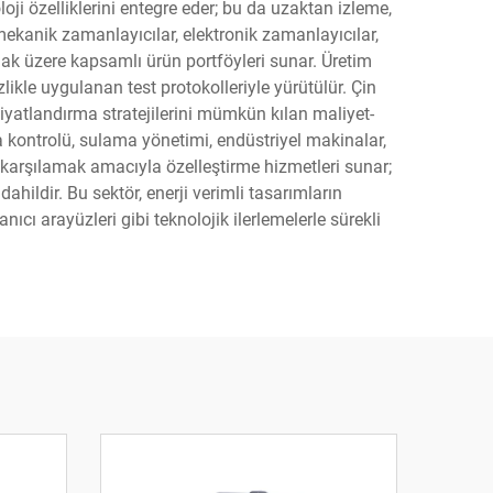
oloji özelliklerini entegre eder; bu da uzaktan izleme,
mekanik zamanlayıcılar, elektronik zamanlayıcılar,
mak üzere kapsamlı ürün portföyleri sunar. Üretim
zlikle uygulanan test protokolleriyle yürütülür. Çin
 fiyatlandırma stratejilerini mümkün kılan maliyet-
 kontrolü, sulama yönetimi, endüstriyel makinalar,
ini karşılamak amacıyla özelleştirme hizmetleri sunar;
hildir. Bu sektör, enerji verimli tasarımların
nıcı arayüzleri gibi teknolojik ilerlemelerle sürekli