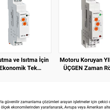
tma ve Isıtma İçin
Motoru Koruyan YI
Ekonomik Tek
ÜÇGEN Zaman Rö
nksiyonlu Zaman
Ray Tipi Zaman R
si DIN Ray Montajı
Yıldız Üçgen Geci
Başlangıç
tlarla güvenilir zamanlama çözümleri arayan işletmeler için çekici
 ve ölçek ekonomilerinden yararlanarak, Avrupa veya Amerikan alt