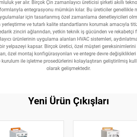
mluluk yer alır. Birçok Çin zamanlayıcı üreticisi şirketi akıllı tekn
tformlarıyla entegrasyonu mümkün kılar. Bu üreticiler genellikle 
yel uygulamalar için tasarlanmış özel zamanlama denetleyicileri ol
yerleştirme ve tutarlı kalite standartlarını korumak amacıyla titi
tedarik zinciri ağlarından, yetkin teknik iş gücünden ve rekabetçi
layıcı ürünlerinin uygulama alanları HVAC sistemleri, aydınlatma
ş bir yelpazeyi kapsar. Birçok üretici, özel müşteri gereksinimler
, özel montaj konfigürasyonları ve entegre devre değişiklikleri da
 kurulum ile işletme prosedürlerini kolaylaştıran geliştirilmiş kulla
olarak gelişmektedir.
Yeni Ürün Çıkışları