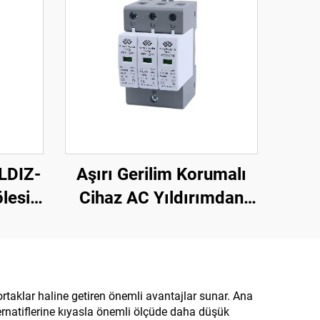
LDIZ-
Aşırı Gerilim Korumalı
lesi
Cihaz AC Yıldırımdan
ölesi
Koruma Cihazı Akıllı
kmeli
Aşırı Gerilim Korumalı
Cihaz SPD
 ortaklar haline getiren önemli avantajlar sunar. Ana
ernatiflerine kıyasla önemli ölçüde daha düşük