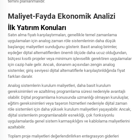
temini planlanmalıdır.
Maliyet-Fayda Ekonomik Analizi
İlk Yatırım Konuları
Satın alma fiyatı karşılaştırmaları, genellikle temel zamanlama
uygulamaları için analog zaman röle sistemlerinin daha düşük
başlangıç maliyetleri sunduğunu gösterir. Basit analog birimler,
eşdeğer dijital alternatiflerden önemli ölçüde daha ucuz olduğundan,
bütçesi kısıtlı projeler veya minimum işlevsellik gerektiren uygulamalar
için cazip hale gelir. Ancak, donanım açısından zengin analog
sistemler, giriş seviyesi dijital alternatiflerle karşılaştırıldığında fiyat
farkları daralır.
Analog sistemlerin kurulum maliyetleri, daha basit kurulum
gereksinimleri ve azaltılmış programlama süresi nedeniyle avantajlı
olabilir. Dijital programlama konusunda uzmanlığı olmayan kuruluşlar,
eğitim gereksinimleri veya taşeron hizmetleri nedeniyle dijital zaman
röle sistemleri için daha yüksek kurulum maliyetleri yaşayabilir. Ancak,
dijital sistemlerin programlanabilir esnekliği, çok fonksiyonlu
uygulamalarda genel sistem karmaşıklığını ve kablolama maliyetlerini
azaltabilir.
Toplam proje maliyetleri değerlendirilirken entegrasyon giderleri