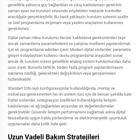
genellikle yalnızca güç bağlantıları ve çıkış kablolaması gerektirir;
zaman ayarı ise kurulum sırasında erişilebilen mekanik kontroller
aracılığıyla gerçekleştirilir. Bu basit yaklaşım, kurulum süresini azaltır
ve özel programlama ekipmanı veya yazılım araçlarının kullanımını
gerektirmez.
Dijital zaman rölesi kurulumu benzer kablolama gereksinimleri taşır
ancak zamanlama parametrelerini ve çalışma modlarını yapılandırmak
için ek programlama adımları içerir. Modern dijital sistemler, parametre
girişini kolaylaştıran kullanıcı dostu programlama arayüzleri sunar;
ancak ilk kurulum süresi genellikle analog sistem kurulumundan daha
uzun sürer. Bununla birlikte, birden fazla program yapılandırmasını
saklama özelliği, gelecekteki değişiklikleri veya genişlemeleri
hızlandırabilir.
Standart DIN raylı konfigürasyonlar kullanıldığında, montaj ve
muhafaza gereksinimleri her iki sistem türü için de benzer şekilde kalır.
Dijital sistemler, entegrasyon özellikleri kullanıldığında iletişim
kablolaması ve ağ bağlantıları açısından ek değerlendirmeler
gerektirebilir. Güvenilir iletişim performansını sağlamak adına dijital
tesisatlarda uygun kablo yönlendirme ve elektromanyetik uyumluluk
uygulamaları daha kritik hale gelir.
Uzun Vadeli Bakım Stratejileri