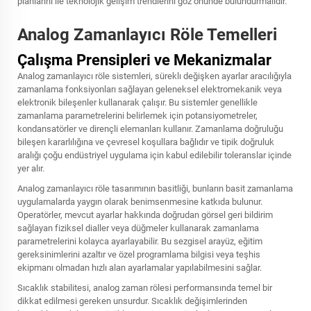
planlarını ile teknolojik gelişim trendlerini göz önünde bulundurmalıdır.
Analog Zamanlayıcı Röle Temelleri
Çalışma Prensipleri ve Mekanizmalar
Analog zamanlayıcı röle sistemleri, süreklı değişken ayarlar aracılığıyla
zamanlama fonksiyonları sağlayan geleneksel elektromekanik veya
elektronik bileşenler kullanarak çalışır. Bu sistemler genellikle
zamanlama parametrelerini belirlemek için potansiyometreler,
kondansatörler ve dirençli elemanları kullanır. Zamanlama doğruluğu
bileşen kararlılığına ve çevresel koşullara bağlıdır ve tipik doğruluk
aralığı çoğu endüstriyel uygulama için kabul edilebilir toleranslar içinde
yer alır.
Analog zamanlayıcı röle tasarımının basitliği, bunların basit zamanlama
uygulamalarda yaygın olarak benimsenmesine katkıda bulunur.
Operatörler, mevcut ayarlar hakkında doğrudan görsel geri bildirim
sağlayan fiziksel dialler veya düğmeler kullanarak zamanlama
parametrelerini kolayca ayarlayabilir. Bu sezgisel arayüz, eğitim
gereksinimlerini azaltır ve özel programlama bilgisi veya teşhis
ekipmanı olmadan hızlı alan ayarlamalar yapılabilmesini sağlar.
Sıcaklık stabilitesi, analog zaman rölesi performansında temel bir
dikkat edilmesi gereken unsurdur. Sıcaklık değişimlerinden