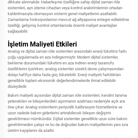
dikkate alınmalıdır. Haberleşme özelliğine sahip dijital zaman röle
sistemleri, ayrı izleme cihazları veya kontrol arabirimlerinin ortadan
kaldırılmasıyla otomasyon sistemi genel maliyetlerini azaltabilir.
Zamanlama fonksiyonlarının mevcut ağ altyapısına entegre edilebilme
özelliği, gelişmiş kontrol ortamlarında önemli maliyet avantajları
sağlayabilir.
İşletim Maliyeti Etkileri
Analog ve dijital zaman röle sistemleri arasındaki enerji tüketimi farkı
çoğu uygulamada en aza indirgenmiştir. Modern dijital sistemler,
bekleme durumundaki tüketimi en aza indiren enerji tasarrufu
özelliklerini içerirken, analog sistemler sürekli devre çalışmasından
dolayı hafifçe daha fazla güç tüketebilir. Enerji maliyeti farklılıkları
genellikle toplam ekonomik değerlendirmelerde ihmal edilebilir
düzeydedir.
Bakım maliyeti açısından dijital zaman röle sistemleri, kendini tanıma
yetenekleri ve bileşenlerdeki aşınmanın azalması nedeniyle açık ara
öne çıkar. Analog sistemlerin periyodik kalibrasyon hizmetlerine ve
uzun vadede bakım giderlerini artırabilecek bileşen değişimi
gerektirmesi mümkündür. Dijital sistemler genellikle uzun süre bakım
gerektirmeden çalışır ve bu da doğrudan bakım maliyetlerinin yanı sıra
üretim kayıplarını da azaltır.