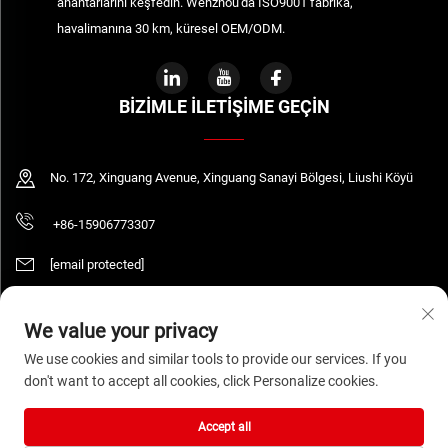
anahtarlarını keşfedin. Wenzhou'da ISO9001 fabrika,
havalimanına 30 km, küresel OEM/ODM.
BIZIMLE İLETIŞIME GEÇIN
No. 172, Xinguang Avenue, Xinguang Sanayi Bölgesi, Liushi Köyü
+86-15906773307
[email protected]
We value your privacy
Telif Hakkı © 2026 WENZHOU DAQUAN ELECTRIC CO.,LTD Tüm hakları saklıdır.
We use cookies and similar tools to provide our services. If you
Gizlilik Politikası
don't want to accept all cookies, click Personalize cookies.
Accept all