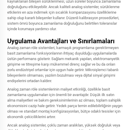
kaynaklanan bileşen sürüklenmesi, uzun süreler boyunca zamanlama
doğruluğunu etkileyebilir. Ancak kaliteli analog sistemler, sürüklenme
etkilerini en aza indirmek için sıcaklık kompanzasyonu özelliklerine
sahip olup kararlı bileşenler kullanır. Düzenli kalibrasyon prosedürleri,
sistem ömrü boyunca zamanlama doğruluğunu belirtilen toleranslar
içinde korumaya yardımcı olur.
Uygulama Avantajları ve Sınırlamaları
Analog zaman röle sistemleri, karmaşık programlama gerektirmeyen
basit zamanlama fonksiyonlarının ihtiyaç duyulduğu uygulamalarda
üstün performans gösterir. Sağlam mekanik yapıları, elektromanyetik
girişime ve titreşime karşı mükemmel direnç sağlar ve bu da onları
zorlu endüstriyel ortamlar için uygun hale getirir. Mikroişlemci tabanlı
bileşenlerin olmaması, yazılım bozulması veya dijital sinyal girişimi
endişelerini ortadan kaldırır.
Analog zaman röle sistemlerinin maliyet etkinliği, özellikle basit
zamanlama uygulamaları için önemli bir avantajdır. Düşük ilk satın
alma maliyetleri ve bakım gereksinimlerinin az olması, toplam sahiplik
ekonomisini cazip hale getirir. Yedek parça temin edilebilirliğinin yaygın
olması ve standart montaj konfigürasyonları, bütçe odaklı tesisler için
ekonomik çekiciliklerini artırır.
Ancak analog sistemler, çoklu zaman aralıkları, yüksek doğruluk veya