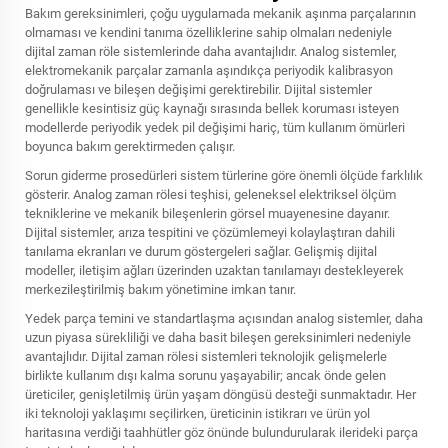
Bakım gereksinimleri, çoğu uygulamada mekanik aşınma parçalarının
olmaması ve kendini tanıma özelliklerine sahip olmaları nedeniyle
dijital zaman röle sistemlerinde daha avantajlıdır. Analog sistemler,
elektromekanik parçalar zamanla aşındıkça periyodik kalibrasyon
doğrulaması ve bileşen değişimi gerektirebilir. Dijital sistemler
genellikle kesintisiz güç kaynağı sırasında bellek koruması isteyen
modellerde periyodik yedek pil değişimi hariç, tüm kullanım ömürleri
boyunca bakım gerektirmeden çalışır.
Sorun giderme prosedürleri sistem türlerine göre önemli ölçüde farklılık
gösterir. Analog zaman rölesi teşhisi, geleneksel elektriksel ölçüm
tekniklerine ve mekanik bileşenlerin görsel muayenesine dayanır.
Dijital sistemler, arıza tespitini ve çözümlemeyi kolaylaştıran dahili
tanılama ekranları ve durum göstergeleri sağlar. Gelişmiş dijital
modeller, iletişim ağları üzerinden uzaktan tanılamayı destekleyerek
merkezileştirilmiş bakım yönetimine imkan tanır.
Yedek parça temini ve standartlaşma açısından analog sistemler, daha
uzun piyasa sürekliliği ve daha basit bileşen gereksinimleri nedeniyle
avantajlıdır. Dijital zaman rölesi sistemleri teknolojik gelişmelerle
birlikte kullanım dışı kalma sorunu yaşayabilir; ancak önde gelen
üreticiler, genişletilmiş ürün yaşam döngüsü desteği sunmaktadır. Her
iki teknoloji yaklaşımı seçilirken, üreticinin istikrarı ve ürün yol
haritasına verdiği taahhütler göz önünde bulundurularak ilerideki parça