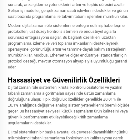
sunarak, arıza giderme yeteneklerini artırır ve teşhis süresini azaltır.
Gelişmiş modeller, gerçek zaman saati işlevlerini destekler ve günün
saati bazında programlama ile takvim tabanlı işlemleri mümkün kılar.
Modern dijital zaman röle sistemlerine entegre edilmiş haberleşme
protokolleri, üst düzey kontrol sistemleri ve endüstriyel ağlarla
sorunsuz entegrasyonu sağlar. Bu bağlantı özellikleri, uzaktan
programlama, izleme ve veri toplama imkanlarını destekleyerek
operasyonel görünürlüğü artırır ve tahmine dayalı bakım stratejilerini
mümkün kılar. Modbus, Ethernet ve diğer endüstriyel standartlar için
protokol desteği, mevcut otomasyon altyapısıyla uyumluluğu garanti
eder.
Hassasiyet ve Güvenilirlik Özellikleri
Dijital zaman röle sistemleri, kristal kontrollü osilatörler ve yazılım
tabanlı zamanlama algoritmaları sayesinde üstün zamanlama
doğruluğuna ulaşır. Tipik doğruluk özellikleri genellikle ±0,01% ile
±0,1% aralığında değişir ve analog sistem yeteneklerini önemli ölçüde
geçer. Bu hassasiyet seviyesi, küçük sapmaların ürün kalitesini veya
güvenlik performansını etkileyebileceği kritik zamanlama
uygulamalarını destekler.
Dijital sistemlerin bir başka avantajı da çevresel dayanıklılıktır çünkü
mikroişlemci tabanlı zamanlama fonksiyonları kalibrasyona gerek