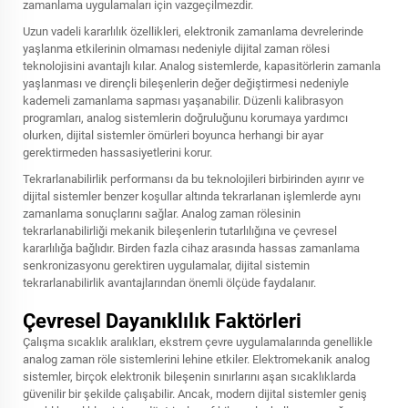
zamanlama uygulamaları için vazgeçilmezdir.
Uzun vadeli kararlılık özellikleri, elektronik zamanlama devrelerinde
yaşlanma etkilerinin olmaması nedeniyle dijital zaman rölesi
teknolojisini avantajlı kılar. Analog sistemlerde, kapasitörlerin zamanla
yaşlanması ve dirençli bileşenlerin değer değiştirmesi nedeniyle
kademeli zamanlama sapması yaşanabilir. Düzenli kalibrasyon
programları, analog sistemlerin doğruluğunu korumaya yardımcı
olurken, dijital sistemler ömürleri boyunca herhangi bir ayar
gerektirmeden hassasiyetlerini korur.
Tekrarlanabilirlik performansı da bu teknolojileri birbirinden ayırır ve
dijital sistemler benzer koşullar altında tekrarlanan işlemlerde aynı
zamanlama sonuçlarını sağlar. Analog zaman rölesinin
tekrarlanabilirliği mekanik bileşenlerin tutarlılığına ve çevresel
kararlılığa bağlıdır. Birden fazla cihaz arasında hassas zamanlama
senkronizasyonu gerektiren uygulamalar, dijital sistemin
tekrarlanabilirlik avantajlarından önemli ölçüde faydalanır.
Çevresel Dayanıklılık Faktörleri
Çalışma sıcaklık aralıkları, ekstrem çevre uygulamalarında genellikle
analog zaman röle sistemlerini lehine etkiler. Elektromekanik analog
sistemler, birçok elektronik bileşenin sınırlarını aşan sıcaklıklarda
güvenilir bir şekilde çalışabilir. Ancak, modern dijital sistemler geniş