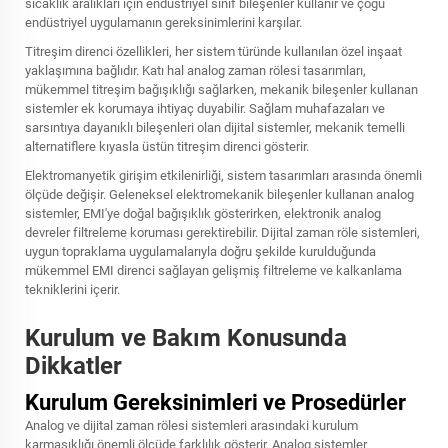
sıcaklık aralıkları için endüstriyel sınıf bileşenler kullanır ve çoğu
endüstriyel uygulamanın gereksinimlerini karşılar.
Titreşim direnci özellikleri, her sistem türünde kullanılan özel inşaat
yaklaşımına bağlıdır. Katı hal analog zaman rölesi tasarımları,
mükemmel titreşim bağışıklığı sağlarken, mekanik bileşenler kullanan
sistemler ek korumaya ihtiyaç duyabilir. Sağlam muhafazaları ve
sarsıntıya dayanıklı bileşenleri olan dijital sistemler, mekanik temelli
alternatiflere kıyasla üstün titreşim direnci gösterir.
Elektromanyetik girişim etkilenirliği, sistem tasarımları arasında önemli
ölçüde değişir. Geleneksel elektromekanik bileşenler kullanan analog
sistemler, EMI'ye doğal bağışıklık gösterirken, elektronik analog
devreler filtreleme koruması gerektirebilir. Dijital zaman röle sistemleri,
uygun topraklama uygulamalarıyla doğru şekilde kurulduğunda
mükemmel EMI direnci sağlayan gelişmiş filtreleme ve kalkanlama
tekniklerini içerir.
Kurulum ve Bakım Konusunda
Dikkatler
Kurulum Gereksinimleri ve Prosedürler
Analog ve dijital zaman rölesi sistemleri arasındaki kurulum
karmaşıklığı önemli ölçüde farklılık gösterir. Analog sistemler