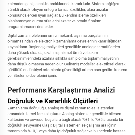
kalmadan geniş sıcaklık aralıklarında kararlı kalır. Sistem sağlığını
sürekli olarak izleyen entegre tanısal özellikler, olası arızalar
konusunda erken uyarı sağlar. Bu kendini izleme özellikleri
planlanmayan durma sürelerini azaltır ve proaktif bakım
programlamasını destekler.
Dijital zaman rölelerinin ömrü, mekanik aşınma parçalarının
olmamasından ve elektronik zamanlama devrelerinin kararlılığından
kaynaklanır. Başlangıç maliyetleri genellikle analog alternatiflerden
daha yüksek olsa da, uzatılmış hizmet ömrü ve bakım
gereksinimlerindeki azalma sıklıkla sahip olma toplam maliyetinin
daha düşük olmasına neden olur. Gelişmiş modeller, elektriksel olarak
gürültülü endüstriyel ortamlarda güvenilirliği artıran aşırı gerilim koruma
ve filtreleme devrelerini içerir.
Performans Karşılaştırma Analizi
Doğruluk ve Kararlılık Ölçütleri
Zamanlama doğruluğu, analog ve dijital zaman rölesi sistemleri
arasındaki temel farkı oluşturur. Analog sistemler genellikle bileşen
kalitesine ve çevresel koşullara bağlı olarak %±1 ile %±5 arasında bir
doğruluk seviyesine ulaşır. Dijital sistemler ise çalışma aralığının
tamamında %±0,1 veya daha iyi doğruluk sağlar ve bu nedenle hassas