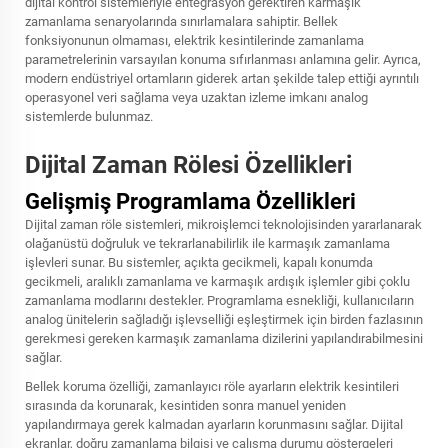
dijital kontrol sistemleriyle entegrasyon gerektiren karmaşık
zamanlama senaryolarında sınırlamalara sahiptir. Bellek
fonksiyonunun olmaması, elektrik kesintilerinde zamanlama
parametrelerinin varsayılan konuma sıfırlanması anlamına gelir. Ayrıca,
modern endüstriyel ortamların giderek artan şekilde talep ettiği ayrıntılı
operasyonel veri sağlama veya uzaktan izleme imkanı analog
sistemlerde bulunmaz.
Dijital Zaman Rölesi Özellikleri
Gelişmiş Programlama Özellikleri
Dijital zaman röle sistemleri, mikroişlemci teknolojisinden yararlanarak
olağanüstü doğruluk ve tekrarlanabilirlik ile karmaşık zamanlama
işlevleri sunar. Bu sistemler, açıkta gecikmeli, kapalı konumda
gecikmeli, aralıklı zamanlama ve karmaşık ardışık işlemler gibi çoklu
zamanlama modlarını destekler. Programlama esnekliği, kullanıcıların
analog ünitelerin sağladığı işlevselliği eşleştirmek için birden fazlasının
gerekmesi gereken karmaşık zamanlama dizilerini yapılandırabilmesini
sağlar.
Bellek koruma özelliği,
zamanlayıcı röle
ayarların elektrik kesintileri
sırasında da korunarak, kesintiden sonra manuel yeniden
yapılandırmaya gerek kalmadan ayarların korunmasını sağlar. Dijital
ekranlar, doğru zamanlama bilgisi ve çalışma durumu göstergeleri