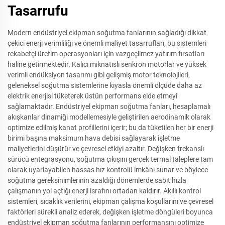
Tasarrufu
Modern endüstriyel ekipman soğutma fanlarının sağladığı dikkat
çekici enerji verimliliği ve önemli maliyet tasarrufları, bu sistemleri
rekabetçi üretim operasyonları için vazgeçilmez yatırım fırsatları
haline getirmektedir. Kalıcı mıknatıslı senkron motorlar ve yüksek
verimli endüksiyon tasarımı gibi gelişmiş motor teknolojileri,
geleneksel soğutma sistemlerine kıyasla önemli ölçüde daha az
elektrik enerjisi tüketerek üstün performans elde etmeyi
sağlamaktadır. Endüstriyel ekipman soğutma fanları, hesaplamalı
akışkanlar dinamiği modellemesiyle geliştirilen aerodinamik olarak
optimize edilmiş kanat profillerini içerir; bu da tüketilen her bir enerji
birimi başına maksimum hava debisi sağlayarak işletme
maliyetlerini düşürür ve çevresel etkiyi azaltır. Değişken frekanslı
sürücü entegrasyonu, soğutma çıkışını gerçek termal taleplere tam
olarak uyarlayabilen hassas hız kontrolü imkânı sunar ve böylece
soğutma gereksinimlerinin azaldığı dönemlerde sabit hızla
çalışmanın yol açtığı enerji israfını ortadan kaldırır. Akıllı kontrol
sistemleri, sıcaklık verilerini, ekipman çalışma koşullarını ve çevresel
faktörleri sürekli analiz ederek, değişken işletme döngüleri boyunca
endüstriyel ekipman soğutma fanlarının performansını optimize