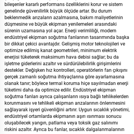
bileşenler kararlı performans özelliklerini korur ve sistem
genelinde güvenilirlik büyük ölçüde artar. Bu durum
beklenmedik arızaların azalmasına, bakım maliyetlerinin
düşmesine ve büyük ekipman yenilemeleri arasındaki
sürenin uzamasına yol açar. Enerji verimliliği, modern
endüstriyel ekipman soğutma fanlarının tasarımında başka
bir dikkat çekici avantajdır. Gelişmiş motor teknolojileri ve
optimize edilmiş kanat geometrileri, minimum elektrik
enerjisi tüketerek maksimum hava debisi sağlar; bu da
işletme giderlerini azaltır ve sürdürülebilirlik girişimlerini
destekler. Değişken hız kontrolleri, operatörlerin fan çıkışını
gerçek zamanlı soğutma ihtiyaçlarına göre ayarlamasına
olanak tanır; böylece termal koruma hiçe sayılmadan enerji
tüketimi daha da optimize edilir. Endüstriyel ekipman
soğutma fanları ayrıca çalışanların ısıya bağlı tehlikelerden
korunmasını ve tehlikeli ekipman arızalarının önlenmesini
sağlayarak işyeri güvenliğini artırır. Uygun sıcaklık yönetimi,
endüstriyel ortamlarda ekipmanın aşırı ısınması sonucu
oluşabilecek yangın, patlama veya toksik gaz salınımı
riskini azaltır. Ayrıca bu fanlar, sıcaklık dalgalanmalarının