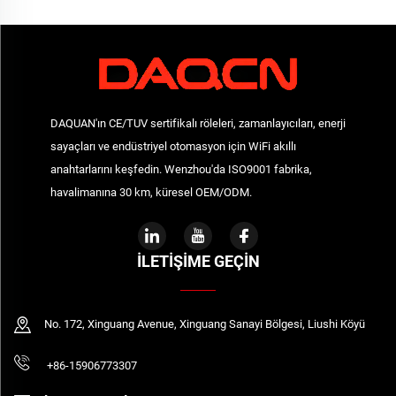
DAQUAN'ın CE/TUV sertifikalı röleleri, zamanlayıcıları, enerji
sayaçları ve endüstriyel otomasyon için WiFi akıllı
anahtarlarını keşfedin. Wenzhou'da ISO9001 fabrika,
havalimanına 30 km, küresel OEM/ODM.
İLETIŞIME GEÇIN
No. 172, Xinguang Avenue, Xinguang Sanayi Bölgesi, Liushi Köyü
+86-15906773307