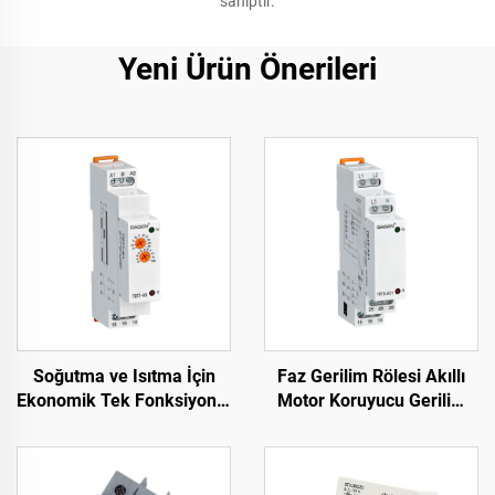
sahiptir.
Yeni Ürün Önerileri
Soğutma ve Isıtma İçin
Faz Gerilim Rölesi Akıllı
Ekonomik Tek Fonksiyonlu
Motor Koruyucu Gerilim
Zaman Rölesi DIN Ray
Aşırı Yük Koruyucusu Faz
Montajı
Arızası Rölesi