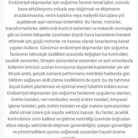
Endüstriyel ekipmanlar için soğutma fanının temel işlevi, zorunlu
hava sirkülasyonu yoluyla ısıyı dağıtmak ve ekipmanın
arızalanmasına, verim kaybına veya maliyetli duruşlara yol
açabilecek aşırı ısınmayı önlemektir. Bu fanlar, motorlar,
transformatörler, elektronik kontrol sistemleri ve mekanik montajlar
gibi ısı üreten bileşenler üzerinden büyük hava hacimlerini hareket
ettirmek için güçlü motorlar ve hassas olarak tasarlanmış kanat
yapıları kullanır. Günümüz endüstriyel ekipmanlar için soğutma
fanlarının teknolojik özellikleri arasında değişken hız kontrolleri,
sıcaklık sensörleri, titreşim sönümleme sistemleri ve sert ortamlarda
kullanım ömrünü uzatan korozyona dayanıklı kaplamalar yer alır.
Birçok ünite, gerçek zamanlı performans metrikleri hakkında geri
bildirim sağlayan akıllı izleme özelliklerini de içerir; bu da tahmine
dayalı bakım planlaması ve optimal enerji tüketimi imkânı sunar.
Endüstriyel ekipmanlar için soğutma fanlarının uygulama alanları,
üretim tesisleri, veri merkezleri, enerji üretim tesisleri, kimyasal
işleme tesisleri, gıda üretim tesisleri ve ağır makine operasyonları
dahil olmak üzere çok sayıda sektörü kapsar. Bu fanlar, sıcaklık
kontrolünün ürün kalitesi ve işletme verimliliği üzerinde doğrudan
etkisi olduğu sektörlerde ekipman güvenilirliğini, çalışan güvenliğini
ve yönetmeliklere uyumu sağlamak açısından hayati öneme