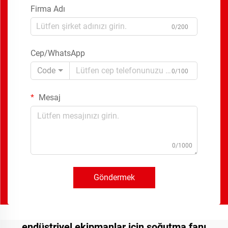
Firma Adı
0/200
Cep/WhatsApp
Code
0/100
Mesaj
0/1000
Göndermek
endüstriyel ekipmanlar için soğutma fanı