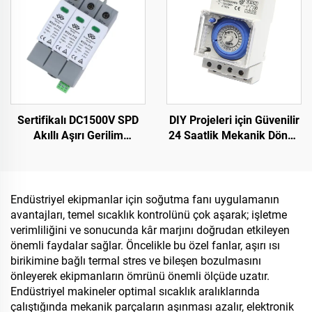
Sertifikalı DC1500V SPD
DIY Projeleri için Güvenilir
Akıllı Aşırı Gerilim
24 Saatlik Mekanik Döngü
Korumalı Cihaz Fazla
Zamanlayıcısı SUL181H
Koruma Jeneratörü için
Plastik
Endüstriyel ekipmanlar için soğutma fanı uygulamanın
avantajları, temel sıcaklık kontrolünü çok aşarak; işletme
verimliliğini ve sonucunda kâr marjını doğrudan etkileyen
önemli faydalar sağlar. Öncelikle bu özel fanlar, aşırı ısı
birikimine bağlı termal stres ve bileşen bozulmasını
önleyerek ekipmanların ömrünü önemli ölçüde uzatır.
Endüstriyel makineler optimal sıcaklık aralıklarında
çalıştığında mekanik parçaların aşınması azalır, elektronik