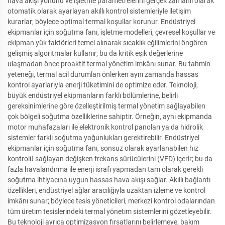
hava akışı yönünü ve işletme parametrelerini gerçek zamanlı olarak
otomatik olarak ayarlayan akıllı kontrol sistemleriyle iletişim
kurarlar; böylece optimal termal koşullar korunur. Endüstriyel
ekipmanlar için soğutma fanı, işletme modelleri, çevresel koşullar ve
ekipman yük faktörleri temel alınarak sıcaklık eğilimlerini öngören
gelişmiş algoritmalar kullanır; bu da kritik eşik değerlerine
ulaşmadan önce proaktif termal yönetim imkânı sunar. Bu tahmin
yeteneği, termal acil durumları önlerken aynı zamanda hassas
kontrol ayarlarıyla enerji tüketimini de optimize eder. Teknoloji,
büyük endüstriyel ekipmanların farklı bölümlerine, belirli
gereksinimlerine göre özelleştirilmiş termal yönetim sağlayabilen
çok bölgeli soğutma özelliklerine sahiptir. Örneğin, aynı ekipmanda
motor muhafazaları ile elektronik kontrol panoları ya da hidrolik
sistemler farklı soğutma yoğunlukları gerektirebilir. Endüstriyel
ekipmanlar için soğutma fanı, sonsuz olarak ayarlanabilen hız
kontrolü sağlayan değişken frekans sürücülerini (VFD) içerir; bu da
fazla havalandırma ile enerji israfı yapmadan tam olarak gerekli
soğutma ihtiyacına uygun hassas hava akışı sağlar. Akıllı bağlantı
özellikleri, endüstriyel ağlar aracılığıyla uzaktan izleme ve kontrol
imkânı sunar; böylece tesis yöneticileri, merkezi kontrol odalarından
tüm üretim tesislerindeki termal yönetim sistemlerini gözetleyebilir.
Bu teknoloji ayrıca optimizasyon fırsatlarını belirlemeye, bakım