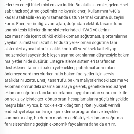
ederken enerji tüketimini en aza indirir. Bu akıllı sistemler, geleneksel
sabit hızlı soğutma çözümlerine kıyasla enerji kullanımını %40’a
kadar azaltabilirken aynı zamanda üstün termal koruma düzeyini
korur. Enerji verimliliği avantajları, doğrudan elektrik tasarrufunu
aşarak tesis iklimlendirme sistemlerindeki HVAC yüklerinin
azalmasını da içerir; çünkü etkili ekipman soğutması, iş ortamlarına
yayılan ısı miktarını azaltır. Endüstriyel ekipman soğutma fanı
sistemleri ayrıca tutarlı sıcaklık kontrolü ve yüksek kaliteli yapı
malzemeleri sayesinde bileşen aşınma oranlarının düşmesiyle bakım
maliyetlerini de düşürür. Entegre izleme sistemleri tarafından
desteklenen tahminî bakım yetenekleri, pahalı acil onarımları
önlemeye yardımcı olurken rutin bakım faaliyetleri için servis
aralıklarını uzatır. Enerji tasarrufu, bakım maliyetlerindeki azalma ve
ekipman ömründeki uzama bir araya gelerek, genellikle endüstriyel
ekipman soğutma fanı kurulumlarının uygulamadan sonra on iki ile
on sekiz ay içinde geri dönüş oranı hesaplamalarını güçlü bir şekilde
meşru kılar. Ayrıca, birçok elektrik dağıtım şirketi, yüksek verimli
endüstriyel ekipmanlar için geri ödeme programları ve teşvikler
sunmakta olup, bu durum modern endüstriyel ekipman soğutma
fanı sistemlerine geçişin ekonomik faydalarını daha da artırır.