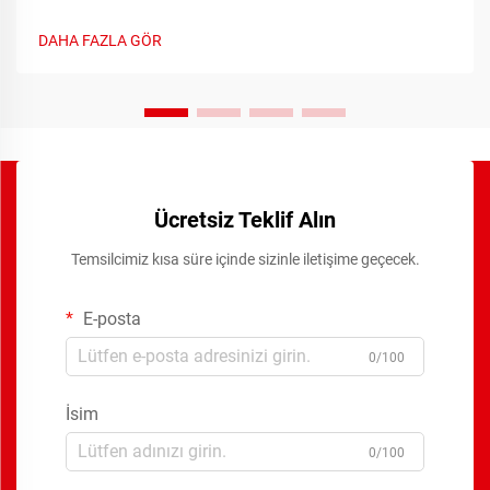
gerektirir. Manuel anahtarlama sistemlerinden otomasyonlu
röle sistemlere geçiş, elektrik kontrol sistemlerindeki en önemli
DAHA FAZLA GÖR
ilerlemelerden biridir.
Ücretsiz Teklif Alın
Temsilcimiz kısa süre içinde sizinle iletişime geçecek.
E-posta
0/100
İsim
0/100