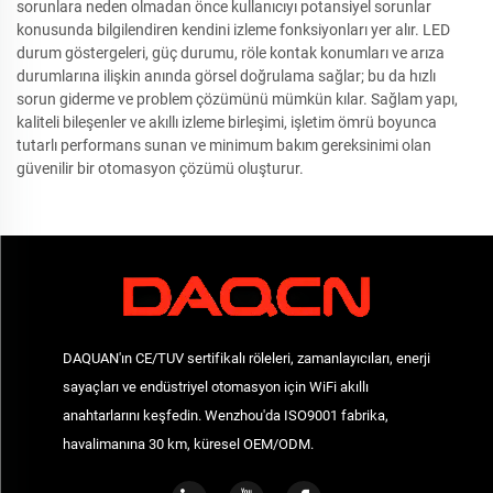
sorunlara neden olmadan önce kullanıcıyı potansiyel sorunlar
konusunda bilgilendiren kendini izleme fonksiyonları yer alır. LED
durum göstergeleri, güç durumu, röle kontak konumları ve arıza
durumlarına ilişkin anında görsel doğrulama sağlar; bu da hızlı
sorun giderme ve problem çözümünü mümkün kılar. Sağlam yapı,
kaliteli bileşenler ve akıllı izleme birleşimi, işletim ömrü boyunca
tutarlı performans sunan ve minimum bakım gereksinimi olan
güvenilir bir otomasyon çözümü oluşturur.
DAQUAN'ın CE/TUV sertifikalı röleleri, zamanlayıcıları, enerji
sayaçları ve endüstriyel otomasyon için WiFi akıllı
anahtarlarını keşfedin. Wenzhou'da ISO9001 fabrika,
havalimanına 30 km, küresel OEM/ODM.