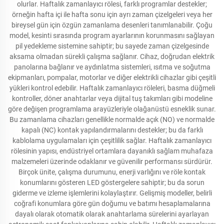
olurlar. Haftalık zamanlayıcı rölesi, farklı programlar destekler;
örneğin hafta içi ile hafta sonu için ayrı zaman çizelgeleri veya her
bireysel gün için özgün zamanlama desenleri tanımlanabilir. Çoğu
model, kesinti sırasında program ayarlarının korunmasını sağlayan
pil yedekleme sistemine sahiptir; bu sayede zaman çizelgesinde
aksama olmadan sürekli çalışma sağlanır. Cihaz, doğrudan elektrik
panolarına bağlanır ve aydınlatma sistemleri, ısıtma ve soğutma
ekipmanları, pompalar, motorlar ve diğer elektrikli cihazlar gibi çeşitli
yükleri kontrol edebilir. Haftalık zamanlayıcı röleleri, basma düğmeli
kontroller, döner anahtarlar veya dijital tuş takımları gibi modeline
göre değişen programlama arayüzleriyle olağanüstü esneklik sunar.
Bu zamanlama cihazları genellikle normalde açık (NO) ve normalde
kapalı (NC) kontak yapılandırmalarını destekler; bu da farklı
kablolama uygulamaları için çeşitlilik sağlar. Haftalık zamanlayıcı
rölesinin yapısı, endüstriyel ortamlara dayanıklı sağlam muhafaza
malzemeleri üzerinde odaklanır ve güvenilir performansı sürdürür.
Birçok ünite, çalışma durumunu, enerji varlığını ve röle kontak
konumlarını gösteren LED göstergelere sahiptir; bu da sorun
giderme ve izleme işlemlerini kolaylaştırır. Gelişmiş modeller, belirli
coğrafi konumlara göre gün doğumu ve batımı hesaplamalarına
dayalı olarak otomatik olarak anahtarlama sürelerini ayarlayan