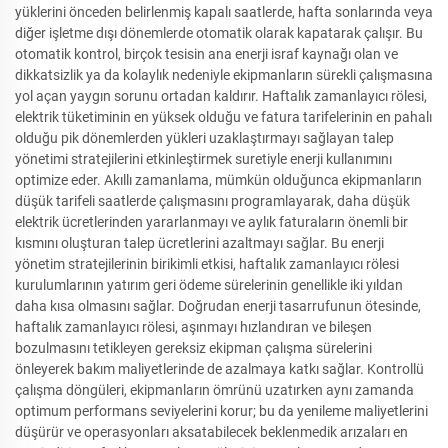
yüklerini önceden belirlenmiş kapalı saatlerde, hafta sonlarında veya
diğer işletme dışı dönemlerde otomatik olarak kapatarak çalışır. Bu
otomatik kontrol, birçok tesisin ana enerji israf kaynağı olan ve
dikkatsizlik ya da kolaylık nedeniyle ekipmanların sürekli çalışmasına
yol açan yaygın sorunu ortadan kaldırır. Haftalık zamanlayıcı rölesi,
elektrik tüketiminin en yüksek olduğu ve fatura tarifelerinin en pahalı
olduğu pik dönemlerden yükleri uzaklaştırmayı sağlayan talep
yönetimi stratejilerini etkinleştirmek suretiyle enerji kullanımını
optimize eder. Akıllı zamanlama, mümkün olduğunca ekipmanların
düşük tarifeli saatlerde çalışmasını programlayarak, daha düşük
elektrik ücretlerinden yararlanmayı ve aylık faturaların önemli bir
kısmını oluşturan talep ücretlerini azaltmayı sağlar. Bu enerji
yönetim stratejilerinin birikimli etkisi, haftalık zamanlayıcı rölesi
kurulumlarının yatırım geri ödeme sürelerinin genellikle iki yıldan
daha kısa olmasını sağlar. Doğrudan enerji tasarrufunun ötesinde,
haftalık zamanlayıcı rölesi, aşınmayı hızlandıran ve bileşen
bozulmasını tetikleyen gereksiz ekipman çalışma sürelerini
önleyerek bakım maliyetlerinde de azalmaya katkı sağlar. Kontrollü
çalışma döngüleri, ekipmanların ömrünü uzatırken aynı zamanda
optimum performans seviyelerini korur; bu da yenileme maliyetlerini
düşürür ve operasyonları aksatabilecek beklenmedik arızaları en