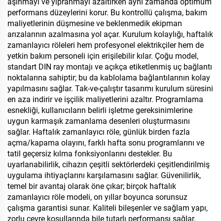
aşınmayı ve yıpranmayı azaltırken aynı zamanda optimum
performans düzeylerini korur. Bu kontrollü çalışma, bakım
maliyetlerinin düşmesine ve beklenmedik ekipman
arızalarının azalmasına yol açar. Kurulum kolaylığı, haftalık
zamanlayıcı röleleri hem profesyonel elektrikçiler hem de
yetkin bakım personeli için erişilebilir kılar. Çoğu model,
standart DIN ray montajı ve açıkça etiketlenmiş uç bağlantı
noktalarına sahiptir; bu da kablolama bağlantılarının kolay
yapılmasını sağlar. Tak-ve-çalıştır tasarımı kurulum süresini
en aza indirir ve işçilik maliyetlerini azaltır. Programlama
esnekliği, kullanıcıların belirli işletme gereksinimlerine
uygun karmaşık zamanlama desenleri oluşturmasını
sağlar. Haftalık zamanlayıcı röle, günlük birden fazla
açma/kapama olayını, farklı hafta sonu programlarını ve
tatil geçersiz kılma fonksiyonlarını destekler. Bu
uyarlanabilirlik, cihazın çeşitli sektörlerdeki çeşitlendirilmiş
uygulama ihtiyaçlarını karşılamasını sağlar. Güvenilirlik,
temel bir avantaj olarak öne çıkar; birçok haftalık
zamanlayıcı röle modeli, on yıllar boyunca sorunsuz
çalışma garantisi sunar. Kaliteli bileşenler ve sağlam yapı,
zorlu çevre koşullarında bile tutarlı performansı sağlar.