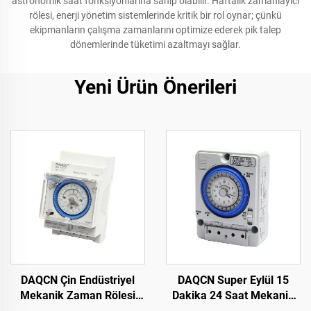
astronomik saat fonksiyonlarına sahip olabilir. Haftalık zamanlayıcı
rölesi, enerji yönetim sistemlerinde kritik bir rol oynar; çünkü
ekipmanların çalışma zamanlarını optimize ederek pik talep
dönemlerinde tüketimi azaltmayı sağlar.
Yeni Ürün Önerileri
DAQCN Çin Endüstriyel
DAQCN Super Eylül 15
Mekanik Zaman Rölesi
Dakika 24 Saat Mekanik
SUL181d 24 Saatlik
Zamanlayıcı 16A Maks.