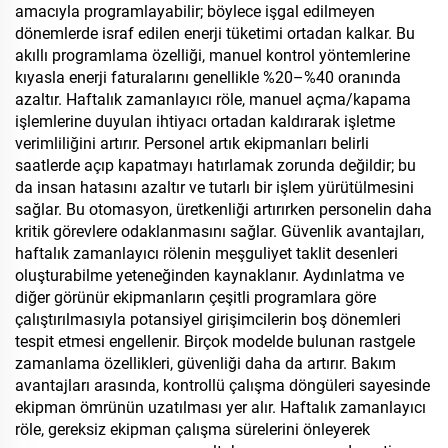
amacıyla programlayabilir; böylece işgal edilmeyen
dönemlerde israf edilen enerji tüketimi ortadan kalkar. Bu
akıllı programlama özelliği, manuel kontrol yöntemlerine
kıyasla enerji faturalarını genellikle %20–%40 oranında
azaltır. Haftalık zamanlayıcı röle, manuel açma/kapama
işlemlerine duyulan ihtiyacı ortadan kaldırarak işletme
verimliliğini artırır. Personel artık ekipmanları belirli
saatlerde açıp kapatmayı hatırlamak zorunda değildir; bu
da insan hatasını azaltır ve tutarlı bir işlem yürütülmesini
sağlar. Bu otomasyon, üretkenliği artırırken personelin daha
kritik görevlere odaklanmasını sağlar. Güvenlik avantajları,
haftalık zamanlayıcı rölenin meşguliyet taklit desenleri
oluşturabilme yeteneğinden kaynaklanır. Aydınlatma ve
diğer görünür ekipmanların çeşitli programlara göre
çalıştırılmasıyla potansiyel girişimcilerin boş dönemleri
tespit etmesi engellenir. Birçok modelde bulunan rastgele
zamanlama özellikleri, güvenliği daha da artırır. Bakım
avantajları arasında, kontrollü çalışma döngüleri sayesinde
ekipman ömrünün uzatılması yer alır. Haftalık zamanlayıcı
röle, gereksiz ekipman çalışma sürelerini önleyerek