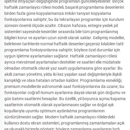
işletme ihtiyaçları değiştiğinde programları güncelleyebilirler. Birçok
haftalık zamanlayıcı rölesi modeli, başarılı programlama desenlerini
birden fazla güne kopyalamanıza imkân tanıyan kopyalama
fonksiyonlarına sahiptir; bu da tekrarlayan programlar için kurulum
süresini önemli ölçüde azaltır. Cihazın hafızası, entegre yedek pil
sistemleri sayesinde kesintiler sırasında bile tüm programlanmış
bilgileri korur ve ayarları uzun süreli olarak saklar. Gelişmiş modeller,
belirlenen tarihlerde normal haftalık desenleri geçersiz kılabilen tatil
programlama fonksiyonlarına sahiptir; böylece özel durumlar için
uygun işletme ayarlamaları sağlanır. Haftalık zamanlayıcı rölesi
ayrıca mevsimsel ayarlamaları destekler ve saatleri elle müdahale
olmadan otomatik olarak yaz saati uygulamasına göre ayarlar. Bu
akıllı zaman yönetimi, yılda iki kez yapılan saat değişimleriyle ilişkili
karışıklığı ve olası hataları ortadan kaldırır. Programlama esnekliği,
premium modellerde astronomik saat fonksiyonlarına da uzanır; bu
fonksiyonlar coğrafi konum ayarlarına dayalı olarak gün doğumu ve
gün batımı saatlerini hesaplar. Bu özellik, yıl boyunca açma/kapama
saatlerinin otomatik olarak ayarlanmasını sağlar ve doğal ışık
koşullarıyla uyumlu optimum aydınlatma programlarının
sürdürülmesini sağlar. Modern haftalık zamanlayıcı rölelerdeki
kullanıcı dostu ekran sistemleri, programlanmış zamanlamaları açık
ve okunaklı biçimde gösterir; böylece zamanlama ayarlarının hızlı