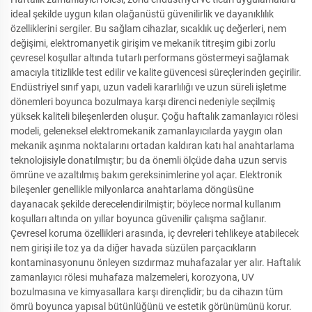
ideal şekilde uygun kılan olağanüstü güvenilirlik ve dayanıklılık
özelliklerini sergiler. Bu sağlam cihazlar, sıcaklık uç değerleri, nem
değişimi, elektromanyetik girişim ve mekanik titreşim gibi zorlu
çevresel koşullar altında tutarlı performans göstermeyi sağlamak
amacıyla titizlikle test edilir ve kalite güvencesi süreçlerinden geçirilir.
Endüstriyel sınıf yapı, uzun vadeli kararlılığı ve uzun süreli işletme
dönemleri boyunca bozulmaya karşı direnci nedeniyle seçilmiş
yüksek kaliteli bileşenlerden oluşur. Çoğu haftalık zamanlayıcı rölesi
modeli, geleneksel elektromekanik zamanlayıcılarda yaygın olan
mekanik aşınma noktalarını ortadan kaldıran katı hal anahtarlama
teknolojisiyle donatılmıştır; bu da önemli ölçüde daha uzun servis
ömrüne ve azaltılmış bakım gereksinimlerine yol açar. Elektronik
bileşenler genellikle milyonlarca anahtarlama döngüsüne
dayanacak şekilde derecelendirilmiştir; böylece normal kullanım
koşulları altında on yıllar boyunca güvenilir çalışma sağlanır.
Çevresel koruma özellikleri arasında, iç devreleri tehlikeye atabilecek
nem girişi ile toz ya da diğer havada süzülen parçacıkların
kontaminasyonunu önleyen sızdırmaz muhafazalar yer alır. Haftalık
zamanlayıcı rölesi muhafaza malzemeleri, korozyona, UV
bozulmasına ve kimyasallara karşı dirençlidir; bu da cihazın tüm
ömrü boyunca yapısal bütünlüğünü ve estetik görünümünü korur.