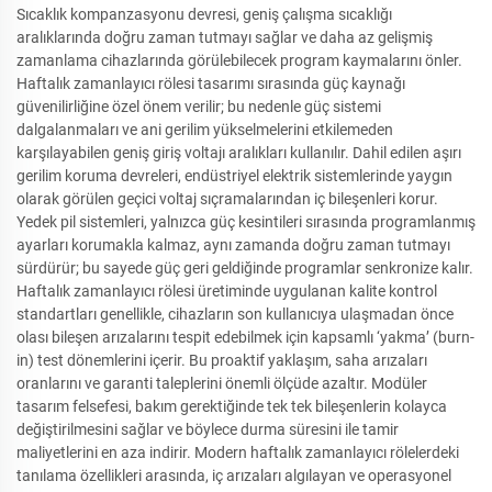
Sıcaklık kompanzasyonu devresi, geniş çalışma sıcaklığı
aralıklarında doğru zaman tutmayı sağlar ve daha az gelişmiş
zamanlama cihazlarında görülebilecek program kaymalarını önler.
Haftalık zamanlayıcı rölesi tasarımı sırasında güç kaynağı
güvenilirliğine özel önem verilir; bu nedenle güç sistemi
dalgalanmaları ve ani gerilim yükselmelerini etkilemeden
karşılayabilen geniş giriş voltajı aralıkları kullanılır. Dahil edilen aşırı
gerilim koruma devreleri, endüstriyel elektrik sistemlerinde yaygın
olarak görülen geçici voltaj sıçramalarından iç bileşenleri korur.
Yedek pil sistemleri, yalnızca güç kesintileri sırasında programlanmış
ayarları korumakla kalmaz, aynı zamanda doğru zaman tutmayı
sürdürür; bu sayede güç geri geldiğinde programlar senkronize kalır.
Haftalık zamanlayıcı rölesi üretiminde uygulanan kalite kontrol
standartları genellikle, cihazların son kullanıcıya ulaşmadan önce
olası bileşen arızalarını tespit edebilmek için kapsamlı ‘yakma’ (burn-
in) test dönemlerini içerir. Bu proaktif yaklaşım, saha arızaları
oranlarını ve garanti taleplerini önemli ölçüde azaltır. Modüler
tasarım felsefesi, bakım gerektiğinde tek tek bileşenlerin kolayca
değiştirilmesini sağlar ve böylece durma süresini ile tamir
maliyetlerini en aza indirir. Modern haftalık zamanlayıcı rölelerdeki
tanılama özellikleri arasında, iç arızaları algılayan ve operasyonel