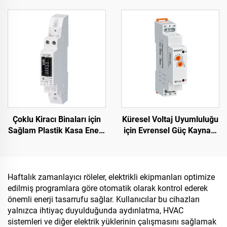
Zaman Anahtarı, Maks.
Akım TB388
16A Akım
Çoklu Kiracı Binaları için
Küresel Voltaj Uyumluluğu
Sağlam Plastik Kasa Enerji
için Evrensel Güç Kaynağı
Sayacı Mekanik Sayaç
Zaman Rölesi 24-240V
AC/DC
Haftalık zamanlayıcı röleler, elektrikli ekipmanları optimize
edilmiş programlara göre otomatik olarak kontrol ederek
önemli enerji tasarrufu sağlar. Kullanıcılar bu cihazları
yalnızca ihtiyaç duyulduğunda aydınlatma, HVAC
sistemleri ve diğer elektrik yüklerinin çalışmasını sağlamak