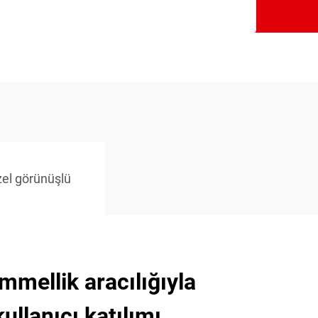
el görünüşlü
mellik aracılığıyla
kullanıcı katılımı