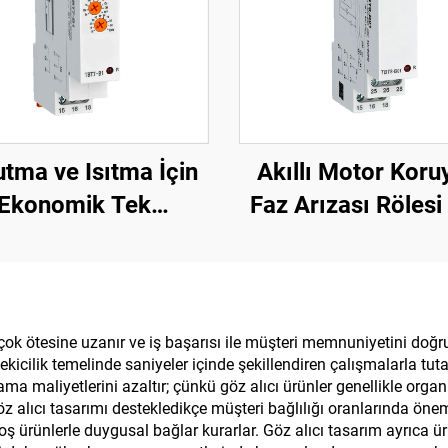
tma ve Isıtma İçin
Akıllı Motor Koru
Ekonomik Tek
Faz Arızası Rölesi 
nksiyonlu Zaman
Gerilim ve Düşük G
si DIN Ray Montajı
Koruyucusu Faz Ge
Rölesi
in çok ötesine uzanır ve iş başarısı ile müşteri memnuniyetini doğ
l çekicilik temelinde saniyeler içinde şekillendiren çalışmalarla t
rlama maliyetlerini azaltır; çünkü göz alıcı ürünler genellikle or
öz alıcı tasarımı destekledikçe müşteri bağlılığı oranlarında önem
oş ürünlerle duygusal bağlar kurarlar. Göz alıcı tasarım ayrıca ü