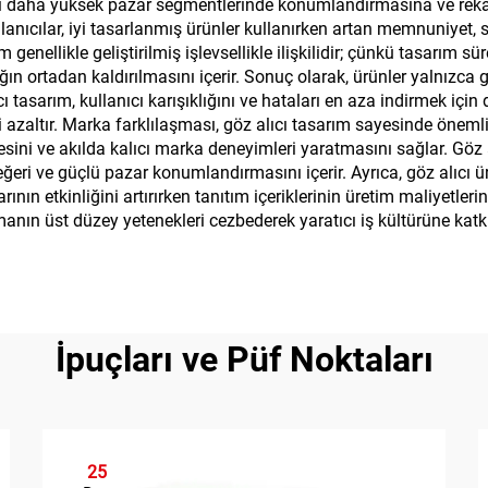
rini daha yüksek pazar segmentlerinde konumlandırmasına ve reka
lanıcılar, iyi tasarlanmış ürünler kullanırken artan memnuniyet,
 genellikle geliştirilmiş işlevsellikle ilişkilidir; çünkü tasarım sür
ığın ortadan kaldırılmasını içerir. Sonuç olarak, ürünler yalnızc
ı tasarım, kullanıcı karışıklığını ve hataları en aza indirmek içi
i azaltır. Marka farklılaşması, göz alıcı tasarım sayesinde önemli 
sini ve akılda kalıcı marka deneyimleri yaratmasını sağlar. Göz a
ri ve güçlü pazar konumlandırmasını içerir. Ayrıca, göz alıcı ür
nın etkinliğini artırırken tanıtım içeriklerinin üretim maliyetlerin
lışmanın üst düzey yetenekleri cezbederek yaratıcı iş kültürüne ka
İpuçları ve Püf Noktaları
25