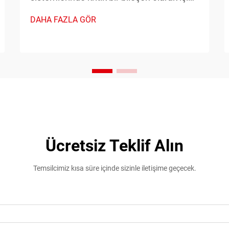
görür ve sayıca çok sayıda endüstriyel ve
DAHA FAZLA GÖR
ticari uygulamada otomatik anahtarlama
işlemlerini mümkün kılan hassas
zamanlama işlevleri sağlar. Bu gelişmiş
cihazlar...
Ücretsiz Teklif Alın
Temsilcimiz kısa süre içinde sizinle iletişime geçecek.