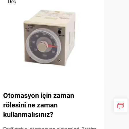
Dec
De
Otomasyon için zaman
Sis
rölesini ne zaman
ne 
kullanmalısınız?
Endüs
anah