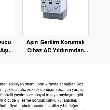
yucu
Aşırı Gerilim Korumalı
Aşırı
Cihaz AC Yıldırımdan
erilim
Koruma Cihazı Akıllı
rilim
Aşırı Gerilim Korumalı
Cihaz SPD
rudan etkileyen önemli pratik faydalar sağlar. Göz
utarlı şekilde daha yüksek dönüşüm oranları yaratır.
ganik sözlü yayılma ve sosyal medya paylaşımı gibi
li ölçüde iyileşme görülür; çünkü kullanıcılar,
rünün fiyatlandırılmasında üst düzey bir değer