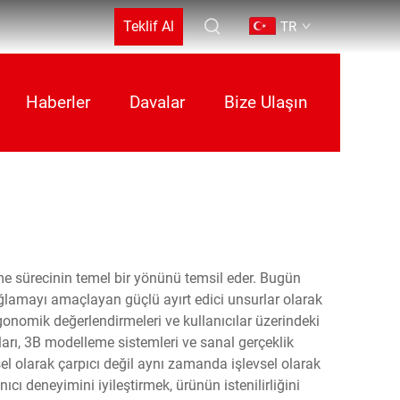
Teklif Al
TR
Haberler
Davalar
Bize Ulaşın
irme sürecinin temel bir yönünü temsil eder. Bugün
sağlamayı amaçlayan güçlü ayırt edici unsurlar olarak
gonomik değerlendirmeleri ve kullanıcılar üzerindeki
mları, 3B modelleme sistemleri ve sanal gerçeklik
rsel olarak çarpıcı değil aynı zamanda işlevsel olarak
ıcı deneyimini iyileştirmek, ürünün istenilirliğini