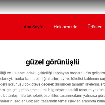
Ana Sayfa
Hakkımızda
Ürünler
güzel görünüşlü
üzelliği ve kullanıcı odaklı çekiciliği kapsayan modern ürün gelişt
çekmeyi, marka tanınabilirliğini artırmayı ve tüketici katılımını 
deki görünüşü çok öteye geçerek düşünceli tasarım ilkelerini, er
sarım, gelişmiş malzeme bilimi, bilgisayar destekli tasarım yazılı
e bütünleşir. Bu teknolojik özellikler, tasarımcıların yalnızca gö
alarını sağlar. Göz alıcı tasarımın temel işlevleri arasında kullan