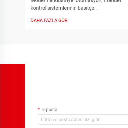
Modern endüstriyel otomasyon, manuel
kontrol sistemlerinin basitçe
karşılayamayacağı hassasiyet, hız ve
DAHA FAZLA GÖR
güvenilirlik gerektirir. Manuel
anahtarlama sistemlerinden
otomasyonlu röle sistemlere geçiş,
elektrik kontrol sistemlerindeki en önemli
ilerlemelerden biridir.
E-posta