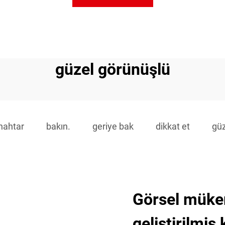
güzel görünüşlü
anahtar
bakın.
geriye bak
dikkat et
güz
Görsel mükem
geliştirilmiş 