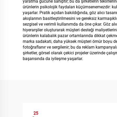
yaratma gücüne sahiptir; bu da şirketlerin teklifle
ürünlerin psikolojik faydaları küçümsenemezdir: kul
yaşarlar. Pratik açıdan bakıldığında, göz alıcı tasarım
akışlarının basitleştirilmesini ve gereksiz karmaşıkl
sezgisel ve verimli kullanımda da öne çıkar. Göz alıc
hiyerarşiler oluşturarak müşteri desteği maliyetlerin
ürünlerin kalabalık pazar ortamlarında dikkat çekme
marka sadakati, daha yüksek müşteri ömür boyu değe
fotoğraflanır ve sergilenir; bu da reklam kampanyaları
şirketler, görsel olarak çekici projeler üzerinde ça
başarısında da iyileşme yaşarlar.
25