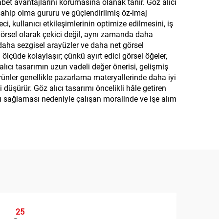
bet avantajlarını korumasına olanak tanır. Göz alıcı
 sahip olma gururu ve güçlendirilmiş öz-imaj
eci, kullanıcı etkileşimlerinin optimize edilmesini, iş
a görsel olarak çekici değil, aynı zamanda daha
n daha sezgisel arayüzler ve daha net görsel
ölçüde kolaylaşır; çünkü ayırt edici görsel öğeler,
lıcı tasarımın uzun vadeli değer önerisi, gelişmiş
ünler genellikle pazarlama materyallerinde daha iyi
i düşürür. Göz alıcı tasarımı öncelikli hâle getiren
tkı sağlaması nedeniyle çalışan moralinde ve işe alım
25
2