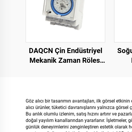
DAQCN Çin Endüstriyel
Soğu
Mekanik Zaman Rölesi
SUL181d 24 Saatlik
Fo
Zaman Anahtarı, Maks.
Röle
16A Akım
Göz alıcı bir tasarımın avantajları, ilk görsel etkin
alıcı ürünler, tüketici davranışlarını yalnızca görse
Bu anlık olumlu izlenim, satış hızını artırır ve paza
doğal yayılım kanallarından yararlanır. İşletmeler, g
günlük deneyimlerini zenginleştiren estetik olarak h