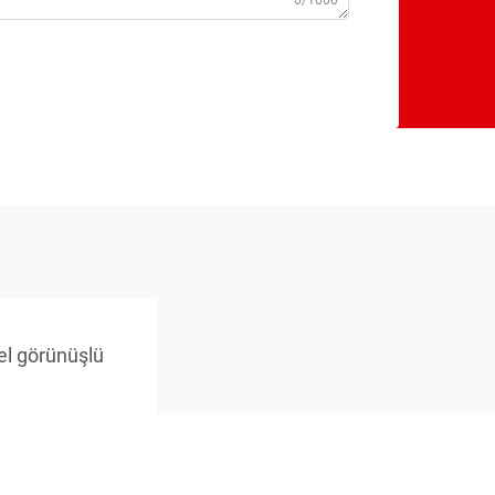
0/1000
el görünüşlü