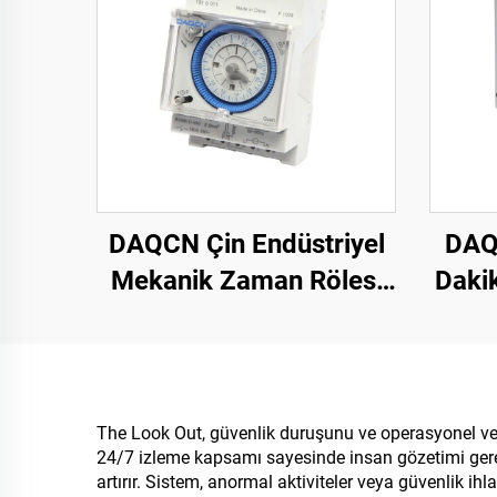
DAQCN Çin Endüstriyel
DAQ
Mekanik Zaman Rölesi
Daki
SUL181d 24 Saatlik
Zama
Zaman Anahtarı, Maks.
16A Akım
The Look Out, güvenlik duruşunu ve operasyonel veri
24/7 izleme kapsamı sayesinde insan gözetimi gerekt
artırır. Sistem, anormal aktiviteler veya güvenlik ih