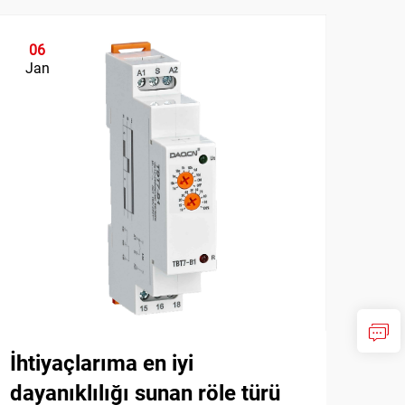
06
0
Jan
Ja
İhtiyaçlarıma en iyi
Ene
dayanıklılığı sunan röle türü
yıl