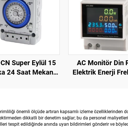
CN Super Eylül 15
AC Monitör Din 
ka 24 Saat Mekanik
Elektrik Enerji Fr
nlayıcı 16A Maks.
Ölçer Çok Fonksi
Akım TB388
Dijital Ekranlı Ö
Cihazı
mliliği önemli ölçüde artıran kapsamlı izleme özelliklerinden dol
irmeden dikkatli bir denetim sağlar; bu da personel maliyetleri
lalleri tespit edildiğinde anında uyarı bildirimleri gönderir ve b