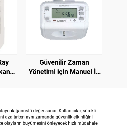
Ray
Güvenilir Zaman
ekans
Yönetimi için Manuel İç
yonlu
Mekan Zamanlayıcı
lçüm
Anahtarı Ekonomik Fişe
Takılan Zamanlayıcı
ayı olağanüstü değer sunar. Kullanıcılar, sürekli
ni azaltırken aynı zamanda güvenlik etkinliğini
öylece olayların büyümesini önleyecek hızlı müdahale