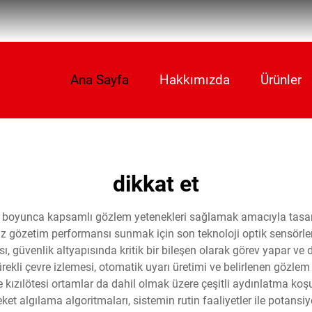
Ana Sayfa
Hakkımızda
Ürünler
dikkat et
r boyunca kapsamlı gözlem yetenekleri sağlamak amacıyla tasar
şsiz gözetim performansı sunmak için son teknoloji optik sensörleri
 güvenlik altyapısında kritik bir bileşen olarak görev yapar ve du
ekli çevre izlemesi, otomatik uyarı üretimi ve belirlenen gözlem böl
e kızılötesi ortamlar da dahil olmak üzere çeşitli aydınlatma koşu
t algılama algoritmaları, sistemin rutin faaliyetler ile potansiye