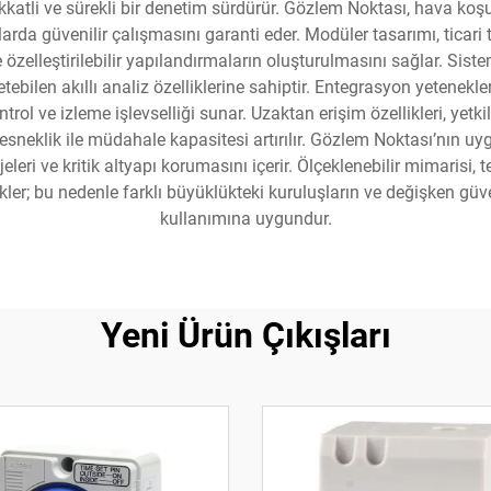
ikkatli ve sürekli bir denetim sürdürür. Gözlem Noktası, hava koş
arda güvenilir çalışmasını garanti eder. Modüler tasarımı, ticar
 özelleştirilebilir yapılandırmaların oluşturulmasını sağlar. Siste
tebilen akıllı analiz özelliklerine sahiptir. Entegrasyon yetenekl
ol ve izleme işlevselliği sunar. Uzaktan erişim özellikleri, yetki
neklik ile müdahale kapasitesi artırılır. Gözlem Noktası’nın uygul
leri ve kritik altyapı korumasını içerir. Ölçeklenebilir mimarisi, 
ler; bu nedenle farklı büyüklükteki kuruluşların ve değişken güv
kullanımına uygundur.
Yeni Ürün Çıkışları