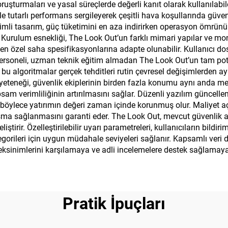
ruşturmaları ve yasal süreçlerde değerli kanıt olarak kullanılabil
le tutarlı performans sergileyerek çeşitli hava koşullarında güveni
rimli tasarım, güç tüketimini en aza indirirken operasyon ömrünü
 Kurulum esnekliği, The Look Out’un farklı mimari yapılar ve mo
en özel saha spesifikasyonlarına adapte olunabilir. Kullanıcı dos
personeli, uzman teknik eğitim almadan The Look Out’un tam potans
 bu algoritmalar gerçek tehditleri rutin çevresel değişimlerden ayı
me yeteneği, güvenlik ekiplerinin birden fazla konumu aynı anda 
am verimliliğinin artırılmasını sağlar. Düzenli yazılım güncellem
; böylece yatırımın değeri zaman içinde korunmuş olur. Maliyet aç
alışma sağlanmasını garanti eder. The Look Out, mevcut güvenlik a
tirir. Özelleştirilebilir uyarı parametreleri, kullanıcıların bildiri
egorileri için uygun müdahale seviyeleri sağlanır. Kapsamlı veri d
reksinimlerini karşılamaya ve adli incelemelere destek sağlamaya
Pratik İpuçları