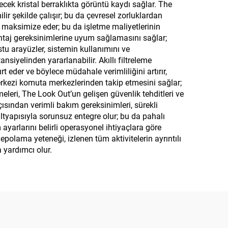
ecek kristal berraklıkta görüntü kaydı sağlar. The
lir şekilde çalışır; bu da çevresel zorluklardan
 maksimize eder; bu da işletme maliyetlerinin
ntaj gereksinimlerine uyum sağlamasını sağlar;
tu arayüzler, sistemin kullanımını ve
iyelinden yararlanabilir. Akıllı filtreleme
rt eder ve böylece müdahale verimliliğini artırır,
merkezi komuta merkezlerinden takip etmesini sağlar;
eleri, The Look Out’un gelişen güvenlik tehditleri ve
ısından verimli bakım gereksinimleri, sürekli
ltyapısıyla sorunsuz entegre olur; bu da pahalı
m ayarlarını belirli operasyonel ihtiyaçlara göre
epolama yeteneği, izlenen tüm aktivitelerin ayrıntılı
 yardımcı olur.