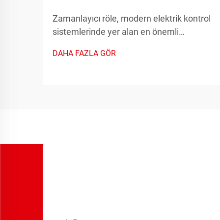
Zamanlayıcı röle, modern elektrik kontrol
sistemlerinde yer alan en önemli
bileşenlerden biridir ve sayısız endüstriyel
DAHA FAZLA GÖR
uygulamalarda hassas zamanlama
işlevleri sağlar. Bu gelişmiş cihazlar
geleneksel röle anahtarlama
yeteneklerini...