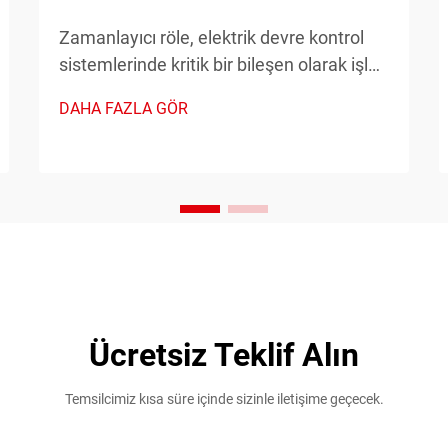
Zamanlayıcı röle, elektrik devre kontrol
sistemlerinde kritik bir bileşen olarak işlev
görür ve sayıca çok sayıda endüstriyel ve
DAHA FAZLA GÖR
ticari uygulamada otomatik anahtarlama
işlemlerini mümkün kılan hassas
zamanlama işlevleri sağlar. Bu gelişmiş
cihazlar...
Ücretsiz Teklif Alın
Temsilcimiz kısa süre içinde sizinle iletişime geçecek.