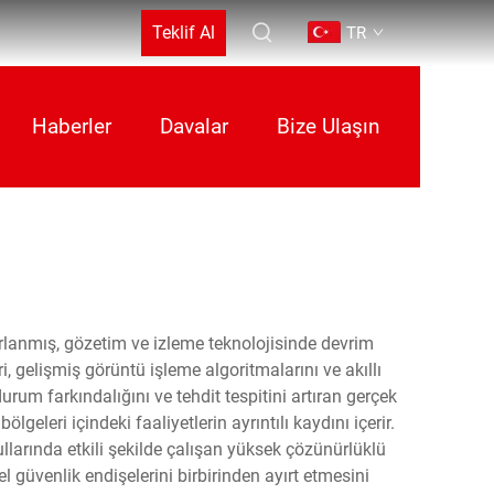
Teklif Al
TR
Haberler
Davalar
Bize Ulaşın
lanmış, gözetim ve izleme teknolojisinde devrim
, gelişmiş görüntü işleme algoritmalarını ve akıllı
rum farkındalığını ve tehdit tespitini artıran gerçek
geleri içindeki faaliyetlerin ayrıntılı kaydını içerir.
llarında etkili şekilde çalışan yüksek çözünürlüklü
l güvenlik endişelerini birbirinden ayırt etmesini