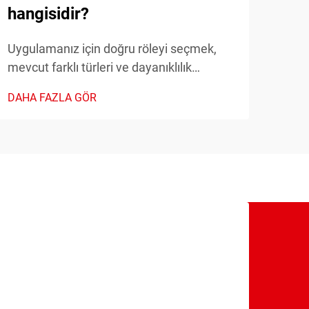
hangisidir?
Günü
gele
Uygulamanız için doğru röleyi seçmek,
konu
mevcut farklı türleri ve dayanıklılık
DAHA
anla
özelliklerini anlamayı gerektirir.
DAHA FAZLA GÖR
sayac
Endüstriyel profesyoneller,
tüke
elektromanyetik röleler, katı hal röleleri ve
diğer seçenekler arasında seçim
yaparken birçok alternap ile karşı
karşıyadır...