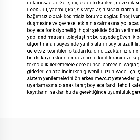
imkânı sağlar. Gelişmiş görüntü kalitesi, güvenlik so
Look Out, yağmur, kar, sis veya aşırı sıcaklıklarda bi
bağımsız olarak kesintisiz koruma sağlar. Enerji ve
düşmesine ve çevresel etkinin azalmasına yol açar.
böylece fonksiyonelliği hiçbir şekilde ödün verilmed
yapılandırmasını kolaylaştırır; bu sayede güvenlik 
algoritmaları sayesinde yanlış alarm sayısı azaltılır;
gereksiz kesintileri ortadan kaldırır. Uzaktan izle
bu da kaynakların daha verimli dağıtılmasını ve kaps
teknolojik ilerlemelere göre güncellenmesini sağlar
giderleri en aza indirirken güvenilir uzun vadeli ç
sistem yenilemelerini önlerken mevcut yetenekleri geliş
uyarlamasına olanak tanır; böylece farklı tehdit kat
kayıtlarını saklar; bu da gerektiğinde uyumluluk ge