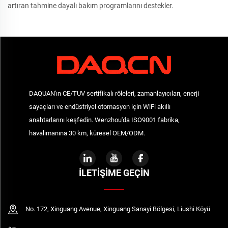
artıran tahmine dayalı bakım programlarını destekler.
DAQUAN'ın CE/TUV sertifikalı röleleri, zamanlayıcıları, enerji
sayaçları ve endüstriyel otomasyon için WiFi akıllı
anahtarlarını keşfedin. Wenzhou'da ISO9001 fabrika,
havalimanına 30 km, küresel OEM/ODM.
İLETIŞIME GEÇIN
No. 172, Xinguang Avenue, Xinguang Sanayi Bölgesi, Liushi Köyü