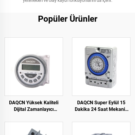
yetenekleri ve olay kaydı fonksiyonlarını da içerir.
Popüler Ürünler
DAQCN Yüksek Kaliteli
DAQCN Super Eylül 15
Dijital Zamanlayıcı
Dakika 24 Saat Mekanik
Programlanabilir Haftalık
Zamanlayıcı 16A Maks.
Zamanlayıcı TM-619LHN
Akım TB388