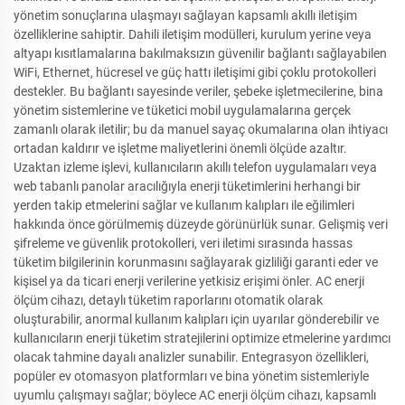
yönetim sonuçlarına ulaşmayı sağlayan kapsamlı akıllı iletişim
özelliklerine sahiptir. Dahili iletişim modülleri, kurulum yerine veya
altyapı kısıtlamalarına bakılmaksızın güvenilir bağlantı sağlayabilen
WiFi, Ethernet, hücresel ve güç hattı iletişimi gibi çoklu protokolleri
destekler. Bu bağlantı sayesinde veriler, şebeke işletmecilerine, bina
yönetim sistemlerine ve tüketici mobil uygulamalarına gerçek
zamanlı olarak iletilir; bu da manuel sayaç okumalarına olan ihtiyacı
ortadan kaldırır ve işletme maliyetlerini önemli ölçüde azaltır.
Uzaktan izleme işlevi, kullanıcıların akıllı telefon uygulamaları veya
web tabanlı panolar aracılığıyla enerji tüketimlerini herhangi bir
yerden takip etmelerini sağlar ve kullanım kalıpları ile eğilimleri
hakkında önce görülmemiş düzeyde görünürlük sunar. Gelişmiş veri
şifreleme ve güvenlik protokolleri, veri iletimi sırasında hassas
tüketim bilgilerinin korunmasını sağlayarak gizliliği garanti eder ve
kişisel ya da ticari enerji verilerine yetkisiz erişimi önler. AC enerji
ölçüm cihazı, detaylı tüketim raporlarını otomatik olarak
oluşturabilir, anormal kullanım kalıpları için uyarılar gönderebilir ve
kullanıcıların enerji tüketim stratejilerini optimize etmelerine yardımcı
olacak tahmine dayalı analizler sunabilir. Entegrasyon özellikleri,
popüler ev otomasyon platformları ve bina yönetim sistemleriyle
uyumlu çalışmayı sağlar; böylece AC enerji ölçüm cihazı, kapsamlı