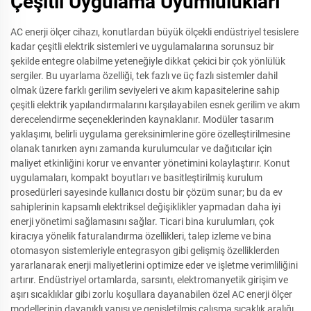
Çeşitli Uygulama Uyumlulukları
AC enerji ölçer cihazı, konutlardan büyük ölçekli endüstriyel tesislere
kadar çeşitli elektrik sistemleri ve uygulamalarına sorunsuz bir
şekilde entegre olabilme yeteneğiyle dikkat çekici bir çok yönlülük
sergiler. Bu uyarlama özelliği, tek fazlı ve üç fazlı sistemler dahil
olmak üzere farklı gerilim seviyeleri ve akım kapasitelerine sahip
çeşitli elektrik yapılandırmalarını karşılayabilen esnek gerilim ve akım
derecelendirme seçeneklerinden kaynaklanır. Modüler tasarım
yaklaşımı, belirli uygulama gereksinimlerine göre özelleştirilmesine
olanak tanırken aynı zamanda kurulumcular ve dağıtıcılar için
maliyet etkinliğini korur ve envanter yönetimini kolaylaştırır. Konut
uygulamaları, kompakt boyutları ve basitleştirilmiş kurulum
prosedürleri sayesinde kullanıcı dostu bir çözüm sunar; bu da ev
sahiplerinin kapsamlı elektriksel değişiklikler yapmadan daha iyi
enerji yönetimi sağlamasını sağlar. Ticari bina kurulumları, çok
kiracıya yönelik faturalandırma özellikleri, talep izleme ve bina
otomasyon sistemleriyle entegrasyon gibi gelişmiş özelliklerden
yararlanarak enerji maliyetlerini optimize eder ve işletme verimliliğini
artırır. Endüstriyel ortamlarda, sarsıntı, elektromanyetik girişim ve
aşırı sıcaklıklar gibi zorlu koşullara dayanabilen özel AC enerji ölçer
modellerinin dayanıklı yapısı ve genişletilmiş çalışma sıcaklık aralığı