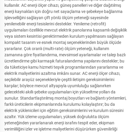
kullanılır. AC enerji ölçer cihazı, güneş panelleri ve diğer dağıtılmış
enerji kaynakları için doğru net sayaçlama ve şebekeye bağlanma
işlevselliğini sağlayan çift yönlü ölçüm yeteneği sayesinde
yenilenebilir enerji tesislerini destekler. Yenileme (retrofit)
uygulamaları özellikle mevcut elektrik panolarına kapsamlı değişiklik
veya sistem kesintisi gerektirmeden kurulum yapılmasını sağlayan
kompakt tasarım ve esnek montaj seçeneklerinden büyük ölçüde
yararlanır. Çok oranlı (multi-rate) ölçüm yeteneği, kullanım
zamanına göre fiyatlandırma, mevsimsel ayarlamalar ve talep bazlı
ücretlendirme gibi karmaşık faturalandırma yapılarını destekler; bu
da tüketiciye kamu hizmeti teşvik programlarından yararlanma ve
elektrik maliyetlerini azaltma imkânı sunar. AC enerji ölçer cihazı,
seçilebilir arayüz seçenekleriyle çeşitli iletişim gereksinimlerini
karşılar; böylece mevcut altyapıyla uyumluluğu sağlanırken
gelecekteki akıllı şebeke uygulamaları için yükseltme yolları da
sunulur. Standartlaştırılmış montaj boyutları ve bağlantı yöntemleri,
farklı üreticilerin ekipmanlarında kurulumu kolaylaştırır; bu da
elektrik yüklenicileri için eğitim gereksinimlerini ve kurulum süresini
azaltır. Yük izleme uygulamaları, yüksek doğrulukta ölçüm
yeteneğinden yararlanarak enerji israfını tespit eder, ekipman
verimliliğini izler ve işletme maliyetlerini düşürürken güvenilirliği