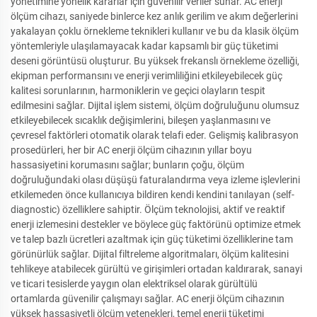
yönetimine yönelik kararlar için güvenilir veriler sunar. AC enerji
ölçüm cihazı, saniyede binlerce kez anlık gerilim ve akım değerlerini
yakalayan çoklu örnekleme teknikleri kullanır ve bu da klasik ölçüm
yöntemleriyle ulaşılamayacak kadar kapsamlı bir güç tüketimi
deseni görüntüsü oluşturur. Bu yüksek frekanslı örnekleme özelliği,
ekipman performansını ve enerji verimliliğini etkileyebilecek güç
kalitesi sorunlarının, harmoniklerin ve geçici olayların tespit
edilmesini sağlar. Dijital işlem sistemi, ölçüm doğruluğunu olumsuz
etkileyebilecek sıcaklık değişimlerini, bileşen yaşlanmasını ve
çevresel faktörleri otomatik olarak telafi eder. Gelişmiş kalibrasyon
prosedürleri, her bir AC enerji ölçüm cihazının yıllar boyu
hassasiyetini korumasını sağlar; bunların çoğu, ölçüm
doğruluğundaki olası düşüşü faturalandırma veya izleme işlevlerini
etkilemeden önce kullanıcıya bildiren kendi kendini tanılayan (self-
diagnostic) özelliklere sahiptir. Ölçüm teknolojisi, aktif ve reaktif
enerji izlemesini destekler ve böylece güç faktörünü optimize etmek
ve talep bazlı ücretleri azaltmak için güç tüketimi özelliklerine tam
görünürlük sağlar. Dijital filtreleme algoritmaları, ölçüm kalitesini
tehlikeye atabilecek gürültü ve girişimleri ortadan kaldırarak, sanayi
ve ticari tesislerde yaygın olan elektriksel olarak gürültülü
ortamlarda güvenilir çalışmayı sağlar. AC enerji ölçüm cihazının
yüksek hassasiyetli ölçüm yetenekleri, temel enerji tüketimi