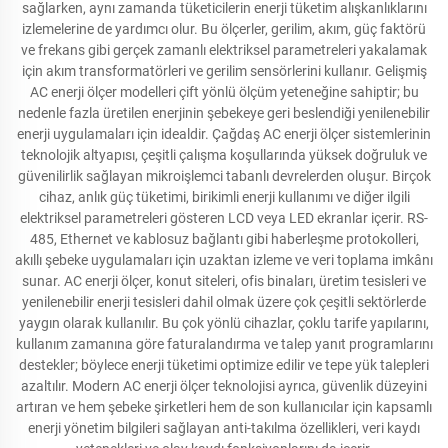
sağlarken, aynı zamanda tüketicilerin enerji tüketim alışkanlıklarını
izlemelerine de yardımcı olur. Bu ölçerler, gerilim, akım, güç faktörü
ve frekans gibi gerçek zamanlı elektriksel parametreleri yakalamak
için akım transformatörleri ve gerilim sensörlerini kullanır. Gelişmiş
AC enerji ölçer modelleri çift yönlü ölçüm yeteneğine sahiptir; bu
nedenle fazla üretilen enerjinin şebekeye geri beslendiği yenilenebilir
enerji uygulamaları için idealdir. Çağdaş AC enerji ölçer sistemlerinin
teknolojik altyapısı, çeşitli çalışma koşullarında yüksek doğruluk ve
güvenilirlik sağlayan mikroişlemci tabanlı devrelerden oluşur. Birçok
cihaz, anlık güç tüketimi, birikimli enerji kullanımı ve diğer ilgili
elektriksel parametreleri gösteren LCD veya LED ekranlar içerir. RS-
485, Ethernet ve kablosuz bağlantı gibi haberleşme protokolleri,
akıllı şebeke uygulamaları için uzaktan izleme ve veri toplama imkânı
sunar. AC enerji ölçer, konut siteleri, ofis binaları, üretim tesisleri ve
yenilenebilir enerji tesisleri dahil olmak üzere çok çeşitli sektörlerde
yaygın olarak kullanılır. Bu çok yönlü cihazlar, çoklu tarife yapılarını,
kullanım zamanına göre faturalandırma ve talep yanıt programlarını
destekler; böylece enerji tüketimi optimize edilir ve tepe yük talepleri
azaltılır. Modern AC enerji ölçer teknolojisi ayrıca, güvenlik düzeyini
artıran ve hem şebeke şirketleri hem de son kullanıcılar için kapsamlı
enerji yönetim bilgileri sağlayan anti-takılma özellikleri, veri kaydı