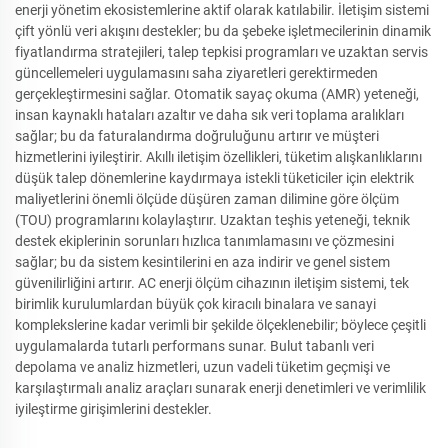
enerji yönetim ekosistemlerine aktif olarak katılabilir. İletişim sistemi
çift yönlü veri akışını destekler; bu da şebeke işletmecilerinin dinamik
fiyatlandırma stratejileri, talep tepkisi programları ve uzaktan servis
güncellemeleri uygulamasını saha ziyaretleri gerektirmeden
gerçekleştirmesini sağlar. Otomatik sayaç okuma (AMR) yeteneği,
insan kaynaklı hataları azaltır ve daha sık veri toplama aralıkları
sağlar; bu da faturalandırma doğruluğunu artırır ve müşteri
hizmetlerini iyileştirir. Akıllı iletişim özellikleri, tüketim alışkanlıklarını
düşük talep dönemlerine kaydırmaya istekli tüketiciler için elektrik
maliyetlerini önemli ölçüde düşüren zaman dilimine göre ölçüm
(TOU) programlarını kolaylaştırır. Uzaktan teşhis yeteneği, teknik
destek ekiplerinin sorunları hızlıca tanımlamasını ve çözmesini
sağlar; bu da sistem kesintilerini en aza indirir ve genel sistem
güvenilirliğini artırır. AC enerji ölçüm cihazının iletişim sistemi, tek
birimlik kurulumlardan büyük çok kiracılı binalara ve sanayi
komplekslerine kadar verimli bir şekilde ölçeklenebilir; böylece çeşitli
uygulamalarda tutarlı performans sunar. Bulut tabanlı veri
depolama ve analiz hizmetleri, uzun vadeli tüketim geçmişi ve
karşılaştırmalı analiz araçları sunarak enerji denetimleri ve verimlilik
iyileştirme girişimlerini destekler.