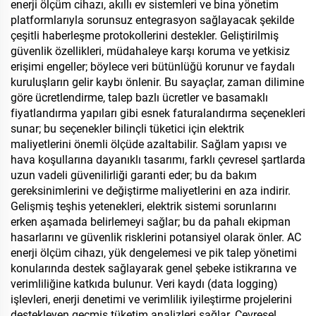
enerji ölçüm cihazı, akıllı ev sistemleri ve bina yönetim
platformlarıyla sorunsuz entegrasyon sağlayacak şekilde
çeşitli haberleşme protokollerini destekler. Geliştirilmiş
güvenlik özellikleri, müdahaleye karşı koruma ve yetkisiz
erişimi engeller; böylece veri bütünlüğü korunur ve faydalı
kuruluşların gelir kaybı önlenir. Bu sayaçlar, zaman dilimine
göre ücretlendirme, talep bazlı ücretler ve basamaklı
fiyatlandırma yapıları gibi esnek faturalandırma seçenekleri
sunar; bu seçenekler bilinçli tüketici için elektrik
maliyetlerini önemli ölçüde azaltabilir. Sağlam yapısı ve
hava koşullarına dayanıklı tasarımı, farklı çevresel şartlarda
uzun vadeli güvenilirliği garanti eder; bu da bakım
gereksinimlerini ve değiştirme maliyetlerini en aza indirir.
Gelişmiş teşhis yetenekleri, elektrik sistemi sorunlarını
erken aşamada belirlemeyi sağlar; bu da pahalı ekipman
hasarlarını ve güvenlik risklerini potansiyel olarak önler. AC
enerji ölçüm cihazı, yük dengelemesi ve pik talep yönetimi
konularında destek sağlayarak genel şebeke istikrarına ve
verimliliğine katkıda bulunur. Veri kaydı (data logging)
işlevleri, enerji denetimi ve verimlilik iyileştirme projelerini
destekleyen geçmiş tüketim analizleri sağlar. Çevresel