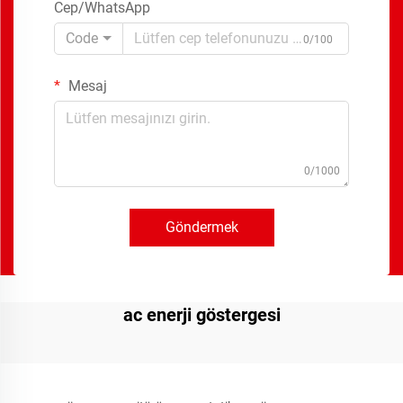
Cep/WhatsApp
Code
0/100
Mesaj
0/1000
Göndermek
ac enerji göstergesi