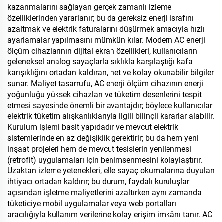
kazanmalarını sağlayan gerçek zamanlı izleme
özelliklerinden yararlanır; bu da gereksiz enerji israfını
azaltmak ve elektrik faturalarını düşürmek amacıyla hızlı
ayarlamalar yapılmasını mümkün kılar. Modern AC enerji
ölçüm cihazlarının dijital ekran özellikleri, kullanıcıların
geleneksel analog sayaçlarla sıklıkla karşılaştığı kafa
karışıklığını ortadan kaldıran, net ve kolay okunabilir bilgiler
sunar. Maliyet tasarrufu, AC enerji ölçüm cihazının enerji
yoğunluğu yüksek cihazları ve tüketim desenlerini tespit
etmesi sayesinde önemli bir avantajdır; böylece kullanıcılar
elektrik tüketim alışkanlıklarıyla ilgili bilinçli kararlar alabilir.
Kurulum işlemi basit yapıdadır ve mevcut elektrik
sistemlerinde en az değişiklik gerektirir; bu da hem yeni
inşaat projeleri hem de mevcut tesislerin yenilenmesi
(retrofit) uygulamaları için benimsenmesini kolaylaştırır.
Uzaktan izleme yetenekleri, elle sayaç okumalarına duyulan
ihtiyacı ortadan kaldırır; bu durum, faydalı kuruluşlar
açısından işletme maliyetlerini azaltırken aynı zamanda
tüketiciye mobil uygulamalar veya web portalları
aracılığıyla kullanım verilerine kolay erişim imkânı tanır. AC