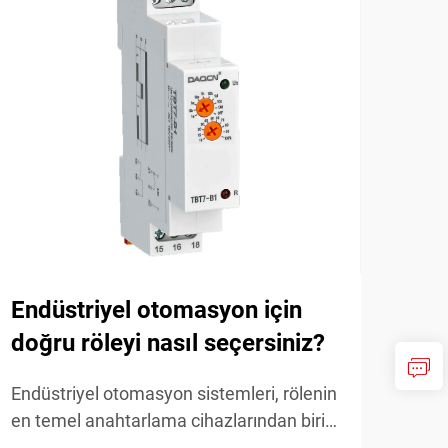
Endüstriyel otomasyon için
İht
doğru röleyi nasıl seçersiniz?
day
han
Endüstriyel otomasyon sistemleri, rölenin
en temel anahtarlama cihazlarından biri
Uygu
olduğu kesin elektrik kontrol bileşenlerine