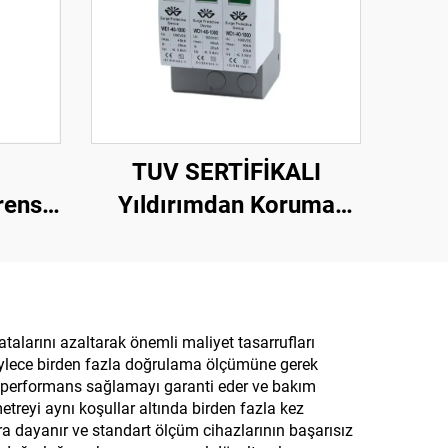
j
TUV SERTİFİKALI
rensel
Yıldırımdan Koruma
man
Cihazı DC1000V
C/DC
Yıldırımdan Koruma
Cihazı Akıllı Aşırı Gerilim
Korumalı Cihaz SPD
alarını azaltarak önemli maliyet tasarrufları
; böylece birden fazla doğrulama ölçümüne gerek
ı performans sağlamayı garanti eder ve bakım
metreyi aynı koşullar altında birden fazla kez
ra dayanır ve standart ölçüm cihazlarının başarısız