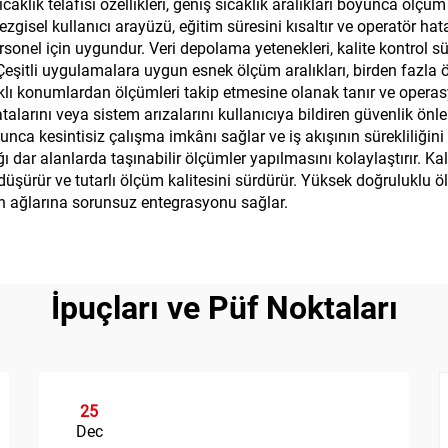
Sıcaklık telafisi özellikleri, geniş sıcaklık aralıkları boyunca ö
 Sezgisel kullanıcı arayüzü, eğitim süresini kısaltır ve operatör ha
sonel için uygundur. Veri depolama yetenekleri, kalite kontrol sü
şitli uygulamalara uygun esnek ölçüm aralıkları, birden fazla ö
rklı konumlardan ölçümleri takip etmesine olanak tanır ve operasyone
larını veya sistem arızalarını kullanıcıya bildiren güvenlik önleml
nca kesintisiz çalışma imkânı sağlar ve iş akışının sürekliliğin
 dar alanlarda taşınabilir ölçümler yapılmasını kolaylaştırır. Kal
ni düşürür ve tutarlı ölçüm kalitesini sürdürür. Yüksek doğruluklu
 ağlarına sorunsuz entegrasyonu sağlar.
İpuçları ve Püf Noktaları
25
Dec