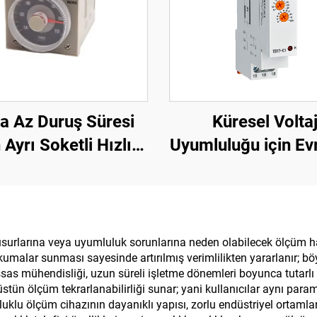
a Az Duruş Süresi
Küresel Volta
n Ayrı Soketli Hızlı
Uyumluluğu için Ev
antılı Zaman Rölesi
Güç Kaynağı Za
Rölesi 24-240V A
surlarına veya uyumluluk sorunlarına neden olabilecek ölçüm hat
ir okumalar sunması sayesinde artırılmış verimlilikten yararlanır
sas mühendisliği, uzun süreli işletme dönemleri boyunca tutarl
r üstün ölçüm tekrarlanabilirliği sunar; yani kullanıcılar aynı para
klu ölçüm cihazının dayanıklı yapısı, zorlu endüstriyel ortamla