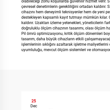
olabileceği zorlu koşullarda güvenilir hizmet verir. 
çevresel denetimlerin gerekliliğini ortadan kaldırır.
cihazını hem deneyimli teknisyenler hem de yeni per
destekleyen kapsamlı kayıt tutmayı mümkün kılar. Çe
kaldırır. Uzaktan izleme yetenekleri, yöneticilerin fa
doğruluklu ölçüm cihazının tasarımı, olası ölçüm hata
Pil ömrü optimizasyonu, kritik ölçüm dönemleri boyu
tasarım, daha büyük cihazların etkili çalışamayacağı
işlemlerinin sıklığını azaltarak işletme maliyetleri
uyumluluğu, mevcut ölçüm sistemleri ve otomasyon
25
Dec