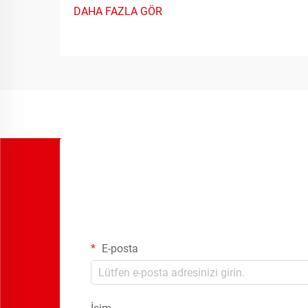
DAHA FAZLA GÖR
uygulamalarda hassas zamanlama
işlevleri sağlar. Bu gelişmiş cihazlar
geleneksel röle anahtarlama
yeteneklerini...
E-posta