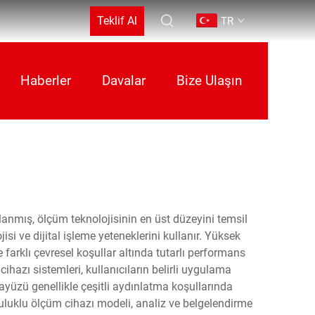
Teklif Al
TR
Haberler
Davalar
Bize Ulaşın
anmış, ölçüm teknolojisinin en üst düzeyini temsil
i ve dijital işleme yeteneklerini kullanır. Yüksek
farklı çevresel koşullar altında tutarlı performans
ihazı sistemleri, kullanıcıların belirli uygulama
ayüzü genellikle çeşitli aydınlatma koşullarında
ruluklu ölçüm cihazı modeli, analiz ve belgelendirme