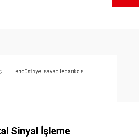
ç
endüstriyel sayaç tedarikçisi
tal Sinyal İşleme