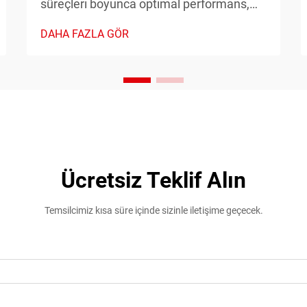
süreçleri boyunca optimal performans,
güvenlik ve verimliliği sağlamak için
DAHA FAZLA GÖR
hassas zamanlama kontrolüne ihtiyaç
duyar. Zamanlayıcı röle, bu sistemlerde
kritik bir bileşen olarak işlev görür ve
doğru zaman temelli anahtarlama
kontrolleri sağlar...
Ücretsiz Teklif Alın
Temsilcimiz kısa süre içinde sizinle iletişime geçecek.