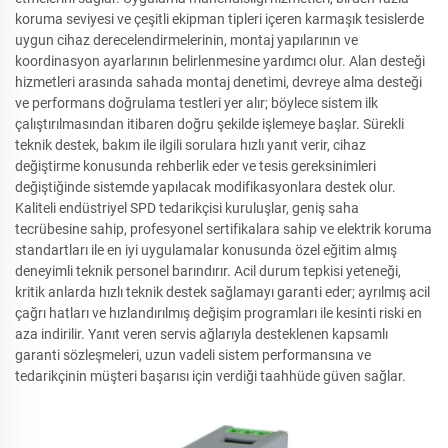
koruma seviyesi ve çeşitli ekipman tipleri içeren karmaşık tesislerde
uygun cihaz derecelendirmelerinin, montaj yapılarının ve
koordinasyon ayarlarının belirlenmesine yardımcı olur. Alan desteği
hizmetleri arasında sahada montaj denetimi, devreye alma desteği
ve performans doğrulama testleri yer alır; böylece sistem ilk
çalıştırılmasından itibaren doğru şekilde işlemeye başlar. Sürekli
teknik destek, bakım ile ilgili sorulara hızlı yanıt verir, cihaz
değiştirme konusunda rehberlik eder ve tesis gereksinimleri
değiştiğinde sistemde yapılacak modifikasyonlara destek olur.
Kaliteli endüstriyel SPD tedarikçisi kuruluşlar, geniş saha
tecrübesine sahip, profesyonel sertifikalara sahip ve elektrik koruma
standartları ile en iyi uygulamalar konusunda özel eğitim almış
deneyimli teknik personel barındırır. Acil durum tepkisi yeteneği,
kritik anlarda hızlı teknik destek sağlamayı garanti eder; ayrılmış acil
çağrı hatları ve hızlandırılmış değişim programları ile kesinti riski en
aza indirilir. Yanıt veren servis ağlarıyla desteklenen kapsamlı
garanti sözleşmeleri, uzun vadeli sistem performansına ve
tedarikçinin müşteri başarısı için verdiği taahhüde güven sağlar.