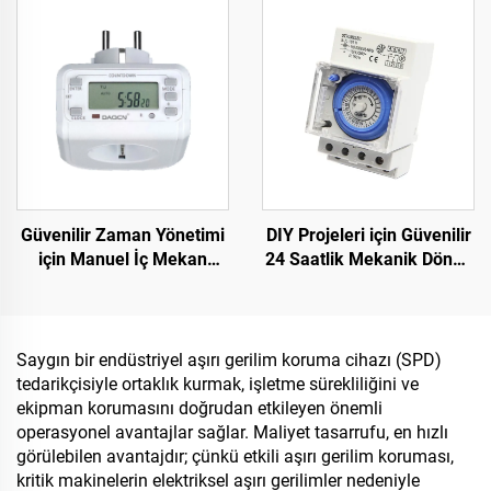
Stokta
Dijital Ekranlı Ölçüm Cihazı
Güvenilir Zaman Yönetimi
DIY Projeleri için Güvenilir
için Manuel İç Mekan
24 Saatlik Mekanik Döngü
Zamanlayıcı Anahtarı
Zamanlayıcısı SUL181H
Ekonomik Fişe Takılan
Plastik
Zamanlayıcı
Saygın bir endüstriyel aşırı gerilim koruma cihazı (SPD)
tedarikçisiyle ortaklık kurmak, işletme sürekliliğini ve
ekipman korumasını doğrudan etkileyen önemli
operasyonel avantajlar sağlar. Maliyet tasarrufu, en hızlı
görülebilen avantajdır; çünkü etkili aşırı gerilim koruması,
kritik makinelerin elektriksel aşırı gerilimler nedeniyle