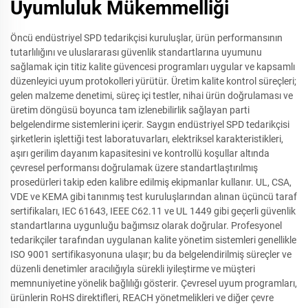
Uyumluluk Mükemmelliği
Öncü endüstriyel SPD tedarikçisi kuruluşlar, ürün performansının
tutarlılığını ve uluslararası güvenlik standartlarına uyumunu
sağlamak için titiz kalite güvencesi programları uygular ve kapsamlı
düzenleyici uyum protokolleri yürütür. Üretim kalite kontrol süreçleri;
gelen malzeme denetimi, süreç içi testler, nihai ürün doğrulaması ve
üretim döngüsü boyunca tam izlenebilirlik sağlayan parti
belgelendirme sistemlerini içerir. Saygın endüstriyel SPD tedarikçisi
şirketlerin işlettiği test laboratuvarları, elektriksel karakteristikleri,
aşırı gerilim dayanım kapasitesini ve kontrollü koşullar altında
çevresel performansı doğrulamak üzere standartlaştırılmış
prosedürleri takip eden kalibre edilmiş ekipmanlar kullanır. UL, CSA,
VDE ve KEMA gibi tanınmış test kuruluşlarından alınan üçüncü taraf
sertifikaları, IEC 61643, IEEE C62.11 ve UL 1449 gibi geçerli güvenlik
standartlarına uygunluğu bağımsız olarak doğrular. Profesyonel
tedarikçiler tarafından uygulanan kalite yönetim sistemleri genellikle
ISO 9001 sertifikasyonuna ulaşır; bu da belgelendirilmiş süreçler ve
düzenli denetimler aracılığıyla sürekli iyileştirme ve müşteri
memnuniyetine yönelik bağlılığı gösterir. Çevresel uyum programları,
ürünlerin RoHS direktifleri, REACH yönetmelikleri ve diğer çevre