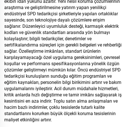
ekibin idari yükünü azaltır. Yeni nesil koruma çözümlerinin
araştırma ve geliştirilmesine yatırım yapan yenilikçi
endüstriyel SPD tedarikçisi şirketleriyle yapılan ortaklıklar
sayesinde, son teknolojiye dayalı çözümlere erişim
sağlanır. Düzenleyici uyumluluk desteği, karmaşık elektrik
kodları ve güvenlik standartları arasında yön bulmayı
kolaylaştırır; bilgili tedarikçiler, denetimler ve
sertifikalandırma süreçleri için gerekli belgeleri ve rehberliği
sağlar. Özelleştirme imkânları, standart ürünlerin
karşılayamayacağı özel uygulama gereksinimleri, çevresel
koşullar ve performans spesifikasyonlarına yönelik özgün
çözümler geliştirmeyi mümkün kılar. Öncü endüstriyel SPD
tedarikçisi kuruluşların sunduğu eğitim programları ve
eğitim kaynakları, personelin bilgi birikimini artırır ve bakım
uygulamalarını iyileştirir. Acil durum müdahale hizmetleri,
kritik anlarda hızlı değiştirme ve tamir imkânı sağlayarak iş
kesintisini en aza indirir. Toplu satın alma anlaşmaları ve
hacim bazlı indirimler, çoklu tesislerde tutarlı kalite
standartlarını korurken büyük ölçekli koruma tesislerinin
maliyet etkinliğini artırır.