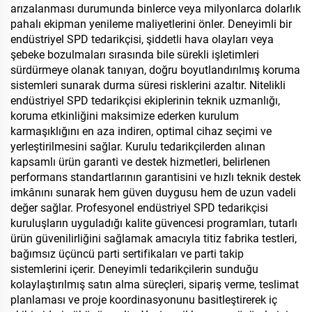
arızalanması durumunda binlerce veya milyonlarca dolarlık
pahalı ekipman yenileme maliyetlerini önler. Deneyimli bir
endüstriyel SPD tedarikçisi, şiddetli hava olayları veya
şebeke bozulmaları sırasında bile sürekli işletimleri
sürdürmeye olanak tanıyan, doğru boyutlandırılmış koruma
sistemleri sunarak durma süresi risklerini azaltır. Nitelikli
endüstriyel SPD tedarikçisi ekiplerinin teknik uzmanlığı,
koruma etkinliğini maksimize ederken kurulum
karmaşıklığını en aza indiren, optimal cihaz seçimi ve
yerleştirilmesini sağlar. Kurulu tedarikçilerden alınan
kapsamlı ürün garanti ve destek hizmetleri, belirlenen
performans standartlarının garantisini ve hızlı teknik destek
imkânını sunarak hem güven duygusu hem de uzun vadeli
değer sağlar. Profesyonel endüstriyel SPD tedarikçisi
kuruluşların uyguladığı kalite güvencesi programları, tutarlı
ürün güvenilirliğini sağlamak amacıyla titiz fabrika testleri,
bağımsız üçüncü parti sertifikaları ve parti takip
sistemlerini içerir. Deneyimli tedarikçilerin sunduğu
kolaylaştırılmış satın alma süreçleri, sipariş verme, teslimat
planlaması ve proje koordinasyonunu basitleştirerek iç