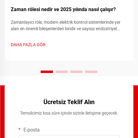
Zaman rölesi nedir ve 2025 yılında nasıl çalışır?
Zamanlayıcı röle, modern elektrik kontrol sistemlerinde yer
alan en önemli bileşenlerden biridir ve sayısız endüstriyel
uygulamalarda hassas zamanlama işlevleri sağlar. Bu
gelişmiş cihazlar geleneksel röle anahtarlama yeteneklerini...
DAHA FAZLA GÖR
Ücretsiz Teklif Alın
Temsilcimiz kısa süre içinde sizinle iletişime geçecek.
E-posta