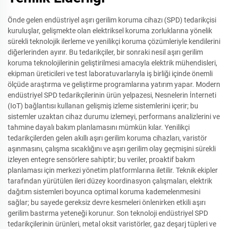
Önde gelen endüstriyel aşırı gerilim koruma cihazı (SPD) tedarikçisi
kuruluşlar, gelişmekte olan elektriksel koruma zorluklarına yönelik
sürekli teknolojik ilerleme ve yenilikçi koruma çözümleriyle kendilerini
diğerlerinden ayırır. Bu tedarikçiler, bir sonraki nesil aşırı gerilim
koruma teknolojilerinin geliştirilmesi amacıyla elektrik mühendisleri,
ekipman üreticileri ve test laboratuvarlarıyla iş birliği içinde önemli
ölçüde araştırma ve geliştirme programlarına yatırım yapar. Modern
endüstriyel SPD tedarikçilerinin ürün yelpazesi, Nesnelerin İnterneti
(IoT) bağlantısı kullanan gelişmiş izleme sistemlerini içerir; bu
sistemler uzaktan cihaz durumu izlemeyi, performans analizlerini ve
tahmine dayalı bakım planlamasını mümkün kılar. Yenilikçi
tedarikçilerden gelen akıllı aşırı gerilim koruma cihazları, varistör
aşınmasını, çalışma sıcaklığını ve aşırı gerilim olay geçmişini sürekli
izleyen entegre sensörlere sahiptir; bu veriler, proaktif bakım
planlaması için merkezi yönetim platformlarına iletilir. Teknik ekipler
tarafından yürütülen ileri düzey koordinasyon çalışmaları, elektrik
dağıtım sistemleri boyunca optimal koruma kademelenmesini
sağlar; bu sayede gereksiz devre kesmeleri önlenirken etkili aşırı
gerilim bastırma yeteneği korunur. Son teknoloji endüstriyel SPD
tedarikçilerinin ürünleri, metal oksit varistörler, gaz deşarj tüpleri ve