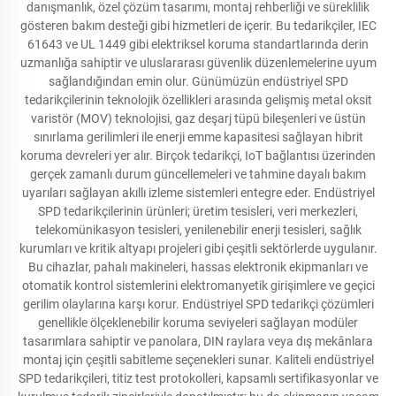
danışmanlık, özel çözüm tasarımı, montaj rehberliği ve süreklilik
gösteren bakım desteği gibi hizmetleri de içerir. Bu tedarikçiler, IEC
61643 ve UL 1449 gibi elektriksel koruma standartlarında derin
uzmanlığa sahiptir ve uluslararası güvenlik düzenlemelerine uyum
sağlandığından emin olur. Günümüzün endüstriyel SPD
tedarikçilerinin teknolojik özellikleri arasında gelişmiş metal oksit
varistör (MOV) teknolojisi, gaz deşarj tüpü bileşenleri ve üstün
sınırlama gerilimleri ile enerji emme kapasitesi sağlayan hibrit
koruma devreleri yer alır. Birçok tedarikçi, IoT bağlantısı üzerinden
gerçek zamanlı durum güncellemeleri ve tahmine dayalı bakım
uyarıları sağlayan akıllı izleme sistemleri entegre eder. Endüstriyel
SPD tedarikçilerinin ürünleri; üretim tesisleri, veri merkezleri,
telekomünikasyon tesisleri, yenilenebilir enerji tesisleri, sağlık
kurumları ve kritik altyapı projeleri gibi çeşitli sektörlerde uygulanır.
Bu cihazlar, pahalı makineleri, hassas elektronik ekipmanları ve
otomatik kontrol sistemlerini elektromanyetik girişimlere ve geçici
gerilim olaylarına karşı korur. Endüstriyel SPD tedarikçi çözümleri
genellikle ölçeklenebilir koruma seviyeleri sağlayan modüler
tasarımlara sahiptir ve panolara, DIN raylara veya dış mekânlara
montaj için çeşitli sabitleme seçenekleri sunar. Kaliteli endüstriyel
SPD tedarikçileri, titiz test protokolleri, kapsamlı sertifikasyonlar ve