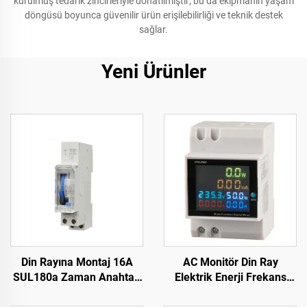
kurulmuş tedarik zincirleriyle donatılmıştır; bu da ekipmanın yaşam
döngüsü boyunca güvenilir ürün erişilebilirliği ve teknik destek
sağlar.
Yeni Ürünler
Din Rayına Montaj 16A
AC Monitör Din Ray
SUL180a Zaman Anahtarı
Elektrik Enerji Frekans
24 Saat Günlük Program
Ölçer Çok Fonksiyonlu