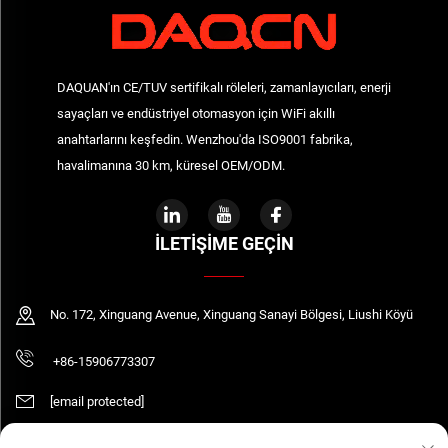
DAQUAN'ın CE/TUV sertifikalı röleleri, zamanlayıcıları, enerji
sayaçları ve endüstriyel otomasyon için WiFi akıllı
anahtarlarını keşfedin. Wenzhou'da ISO9001 fabrika,
havalimanına 30 km, küresel OEM/ODM.
İLETIŞIME GEÇIN
No. 172, Xinguang Avenue, Xinguang Sanayi Bölgesi, Liushi Köyü
+86-15906773307
[email protected]