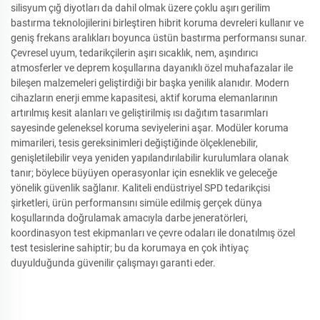
silisyum çığ diyotları da dahil olmak üzere çoklu aşırı gerilim
bastırma teknolojilerini birleştiren hibrit koruma devreleri kullanır ve
geniş frekans aralıkları boyunca üstün bastırma performansı sunar.
Çevresel uyum, tedarikçilerin aşırı sıcaklık, nem, aşındırıcı
atmosferler ve deprem koşullarına dayanıklı özel muhafazalar ile
bileşen malzemeleri geliştirdiği bir başka yenilik alanıdır. Modern
cihazların enerji emme kapasitesi, aktif koruma elemanlarının
artırılmış kesit alanları ve geliştirilmiş ısı dağıtım tasarımları
sayesinde geleneksel koruma seviyelerini aşar. Modüler koruma
mimarileri, tesis gereksinimleri değiştiğinde ölçeklenebilir,
genişletilebilir veya yeniden yapılandırılabilir kurulumlara olanak
tanır; böylece büyüyen operasyonlar için esneklik ve geleceğe
yönelik güvenlik sağlanır. Kaliteli endüstriyel SPD tedarikçisi
şirketleri, ürün performansını simüle edilmiş gerçek dünya
koşullarında doğrulamak amacıyla darbe jeneratörleri,
koordinasyon test ekipmanları ve çevre odaları ile donatılmış özel
test tesislerine sahiptir; bu da korumaya en çok ihtiyaç
duyulduğunda güvenilir çalışmayı garanti eder.