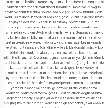
karışımları, mikrofiber kompozisyonlar ve klor dirençli kumaşlar gibi
yüksek performanslı malzemeler kullanır; bu malzemeler, yoğun
havuz ve deniz kullanımı sonrasında bile şekil ve renk bütünlüklerini
korur. Bu teknolojik özellikler arasında, çeşitli vücut şekillerine uyum
sağlayan dört yönlü esneklik, su tutmayı önleyen hızlı kuruma
özelliği ve hem kumaşı hem de kullanıcının cildini zararlı güneş
ışınlarından koruyan UV-dirençli işlemler yer alır. Günümüzün mikro
bikinileri, dayanıklılığı minimal tasarıma rağmen artıran yenilikçi
üretim teknikleri — örneğin dikişsiz kalıp alma, lazer kesim kenarlar
ve stres noktalarında güçlendirme — ile sıklıkla donatılmıştır. Mikro
bikinilerin uygulama alanları, geleneksel plaj ve havuz kenarı
etkinliklerini aşarak özel bronzlaşma seanslarını, yetişkinlere yönelik
tatil tesislerini, mahrem toplanmaları ve özel fotoğraf çekimlerini de
kapsar. Yüksek kaliteli mikro bikinilerde genellikle Swarovski
kristalleri, metal aksesuarlar, premium elastik bantlar ve özel olarak
uyarlanmış bardaklar gibi lüks unsurlar bulunur; bu unsurlar hem
estetik çekiciliği hem de fonksiyonel performansı artırır. Üretim
yöntemi, hassas mühendisliğe dayanır; üreticiler, kapsama
oranlarını optimize etmek ve çeşitli vücut tiplerinde doğru oturma
sağlamak amacıyla bilgisayar destekli tasarım sistemleri kullanır.
Gelişmiş mikro bikinilerde çıkarılabilir dolgu seçenekleri, ayarlanabilir