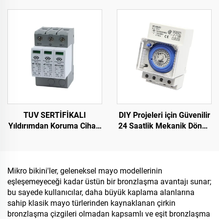
Montajı
Koruyucusu Faz Gerilim
Rölesi
TUV SERTİFİKALI
DIY Projeleri için Güvenilir
Yıldırımdan Koruma Cihazı
24 Saatlik Mekanik Döngü
DC1000V Yıldırımdan
Zamanlayıcısı SUL181H
Koruma Cihazı Akıllı Aşırı
Plastik
Gerilim Korumalı Cihaz
SPD
Mikro bikini'ler, geleneksel mayo modellerinin
eşleşemeyeceği kadar üstün bir bronzlaşma avantajı sunar;
bu sayede kullanıcılar, daha büyük kaplama alanlarına
sahip klasik mayo türlerinden kaynaklanan çirkin
bronzlaşma çizgileri olmadan kapsamlı ve eşit bronzlaşma