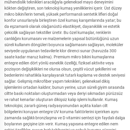
mühendislik teknikleri aracılığıyla geleneksel mayo deneyimini
kökten değiştiren, son teknoloji kumaş yeniliklerini içerir. Üst düzey
mikro bikini'lerin temeli, yüksek performanslı sentetik lifleri doğal
konfor unsurlarıyla birleştiren özel kumaş karışımlarında yatar; bu
da eşzamanlı olarak olağanüstü elastikiyet, dayanıklılık ve estetik
çekicilik sağlayan tekstiller üretir. Bu özel kumaşlar, renklerin
canlılığını korumasını ve malzemelerin yapısal bütünlüğünü uzun
süreli kullanım döngüleri boyunca sağlamasını sağlayan, moleküler
seviyede uygulanan tedavilerle klor direnci sunar (havuzda 300
saate kadar maruz kalma). Premium mikro bikini kumaşlarına
entegre edilen dört yönlü esneklik özelliği, fiziksel aktivite veya
pozisyon değişiklikleri ne olursa olsun, çeşitli vücut şekillerini ve
bedenlerini rahatlıkla karşılayarak tutarlı kaplama ve destek seviyesi
sağlar. Gelişmiş mikrofiber yapım teknikleri, geleneksel dikiş
işlemlerini ortadan kaldırır; bunun yerine, uzun süreli giyim sırasında
ciltte baskı noktaları oluşturmadan veya deriyi sıkmadan pürüzsüz
ve rahat kenarlar oluşturan dikişsiz kalıp işlemi kullanılır. Kumaş
teknolojisi, zararlı güneş radyasyonundan açıkta kalan cilt
bölgelerini koruyan entegre UV koruma faktörlerini içerirken aynı
zamanda sağlıklı bronzlaşma ve D vitamini sentezi için faydalı dalga
boylarının geçişine izin verir. Kumaş yapısına entegre edilen nem