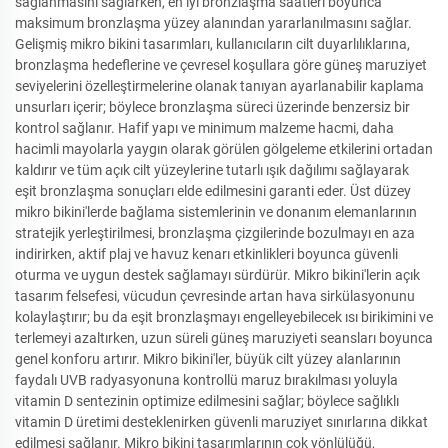
sağlanmasını sağlarken, en iyi bronzlaşma saatleri boyunca
maksimum bronzlaşma yüzey alanından yararlanılmasını sağlar.
Gelişmiş mikro bikini tasarımları, kullanıcıların cilt duyarlılıklarına,
bronzlaşma hedeflerine ve çevresel koşullara göre güneş maruziyet
seviyelerini özelleştirmelerine olanak tanıyan ayarlanabilir kaplama
unsurları içerir; böylece bronzlaşma süreci üzerinde benzersiz bir
kontrol sağlanır. Hafif yapı ve minimum malzeme hacmi, daha
hacimli mayolarla yaygın olarak görülen gölgeleme etkilerini ortadan
kaldırır ve tüm açık cilt yüzeylerine tutarlı ışık dağılımı sağlayarak
eşit bronzlaşma sonuçları elde edilmesini garanti eder. Üst düzey
mikro bikini'lerde bağlama sistemlerinin ve donanım elemanlarının
stratejik yerleştirilmesi, bronzlaşma çizgilerinde bozulmayı en aza
indirirken, aktif plaj ve havuz kenarı etkinlikleri boyunca güvenli
oturma ve uygun destek sağlamayı sürdürür. Mikro bikini'lerin açık
tasarım felsefesi, vücudun çevresinde artan hava sirkülasyonunu
kolaylaştırır; bu da eşit bronzlaşmayı engelleyebilecek ısı birikimini ve
terlemeyi azaltırken, uzun süreli güneş maruziyeti seansları boyunca
genel konforu artırır. Mikro bikini'ler, büyük cilt yüzey alanlarının
faydalı UVB radyasyonuna kontrollü maruz bırakılması yoluyla
vitamin D sentezinin optimize edilmesini sağlar; böylece sağlıklı
vitamin D üretimi desteklenirken güvenli maruziyet sınırlarına dikkat
edilmesi sağlanır. Mikro bikini tasarımlarının çok yönlülüğü,