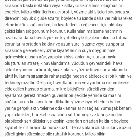
sırasında baskı noktaları veya kısıtlayıcı sıkma hissi oluşmasını
engeller. Mikro bikini'lerin akıcı profili, yüzme aktiviteleri sırasında su
direncini büyük ölçüde azaltır; böylece su içinde daha verimli hareket
etme imkânı sağlanırken, bu kıyafetleri su eğlencesi için oldukça
çekici kılan şık görünüm korunur. Kullanılan malzeme hacminin
azalması, daha büyük yüzme kıyafetleriyle ilişkilendirilen su tutma
sorunlarını ortadan kaldırır ve uzun süreli yüzme veya su sporları
sırasında geleneksel yüzme kıyafetlerinin suya doygun hâle
gelmesiyle oluşan ağır, yapışkan hissi önler. Açık tasarımıyla
oluşturulan stratejik havalandırma, vücudun çevresindeki hava
sirkülasyonunu artırarak, sıcak plaj ve yüzme havuz ortamlarında
aktif kullanım sırasında rahatsızlığa neden olabilecek ısı birikimini ve
terlemeyi azaltır. Gelişmiş boyutlandırma ve ayarlama sistemleriyle
elde edilen hassas oturma, mikro bikini'lerin sürekli yeniden
ayarlama gerektirmeden güvenilir bir şekilde yerinde kalmasını
sağlar; bu da kullanıcıların dikkatini yüzme kıyafetlerinin bakımı
yerine gerçek aktivitelerine odaklanmalarını sağlar. Yumuşak kenarlı
yapı teknikleri, hareket esnasında sürtünmeye ve tahrişe neden
olabilecek sert dikişleri ve keskin kenarları ortadan kaldırır; böylece
kıyafet ile cilt arasında pürüzsüz bir temas alanı oluşturulur ve uzun
süreli giyim süresince bile rahatlık korunur. Mikro bikini