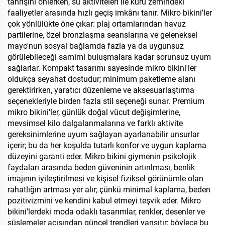
tahrişini önlerken, su aktiviteleri ile kuru zemindeki
faaliyetler arasında hızlı geçiş imkânı tanır. Mikro bikini'ler
çok yönlülükte öne çıkar: plaj ortamlarından havuz
partilerine, özel bronzlaşma seanslarına ve geleneksel
mayo'nun sosyal bağlamda fazla ya da uygunsuz
görülebileceği samimi buluşmalara kadar sorunsuz uyum
sağlarlar. Kompakt tasarımı sayesinde mikro bikini'ler
oldukça seyahat dostudur; minimum paketleme alanı
gerektirirken, yaratıcı düzenleme ve aksesuarlaştırma
seçenekleriyle birden fazla stil seçeneği sunar. Premium
mikro bikini'ler, günlük doğal vücut değişimlerine,
mevsimsel kilo dalgalanmalarına ve farklı aktivite
gereksinimlerine uyum sağlayan ayarlanabilir unsurlar
içerir; bu da her koşulda tutarlı konfor ve uygun kaplama
düzeyini garanti eder. Mikro bikini giymenin psikolojik
faydaları arasında beden güveninin artırılması, benlik
imajının iyileştirilmesi ve kişisel fiziksel görünümle olan
rahatlığın artması yer alır; çünkü minimal kaplama, beden
pozitivizmini ve kendini kabul etmeyi teşvik eder. Mikro
bikini'lerdeki moda odaklı tasarımlar, renkler, desenler ve
süslemeler açısından güncel trendleri yansıtır; böylece bu