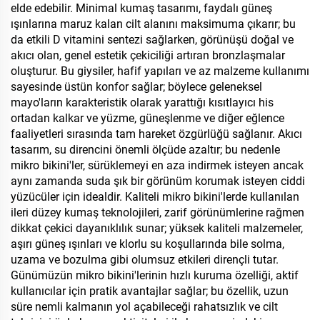
elde edebilir. Minimal kumaş tasarımı, faydalı güneş
ışınlarına maruz kalan cilt alanını maksimuma çıkarır; bu
da etkili D vitamini sentezi sağlarken, görünüşü doğal ve
akıcı olan, genel estetik çekiciliği artıran bronzlaşmalar
oluşturur. Bu giysiler, hafif yapıları ve az malzeme kullanımı
sayesinde üstün konfor sağlar; böylece geleneksel
mayo'ların karakteristik olarak yarattığı kısıtlayıcı his
ortadan kalkar ve yüzme, güneşlenme ve diğer eğlence
faaliyetleri sırasında tam hareket özgürlüğü sağlanır. Akıcı
tasarım, su direncini önemli ölçüde azaltır; bu nedenle
mikro bikini'ler, sürüklemeyi en aza indirmek isteyen ancak
aynı zamanda suda şık bir görünüm korumak isteyen ciddi
yüzücüler için idealdir. Kaliteli mikro bikini'lerde kullanılan
ileri düzey kumaş teknolojileri, zarif görünümlerine rağmen
dikkat çekici dayanıklılık sunar; yüksek kaliteli malzemeler,
aşırı güneş ışınları ve klorlu su koşullarında bile solma,
uzama ve bozulma gibi olumsuz etkileri dirençli tutar.
Günümüzün mikro bikini'lerinin hızlı kuruma özelliği, aktif
kullanıcılar için pratik avantajlar sağlar; bu özellik, uzun
süre nemli kalmanın yol açabileceği rahatsızlık ve cilt