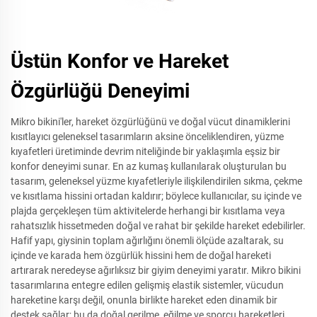
Üstün Konfor ve Hareket
Özgürlüğü Deneyimi
Mikro bikini'ler, hareket özgürlüğünü ve doğal vücut dinamiklerini
kısıtlayıcı geleneksel tasarımların aksine önceliklendiren, yüzme
kıyafetleri üretiminde devrim niteliğinde bir yaklaşımla eşsiz bir
konfor deneyimi sunar. En az kumaş kullanılarak oluşturulan bu
tasarım, geleneksel yüzme kıyafetleriyle ilişkilendirilen sıkma, çekme
ve kısıtlama hissini ortadan kaldırır; böylece kullanıcılar, su içinde ve
plajda gerçekleşen tüm aktivitelerde herhangi bir kısıtlama veya
rahatsızlık hissetmeden doğal ve rahat bir şekilde hareket edebilirler.
Hafif yapı, giysinin toplam ağırlığını önemli ölçüde azaltarak, su
içinde ve karada hem özgürlük hissini hem de doğal hareketi
artırarak neredeyse ağırlıksız bir giyim deneyimi yaratır. Mikro bikini
tasarımlarına entegre edilen gelişmiş elastik sistemler, vücudun
hareketine karşı değil, onunla birlikte hareket eden dinamik bir
destek sağlar; bu da doğal gerilme, eğilme ve sporcu hareketleri