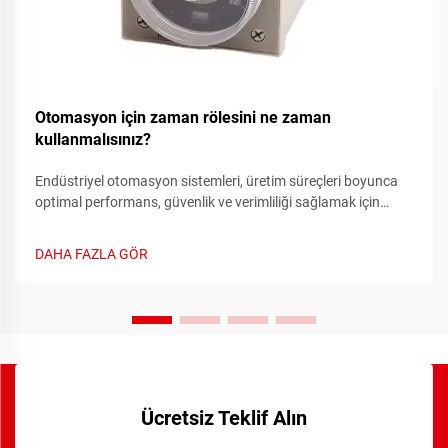
Otomasyon için zaman rölesini ne zaman
kullanmalısınız?
Endüstriyel otomasyon sistemleri, üretim süreçleri boyunca
optimal performans, güvenlik ve verimliliği sağlamak için
hassas zamanlama kontrolüne ihtiyaç duyar. Zamanlayıcı
röle, bu sistemlerde kritik bir bileşen olarak işlev görür ve
DAHA FAZLA GÖR
doğru zaman temelli anahtarlama kontrolleri sağlar...
Ücretsiz Teklif Alın