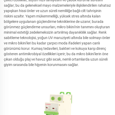
çekici özellikler, suyun hızlı tahliyesini ve çabuk kuruma süresini
sağlar; bu da geleneksel mayo malzemeleriyle ilişkilendirilen rahatsız
yapışkan hissi önler ve uzun süreli nemliliğe bağlı cilt tahrişinin
riskini azaltır. Yapım mükemmelliği, yüksek stres altında kalan
bölgelere uygulanan güçlendirme tekniklerine de uzanır; burada
görünmez güçlendirme unsurları, mikro bikini'nin tanımını oluşturan
minimal estetiği zedelemeksizin artırılmış dayanıklılık sağlar. Renk
sabitleme teknolojisi, yoğun UV maruziyeti altında bile solmayı önler
ve mikro bikini'leri bu kadar çarpıcı moda ifadeleri yapan canlı
görünümü korur. Kumaş tedavileri, bakteri ve kokuya karşı direnç
gösteren antimikrobiyal özellikleri içerir; bu da mikro bikini'lerin öne
çıkan olduğu plaj ve havuz gibi sıcak, nemli ortamlarda uzun süreli
giyim sırasında bile hijyenin korunmasını sağlar.