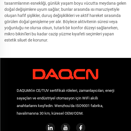
tasarımlarının esnekliği, günlük yaşam boyu vücutta meydana gelen
doğal değişimlere uyum sağlar; bunlar arasında ısı maruziyetiyle
oluşan hafif şişlikler, duruş değişiklikleri ve aktif hareket sırasında
görülen doğal genişleme yer alır. Böylece aktivitenin süresi veya
yoğunluğu ne olursa olsun, tutarlı bir konfor düzeyi sağlanırken,
mikro bikini'leri bu kadar cazip yüzme kıyafeti seçimleri yapan
estetik siluet de korunur.
DAQUAN'ın CE/TUV sertifikalı röleleri, zamanlayıcıları, enerji
sayaçları ve endüstriyel otomasyon için WiFi akıllı
anahtarlarını keşfedin. Wenzhou'da ISO9001 fabrika,
havalimanına 30 km, küresel OEM/ODM.