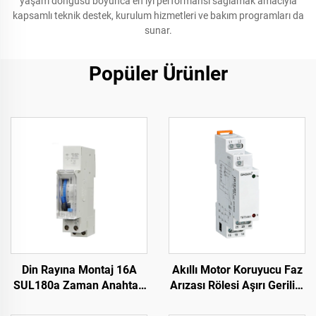
yaşam döngüsü boyunca en iyi performansı sağlamak amacıyla
kapsamlı teknik destek, kurulum hizmetleri ve bakım programları da
sunar.
Popüler Ürünler
Din Rayına Montaj 16A
Akıllı Motor Koruyucu Faz
SUL180a Zaman Anahtarı
Arızası Rölesi Aşırı Gerilim
24 Saat Günlük Program
ve Düşük Gerilim