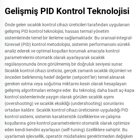
Gelişmiş PID Kontrol Teknolojisi
Önde gelen sıcaklık kontrol cihazı üreticileri tarafından uygulanan
gelişmiş PID kontrol teknolojisi, hassas termal yönetim
sistemlerinde temel bir ilerleme sağlamaktadır. Bu oransal-integral-
türevsel (PID) kontrol metodolojisi, sistemin performansını sürekli
analiz ederek ve optimal koşulları korumak amacıyla kontrol
parametrelerini otomatik olarak ayarlayarak sıcaklık
regülasyonunda önce görülmemiş bir doğruluk seviyesi sunar.
Sıcaklık kontrol cihazı üreticisi, gerçek zamanlı sıcaklık ölçümleri ve
önceden belirlenmiş hedef değerler (setpoint’ler) temel alınarak
gereken ısıtma veya soğutma miktarını kesin olarak hesaplayan
gelişmiş algoritmaları entegre eder. Bu teknoloji, daha basit aç-kapa
kontrol sistemlerinde yaygın olarak görülen sıcaklık aşımı
(overshooting) ve sıcaklık eksikliği (undershooting) sorunlarını
ortadan kaldırır. Sıcaklık kontrol cihazı üreticisinin uyguladığı PID
kontrol sistemi, sistemin karakteristik özelliklerine ve çalışma
koşullarına göre kontrol parametrelerini otomatik olarak optimize
eden kendi kendini ayarlayan (self-tuning) özelliklere sahiptir. Bu
uyarlamalı işlevsellik, operatör müdahalesi gerektirmeden değişken