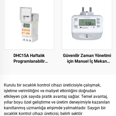
Stokta
Koruyucusu Faz Gerilim
Rölesi
DHC15A Haftalık
Güvenilir Zaman Yönetimi
Programlanabilir
için Manuel İç Mekan
Elektronik Dijital
Zamanlayıcı Anahtarı
Zamanlayıcı
Ekonomik Fişe Takılan
Zamanlayıcı
Kurulu bir sıcaklık kontrol cihazı üreticisiyle çalışmak,
işletme verimliliğini ve maliyet etkinliğini doğrudan
etkileyen çok sayıda pratik avantaj sağlar. Temel avantaj,
yıllar boyu özel geliştirme ve üretim deneyimiyle kazanılan
kanıtlanmış uzmanlığa erişimde yatmaktadır. Saygın bir
sıcaklık kontrol cihazı üreticisi, belirli sektör