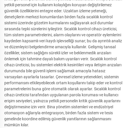
yetkili personel için kullanım kolaylığını koruyan değiştirilemez
güvenlik özelliklerini entegre eder. Uzaktan izleme yeteneği,
denetçilerin merkezi konumlardan birden fazla sıcaklık kontrol
sistemi üzerinde gözetim kurmalarını sağlayarak acil durumlar
sırasında tepki sürelerini iyileştirir. Sıcaklık kontrol cihazı üreticisi,
tüm sistem parametrelerini, alarm olaylarını ve operatör eylemlerini
kaydeden kapsamlı veri kaydı işlevselliği sunar; bu da ayrıntılı analiz
ve düzenleyici belgelendirme amacıyla kullanılır. Gelişmiş tanısal
özellikler, sistem sağlığını sürekli izler ve beklenmedik arızaları
önlemek için tahmine dayalı bakım uyarıları verir. Sıcaklık kontrol
cihazı üreticisi, bu sistemleri elektrik kesintileri veya iletişim arızaları
durumunda bile güvenli işlemi sağlamak amacıyla hatasız
varsayılan ayarlarla tasarlar. Çevresel izleme yetenekleri, sistemin
performansını etkileyebilecek ortam koşullarını takip eder ve kontrol
parametrelerini buna göre otomatik olarak ayarlar. Sıcaklık kontrol
cihazı üreticisi tarafından uygulanan parola koruması ve kullanıcı
erişim seviyeleri, yalnızca yetkili personelin kritik güvenlik ayarlarını
değiştirmesine izin verir. Bina yönetim sistemleri ve endüstriyel
otomasyon ağlarıyla entegrasyon, birden fazla sistem ve tesis
genelinde koordine edilmiş güvenlik yanıtlarının sağlanmasını
mümkün kılar.