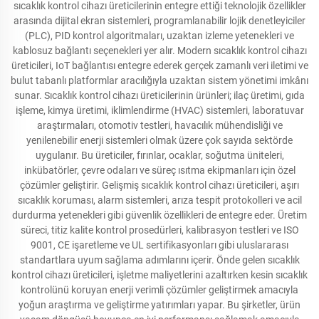
sıcaklık kontrol cihazı üreticilerinin entegre ettiği teknolojik özellikler
arasında dijital ekran sistemleri, programlanabilir lojik denetleyiciler
(PLC), PID kontrol algoritmaları, uzaktan izleme yetenekleri ve
kablosuz bağlantı seçenekleri yer alır. Modern sıcaklık kontrol cihazı
üreticileri, IoT bağlantısı entegre ederek gerçek zamanlı veri iletimi ve
bulut tabanlı platformlar aracılığıyla uzaktan sistem yönetimi imkânı
sunar. Sıcaklık kontrol cihazı üreticilerinin ürünleri; ilaç üretimi, gıda
işleme, kimya üretimi, iklimlendirme (HVAC) sistemleri, laboratuvar
araştırmaları, otomotiv testleri, havacılık mühendisliği ve
yenilenebilir enerji sistemleri olmak üzere çok sayıda sektörde
uygulanır. Bu üreticiler, fırınlar, ocaklar, soğutma üniteleri,
inkübatörler, çevre odaları ve süreç ısıtma ekipmanları için özel
çözümler geliştirir. Gelişmiş sıcaklık kontrol cihazı üreticileri, aşırı
sıcaklık koruması, alarm sistemleri, arıza tespit protokolleri ve acil
durdurma yetenekleri gibi güvenlik özellikleri de entegre eder. Üretim
süreci, titiz kalite kontrol prosedürleri, kalibrasyon testleri ve ISO
9001, CE işaretleme ve UL sertifikasyonları gibi uluslararası
standartlara uyum sağlama adımlarını içerir. Önde gelen sıcaklık
kontrol cihazı üreticileri, işletme maliyetlerini azaltırken kesin sıcaklık
kontrolünü koruyan enerji verimli çözümler geliştirmek amacıyla
yoğun araştırma ve geliştirme yatırımları yapar. Bu şirketler, ürün