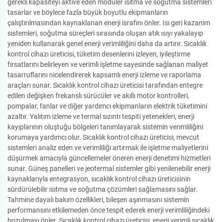
gerekli kapasiteyi aktive eden modüler ısıtma ve soğutma sistemleri
tasarlar ve böylece fazla büyük boyutlu ekipmanların
çalıştırılmasından kaynaklanan enerji israfını önler. Isı geri kazanım
sistemleri, soğutma süreçleri sırasında oluşan atık ısıyı yakalayıp
yeniden kullanarak genel enerji verimliliğini daha da artırır. Sıcaklık
kontrol cihazı üreticisi, tüketim desenlerini izleyen, iyileştirme
fırsatlarını belirleyen ve verimli işletme sayesinde sağlanan maliyet
tasarruflarını nicelendirerek kapsamlı enerji izleme ve raporlama
araçları sunar. Sıcaklık kontrol cihazı üreticisi tarafından entegre
edilen değişken frekanslı sürücüler ve akıllı motor kontrolleri,
pompalar, fanlar ve diğer yardımcı ekipmanların elektrik tüketimini
azaltır. Yalıtım izleme ve termal sızıntı tespiti yetenekleri, enerji
kayıplarının oluştuğu bölgeleri tanımlayarak sistemin verimliliğini
korumaya yardımcı olur. Sıcaklık kontrol cihazı üreticisi, mevcut
sistemleri analiz eden ve verimliliği artırmak ile işletme maliyetlerini
düşürmek amacıyla güncellemeler öneren enerji denetimi hizmetleri
sunar. Güneş panelleri ve jeotermal sistemler gibi yenilenebilir enerji
kaynaklarıyla entegrasyon, sıcaklık kontrol cihazı üreticisinin
sürdürülebilir ısıtma ve soğutma çözümleri sağlamasını sağlar.
Tahmine dayalı bakım özellikleri, bileşen aşınmasını sistemin
performansını etkilemeden önce tespit ederek enerji verimliliğindeki
bozulmayı önler. Sıcaklık kontrol cihazı üreticisi, enerji verimli sıcaklık