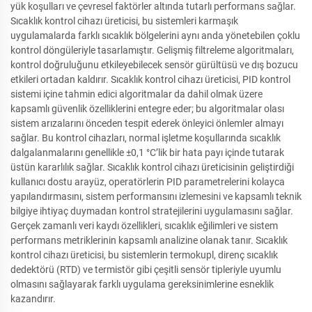
yük koşulları ve çevresel faktörler altında tutarlı performans sağlar.
Sıcaklık kontrol cihazı üreticisi, bu sistemleri karmaşık
uygulamalarda farklı sıcaklık bölgelerini aynı anda yönetebilen çoklu
kontrol döngüleriyle tasarlamıştır. Gelişmiş filtreleme algoritmaları,
kontrol doğruluğunu etkileyebilecek sensör gürültüsü ve dış bozucu
etkileri ortadan kaldırır. Sıcaklık kontrol cihazı üreticisi, PID kontrol
sistemi içine tahmin edici algoritmalar da dahil olmak üzere
kapsamlı güvenlik özelliklerini entegre eder; bu algoritmalar olası
sistem arızalarını önceden tespit ederek önleyici önlemler almayı
sağlar. Bu kontrol cihazları, normal işletme koşullarında sıcaklık
dalgalanmalarını genellikle ±0,1 °C’lik bir hata payı içinde tutarak
üstün kararlılık sağlar. Sıcaklık kontrol cihazı üreticisinin geliştirdiği
kullanıcı dostu arayüz, operatörlerin PID parametrelerini kolayca
yapılandırmasını, sistem performansını izlemesini ve kapsamlı teknik
bilgiye ihtiyaç duymadan kontrol stratejilerini uygulamasını sağlar.
Gerçek zamanlı veri kaydı özellikleri, sıcaklık eğilimleri ve sistem
performans metriklerinin kapsamlı analizine olanak tanır. Sıcaklık
kontrol cihazı üreticisi, bu sistemlerin termokupl, direnç sıcaklık
dedektörü (RTD) ve termistör gibi çeşitli sensör tipleriyle uyumlu
olmasını sağlayarak farklı uygulama gereksinimlerine esneklik
kazandırır.