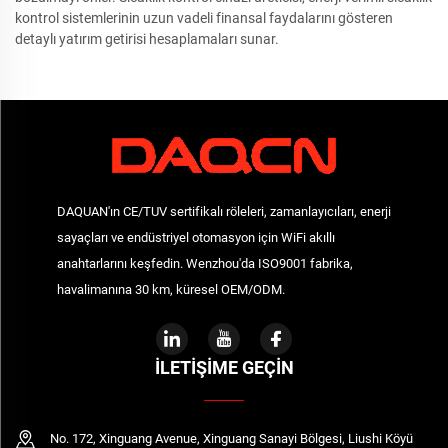
kontrol sistemlerinin uzun vadeli finansal faydalarını gösteren
detaylı yatırım getirisi hesaplamaları sunar.
DAQUAN'ın CE/TUV sertifikalı röleleri, zamanlayıcıları, enerji
sayaçları ve endüstriyel otomasyon için WiFi akıllı
anahtarlarını keşfedin. Wenzhou'da ISO9001 fabrika,
havalimanına 30 km, küresel OEM/ODM.
İLETIŞIME GEÇIN
No. 172, Xinguang Avenue, Xinguang Sanayi Bölgesi, Liushi Köyü