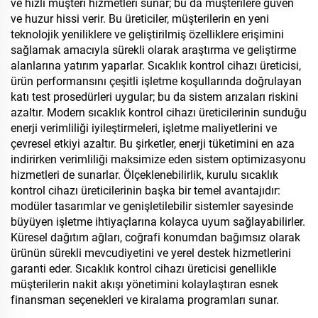
ve hızlı müşteri hizmetleri sunar; bu da müşterilere güven
ve huzur hissi verir. Bu üreticiler, müşterilerin en yeni
teknolojik yeniliklere ve geliştirilmiş özelliklere erişimini
sağlamak amacıyla sürekli olarak araştırma ve geliştirme
alanlarına yatırım yaparlar. Sıcaklık kontrol cihazı üreticisi,
ürün performansını çeşitli işletme koşullarında doğrulayan
katı test prosedürleri uygular; bu da sistem arızaları riskini
azaltır. Modern sıcaklık kontrol cihazı üreticilerinin sunduğu
enerji verimliliği iyileştirmeleri, işletme maliyetlerini ve
çevresel etkiyi azaltır. Bu şirketler, enerji tüketimini en aza
indirirken verimliliği maksimize eden sistem optimizasyonu
hizmetleri de sunarlar. Ölçeklenebilirlik, kurulu sıcaklık
kontrol cihazı üreticilerinin başka bir temel avantajıdır:
modüler tasarımlar ve genişletilebilir sistemler sayesinde
büyüyen işletme ihtiyaçlarına kolayca uyum sağlayabilirler.
Küresel dağıtım ağları, coğrafi konumdan bağımsız olarak
ürünün sürekli mevcudiyetini ve yerel destek hizmetlerini
garanti eder. Sıcaklık kontrol cihazı üreticisi genellikle
müşterilerin nakit akışı yönetimini kolaylaştıran esnek
finansman seçenekleri ve kiralama programları sunar.