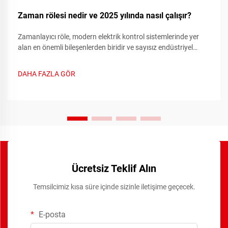
Zaman rölesi nedir ve 2025 yılında nasıl çalışır?
Zamanlayıcı röle, modern elektrik kontrol sistemlerinde yer
alan en önemli bileşenlerden biridir ve sayısız endüstriyel
uygulamalarda hassas zamanlama işlevleri sağlar. Bu
gelişmiş cihazlar geleneksel röle anahtarlama yeteneklerini...
DAHA FAZLA GÖR
Ücretsiz Teklif Alın
Temsilcimiz kısa süre içinde sizinle iletişime geçecek.
E-posta