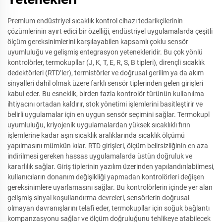
Premium endüstriyel sıcaklık kontrol cihazı tedarikçilerinin
çözümlerinin ayırt edici bir özelliği, endüstriyel uygulamalarda çeşitli
ölçüm gereksinimlerini karşılayabilen kapsamlı çoklu sensör
uyumluluğu ve gelişmiş entegrasyon yetenekleridir. Bu çok yönlü
kontrolörler, termokupllar (J, K, T, E, R, S, B tipleri), dirençli sıcaklık
dedektörleri (RTD’ler), termistörler ve doğrusal gerilim ya da akım
sinyalleri dahil olmak üzere farklı sensör tiplerinden gelen girişleri
kabul eder. Bu esneklik, birden fazla kontrolör türünün kullanılma
ihtiyacını ortadan kaldırır, stok yönetimi işlemlerini basitleştirir ve
belirli uygulamalar için en uygun sensör seçimini sağlar. Termokupl
uyumluluğu, kriyojenik uygulamalardan yüksek sıcaklıklı fırın
işlemlerine kadar aşırı sıcaklık aralıklarında sıcaklık ölçümü
yapılmasını mümkün kılar. RTD girişleri, ölçüm belirsizliğinin en aza
indirilmesi gereken hassas uygulamalarda üstün doğruluk ve
kararlılık sağlar. Giriş tiplerinin yazılım üzerinden yapılandırılabilmesi,
kullanıcıların donanım değişikliği yapmadan kontrolörleri değişen
gereksinimlere uyarlamasını sağlar. Bu kontrolörlerin içinde yer alan
gelişmiş sinyal koşullandırma devreleri, sensörlerin doğrusal
olmayan davranışlarını telafi eder, termokupllar için soğuk bağlantı
kompanzasyonu sağlar ve ölçüm doğruluğunu tehlikeye atabilecek