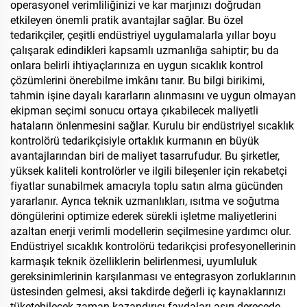
operasyonel verimliliğinizi ve kar marjınızı doğrudan
etkileyen önemli pratik avantajlar sağlar. Bu özel
tedarikçiler, çeşitli endüstriyel uygulamalarla yıllar boyu
çalışarak edindikleri kapsamlı uzmanlığa sahiptir; bu da
onlara belirli ihtiyaçlarınıza en uygun sıcaklık kontrol
çözümlerini önerebilme imkânı tanır. Bu bilgi birikimi,
tahmin işine dayalı kararların alınmasını ve uygun olmayan
ekipman seçimi sonucu ortaya çıkabilecek maliyetli
hataların önlenmesini sağlar. Kurulu bir endüstriyel sıcaklık
kontrolörü tedarikçisiyle ortaklık kurmanın en büyük
avantajlarından biri de maliyet tasarrufudur. Bu şirketler,
yüksek kaliteli kontrolörler ve ilgili bileşenler için rekabetçi
fiyatlar sunabilmek amacıyla toplu satın alma gücünden
yararlanır. Ayrıca teknik uzmanlıkları, ısıtma ve soğutma
döngülerini optimize ederek sürekli işletme maliyetlerini
azaltan enerji verimli modellerin seçilmesine yardımcı olur.
Endüstriyel sıcaklık kontrolörü tedarikçisi profesyonellerinin
karmaşık teknik özelliklerin belirlenmesi, uyumluluk
gereksinimlerinin karşılanması ve entegrasyon zorluklarının
üstesinden gelmesi, aksi takdirde değerli iç kaynaklarınızı
tüketebilecek zaman kazandırıcı faydaları aşırı derecede