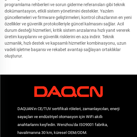
programlama rehberleri ve sorun giderme referansları gibi teknik
dokümantasyon, etkili sistem yönetimini destekler. Yazılım
güncellemeleri ve firmware geliştirmeleri, kontrol cihazlarının en yeni
özellikler ve güvenlik protokolleriyle güncel kalmasını sağlar. Acil
durum desteği hizmetleri, kritik sistem arızalarına hızlı yanıt vererek
üretim kayıplarını ve güvenlik risklerini en aza indirir. Teknik
uzmanlık, hızlı destek ve kapsamlı hizmetler kombinasyonu, uzun
vadeli işletme başarısı ve rekabet avantajı sağlayan ortaklıklar
oluşturur.
DAQUAN'ın CE/TUV sertifikalı röleleri, zamanlayıcıları, enerji
sayaçları ve endüstriyel otomasyon için WiFi akıllı
anahtarlarını keşfedin. Wenzhou'da ISO9001 fabrika,
havalimanına 30 km, küresel OEM/ODM.