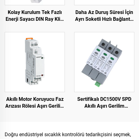
Kolay Kurulum Tek Fazlı
Daha Az Duruş Süresi İçin
Enerji Sayacı DIN Ray Klibi
Ayrı Soketli Hızlı Bağlantılı
Hızlı Kurulum İçin
Zaman Rölesi
Akıllı Motor Koruyucu Faz
Sertifikalı DC1500V SPD
Arızası Rölesi Aşırı Gerilim
Akıllı Aşırı Gerilim
ve Düşük Gerilim
Korumalı Cihaz Fazla
Koruyucusu Faz Gerilim
Koruma Jeneratörü için
Rölesi
Doğru endüstriyel sıcaklık kontrolörü tedarikçisini seçmek,