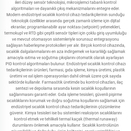
ileri düzey sensör teknolojisi, mikroişlemci tabanlı kontrol
algoritmaları ve dayanıklı çıkış mekanizmalarını entegre eder.
Modern endüstriyel sıcaklık kontrol cihazı tedarikçilerinin sunduğu
teknolojik özellikler arasında gerçek zamanlı izleme için dijital
ekranlar, programlanabilir ayar noktası (setpoint) yetenekleri,
termokupl ve RTD gibi çeşitli sensör tipleri için çoklu giriş uyumluluğu
ve mevcut otomasyon sistemleriyle sorunsuz entegrasyonu
sağlayan haberleşme protokolleri yer alır. Birçok kontrol cihazında,
sıcaklık dalgalanmalarını en aza indirgemek ve kararlılığı sağlamak
amacıyla ısıtma ve soğutma çıkışlarını otomatik olarak ayarlayan
PID kontrol algoritmaları bulunur. Endüstriyel sıcaklık kontrol cihazı
tedarikçilerinin ürünleri, farmasi, gıda işleme, kimya üretimi, plastik
üretimi ve ısıl işlem operasyonları dahil olmak üzere çok sayıda
sektörde kullanılır. Farmasötik üretimde bu kontrol cihazları, ilaç
sentezi ve depolama sırasında kesin sıcaklık koşullarının
sağlanmasını garanti eder. Gıda işleme tesisleri, güvenli pişirme
sıcaklıklarını korumak ve doğru soğutma koşullarını sağlamak için
endüstriyel sıcaklık kontrol cihazı tedarikçilerinin çözümlerine
güvenir. Kimya tesisleri ise bu sistemleri reaksiyon sıcaklıklarını
kontrol etmek ve tehlikeli termal kaçak (thermal runaway)
durumlarını önlemek amacıyla kullanır. Sıcaklık kontrolünün