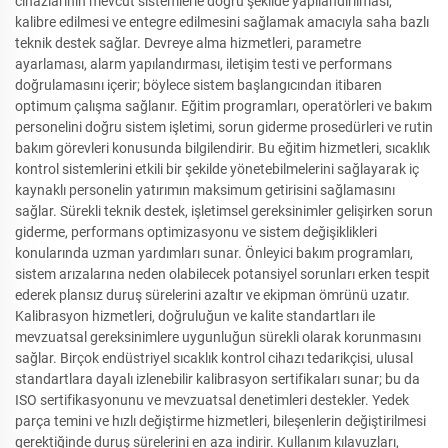
cihazlarının mevcut sistemlerle doğru şekilde yapılandırılması,
kalibre edilmesi ve entegre edilmesini sağlamak amacıyla saha bazlı
teknik destek sağlar. Devreye alma hizmetleri, parametre
ayarlaması, alarm yapılandırması, iletişim testi ve performans
doğrulamasını içerir; böylece sistem başlangıcından itibaren
optimum çalışma sağlanır. Eğitim programları, operatörleri ve bakım
personelini doğru sistem işletimi, sorun giderme prosedürleri ve rutin
bakım görevleri konusunda bilgilendirir. Bu eğitim hizmetleri, sıcaklık
kontrol sistemlerini etkili bir şekilde yönetebilmelerini sağlayarak iç
kaynaklı personelin yatırımın maksimum getirisini sağlamasını
sağlar. Sürekli teknik destek, işletimsel gereksinimler gelişirken sorun
giderme, performans optimizasyonu ve sistem değişiklikleri
konularında uzman yardımları sunar. Önleyici bakım programları,
sistem arızalarına neden olabilecek potansiyel sorunları erken tespit
ederek plansız duruş sürelerini azaltır ve ekipman ömrünü uzatır.
Kalibrasyon hizmetleri, doğruluğun ve kalite standartları ile
mevzuatsal gereksinimlere uygunluğun sürekli olarak korunmasını
sağlar. Birçok endüstriyel sıcaklık kontrol cihazı tedarikçisi, ulusal
standartlara dayalı izlenebilir kalibrasyon sertifikaları sunar; bu da
ISO sertifikasyonunu ve mevzuatsal denetimleri destekler. Yedek
parça temini ve hızlı değiştirme hizmetleri, bileşenlerin değiştirilmesi
gerektiğinde duruş sürelerini en aza indirir. Kullanım kılavuzları,