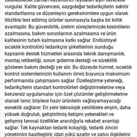
vurgular. Kalite güvencesi, saygıdeğer tedarikçilerin sektör
standartlarına ve düzenleyici gereksinimlere uygun olarak
titizlikle test edilmiş ürünler sunmasıyla başka bir kritik
avantajdır. Bu güvenilirlik, üretim süreçlerinizde kesintilerin
azalmasına, bakım sorunlarının azalmasına ve ürün
kalitesinin tutarlı kalmasına katkı sağlar. Endüstriyel
sıcaklık kontrolörü tedarikçisi şirketlerinin sunduğu
kapsamlı destek hizmetleri arasında teknik danışmanlık,
montaj rehberliği, sorun giderme desteği ve süreklilik
gösteren bakım desteği yer alır. Bu düzeyde hizmet, sıcaklık
kontrol sistemlerinizin kullanım ömrü boyunca maksimum
performansla çalışmasını sağlar. Özelleştirme yeteneği,
tedarikçilerin standart kontrolörleri değiştirmelerine veya
benzersiz uygulamalar için özel çözümler geliştirmelerine
olanak tanır; böylece hazır ürünlerin sağlayamayacağı
esneklik sağlanır. En yeni teknolojik yeniliklere erişim, daha
yüksek doğruluk, geliştirilmiş iletişim yetenekleri ve
gelişmiş tanısal özellikler aracılığıyla rekabet avantajı
sağlar. Tek kaynaktan tedarik kolaylığı, tedarik zinciri
yönetimini basitleştirir, idari yükü azaltır ve satıcı ilişkilerini