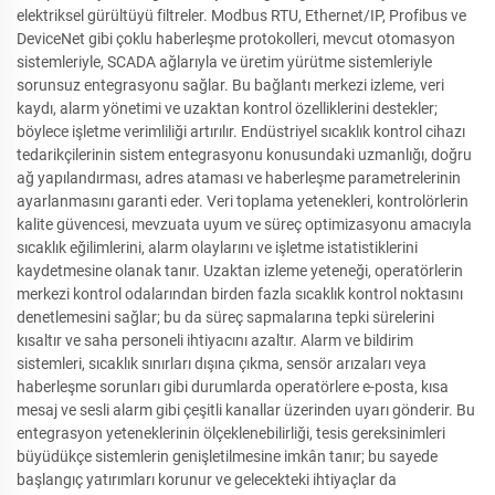
elektriksel gürültüyü filtreler. Modbus RTU, Ethernet/IP, Profibus ve
DeviceNet gibi çoklu haberleşme protokolleri, mevcut otomasyon
sistemleriyle, SCADA ağlarıyla ve üretim yürütme sistemleriyle
sorunsuz entegrasyonu sağlar. Bu bağlantı merkezi izleme, veri
kaydı, alarm yönetimi ve uzaktan kontrol özelliklerini destekler;
böylece işletme verimliliği artırılır. Endüstriyel sıcaklık kontrol cihazı
tedarikçilerinin sistem entegrasyonu konusundaki uzmanlığı, doğru
ağ yapılandırması, adres ataması ve haberleşme parametrelerinin
ayarlanmasını garanti eder. Veri toplama yetenekleri, kontrolörlerin
kalite güvencesi, mevzuata uyum ve süreç optimizasyonu amacıyla
sıcaklık eğilimlerini, alarm olaylarını ve işletme istatistiklerini
kaydetmesine olanak tanır. Uzaktan izleme yeteneği, operatörlerin
merkezi kontrol odalarından birden fazla sıcaklık kontrol noktasını
denetlemesini sağlar; bu da süreç sapmalarına tepki sürelerini
kısaltır ve saha personeli ihtiyacını azaltır. Alarm ve bildirim
sistemleri, sıcaklık sınırları dışına çıkma, sensör arızaları veya
haberleşme sorunları gibi durumlarda operatörlere e-posta, kısa
mesaj ve sesli alarm gibi çeşitli kanallar üzerinden uyarı gönderir. Bu
entegrasyon yeteneklerinin ölçeklenebilirliği, tesis gereksinimleri
büyüdükçe sistemlerin genişletilmesine imkân tanır; bu sayede
başlangıç yatırımları korunur ve gelecekteki ihtiyaçlar da