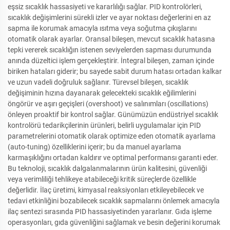
eşsiz sıcaklık hassasiyeti ve kararlılığı sağlar. PID kontrolörleri,
sıcaklık değişimlerini sürekli izler ve ayar noktası değerlerini en az
sapma ile korumak amacıyla ısıtma veya soğutma çıkışlarını
otomatik olarak ayarlar. Oransal bileşen, mevcut sıcaklık hatasına
tepki vererek sıcaklığın istenen seviyelerden sapması durumunda
anında düzeltici işlem gerçekleştirir. İntegral bileşen, zaman içinde
biriken hataları giderir; bu sayede sabit durum hatası ortadan kalkar
ve uzun vadeli doğruluk sağlanır. Türevsel bileşen, sıcaklık
değişiminin hızına dayanarak gelecekteki sıcaklık eğilimlerini
öngörür ve aşırı geçişleri (overshoot) ve salınımları (oscillations)
önleyen proaktif bir kontrol sağlar. Günümüzün endüstriyel sıcaklık
kontrolörü tedarikçilerinin ürünleri, belirli uygulamalar için PID
parametrelerini otomatik olarak optimize eden otomatik ayarlama
(auto-tuning) özelliklerini içerir; bu da manuel ayarlama
karmaşıklığını ortadan kaldırır ve optimal performansı garanti eder.
Bu teknoloji, sıcaklık dalgalanmalarının ürün kalitesini, güvenliği
veya verimliliği tehlikeye atabileceği kritik süreçlerde özellikle
değerlidir. İlaç üretimi, kimyasal reaksiyonları etkileyebilecek ve
tedavi etkinliğini bozabilecek sıcaklık sapmalarını önlemek amacıyla
ilaç sentezi sırasında PID hassasiyetinden yararlanır. Gıda işleme
operasyonları, gıda güvenliğini sağlamak ve besin değerini korumak