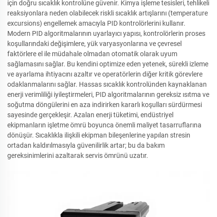
için doğru sıcaklık kontrolüne güvenir. Kimya işleme tesisleri, tehlikeli
reaksiyonlara neden olabilecek riskli sıcaklık artışlarını (temperature
excursions) engellemek amacıyla PID kontrolörlerini kullanır.
Modern PID algoritmalarının uyarlayıcı yapısı, kontrolörlerin proses
koşullarındaki değişimlere, yük varyasyonlarına ve çevresel
faktörlere el ile müdahale olmadan otomatik olarak uyum
sağlamasını sağlar. Bu kendini optimize eden yetenek, sürekli izleme
ve ayarlama ihtiyacını azaltır ve operatörlerin diğer kritik görevlere
odaklanmalarını sağlar. Hassas sıcaklık kontrolünden kaynaklanan
enerji verimliliği iyileştirmeleri, PID algoritmalarının gereksiz ısıtma ve
soğutma döngülerini en aza indirirken kararlı koşulları sürdürmesi
sayesinde gerçekleşir. Azalan enerji tüketimi, endüstriyel
ekipmanların işletme ömrü boyunca önemli maliyet tasarruflarına
dönüşür. Sıcaklıkla ilişkili ekipman bileşenlerine yapılan stresin
ortadan kaldırılmasıyla güvenilirlik artar; bu da bakım
gereksinimlerini azaltarak servis ömrünü uzatır.