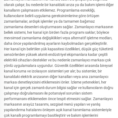
olarak çalışır; bu nedenle bir kanaldaki arıza ya da bakım işlemi diğer
kanalların çalışmasını etkilemez. Programlama esnekliği,
kullanıcıların belirli uygulama gereksinimlerine göre örtüşen
zamanlamalar, ardışık işlemler ya da tamamen bağımsız
zamanlama desenleri oluşturmasını sağlar. Zamanlayıcı markasının
bellek sistemi, her kanal için birden fazla programı saklar; böylece
mevsimsel zamanlama değişiklikleri veya alternatif işletme modları,
daha önce yapılandırılmış ayarların kaybolmadan gerçekleştirilir.
Her kanal için belirtilen yük kapasitesi özellikleri, düşük güç tüketimli
sensörlerden yüksek akımlı endüstriyel ekipmanlara kadar çeşitli
elektrikli cihazları destekler ve bu nedenle zamanlayıcı markası çok
yönlü uygulamalara uygundur. Güvenlik özellikleri arasında bireysel
kanal koruma ve izolasyon sistemleri yer alır; bu sistemler, bir
kanaldaki elektrik arızasının diğer kanalları veya ana zamanlayıcı
markası denetleyicisini etkilemesini önler. İzleme yetenekleri, her
kanal için gerçek zamanlı durum bilgisi sağlar ve kullanıcıların doğru
çalışmayı doğrulamasını ile potansiyel sorunları sistem
performansını etkilemeden önce tespit etmesini sağlar. Zamanlayıcı
markasının arayüz tasarımı, sezgisel menü yapıları ve yanlış
yapılandırma hatalarını önleyen açık kanal tanımlama sistemleriyle
çok kanallı programlamayı basitleştirir ve bakım işlemlerini