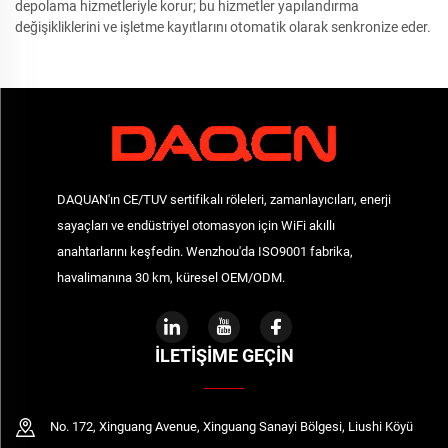
depolama hizmetleriyle korur; bu hizmetler yapılandırma
değişikliklerini ve işletme kayıtlarını otomatik olarak senkronize eder.
DAQUAN'ın CE/TUV sertifikalı röleleri, zamanlayıcıları, enerji
sayaçları ve endüstriyel otomasyon için WiFi akıllı
anahtarlarını keşfedin. Wenzhou'da ISO9001 fabrika,
havalimanına 30 km, küresel OEM/ODM.
İLETIŞIME GEÇIN
No. 172, Xinguang Avenue, Xinguang Sanayi Bölgesi, Liushi Köyü