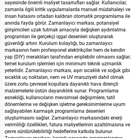
sayesinde önemli maliyet tasarrufları sağlar. Kullanıcılar,
zamanla ilgili kritik uygulamalarda manuel müdahaleyi ve
insan hatasını ortadan kaldıran otomatik programlama ile
anında fayda görür. Zamanlayıcı markası, potansiyel
girişimcileri uzak tutmak amacıyla değişken aydınlatma
programları ile gerçekçi işgal desenleri oluşturarak
güvenliği artırır. Kurulum kolaylığı, bu zamanlayıcı
markasının hem profesyonel elektrikçiler hem de kendin
yap (DIY) meraklıları tarafından erişilebilir olmasını sağlar;
temel kurulum işlemleri için minimum teknik uzmanlık
yeterlidir. Zamanlayıcı markası, aşırı sıcaklık ve soğuk gibi
sıcaklık uç noktaları, nem ve UV maruziyeti dahil olmak
üzere zorlu çevresel koşullara dayanıklı hava dirençli
malzemelerle üstün dayanıklılık sunar. Programlama
esnekliği, kullanıcıların mevsimsel değişimlere, tatil
dönemlerine ve değişken işletme gereksinimlerine uyum
sağlayabilen karmaşık programlama desenleri
oluşturmasını sağlar. Zamanlayıcı markasındaki enerji
verimliliği özellikleri, fatura maliyetlerinin azaltılmasına ve
çevre sürdürülebilirliği hedeflerine katkıda bulunur.