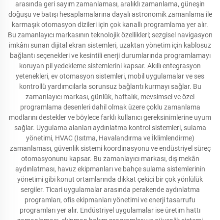
arasında geri sayım zamanlaması, aralıklı zamanlama, güneşin
doğuşu ve batışı hesaplamalarına dayalı astronomik zamanlama ile
karmaşık otomasyon dizileri için çok kanallı programlama yer alır.
Bu zamanlayıcı markasının teknolojik özellikleri; sezgisel navigasyon
imkânı sunan dijital ekran sistemleri, uzaktan yönetim için kablosuz
bağlantı seçenekleri ve kesintili enerji durumlarında programlamayı
koruyan pil yedekleme sistemlerini kapsar. Akıllı entegrasyon
yetenekleri, ev otomasyon sistemleri, mobil uygulamalar ve ses
kontrollü yardımcılarla sorunsuz bağlantı kurmayı sağlar. Bu
zamanlayıcı markası, günlük, haftalık, mevsimsel ve özel
programlama desenleri dahil olmak üzere çoklu zamanlama
modlarını destekler ve böylece farklı kullanıcı gereksinimlerine uyum
sağlar. Uygulama alanları aydınlatma kontrol sistemleri, sulama
yönetimi, HVAC (Isıtma, Havalandırma ve İklimlendirme)
zamanlaması, güvenlik sistemi koordinasyonu ve endüstriyel süreç
otomasyonunu kapsar. Bu zamanlayıcı markası, dış mekân
aydınlatması, havuz ekipmanları ve bahçe sulama sistemlerinin
yönetimi gibi konut ortamlarında dikkat çekici bir çok yönlülük
sergiler. Ticari uygulamalar arasında perakende aydınlatma
programları, ofis ekipmanları yönetimi ve enerji tasarrufu
programları yer alır. Endüstriyel uygulamalar ise üretim hattı