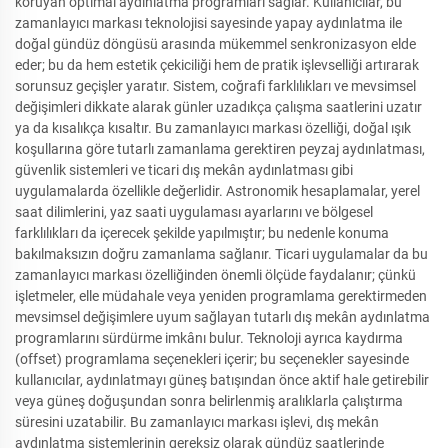
koruyan optimal aydınlatma programları sağlar. Kullanıcılar, bu
zamanlayıcı markası teknolojisi sayesinde yapay aydınlatma ile
doğal gündüz döngüsü arasında mükemmel senkronizasyon elde
eder; bu da hem estetik çekiciliği hem de pratik işlevselliği artırarak
sorunsuz geçişler yaratır. Sistem, coğrafi farklılıkları ve mevsimsel
değişimleri dikkate alarak günler uzadıkça çalışma saatlerini uzatır
ya da kısalıkça kısaltır. Bu zamanlayıcı markası özelliği, doğal ışık
koşullarına göre tutarlı zamanlama gerektiren peyzaj aydınlatması,
güvenlik sistemleri ve ticari dış mekân aydınlatması gibi
uygulamalarda özellikle değerlidir. Astronomik hesaplamalar, yerel
saat dilimlerini, yaz saati uygulaması ayarlarını ve bölgesel
farklılıkları da içerecek şekilde yapılmıştır; bu nedenle konuma
bakılmaksızın doğru zamanlama sağlanır. Ticari uygulamalar da bu
zamanlayıcı markası özelliğinden önemli ölçüde faydalanır; çünkü
işletmeler, elle müdahale veya yeniden programlama gerektirmeden
mevsimsel değişimlere uyum sağlayan tutarlı dış mekân aydınlatma
programlarını sürdürme imkânı bulur. Teknoloji ayrıca kaydırma
(offset) programlama seçenekleri içerir; bu seçenekler sayesinde
kullanıcılar, aydınlatmayı güneş batışından önce aktif hale getirebilir
veya güneş doğuşundan sonra belirlenmiş aralıklarla çalıştırma
süresini uzatabilir. Bu zamanlayıcı markası işlevi, dış mekân
aydınlatma sistemlerinin gereksiz olarak gündüz saatlerinde