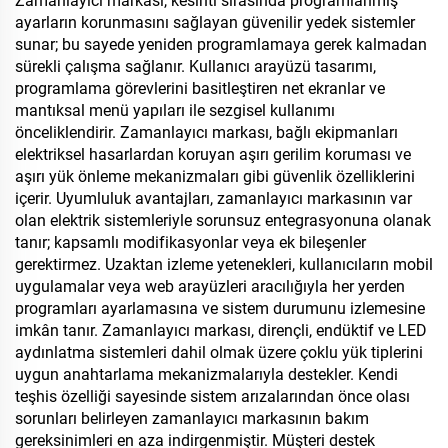
Zamanlayıcı markası, kesinti sırasında programlanmış
ayarların korunmasını sağlayan güvenilir yedek sistemler
sunar; bu sayede yeniden programlamaya gerek kalmadan
sürekli çalışma sağlanır. Kullanıcı arayüzü tasarımı,
programlama görevlerini basitleştiren net ekranlar ve
mantıksal menü yapıları ile sezgisel kullanımı
önceliklendirir. Zamanlayıcı markası, bağlı ekipmanları
elektriksel hasarlardan koruyan aşırı gerilim koruması ve
aşırı yük önleme mekanizmaları gibi güvenlik özelliklerini
içerir. Uyumluluk avantajları, zamanlayıcı markasının var
olan elektrik sistemleriyle sorunsuz entegrasyonuna olanak
tanır; kapsamlı modifikasyonlar veya ek bileşenler
gerektirmez. Uzaktan izleme yetenekleri, kullanıcıların mobil
uygulamalar veya web arayüzleri aracılığıyla her yerden
programları ayarlamasına ve sistem durumunu izlemesine
imkân tanır. Zamanlayıcı markası, dirençli, endüktif ve LED
aydınlatma sistemleri dahil olmak üzere çoklu yük tiplerini
uygun anahtarlama mekanizmalarıyla destekler. Kendi
teşhis özelliği sayesinde sistem arızalarından önce olası
sorunları belirleyen zamanlayıcı markasının bakım
gereksinimleri en aza indirgenmiştir. Müşteri destek