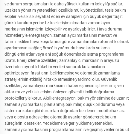
ve durum sorgulamaları ile daha yüksek kullanım kolaylığı sağlar.
Uzaktan yönetim yetenekleri, özellikle mülk yöneticileri, tesis bakım
ekipleri ve sık sık seyahat eden ev sahipleri için büyük değer taşır;
çünkü kurulum yerine fiziksel erişim olmadan zamanlayıcı
markasının işlemlerini izleyebilir ve ayarlayabilirler. Hava durumu
hizmetleriyle entegrasyon, zamanlayıcı markasının mevcut ve
tahmin edilen hava koşullarına göre zamanlamaları otomatik olarak
ayarlamasını sağlar; örneğin yağmurlu havalarda sulama
döngülerini atlar veya ani soğuk dönemlerde ısıtma programlarını
uzatır. Enerji izleme özellikleri, zamanlayıcı markasının arayüzü
üzerinden ayrıntılı tüketim verileri sunarak kullanıcıların
optimizasyon fırsatlarını belirlemesine ve otomatik zamanlama
stratejilerinin etkinliğini takip etmesine yardımcı olur. Güvenlik
özellikleri, zamanlayıcı markasının haberleşmesini şifrelenmiş veri
aktarımı ve yetkisiz erişimi önleyen güvenli kimlik doğrulama
protokolleriyle korur. Akıllı entegrasyon, bakım yönetimine de uzanır;
zamanlayıcı markası, planlanmış bakımlar, düşük pil durumu veya
sistem arızaları gibi durumları doğrudan belirlenen mobil cihazlara
veya e-posta adreslerine otomatik uyarılar göndererek bakım
süreçlerini destekler. Yedekleme ve geri yükleme yetenekleri,
zamanlayıcı markasının programlamalarını ve geçmiş verilerini bulut