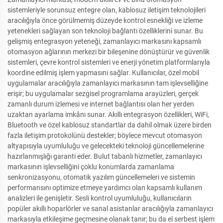
sistemleriyle sorunsuz entegre olan, kablosuz iletişim teknolojileri
aracılığıyla önce görülmemiş düzeyde kontrol esnekliği ve izleme
yetenekleri sağlayan son teknoloji bağlantı özelliklerini sunar. Bu
gelişmiş entegrasyon yeteneği, zamanlayıcı markasını kapsamlı
otomasyon ağlarının merkezi bir bileşenine dönüştürür ve güvenlik
sistemleri, çevre kontrol sistemleri ve enerji yönetim platformlarıyla
koordine edilmiş işlem yapmasını sağlar. Kullanıcılar, özel mobil
uygulamalar aracılığıyla zamanlayıcı markasının tam işlevselliğine
erişir; bu uygulamalar sezgisel programlama arayüzleri, gerçek
zamanlı durum izlemesi ve internet bağlantısı olan her yerden
uzaktan ayarlama imkânı sunar. Akıllı entegrasyon özellikleri, WiFi,
Bluetooth ve özel kablosuz standartlar da dahil olmak üzere birden
fazla iletişim protokolünü destekler; böylece mevcut otomasyon
altyapısıyla uyumluluğu ve gelecekteki teknoloji güncellemelerine
hazırlanmışlığı garanti eder. Bulut tabanlı hizmetler, zamanlayıcı
markasının işlevselliğini çoklu konumlarda zamanlama
senkronizasyonu, otomatik yazılım güncellemeleri ve sistemin
performansını optimize etmeye yardımcı olan kapsamlı kullanım
analizleri ile genişletir. Sesli kontrol uyumluluğu, kullanıcıların
popüler akıllı hoparlörler ve sanal asistanlar aracılığıyla zamanlayıcı
markasıyla etkileşime geçmesine olanak tanır; bu da el serbest işlem