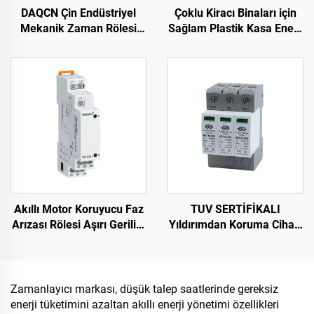
DAQCN Çin Endüstriyel
Çoklu Kiracı Binaları için
Mekanik Zaman Rölesi
Sağlam Plastik Kasa Enerji
SUL181d 24 Saatlik
Sayacı Mekanik Sayaç
Zaman Anahtarı, Maks.
16A Akım
Akıllı Motor Koruyucu Faz
TUV SERTİFİKALI
Arızası Rölesi Aşırı Gerilim
Yıldırımdan Koruma Cihazı
ve Düşük Gerilim
DC1000V Yıldırımdan
Koruyucusu Faz Gerilim
Koruma Cihazı Akıllı Aşırı
Rölesi
Gerilim Korumalı Cihaz
SPD
Zamanlayıcı markası, düşük talep saatlerinde gereksiz
enerji tüketimini azaltan akıllı enerji yönetimi özellikleri