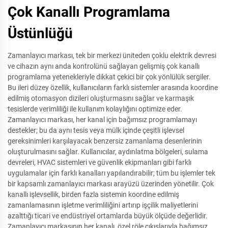
Çok Kanallı Programlama
Üstünlüğü
Zamanlayıcı markası, tek bir merkezi üniteden çoklu elektrik devresi
ve cihazın aynı anda kontrolünü sağlayan gelişmiş çok kanallı
programlama yetenekleriyle dikkat çekici bir çok yönlülük sergiler.
Bu ileri düzey özellik, kullanıcıların farklı sistemler arasında koordine
edilmiş otomasyon dizileri oluşturmasını sağlar ve karmaşık
tesislerde verimliliği ile kullanım kolaylığını optimize eder.
Zamanlayıcı markası, her kanal için bağımsız programlamayı
destekler; bu da aynı tesis veya mülk içinde çeşitli işlevsel
gereksinimleri karşılayacak benzersiz zamanlama desenlerinin
oluşturulmasını sağlar. Kullanıcılar, aydınlatma bölgeleri, sulama
devreleri, HVAC sistemleri ve güvenlik ekipmanları gibi farklı
uygulamalar için farklı kanalları yapılandırabilir; tüm bu işlemler tek
bir kapsamlı zamanlayıcı markası arayüzü üzerinden yönetilir. Çok
kanallı işlevsellik, birden fazla sistemin koordine edilmiş
zamanlamasının işletme verimliliğini artırıp işçilik maliyetlerini
azalttığı ticari ve endüstriyel ortamlarda büyük ölçüde değerlidir.
Zamanlayıcı markasının her kanalı, özel röle çıkışlarıyla bağımsız