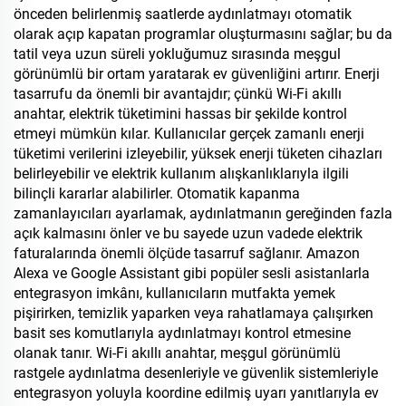
önceden belirlenmiş saatlerde aydınlatmayı otomatik
olarak açıp kapatan programlar oluşturmasını sağlar; bu da
tatil veya uzun süreli yokluğumuz sırasında meşgul
görünümlü bir ortam yaratarak ev güvenliğini artırır. Enerji
tasarrufu da önemli bir avantajdır; çünkü Wi-Fi akıllı
anahtar, elektrik tüketimini hassas bir şekilde kontrol
etmeyi mümkün kılar. Kullanıcılar gerçek zamanlı enerji
tüketimi verilerini izleyebilir, yüksek enerji tüketen cihazları
belirleyebilir ve elektrik kullanım alışkanlıklarıyla ilgili
bilinçli kararlar alabilirler. Otomatik kapanma
zamanlayıcıları ayarlamak, aydınlatmanın gereğinden fazla
açık kalmasını önler ve bu sayede uzun vadede elektrik
faturalarında önemli ölçüde tasarruf sağlanır. Amazon
Alexa ve Google Assistant gibi popüler sesli asistanlarla
entegrasyon imkânı, kullanıcıların mutfakta yemek
pişirirken, temizlik yaparken veya rahatlamaya çalışırken
basit ses komutlarıyla aydınlatmayı kontrol etmesine
olanak tanır. Wi-Fi akıllı anahtar, meşgul görünümlü
rastgele aydınlatma desenleriyle ve güvenlik sistemleriyle
entegrasyon yoluyla koordine edilmiş uyarı yanıtlarıyla ev