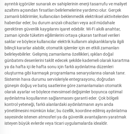
ayrıntılı içgörüler sunarak ev sahiplerinin enerji tasarrufu ve maliyet
azaltımı açısından fırsatları belirlemelerine yardımcı olur. Gerçek
zamanlı bildirimler, kullanıcıları beklenmedik elektriksel aktivitelerden
haberdar eder; bu durum arızalı cihazları veya acil müdahale
gerektiren güvenlik kaygılarını işaret edebilir. Wi-Fi akıllı anahtar,
zaman içinde tüketim eğilimlerini ortaya çıkaran tarihsel verileri
saklar ve böylece kullanıcılar elektrik kullanım alışkanlıklarıyla ilgili
bilinçli kararlar alabilir, otomatik işlemler için en etkili zamanları
belirleyebilirler. Gelişmiş zamanlama özellikleri, ışıkları doğal
günbatımı desenlerini taklit edecek şekilde kademeli olarak karartma
ya da hafta içi ile hafta sonu için farklı aydınlatma düzenleri
oluşturma gibi karmaşık programlama senaryolarına olanak tanır.
Sistemin hava durumu servisleriyle entegrasyonu, doğrudan
güneşin doğuş ve batış saatlerine göre zamanlamaları otomatik
olarak ayarlar ve böylece mevsimsel değişimler boyunca optimal
aydınlatma koşullarının sağlanmasını garanti eder. Çok bölgeli
kontrol yeteneği, farklı alanlardaki aydınlatmanın aynı anda
yönetilmesini mümkün kılar; bu özellik, koordine edilmiş aydınlatma
sayesinde istenen atmosferi ya da güvenlik avantajlarını yaratmak
isteyen büyük evlerde veya ticari uygulamalarda idealdir.