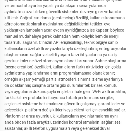
ve termostat ayarları yapılır ya da akşam senaryolarında
aydınlatma azaltılırken güvenlik sistemleri devreye girer ve kapılar
kilitlenir. Coğrafi sınırlama (geofencing) özelliği, kullanıcı konumuna
göre otomatik olarak aydınlatma değişikliklerini tetikler: eve
yaklaşırken lambaları açar, evden ayrıldığınızda ise kapatır; böylece
manuel müdahaleye gerek kalmadan hem kolaylık hem de enerji
tasarrufu sağlanır. Cihazın API erişilebilirliği, teknik bilgiye sahip
kullanıcıların özel akıllı ev yazılımlarıyla özelleştirilmiş entegrasyonlar
oluşturmasını sağlar ve belirli yaşam tarzı ihtiyaçlarına ya da iş
gereksinimlerine özel otomasyon olanakları sunar. Sahne oluşturma
(scene creation) özellikleri, kullanıcıların farklı aktiviteler için çoklu
aydınlatma yapılandırmalarını programlamasına olanak tanır;
örneğin akşam yemeği partisi atmosferi, sinema izleme ayarları ya
da odaklanmış çalışma ortamı gibi durumlar tek bir ses komutu
veya uygulama dokunuşuyla erişilebilir hale gelir. Wi-Fi akıllı anahtar,
farklı akıllı ev protokolleri boyunca tutarlı performans sergiler;
seçilen ekosisteme bakılmaksızın güvenilir çalışmayı garanti eder ve
gelecekteki platform değişiklikleri veya eklentileri için esneklik sağlar.
Platformlar arası uyumluluk, kullanıcıların aydınlatmalarını aynı
anda birden fazla arayüz üzerinden kontrol etmelerini sağlar: sesli
asistanlar, akıllı telefon uygulamaları veya geleneksel duvar