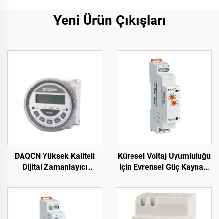
Yeni Ürün Çıkışları
DAQCN Yüksek Kaliteli
Küresel Voltaj Uyumluluğu
Dijital Zamanlayıcı
için Evrensel Güç Kaynağı
Programlanabilir Haftalık
Zaman Rölesi 24-240V
Zamanlayıcı TM-619LHN
AC/DC