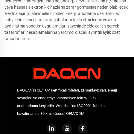
dengeleme (intelligent load balancing), devre kesicilerin açılmasına
veya hassas elektronik cihazların zarar görmesine neden olabilecek
elektrik aşırı yüklenmelerini önler. Enerji raporlama özellikleri, ev
sahiplerinin enerji tasarruf çabalarını takip etmelerine ve akıllı
aydınlatma yönetim uygulamaları sayesinde elde edilen gerçek
tasarrufları hesaplamalarına yardımcı olacak ayrıntılı aylık özet
raporlar üretir.
DAQUAN'ın CE/TUV sertifikalı röleleri, zamanlayıcıları, enerji
sayaçları ve endüstriyel otomasyon için WiFi akıllı
anahtarlarını keşfedin. Wenzhou'da ISO9001 fabrika,
havalimanına 30 km, küresel OEM/ODM.