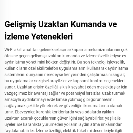
Gelişmiş Uzaktan Kumanda ve
İzleme Yetenekleri
Wi-Fi akıllı anahtar, geleneksel açma/kapama mekanizmalarının çok
ötesine geçen gelişmiş uzaktan kumanda ve izleme özellikleriyse ev
aydınlatma yönetimini kökten değiştirir. Bu son teknoloji işlevsellik,
kullanıcıların özel akıllı telefon uygulamalarını kullanarak aydınlatma
sistemlerini dünyanın neredeyse her yerinden çalıştırmasını sağlar;
bu uygulamalar sezgisel arayüzler ve kapsamlı kontrol seçenekleri
sunar. Uzaktan erişim özelliği, sık sık seyahat eden meslektaşlar için
vazgeçilmez bir avantaj sağlar ve potansiyel hırsızları uzak tutmak
amacıyla aydınlatmayı evde kimse yokmuş gibi görünmesini
sağlayacak şekilde yöneterek ev güvenliğini korumalarına olanak
tanır. Ebeveynler, karanlık koridorlarda veya odalarda ışıkları
uzaktan açarak çocuklarının güvenliğini sağlayabilirler; yaşlı aile
üyeleri ise karanlıkta yürümeden yollarını aydınlatma imkânından
faydalanabilirler. İzleme özelliği, elektrik tüketimi desenleriyle ilgili