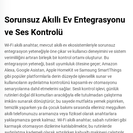
Sorunsuz Akıllı Ev Entegrasyonu
ve Ses Kontrolü
Wi-Fi akıllı anahtar, mevcut akıllı ev ekosistemleriyle sorunsuz
entegrasyon yeteneğiyle öne çıkar ve kullanıcı deneyimini ve sistem
verimliliğini artıran birleşik bir kontrol ortamı oluşturur. Bu
entegrasyon yeteneği, basit uyumluluk ötesine geçer; Amazon
Alexa, Google Asistan, Apple HomeKit ve Samsung SmartThings
gibi popüler platformlarla derin düzeyde işlevsellik sunar ve
kullanıcıların aydınlatma kontrolünü kapsamlı ev otomasyonu
senaryolarına dahil etmelerini sağlar. Sesli kontrol işlevi, günlük
rutinleri doğal dil komutları aracılığıyla elle tutulmadan çalıştırma
imkânı sunarak dönüştürür; bu sayede mutfakta yemek pişirirken,
temizlik yaparken ya da çocuk bakımı sırasında elleriniz meşgulken
akıllı telefonunuzu aramanıza veya fiziksel olarak anahtarlara
yaklaşmanıza gerek kalmaz. Wi-Fi akıllı anahtar, sabah rutinleri gibi
karmaşık otomasyon dizilerine katılabilmekte; bu rutinlerde
aydınlatma kademeli olarak artırılırken kahvaltı makinesi çalıştırılır