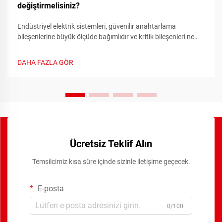
değiştirmelisiniz?
Endüstriyel elektrik sistemleri, güvenilir anahtarlama
bileşenlerine büyük ölçüde bağımlıdır ve kritik bileşenleri ne
zaman değiştirmeniz gerektiğini anlamak, maliyetli durma
süresini ve ekipman arızalarını önleyebilir. Röle, yüksek güç
DAHA FAZLA GÖR
devrelerini kontrol eden elektromanyetik bir anahtar olarak
işlev görür...
Ücretsiz Teklif Alın
Temsilcimiz kısa süre içinde sizinle iletişime geçecek.
E-posta
0/100