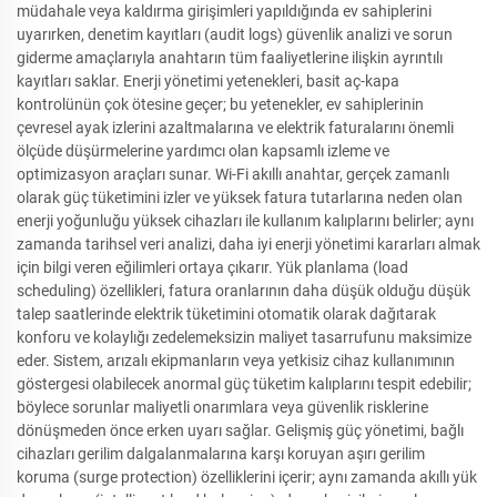
müdahale veya kaldırma girişimleri yapıldığında ev sahiplerini
uyarırken, denetim kayıtları (audit logs) güvenlik analizi ve sorun
giderme amaçlarıyla anahtarın tüm faaliyetlerine ilişkin ayrıntılı
kayıtları saklar. Enerji yönetimi yetenekleri, basit aç-kapa
kontrolünün çok ötesine geçer; bu yetenekler, ev sahiplerinin
çevresel ayak izlerini azaltmalarına ve elektrik faturalarını önemli
ölçüde düşürmelerine yardımcı olan kapsamlı izleme ve
optimizasyon araçları sunar. Wi-Fi akıllı anahtar, gerçek zamanlı
olarak güç tüketimini izler ve yüksek fatura tutarlarına neden olan
enerji yoğunluğu yüksek cihazları ile kullanım kalıplarını belirler; aynı
zamanda tarihsel veri analizi, daha iyi enerji yönetimi kararları almak
için bilgi veren eğilimleri ortaya çıkarır. Yük planlama (load
scheduling) özellikleri, fatura oranlarının daha düşük olduğu düşük
talep saatlerinde elektrik tüketimini otomatik olarak dağıtarak
konforu ve kolaylığı zedelemeksizin maliyet tasarrufunu maksimize
eder. Sistem, arızalı ekipmanların veya yetkisiz cihaz kullanımının
göstergesi olabilecek anormal güç tüketim kalıplarını tespit edebilir;
böylece sorunlar maliyetli onarımlara veya güvenlik risklerine
dönüşmeden önce erken uyarı sağlar. Gelişmiş güç yönetimi, bağlı
cihazları gerilim dalgalanmalarına karşı koruyan aşırı gerilim
koruma (surge protection) özelliklerini içerir; aynı zamanda akıllı yük