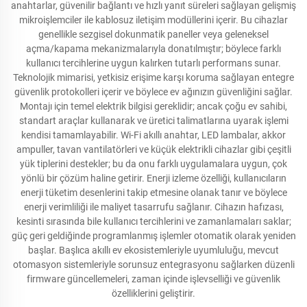
anahtarlar, güvenilir bağlantı ve hızlı yanıt süreleri sağlayan gelişmiş
mikroişlemciler ile kablosuz iletişim modüllerini içerir. Bu cihazlar
genellikle sezgisel dokunmatik paneller veya geleneksel
açma/kapama mekanizmalarıyla donatılmıştır; böylece farklı
kullanıcı tercihlerine uygun kalırken tutarlı performans sunar.
Teknolojik mimarisi, yetkisiz erişime karşı koruma sağlayan entegre
güvenlik protokolleri içerir ve böylece ev ağınızın güvenliğini sağlar.
Montajı için temel elektrik bilgisi gereklidir; ancak çoğu ev sahibi,
standart araçlar kullanarak ve üretici talimatlarına uyarak işlemi
kendisi tamamlayabilir. Wi-Fi akıllı anahtar, LED lambalar, akkor
ampuller, tavan vantilatörleri ve küçük elektrikli cihazlar gibi çeşitli
yük tiplerini destekler; bu da onu farklı uygulamalara uygun, çok
yönlü bir çözüm haline getirir. Enerji izleme özelliği, kullanıcıların
enerji tüketim desenlerini takip etmesine olanak tanır ve böylece
enerji verimliliği ile maliyet tasarrufu sağlanır. Cihazın hafızası,
kesinti sırasında bile kullanıcı tercihlerini ve zamanlamaları saklar;
güç geri geldiğinde programlanmış işlemler otomatik olarak yeniden
başlar. Başlıca akıllı ev ekosistemleriyle uyumluluğu, mevcut
otomasyon sistemleriyle sorunsuz entegrasyonu sağlarken düzenli
firmware güncellemeleri, zaman içinde işlevselliği ve güvenlik
özelliklerini geliştirir.