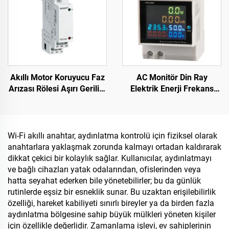
Akıllı Motor Koruyucu Faz
AC Monitör Din Ray
Arızası Rölesi Aşırı Gerilim
Elektrik Enerji Frekans
ve Düşük Gerilim
Ölçer Çok Fonksiyonlu
Koruyucusu Faz Gerilim
Dijital Ekranlı Ölçüm Cihazı
Rölesi
Wi-Fi akıllı anahtar, aydınlatma kontrolü için fiziksel olarak
anahtarlara yaklaşmak zorunda kalmayı ortadan kaldırarak
dikkat çekici bir kolaylık sağlar. Kullanıcılar, aydınlatmayı
ve bağlı cihazları yatak odalarından, ofislerinden veya
hatta seyahat ederken bile yönetebilirler; bu da günlük
rutinlerde eşsiz bir esneklik sunar. Bu uzaktan erişilebilirlik
özelliği, hareket kabiliyeti sınırlı bireyler ya da birden fazla
aydınlatma bölgesine sahip büyük mülkleri yöneten kişiler
için özellikle değerlidir. Zamanlama işlevi, ev sahiplerinin