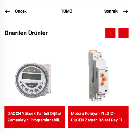
Önceki
Sonraki
TÜMÜ
Önerilen Ürünler
DAQCN Yüksek Kaliteli Dijital
Motoru Koruyan YILDIZ-
Zamanlayıcı Programlanabilir
ÜÇGEN Zaman Rölesi Ray Tipi
Haftalık Zamanlayıcı TM-
Zaman Rölesi Yıldız Üçgen