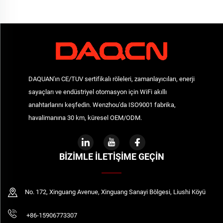
619LHN
Gecikmeli Başlangıç
DAQUAN'ın CE/TUV sertifikalı röleleri, zamanlayıcıları, enerji
sayaçları ve endüstriyel otomasyon için WiFi akıllı
anahtarlarını keşfedin. Wenzhou'da ISO9001 fabrika,
havalimanına 30 km, küresel OEM/ODM.
BIZIMLE İLETIŞIME GEÇIN
No. 172, Xinguang Avenue, Xinguang Sanayi Bölgesi, Liushi Köyü
+86-15906773307