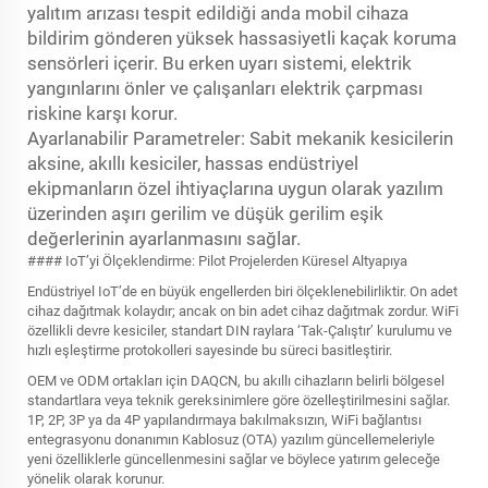
yalıtım arızası tespit edildiği anda mobil cihaza
bildirim gönderen yüksek hassasiyetli kaçak koruma
sensörleri içerir. Bu erken uyarı sistemi, elektrik
yangınlarını önler ve çalışanları elektrik çarpması
riskine karşı korur.
Ayarlanabilir Parametreler: Sabit mekanik kesicilerin
aksine, akıllı kesiciler, hassas endüstriyel
ekipmanların özel ihtiyaçlarına uygun olarak yazılım
üzerinden aşırı gerilim ve düşük gerilim eşik
değerlerinin ayarlanmasını sağlar.
#### IoT’yi Ölçeklendirme: Pilot Projelerden Küresel Altyapıya
Endüstriyel IoT’de en büyük engellerden biri ölçeklenebilirliktir. On adet
cihaz dağıtmak kolaydır; ancak on bin adet cihaz dağıtmak zordur. WiFi
özellikli devre kesiciler, standart DIN raylara ‘Tak-Çalıştır’ kurulumu ve
hızlı eşleştirme protokolleri sayesinde bu süreci basitleştirir.
OEM ve ODM ortakları için DAQCN, bu akıllı cihazların belirli bölgesel
standartlara veya teknik gereksinimlere göre özelleştirilmesini sağlar.
1P, 2P, 3P ya da 4P yapılandırmaya bakılmaksızın, WiFi bağlantısı
entegrasyonu donanımın Kablosuz (OTA) yazılım güncellemeleriyle
yeni özelliklerle güncellenmesini sağlar ve böylece yatırım geleceğe
yönelik olarak korunur.