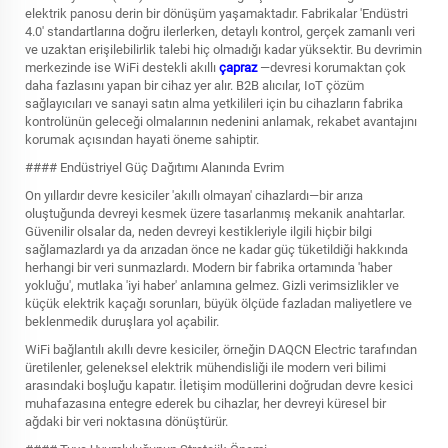
elektrik panosu derin bir dönüşüm yaşamaktadır. Fabrikalar 'Endüstri
4.0' standartlarına doğru ilerlerken, detaylı kontrol, gerçek zamanlı veri
ve uzaktan erişilebilirlik talebi hiç olmadığı kadar yüksektir. Bu devrimin
merkezinde ise WiFi destekli akıllı
çapraz
—devresi korumaktan çok
daha fazlasını yapan bir cihaz yer alır. B2B alıcılar, IoT çözüm
sağlayıcıları ve sanayi satın alma yetkilileri için bu cihazların fabrika
kontrolünün geleceği olmalarının nedenini anlamak, rekabet avantajını
korumak açısından hayati öneme sahiptir.
#### Endüstriyel Güç Dağıtımı Alanında Evrim
On yıllardır devre kesiciler 'akıllı olmayan' cihazlardı—bir arıza
oluştuğunda devreyi kesmek üzere tasarlanmış mekanik anahtarlar.
Güvenilir olsalar da, neden devreyi kestikleriyle ilgili hiçbir bilgi
sağlamazlardı ya da arızadan önce ne kadar güç tüketildiği hakkında
herhangi bir veri sunmazlardı. Modern bir fabrika ortamında 'haber
yokluğu', mutlaka 'iyi haber' anlamına gelmez. Gizli verimsizlikler ve
küçük elektrik kaçağı sorunları, büyük ölçüde fazladan maliyetlere ve
beklenmedik duruşlara yol açabilir.
WiFi bağlantılı akıllı devre kesiciler, örneğin DAQCN Electric tarafından
üretilenler, geleneksel elektrik mühendisliği ile modern veri bilimi
arasındaki boşluğu kapatır. İletişim modüllerini doğrudan devre kesici
muhafazasına entegre ederek bu cihazlar, her devreyi küresel bir
ağdaki bir veri noktasına dönüştürür.