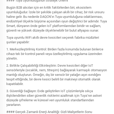
#### Tuya Uyumluluğunun Stratejik Önemi
Bugün B2B alıcıları için en kritik faktörlerden biri, ekosistem
uyumluluğudur. İzole bir şekilde çalışan akıllı bir cihaz, bir risk unsuru
haline gelir. Bu nedenle DAQCN’ın Tuya uyumluluğuna odaklanması,
endüstriyel ölçekte büyüme açısından oyun değiştirici bir adımdır. Tuya
Smart, dünyanın önde gelen IoT platformlarından biridir ve sağlam,
güvenli ve yüksek düzeyde ölçeklenebilir bir bulut altyapısı sunar.
Tuya uyumlu WiFi akıllı devre kesicileri seçerek fabrika müdürleri
şunları yapabilir:
1. Merkezileştirilmiş Kontrol: Birden fazla konumda bulunan binlerce
cihazı tek bir kontrol paneli veya özelleştirilmiş uygulama üzerinden
yönetin.
2. Birlikte Çalışabilirliği Etkinleştirin: Devre kesicileri diğer IoT
sensörleriyle (sıcaklık, nem, titreşim) bağlayarak karmaşık otomasyon
mantığı oluşturun. Örneğin, dış bir sensör bir yatağın aşırı ısındığını
tespit ettiğinde, bir devre kesici belirli bir makineyi otomatik olarak
kapatılabilir.
3. Güvenliği Sağlayın: Evde geliştirilen IoT çözümleriyle sıkça
ilişkilendirilen siber güvenlik risklerini azaltmak için Tuya’nın askeri
düzeyde şifreleme ve küresel veri uyumluluk standartlarından
yararlanın.
#### Gerçek Zamanlı Enerji Analitiği: Gizli Maliyetlerin Sonu