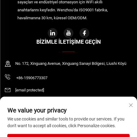
sayaçları ve endüstriyel otomasyon için WiFi akıllı
anahtarlarını keşfedin. Wenzhou'da ISO9001 fabrika,
havalimanına 30 km, küresel OEM/ODM.
BIZIMLE İLETIŞIME GEÇIN
No. 172, Xinguang Avenue, Xinguang Sanayi Bölgesi, Liushi Köyü
+86-15906773307
[email protected]
We value your privacy
Telif Hakkı © 2026 WENZHOU DAQUAN ELECTRIC CO.,LTD Tüm hakları saklıdır.
We use cookies and similar tools to provide our services. If you
Gizlilik Politikası
don't want to accept all cookies, click Personalize cookies.