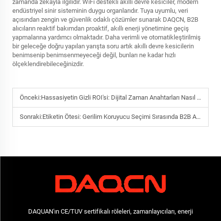
zamanda zekâyla ilgilidir. WiFi destekli akıllı devre kesiciler, modern
endüstriyel sinir sisteminin duygu organlarıdır. Tuya uyumlu, veri
açısından zengin ve güvenlik odaklı çözümler sunarak DAQCN, B2B
alıcıların reaktif bakımdan proaktif, akıllı enerji yönetimine geçiş
yapmalarına yardımcı olmaktadır. Daha verimli ve otomatikleştirilmiş
bir geleceğe doğru yapılan yarışta soru artık akıllı devre kesicilerin
benimsenip benimsenmeyeceği değil, bunları ne kadar hızlı
ölçeklendirebileceğinizdir.
Önceki:
Hassasiyetin Gizli ROI'si: Dijital Zaman Anahtarları Nasıl Sanayi Tesislerinde Enerji Tüketimini Optimize Eder?
Sonraki:
Etiketin Ötesi: Gerilim Koruyucu Seçimi Sırasında B2B Alıcıların Sıkça Gözden Kaçırdığı 5 Teknik Özellik
DAQUAN'ın CE/TUV sertifikalı röleleri, zamanlayıcıları, enerji