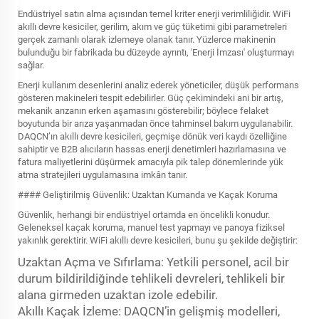
Endüstriyel satın alma açısından temel kriter enerji verimliliğidir. WiFi
akıllı devre kesiciler, gerilim, akım ve güç tüketimi gibi parametreleri
gerçek zamanlı olarak izlemeye olanak tanır. Yüzlerce makinenin
bulunduğu bir fabrikada bu düzeyde ayrıntı, 'Enerji İmzası' oluşturmayı
sağlar.
Enerji kullanım desenlerini analiz ederek yöneticiler, düşük performans
gösteren makineleri tespit edebilirler. Güç çekimindeki ani bir artış,
mekanik arızanın erken aşamasını gösterebilir; böylece felaket
boyutunda bir arıza yaşanmadan önce tahminsel bakım uygulanabilir.
DAQCN’ın akıllı devre kesicileri, geçmişe dönük veri kaydı özelliğine
sahiptir ve B2B alıcıların hassas enerji denetimleri hazırlamasına ve
fatura maliyetlerini düşürmek amacıyla pik talep dönemlerinde yük
atma stratejileri uygulamasına imkân tanır.
#### Geliştirilmiş Güvenlik: Uzaktan Kumanda ve Kaçak Koruma
Güvenlik, herhangi bir endüstriyel ortamda en öncelikli konudur.
Geleneksel kaçak koruma, manuel test yapmayı ve panoya fiziksel
yakınlık gerektirir. WiFi akıllı devre kesicileri, bunu şu şekilde değiştirir:
Uzaktan Açma ve Sıfırlama: Yetkili personel, acil bir
durum bildirildiğinde tehlikeli devreleri, tehlikeli bir
alana girmeden uzaktan izole edebilir.
Akıllı Kaçak İzleme: DAQCN’in gelişmiş modelleri,