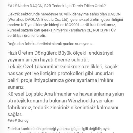
#### Neden DAQCN, B2B Tedarik İçin Tercih Edilen Ortak?
Elektrik sektöründe neredeyse 30 yıllık deneyime sahip olan DAQCN
(Wenzhou DAQUAN Electric Co., Ltd), geleneksel üretim güvenilirliğini
modern IoT yenilikleriyle birleştirir. ISO9001 sertifikalı fabrikamız,
küresel pazarın katı gereksinimlerini karşılayan CE, ROHS ve TÜV
sertifikalı ürünler üretir.
Doğrudan fabrika üreticisi olarak şunları sunuyoruz:
Hızlı Üretim Döngüleri: Büyük ölçekli endüstriyel
yayınımlar için hayati öneme sahiptir.
Teknik Özel Tasarımlar: Gecikme özellikleri, kaçak
hassasiyeti ve iletişim protokolleri gibi unsurları
belirli proje ihtiyaçlarınıza göre ayarlama imkânı
sunarız.
Küresel Lojistik: Ana limanlar ve havaalanlarına yakın
stratejik konumda bulunan Wenzhou’da yer alan
fabrikamız, tedarik zincirinizin kesintisiz kalmasını
sağlar.
#### Sonuç
Fabrika kontrolünün geleceği yalnızca güçle ilgili değildir; aynı