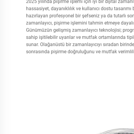
2025 yılında pişirme işlemi için iyi bir dijital zama
hassasiyet, dayanıklılık ve kullanıcı dostu tasarımı 
hazırlayan profesyonel bir şefseniz ya da tutarlı so
zamanlayıcı, pişirme işlemini tahmin etmeye dayalı b
Günümüzün gelişmiş zamanlayıcı teknolojisi; program
sahip işitilebilir uyarılar ve mutfak ortamlarında ti
sunar. Olağanüstü bir zamanlayıcıyı sıradan birinden
sonrasında pişirme doğruluğunu ve mutfak verimliliğin