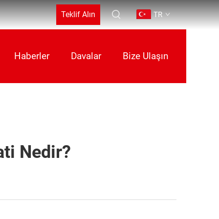
Teklif Alın
TR
Haberler
Davalar
Bize Ulaşın
ati Nedir?