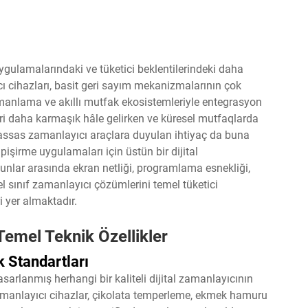
ygulamalarındaki ve tüketici beklentilerindeki daha
cı cihazları, basit geri sayım mekanizmalarının çok
amanlama ve akıllı mutfak ekosistemleriyle entegrasyon
leri daha karmaşık hâle gelirken ve küresel mutfaqlarda
 hassas zamanlayıcı araçlara duyulan ihtiyaç da buna
pişirme uygulamaları için üstün bir dijital
 bunlar arasında ekran netliği, programlama esnekliği,
el sınıf zamanlayıcı çözümlerini temel tüketici
ri yer almaktadır.
Temel Teknik Özellikler
 Standartları
rlanmış herhangi bir kaliteli dijital zamanlayıcının
zamanlayıcı cihazlar, çikolata temperleme, ekmek hamuru