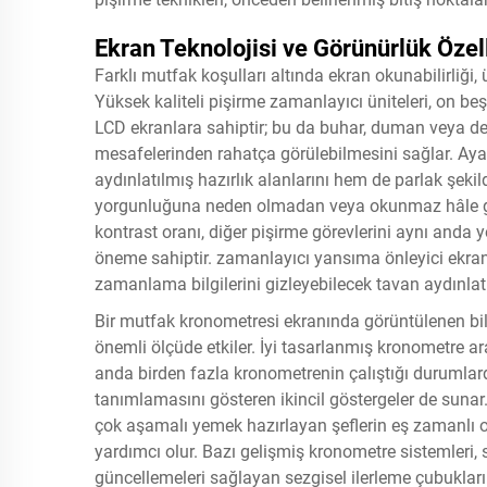
Ekran Teknolojisi ve Görünürlük Özell
Farklı mutfak koşulları altında ekran okunabilirliği, 
Yüksek kaliteli pişirme zamanlayıcı üniteleri, on b
LCD ekranlara sahiptir; bu da buhar, duman veya d
mesafelerinden rahatça görülebilmesini sağlar. Ayarl
aydınlatılmış hazırlık alanlarını hem de parlak şeki
yorgunluğuna neden olmadan veya okunmaz hâle gelm
kontrast oranı, diğer pişirme görevlerini aynı anda 
öneme sahiptir.
zamanlayıcı
yansıma önleyici ekran
zamanlama bilgilerini gizleyebilecek tavan aydınla
Bir mutfak kronometresi ekranında görüntülenen bilg
önemli ölçüde etkiler. İyi tasarlanmış kronometre ara
anda birden fazla kronometrenin çalıştığı durumlar
tanımlamasını gösteren ikincil göstergeler de sunar
çok aşamalı yemek hazırlayan şeflerin eş zamanlı ol
yardımcı olur. Bazı gelişmiş kronometre sistemleri
güncellemeleri sağlayan sezgisel ilerleme çubukları v