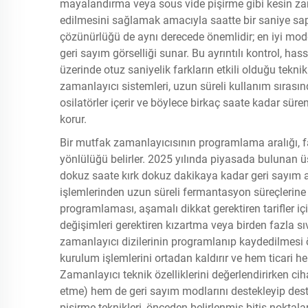
mayalandırma veya sous vide pişirme gibi kesin zam
edilmesini sağlamak amacıyla saatte bir saniye sa
çözünürlüğü de aynı derecede önemlidir; en iyi model
geri sayım görselliği sunar. Bu ayrıntılı kontrol, has
üzerinde otuz saniyelik farkların etkili olduğu tekn
zamanlayıcı sistemleri, uzun süreli kullanım sırası
osilatörler içerir ve böylece birkaç saate kadar sür
korur.
Bir mutfak zamanlayıcısının programlama aralığı, 
yönlülüğü belirler. 2025 yılında piyasada bulunan 
dokuz saate kırk dokuz dakikaya kadar geri sayım ar
işlemlerinden uzun süreli fermantasyon süreçlerine
programlaması, aşamalı dikkat gerektiren tarifler içi
değişimleri gerektiren kızartma veya birden fazla sıv
zamanlayıcı dizilerinin programlanıp kaydedilmesi ö
kurulum işlemlerini ortadan kaldırır ve hem ticari he
Zamanlayıcı teknik özelliklerini değerlendirirken ci
etme) hem de geri sayım modlarını destekleyip des
pişirme teknikleri, önceden belirlenmiş bitiş noktala