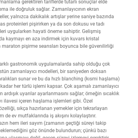
anlama gerektiren tariflerde tutarlı sonuçlar elde
pma ile doğruluk sağlar. Zamanlayıcının ekran
ler, yalnızca dakikalık artışlar yerine saniye bazında
sas proteinleri pişirirken ya da son dokusu ve tadı
ikleri uygularken hayati öneme sahiptir. Gelişmiş
nda kaymayı en aza indirmek için kuvars kristal
en maraton pişirme seansları boyunca bile güvenilirliği
farklı gastronomik uygulamalarda sahip olduğu çok
üstün zamanlayıcı modelleri, bir saniyeden doksan
alıkları sunar ve bu da hızlı blanching (kısmi haşlama)
 kadar her türlü işlemi kapsar. Çok aşamalı zamanlayıcı
n ardışık uyarılar ayarlanmasını sağlar; örneğin sıcaklık
ı ilavesi içeren haşlama işlemleri gibi. Özel
zelliği, sıkça hazırlanan yemekler için tekrarlayan
m de ev mutfaklarında iş akışını kolaylaştırır.
hazın hem ileri sayım (zamanın geçtiği süreyi takip
teklemediğini göz önünde bulundurun; çünkü bazı
rına ulaşmayı değil, geçen süreyi izlemeyi gerektirir.