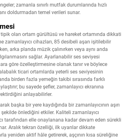
dengeler; zamanla sınırlı mutfak durumlarında hızlı
ranı doldurmadan temel verileri sunar.
lmesi
a tipik olan ortam gürültüsü ve hareket ortamında dikkati
 zamanlayıcı cihazları, 85 desibeli aşan işitilebilir
ırken, arka planda müzik çalınırken veya aynı anda
gılanmasını sağlar. Ayarlanabilir ses seviyesi
tamlara göre özelleştirmesine olanak tanır ve böylece
labalık ticari ortamlarda yeterli ses seviyesinin
anda birden fazla yemeğin takibi sırasında farklı
ylaştırır; bu sayede şefler, zamanlayıcı ekranına
irdiğini anlayabilirler.
olarak başka bir yere kaydığında bir zamanlayıcının aşırı
şekilde önlediğini etkiler. Kaliteli zamanlayıcı
nıcı tarafından elle onaylanana kadar devam eden sürekli
r. Aralık tekrarı özelliği, ilk uyarılar dikkate
la yeniden aktif hâle getirerek, aşçının kısa süreliğine