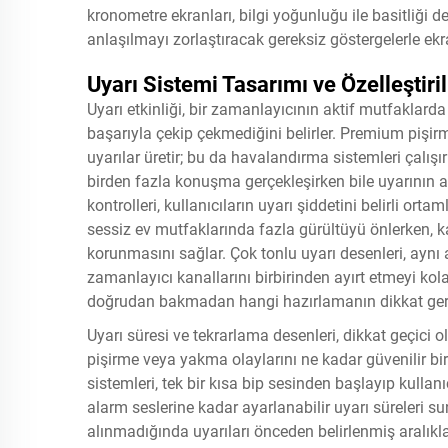
kronometre ekranları, bilgi yoğunluğu ile basitliği 
anlaşılmayı zorlaştıracak gereksiz göstergelerle ek
Uyarı Sistemi Tasarımı ve Özelleştiri
Uyarı etkinliği, bir zamanlayıcının aktif mutfaklard
başarıyla çekip çekmediğini belirler. Premium pişirme
uyarılar üretir; bu da havalandırma sistemleri çalış
birden fazla konuşma gerçekleşirken bile uyarının al
kontrolleri, kullanıcıların uyarı şiddetini belirli or
sessiz ev mutfaklarında fazla gürültüyü önlerken, ka
korunmasını sağlar. Çok tonlu uyarı desenleri, aynı 
zamanlayıcı kanallarını birbirinden ayırt etmeyi kola
doğrudan bakmadan hangi hazırlamanın dikkat gerekt
Uyarı süresi ve tekrarlama desenleri, dikkat geçici 
pişirme veya yakma olaylarını ne kadar güvenilir bir 
sistemleri, tek bir kısa bip sesinden başlayıp kulla
alarm seslerine kadar ayarlanabilir uyarı süreleri suna
alınmadığında uyarıları önceden belirlenmiş aralıklar