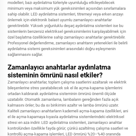
modelleri, bazı aydınlatma türleriyle uyumluluğu etkileyebilecek
minimum veya maksimum yük gereksinimleri açısından sınırlamalara
sahip olabilir. LED aydınlatma sistemleri, titremeyi veya erken arızayı
önlemek için elektronik balast uyumlu zamanlayıcı anahtarlar
gerektirebilir. Yüksek yoğunluklu deşarj aydınlatma sistemleri ise bu
sistemlerin benzersiz elektriksel gereksinimlerini karşılayabilmek için
özel başlatma özelliklerine sahip zamanlayıcı anahtarlar gerektirebilir.
Profesyonel değerlendirme, zamanlayıcı anahtarın yetenekleri ile belirli
aydınlatma sistemi gereksinimleri arasındaki doğru eşleşmenin
sağlanmasını sağlar.
Zamanlayıcı anahtarlar aydınlatma
sisteminin ömrünü nasıl etkiler?
Zamanlayıcı anahtarlar, toplam çalışma saatlerini azaltarak ve elektrik
bileşenlerine stres yaratabilecek sık el ile açma-kapama işlemlerini
ortadan kaldırarak aydınlatma sisteminin ömrünü önemli ölçüde
uzatabilir. Otomatik zamanlama, lambaların gereğinden fazla açık
kalmasını önler; bu da ısı birikimini azaltır ve lamba ömrünü uzatır.
Kaliteli zamanlayıcı anahtarların kademeli açma-kapama özellikleri, ani
el ile açma-kapamaya kıyasla aydınlatma sistemlerindeki elektriksel
stresi en aza indirir. LED aydınlatma sistemleri, zamanlayıcı anahtar
kontrolünden özellikle fayda görür; çünkü azaltılmış çalışma saatleri ve
kontrollü açma-kapama işlemleri, LED ömrünü %20–%40 oranında