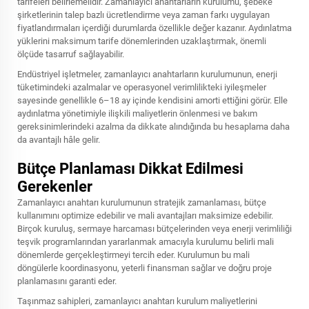
tarifeleri belirlemelidir. Zamanlayıcı anahtarların kurulumu, şebeke
şirketlerinin talep bazlı ücretlendirme veya zaman farkı uygulayan
fiyatlandırmaları içerdiği durumlarda özellikle değer kazanır. Aydınlatma
yüklerini maksimum tarife dönemlerinden uzaklaştırmak, önemli
ölçüde tasarruf sağlayabilir.
Endüstriyel işletmeler, zamanlayıcı anahtarların kurulumunun, enerji
tüketimindeki azalmalar ve operasyonel verimlilikteki iyileşmeler
sayesinde genellikle 6–18 ay içinde kendisini amorti ettiğini görür. Elle
aydınlatma yönetimiyle ilişkili maliyetlerin önlenmesi ve bakım
gereksinimlerindeki azalma da dikkate alındığında bu hesaplama daha
da avantajlı hâle gelir.
Bütçe Planlaması Dikkat Edilmesi
Gerekenler
Zamanlayıcı anahtarı kurulumunun stratejik zamanlaması, bütçe
kullanımını optimize edebilir ve mali avantajları maksimize edebilir.
Birçok kuruluş, sermaye harcaması bütçelerinden veya enerji verimliliği
teşvik programlarından yararlanmak amacıyla kurulumu belirli mali
dönemlerde gerçekleştirmeyi tercih eder. Kurulumun bu mali
döngülerle koordinasyonu, yeterli finansman sağlar ve doğru proje
planlamasını garanti eder.
Taşınmaz sahipleri, zamanlayıcı anahtarı kurulum maliyetlerini