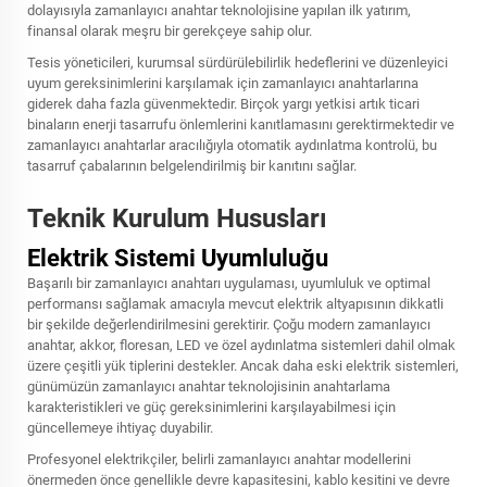
dolayısıyla zamanlayıcı anahtar teknolojisine yapılan ilk yatırım,
finansal olarak meşru bir gerekçeye sahip olur.
Tesis yöneticileri, kurumsal sürdürülebilirlik hedeflerini ve düzenleyici
uyum gereksinimlerini karşılamak için zamanlayıcı anahtarlarına
giderek daha fazla güvenmektedir. Birçok yargı yetkisi artık ticari
binaların enerji tasarrufu önlemlerini kanıtlamasını gerektirmektedir ve
zamanlayıcı anahtarlar aracılığıyla otomatik aydınlatma kontrolü, bu
tasarruf çabalarının belgelendirilmiş bir kanıtını sağlar.
Teknik Kurulum Hususları
Elektrik Sistemi Uyumluluğu
Başarılı bir zamanlayıcı anahtarı uygulaması, uyumluluk ve optimal
performansı sağlamak amacıyla mevcut elektrik altyapısının dikkatli
bir şekilde değerlendirilmesini gerektirir. Çoğu modern zamanlayıcı
anahtar, akkor, floresan, LED ve özel aydınlatma sistemleri dahil olmak
üzere çeşitli yük tiplerini destekler. Ancak daha eski elektrik sistemleri,
günümüzün zamanlayıcı anahtar teknolojisinin anahtarlama
karakteristikleri ve güç gereksinimlerini karşılayabilmesi için
güncellemeye ihtiyaç duyabilir.
Profesyonel elektrikçiler, belirli zamanlayıcı anahtar modellerini
önermeden önce genellikle devre kapasitesini, kablo kesitini ve devre