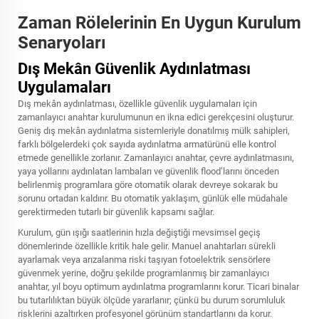
Zaman Rölelerinin En Uygun Kurulum
Senaryoları
Dış Mekân Güvenlik Aydınlatması
Uygulamaları
Dış mekân aydınlatması, özellikle güvenlik uygulamaları için
zamanlayıcı anahtar kurulumunun en ikna edici gerekçesini oluşturur.
Geniş dış mekân aydınlatma sistemleriyle donatılmış mülk sahipleri,
farklı bölgelerdeki çok sayıda aydınlatma armatürünü elle kontrol
etmede genellikle zorlanır. Zamanlayıcı anahtar, çevre aydınlatmasını,
yaya yollarını aydınlatan lambaları ve güvenlik flood’larını önceden
belirlenmiş programlara göre otomatik olarak devreye sokarak bu
sorunu ortadan kaldırır. Bu otomatik yaklaşım, günlük elle müdahale
gerektirmeden tutarlı bir güvenlik kapsamı sağlar.
Kurulum, gün ışığı saatlerinin hızla değiştiği mevsimsel geçiş
dönemlerinde özellikle kritik hale gelir. Manuel anahtarları sürekli
ayarlamak veya arızalanma riski taşıyan fotoelektrik sensörlere
güvenmek yerine, doğru şekilde programlanmış bir zamanlayıcı
anahtar, yıl boyu optimum aydınlatma programlarını korur. Ticari binalar
bu tutarlılıktan büyük ölçüde yararlanır; çünkü bu durum sorumluluk
risklerini azaltırken profesyonel görünüm standartlarını da korur.