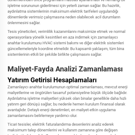
işletme sorununun giderilmesi için yeterli zaman sağlar. Bu hazırlık,
aydınlatma sistemlerinin maksimum elektrik tarifeleri uygulandığı
dönemlerde verimsiz çalışmasına neden olabilecek acil durumların
önlenmesini sağlar.
Tesis yöneticileri, verimlilik kazanımlarını maksimize etmek ve normal
operasyonlara yönelik kesintileri en aza indirmek için zamanlayıcı
anahtar kurulumunu HVAC sistemi bakımı ve diğer elektrik sistemleri
güncellemeleriyle koordine etmelidir. Bu kapsamlı yaklaşım, tüm bina
sistemlerinin etkili bir şekilde birlikte çalışmasını sağlar.
Maliyet-Fayda Analizi Zamanlaması
Yatırım Getirisi Hesaplamaları
Zamanlayıcı anahtar kurulumunun optimal zamanlaması, mevcut enerji
maliyetlerine ve öngörülen tasarruf potansiyeline büyük ölçüde bağlıdır.
Aydınlatma işletme maliyetleri yüksek olan binalar genellikle daha hızlı
yatırım geri dönüşü sağlar; bu nedenle hemen kurulum finansal olarak
avantajlıdır. Detaylı enerji denetimleri, en maliyet-etkin uygulama
zamanlamasını belirlemeye yardımcı olur.
Ticari tesisler, elektrik faturalandırma desenlerini analiz ederek
maksimum talep dönemlerini ve kullanım zamanına göre değişen