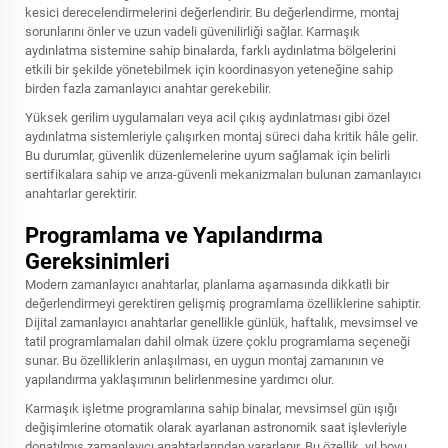
kesici derecelendirmelerini değerlendirir. Bu değerlendirme, montaj
sorunlarını önler ve uzun vadeli güvenilirliği sağlar. Karmaşık
aydınlatma sistemine sahip binalarda, farklı aydınlatma bölgelerini
etkili bir şekilde yönetebilmek için koordinasyon yeteneğine sahip
birden fazla zamanlayıcı anahtar gerekebilir.
Yüksek gerilim uygulamaları veya acil çıkış aydınlatması gibi özel
aydınlatma sistemleriyle çalışırken montaj süreci daha kritik hâle gelir.
Bu durumlar, güvenlik düzenlemelerine uyum sağlamak için belirli
sertifikalara sahip ve arıza-güvenli mekanizmaları bulunan zamanlayıcı
anahtarlar gerektirir.
Programlama ve Yapılandırma
Gereksinimleri
Modern zamanlayıcı anahtarlar, planlama aşamasında dikkatli bir
değerlendirmeyi gerektiren gelişmiş programlama özelliklerine sahiptir.
Dijital zamanlayıcı anahtarlar genellikle günlük, haftalık, mevsimsel ve
tatil programlamaları dahil olmak üzere çoklu programlama seçeneği
sunar. Bu özelliklerin anlaşılması, en uygun montaj zamanının ve
yapılandırma yaklaşımının belirlenmesine yardımcı olur.
Karmaşık işletme programlarına sahip binalar, mevsimsel gün ışığı
değişimlerine otomatik olarak ayarlanan astronomik saat işlevleriyle
donatılmış zamanlayıcı anahtarlarından yararlanır. Bu özellik, yıl boyu