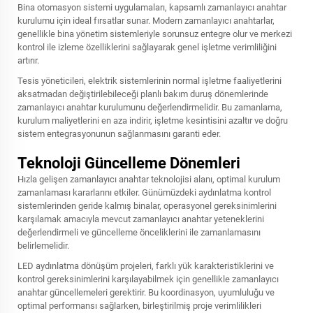
Bina otomasyon sistemi uygulamaları, kapsamlı zamanlayıcı anahtar
kurulumu için ideal fırsatlar sunar. Modern zamanlayıcı anahtarlar,
genellikle bina yönetim sistemleriyle sorunsuz entegre olur ve merkezi
kontrol ile izleme özelliklerini sağlayarak genel işletme verimliliğini
artırır.
Tesis yöneticileri, elektrik sistemlerinin normal işletme faaliyetlerini
aksatmadan değiştirilebileceği planlı bakım duruş dönemlerinde
zamanlayıcı anahtar kurulumunu değerlendirmelidir. Bu zamanlama,
kurulum maliyetlerini en aza indirir, işletme kesintisini azaltır ve doğru
sistem entegrasyonunun sağlanmasını garanti eder.
Teknoloji Güncelleme Dönemleri
Hızla gelişen zamanlayıcı anahtar teknolojisi alanı, optimal kurulum
zamanlaması kararlarını etkiler. Günümüzdeki aydınlatma kontrol
sistemlerinden geride kalmış binalar, operasyonel gereksinimlerini
karşılamak amacıyla mevcut zamanlayıcı anahtar yeteneklerini
değerlendirmeli ve güncelleme önceliklerini ile zamanlamasını
belirlemelidir.
LED aydınlatma dönüşüm projeleri, farklı yük karakteristiklerini ve
kontrol gereksinimlerini karşılayabilmek için genellikle zamanlayıcı
anahtar güncellemeleri gerektirir. Bu koordinasyon, uyumluluğu ve
optimal performansı sağlarken, birleştirilmiş proje verimlilikleri