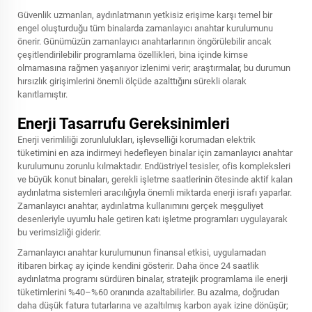
Güvenlik uzmanları, aydınlatmanın yetkisiz erişime karşı temel bir
engel oluşturduğu tüm binalarda zamanlayıcı anahtar kurulumunu
önerir. Günümüzün zamanlayıcı anahtarlarının öngörülebilir ancak
çeşitlendirilebilir programlama özellikleri, bina içinde kimse
olmamasına rağmen yaşanıyor izlenimi verir; araştırmalar, bu durumun
hırsızlık girişimlerini önemli ölçüde azalttığını sürekli olarak
kanıtlamıştır.
Enerji Tasarrufu Gereksinimleri
Enerji verimliliği zorunlulukları, işlevselliği korumadan elektrik
tüketimini en aza indirmeyi hedefleyen binalar için zamanlayıcı anahtar
kurulumunu zorunlu kılmaktadır. Endüstriyel tesisler, ofis kompleksleri
ve büyük konut binaları, gerekli işletme saatlerinin ötesinde aktif kalan
aydınlatma sistemleri aracılığıyla önemli miktarda enerji israfı yaparlar.
Zamanlayıcı anahtar, aydınlatma kullanımını gerçek meşguliyet
desenleriyle uyumlu hale getiren katı işletme programları uygulayarak
bu verimsizliği giderir.
Zamanlayıcı anahtar kurulumunun finansal etkisi, uygulamadan
itibaren birkaç ay içinde kendini gösterir. Daha önce 24 saatlik
aydınlatma programı sürdüren binalar, stratejik programlama ile enerji
tüketimlerini %40–%60 oranında azaltabilirler. Bu azalma, doğrudan
daha düşük fatura tutarlarına ve azaltılmış karbon ayak izine dönüşür;