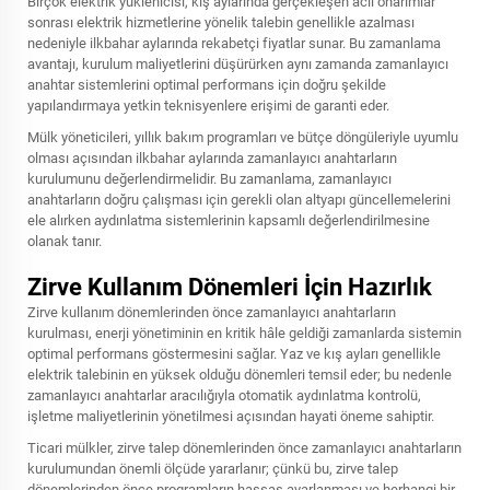
Birçok elektrik yüklenicisi, kış aylarında gerçekleşen acil onarımlar
sonrası elektrik hizmetlerine yönelik talebin genellikle azalması
nedeniyle ilkbahar aylarında rekabetçi fiyatlar sunar. Bu zamanlama
avantajı, kurulum maliyetlerini düşürürken aynı zamanda zamanlayıcı
anahtar sistemlerini optimal performans için doğru şekilde
yapılandırmaya yetkin teknisyenlere erişimi de garanti eder.
Mülk yöneticileri, yıllık bakım programları ve bütçe döngüleriyle uyumlu
olması açısından ilkbahar aylarında zamanlayıcı anahtarların
kurulumunu değerlendirmelidir. Bu zamanlama, zamanlayıcı
anahtarların doğru çalışması için gerekli olan altyapı güncellemelerini
ele alırken aydınlatma sistemlerinin kapsamlı değerlendirilmesine
olanak tanır.
Zirve Kullanım Dönemleri İçin Hazırlık
Zirve kullanım dönemlerinden önce zamanlayıcı anahtarların
kurulması, enerji yönetiminin en kritik hâle geldiği zamanlarda sistemin
optimal performans göstermesini sağlar. Yaz ve kış ayları genellikle
elektrik talebinin en yüksek olduğu dönemleri temsil eder; bu nedenle
zamanlayıcı anahtarlar aracılığıyla otomatik aydınlatma kontrolü,
işletme maliyetlerinin yönetilmesi açısından hayati öneme sahiptir.
Ticari mülkler, zirve talep dönemlerinden önce zamanlayıcı anahtarların
kurulumundan önemli ölçüde yararlanır; çünkü bu, zirve talep
dönemlerinden önce programların hassas ayarlanması ve herhangi bir