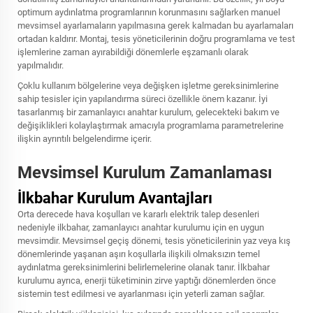
optimum aydınlatma programlarının korunmasını sağlarken manuel
mevsimsel ayarlamaların yapılmasına gerek kalmadan bu ayarlamaları
ortadan kaldırır. Montaj, tesis yöneticilerinin doğru programlama ve test
işlemlerine zaman ayırabildiği dönemlerle eşzamanlı olarak
yapılmalıdır.
Çoklu kullanım bölgelerine veya değişken işletme gereksinimlerine
sahip tesisler için yapılandırma süreci özellikle önem kazanır. İyi
tasarlanmış bir
zamanlayıcı anahtar
kurulum, gelecekteki bakım ve
değişiklikleri kolaylaştırmak amacıyla programlama parametrelerine
ilişkin ayrıntılı belgelendirme içerir.
Mevsimsel Kurulum Zamanlaması
İlkbahar Kurulum Avantajları
Orta derecede hava koşulları ve kararlı elektrik talep desenleri
nedeniyle ilkbahar, zamanlayıcı anahtar kurulumu için en uygun
mevsimdir. Mevsimsel geçiş dönemi, tesis yöneticilerinin yaz veya kış
dönemlerinde yaşanan aşırı koşullarla ilişkili olmaksızın temel
aydınlatma gereksinimlerini belirlemelerine olanak tanır. İlkbahar
kurulumu ayrıca, enerji tüketiminin zirve yaptığı dönemlerden önce
sistemin test edilmesi ve ayarlanması için yeterli zaman sağlar.