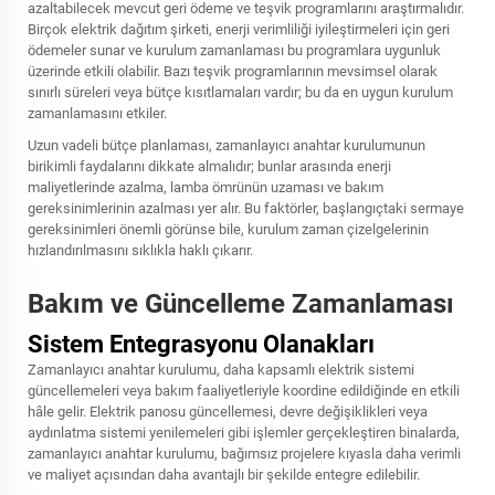
azaltabilecek mevcut geri ödeme ve teşvik programlarını araştırmalıdır.
Birçok elektrik dağıtım şirketi, enerji verimliliği iyileştirmeleri için geri
ödemeler sunar ve kurulum zamanlaması bu programlara uygunluk
üzerinde etkili olabilir. Bazı teşvik programlarının mevsimsel olarak
sınırlı süreleri veya bütçe kısıtlamaları vardır; bu da en uygun kurulum
zamanlamasını etkiler.
Uzun vadeli bütçe planlaması, zamanlayıcı anahtar kurulumunun
birikimli faydalarını dikkate almalıdır; bunlar arasında enerji
maliyetlerinde azalma, lamba ömrünün uzaması ve bakım
gereksinimlerinin azalması yer alır. Bu faktörler, başlangıçtaki sermaye
gereksinimleri önemli görünse bile, kurulum zaman çizelgelerinin
hızlandırılmasını sıklıkla haklı çıkarır.
Bakım ve Güncelleme Zamanlaması
Sistem Entegrasyonu Olanakları
Zamanlayıcı anahtar kurulumu, daha kapsamlı elektrik sistemi
güncellemeleri veya bakım faaliyetleriyle koordine edildiğinde en etkili
hâle gelir. Elektrik panosu güncellemesi, devre değişiklikleri veya
aydınlatma sistemi yenilemeleri gibi işlemler gerçekleştiren binalarda,
zamanlayıcı anahtar kurulumu, bağımsız projelere kıyasla daha verimli
ve maliyet açısından daha avantajlı bir şekilde entegre edilebilir.