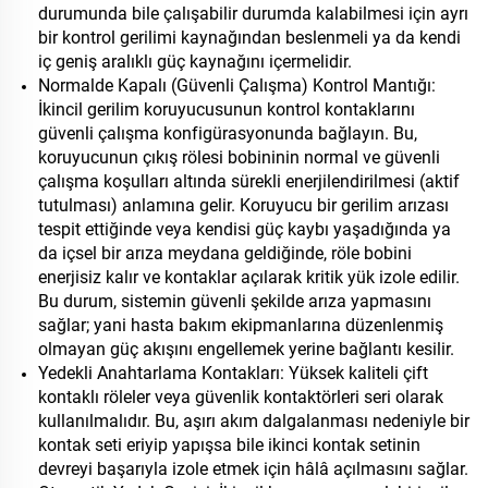
durumunda bile çalışabilir durumda kalabilmesi için ayrı
bir kontrol gerilimi kaynağından beslenmeli ya da kendi
iç geniş aralıklı güç kaynağını içermelidir.
Normalde Kapalı (Güvenli Çalışma) Kontrol Mantığı:
İkincil gerilim koruyucusunun kontrol kontaklarını
güvenli çalışma konfigürasyonunda bağlayın. Bu,
koruyucunun çıkış rölesi bobininin normal ve güvenli
çalışma koşulları altında sürekli enerjilendirilmesi (aktif
tutulması) anlamına gelir. Koruyucu bir gerilim arızası
tespit ettiğinde veya kendisi güç kaybı yaşadığında ya
da içsel bir arıza meydana geldiğinde, röle bobini
enerjisiz kalır ve kontaklar açılarak kritik yük izole edilir.
Bu durum, sistemin güvenli şekilde arıza yapmasını
sağlar; yani hasta bakım ekipmanlarına düzenlenmiş
olmayan güç akışını engellemek yerine bağlantı kesilir.
Yedekli Anahtarlama Kontakları: Yüksek kaliteli çift
kontaklı röleler veya güvenlik kontaktörleri seri olarak
kullanılmalıdır. Bu, aşırı akım dalgalanması nedeniyle bir
kontak seti eriyip yapışsa bile ikinci kontak setinin
devreyi başarıyla izole etmek için hâlâ açılmasını sağlar.