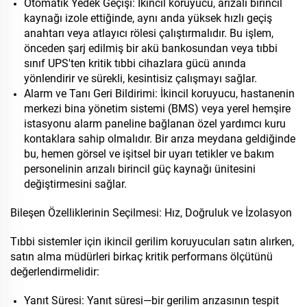
Otomatik Yedek Geçişi: İkincil koruyucu, arızalı birincil
kaynağı izole ettiğinde, aynı anda yüksek hızlı geçiş
anahtarı veya atlayıcı rölesi çalıştırmalıdır. Bu işlem,
önceden şarj edilmiş bir akü bankosundan veya tıbbi
sınıf UPS'ten kritik tıbbi cihazlara gücü anında
yönlendirir ve sürekli, kesintisiz çalışmayı sağlar.
Alarm ve Tanı Geri Bildirimi: İkincil koruyucu, hastanenin
merkezi bina yönetim sistemi (BMS) veya yerel hemşire
istasyonu alarm paneline bağlanan özel yardımcı kuru
kontaklara sahip olmalıdır. Bir arıza meydana geldiğinde
bu, hemen görsel ve işitsel bir uyarı tetikler ve bakım
personelinin arızalı birincil güç kaynağı ünitesini
değiştirmesini sağlar.
Bileşen Özelliklerinin Seçilmesi: Hız, Doğruluk ve İzolasyon
Tıbbi sistemler için ikincil gerilim koruyucuları satın alırken,
satın alma müdürleri birkaç kritik performans ölçütünü
değerlendirmelidir:
Yanıt Süresi: Yanıt süresi—bir gerilim arızasının tespit