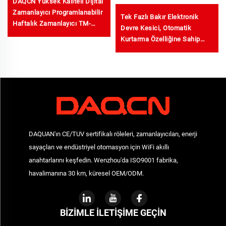
DAQCN Yüksek Kaliteli Dijital
Zamanlayıcı Programlanabilir
Tek Fazlı Bakır Elektronik
Haftalık Zamanlayıcı TM-
Devre Kesici, Otomatik
619LHN
Kurtarma Özelliğine Sahip
Aşırı/Alt Gerilim ve AC Akım
Koruyucu
DAQUAN'ın CE/TUV sertifikalı röleleri, zamanlayıcıları, enerji
sayaçları ve endüstriyel otomasyon için WiFi akıllı
anahtarlarını keşfedin. Wenzhou'da ISO9001 fabrika,
havalimanına 30 km, küresel OEM/ODM.
BIZIMLE İLETIŞIME GEÇIN