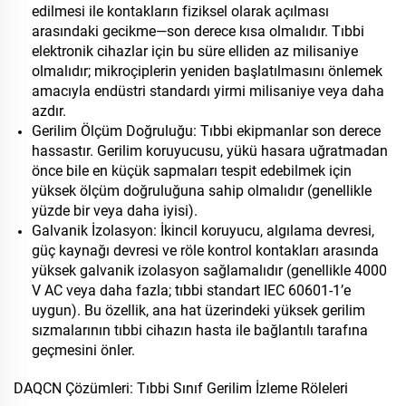
edilmesi ile kontakların fiziksel olarak açılması
arasındaki gecikme—son derece kısa olmalıdır. Tıbbi
elektronik cihazlar için bu süre elliden az milisaniye
olmalıdır; mikroçiplerin yeniden başlatılmasını önlemek
amacıyla endüstri standardı yirmi milisaniye veya daha
azdır.
Gerilim Ölçüm Doğruluğu: Tıbbi ekipmanlar son derece
hassastır. Gerilim koruyucusu, yükü hasara uğratmadan
önce bile en küçük sapmaları tespit edebilmek için
yüksek ölçüm doğruluğuna sahip olmalıdır (genellikle
yüzde bir veya daha iyisi).
Galvanik İzolasyon: İkincil koruyucu, algılama devresi,
güç kaynağı devresi ve röle kontrol kontakları arasında
yüksek galvanik izolasyon sağlamalıdır (genellikle 4000
V AC veya daha fazla; tıbbi standart IEC 60601-1’e
uygun). Bu özellik, ana hat üzerindeki yüksek gerilim
sızmalarının tıbbi cihazın hasta ile bağlantılı tarafına
geçmesini önler.
DAQCN Çözümleri: Tıbbi Sınıf Gerilim İzleme Röleleri