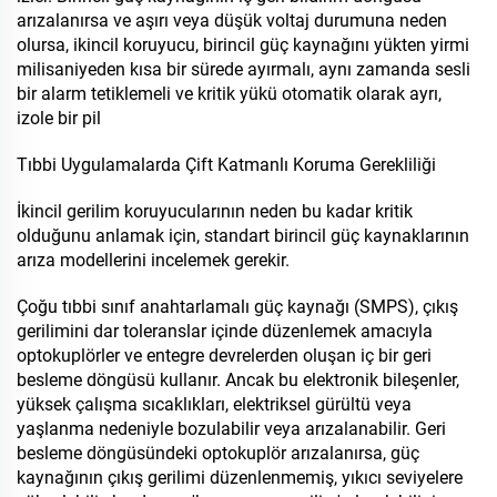
arızalanırsa ve aşırı veya düşük voltaj durumuna neden
olursa, ikincil koruyucu, birincil güç kaynağını yükten yirmi
milisaniyeden kısa bir sürede ayırmalı, aynı zamanda sesli
bir alarm tetiklemeli ve kritik yükü otomatik olarak ayrı,
izole bir pil
Tıbbi Uygulamalarda Çift Katmanlı Koruma Gerekliliği
İkincil gerilim koruyucularının neden bu kadar kritik
olduğunu anlamak için, standart birincil güç kaynaklarının
arıza modellerini incelemek gerekir.
Çoğu tıbbi sınıf anahtarlamalı güç kaynağı (SMPS), çıkış
gerilimini dar toleranslar içinde düzenlemek amacıyla
optokuplörler ve entegre devrelerden oluşan iç bir geri
besleme döngüsü kullanır. Ancak bu elektronik bileşenler,
yüksek çalışma sıcaklıkları, elektriksel gürültü veya
yaşlanma nedeniyle bozulabilir veya arızalanabilir. Geri
besleme döngüsündeki optokuplör arızalanırsa, güç
kaynağının çıkış gerilimi düzenlenmemiş, yıkıcı seviyelere