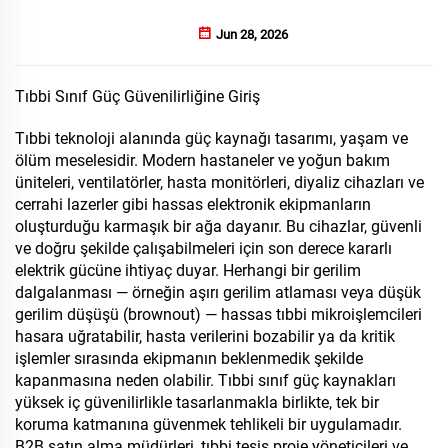
Jun 28, 2026
Tıbbi Sınıf Güç Güvenilirliğine Giriş
Tıbbi teknoloji alanında güç kaynağı tasarımı, yaşam ve
ölüm meselesidir. Modern hastaneler ve yoğun bakım
üniteleri, ventilatörler, hasta monitörleri, diyaliz cihazları ve
cerrahi lazerler gibi hassas elektronik ekipmanların
oluşturduğu karmaşık bir ağa dayanır. Bu cihazlar, güvenli
ve doğru şekilde çalışabilmeleri için son derece kararlı
elektrik gücüne ihtiyaç duyar. Herhangi bir gerilim
dalgalanması — örneğin aşırı gerilim atlaması veya düşük
gerilim düşüşü (brownout) — hassas tıbbi mikroişlemcileri
hasara uğratabilir, hasta verilerini bozabilir ya da kritik
işlemler sırasında ekipmanın beklenmedik şekilde
kapanmasına neden olabilir. Tıbbi sınıf güç kaynakları
yüksek iç güvenilirlikle tasarlanmakla birlikte, tek bir
koruma katmanına güvenmek tehlikeli bir uygulamadır.
B2B satın alma müdürleri, tıbbi tesis proje yöneticileri ve