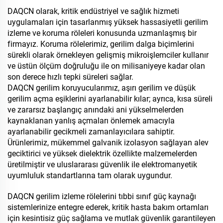
DAQCN olarak, kritik endüstriyel ve sağlık hizmeti
uygulamaları için tasarlanmış yüksek hassasiyetli gerilim
izleme ve koruma röleleri konusunda uzmanlaşmış bir
firmayız. Koruma rölelerimiz, gerilim dalga biçimlerini
sürekli olarak örnekleyen gelişmiş mikroişlemciler kullanır
ve üstün ölçüm doğruluğu ile on milisaniyeye kadar olan
son derece hızlı tepki süreleri sağlar.
DAQCN gerilim koruyucularımız, aşırı gerilim ve düşük
gerilim açma eşiklerini ayarlanabilir kılar; ayrıca, kısa süreli
ve zararsız başlangıç anındaki ani yükselmelerden
kaynaklanan yanlış açmaları önlemek amacıyla
ayarlanabilir gecikmeli zamanlayıcılara sahiptir.
Ürünlerimiz, mükemmel galvanik izolasyon sağlayan alev
geciktirici ve yüksek dielektrik özellikte malzemelerden
üretilmiştir ve uluslararası güvenlik ile elektromanyetik
uyumluluk standartlarına tam olarak uygundur.
DAQCN gerilim izleme rölelerini tıbbi sınıf güç kaynağı
sistemlerinize entegre ederek, kritik hasta bakım ortamları
için kesintisiz güç sağlama ve mutlak güvenlik garantileyen