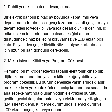
1. Dahili yedek pilin derin deşarj olması
Bir elektrik panosu birkaç ay boyunca kapatılmış veya
depolamada tutulmuşsa, gerçek zamanlı saati çalıştırmaya
devam eden iç yedek pil yavaşça deşarj olur. Pil gerilimi, iç
mikro işlemcinin minimum çalışma eşiğini altına
düştüğünde cihaz belleğini koruyamaz ve LCD ekran boş
kalır. Pil yeniden şarj edilebilir NiMH tipiyse, kurtarılması
için uzun bir şarj döngüsü gerekebilir.
2. Mikro işlemci Kilidi veya Program Çökmesi
Herhangi bir mikrodenetleyici tabanlı elektronik cihap gibi,
dijital zaman anahtarı yazılım kilidine uğrayabilir veya
program çökebilir. Bu durum genellikle yakınlarındaki ağır
makinelerin veya kontaktörlerin açılıp kapanması sırasında
ana şebeke hattında oluşan yoğun elektriksel gürültü,
gerilim geçici dalgalanmaları veya elektromanyetik girişim
(EMI) ile tetiklenir. Kilitleme durumunda işlemci durur ve
LCD ekran boşa çıkar veya donar.