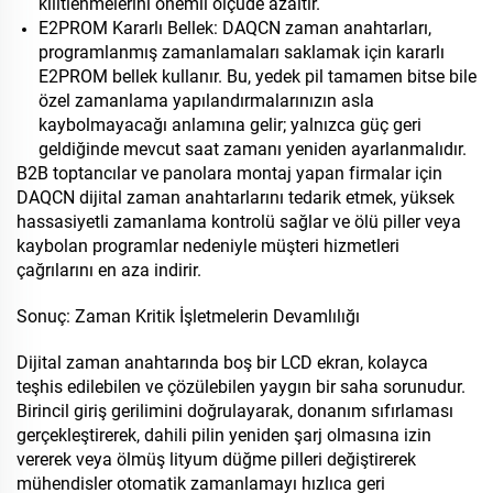
kilitlenmelerini önemli ölçüde azaltır.
E2PROM Kararlı Bellek: DAQCN zaman anahtarları,
programlanmış zamanlamaları saklamak için kararlı
E2PROM bellek kullanır. Bu, yedek pil tamamen bitse bile
özel zamanlama yapılandırmalarınızın asla
kaybolmayacağı anlamına gelir; yalnızca güç geri
geldiğinde mevcut saat zamanı yeniden ayarlanmalıdır.
B2B toptancılar ve panolara montaj yapan firmalar için
DAQCN dijital zaman anahtarlarını tedarik etmek, yüksek
hassasiyetli zamanlama kontrolü sağlar ve ölü piller veya
kaybolan programlar nedeniyle müşteri hizmetleri
çağrılarını en aza indirir.
Sonuç: Zaman Kritik İşletmelerin Devamlılığı
Dijital zaman anahtarında boş bir LCD ekran, kolayca
teşhis edilebilen ve çözülebilen yaygın bir saha sorunudur.
Birincil giriş gerilimini doğrulayarak, donanım sıfırlaması
gerçekleştirerek, dahili pilin yeniden şarj olmasına izin
vererek veya ölmüş lityum düğme pilleri değiştirerek
mühendisler otomatik zamanlamayı hızlıca geri