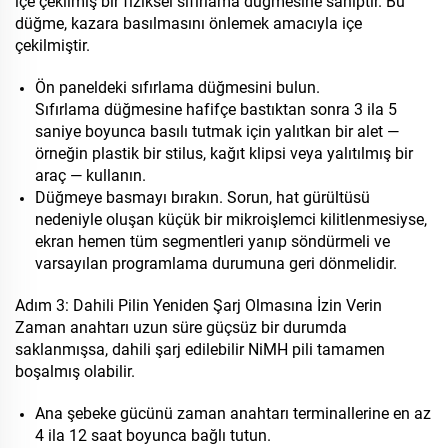
içe çekilmiş bir fiziksel sıfırlama düğmesine sahiptir. Bu
düğme, kazara basılmasını önlemek amacıyla içe
çekilmiştir.
Ön paneldeki sıfırlama düğmesini bulun.
Sıfırlama düğmesine hafifçe bastıktan sonra 3 ila 5
saniye boyunca basılı tutmak için yalıtkan bir alet —
örneğin plastik bir stilus, kağıt klipsi veya yalıtılmış bir
araç — kullanın.
Düğmeye basmayı bırakın. Sorun, hat gürültüsü
nedeniyle oluşan küçük bir mikroişlemci kilitlenmesiyse,
ekran hemen tüm segmentleri yanıp söndürmeli ve
varsayılan programlama durumuna geri dönmelidir.
Adım 3: Dahili Pilin Yeniden Şarj Olmasına İzin Verin
Zaman anahtarı uzun süre güçsüz bir durumda
saklanmışsa, dahili şarj edilebilir NiMH pili tamamen
boşalmış olabilir.
Ana şebeke gücünü zaman anahtarı terminallerine en az
4 ila 12 saat boyunca bağlı tutun.