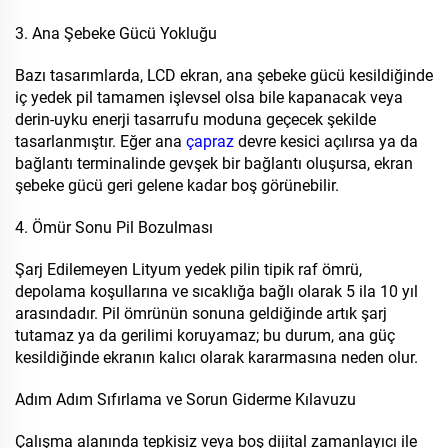
3. Ana Şebeke Gücü Yokluğu
Bazı tasarımlarda, LCD ekran, ana şebeke gücü kesildiğinde
iç yedek pil tamamen işlevsel olsa bile kapanacak veya
derin-uyku enerji tasarrufu moduna geçecek şekilde
tasarlanmıştır. Eğer ana
çapraz
devre kesici açılırsa ya da
bağlantı terminalinde gevşek bir bağlantı oluşursa, ekran
şebeke gücü geri gelene kadar boş görünebilir.
4. Ömür Sonu Pil Bozulması
Şarj Edilemeyen Lityum yedek pilin tipik raf ömrü,
depolama koşullarına ve sıcaklığa bağlı olarak 5 ila 10 yıl
arasındadır. Pil ömrünün sonuna geldiğinde artık şarj
tutamaz ya da gerilimi koruyamaz; bu durum, ana güç
kesildiğinde ekranın kalıcı olarak kararmasına neden olur.
Adım Adım Sıfırlama ve Sorun Giderme Kılavuzu
Çalışma alanında tepkisiz veya boş dijital zamanlayıcı ile