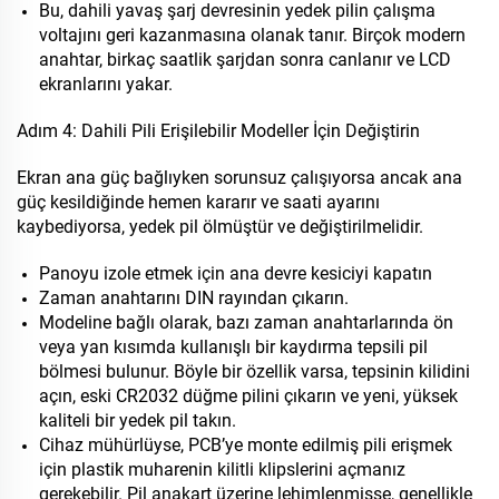
Bu, dahili yavaş şarj devresinin yedek pilin çalışma
voltajını geri kazanmasına olanak tanır. Birçok modern
anahtar, birkaç saatlik şarjdan sonra canlanır ve LCD
ekranlarını yakar.
Adım 4: Dahili Pili Erişilebilir Modeller İçin Değiştirin
Ekran ana güç bağlıyken sorunsuz çalışıyorsa ancak ana
güç kesildiğinde hemen kararır ve saati ayarını
kaybediyorsa, yedek pil ölmüştür ve değiştirilmelidir.
Panoyu izole etmek için ana devre kesiciyi kapatın
Zaman anahtarını DIN rayından çıkarın.
Modeline bağlı olarak, bazı zaman anahtarlarında ön
veya yan kısımda kullanışlı bir kaydırma tepsili pil
bölmesi bulunur. Böyle bir özellik varsa, tepsinin kilidini
açın, eski CR2032 düğme pilini çıkarın ve yeni, yüksek
kaliteli bir yedek pil takın.
Cihaz mühürlüyse, PCB’ye monte edilmiş pili erişmek
için plastik muharenin kilitli klipslerini açmanız
gerekebilir. Pil anakart üzerine lehimlenmişse, genellikle