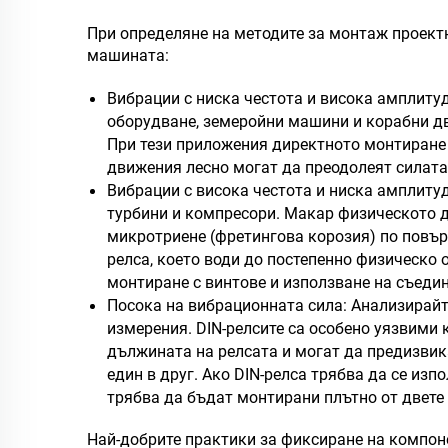
При определяне на методите за монтаж проект
машината:
Вибрации с ниска честота и висока амплитуд
оборудване, земеройни машини и корабни дв
При тези приложения директното монтиране 
движения лесно могат да преодолеят силата
Вибрации с висока честота и ниска амплиту
турбини и компресори. Макар физическото д
микротриене (фретингова корозия) по повър
релса, което води до постепенно физическо 
монтиране с винтове и използване на съедин
Посока на вибрационната сила: Анализирайт
измерения. DIN-релсите са особено уязвими 
дължината на релсата и могат да предизвик
един в друг. Ако DIN-релса трябва да се из
трябва да бъдат монтирани плътно от двете 
Най-добрите практики за фиксиране на компон