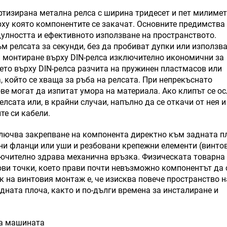
ртизирана метална релса с ширина тридесет и пет милиме
ърху която компонентите се закачат. Основните предимства
дулността и ефективното използване на пространството.
м релсата за секунди, без да пробиват дупки или използв
а монтиране върху DIN-релса изключително икономични за
ето върху DIN-релса разчита на пружинен пластмасов или
, който се хваща за ръба на релсата. При непрекъснато
е могат да изпитат умора на материала. Ако клипът се ос
лсата или, в крайни случаи, напълно да се откачи от нея и
те си кабели.
ключва закрепване на компонента директно към задната п
ни фланци или уши и резбовани крепежни елементи (винто
лючително здрава механична връзка. Физическата товарна
ви точки, което прави почти невъзможно компонентът да 
 на винтовия монтаж е, че изисква повече пространство н
дната плоча, както и по-дълги времена за инсталиране и
на машината