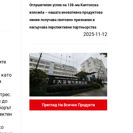
Оглушителен успех на 138-ма Кантонска
изложба – нашата иновативна продуктова
линия получава световно признание и
насърчава перспективни партньорства
2025-11-12
ите
 като
и
трес.
и до
Преглед На Всички Продукти
борът
ектен
ко