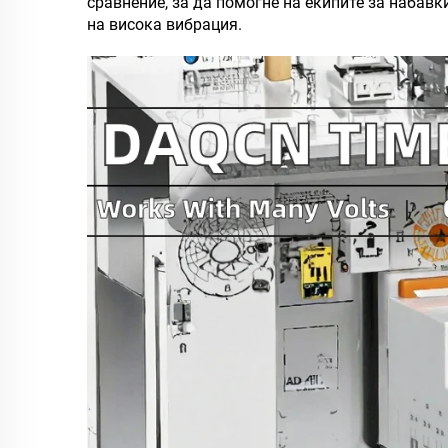
сравнение, за да помогне на екипите за набав
на висока вибрация.