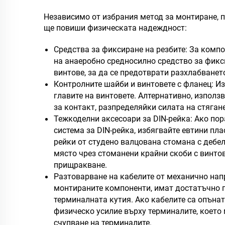
Независимо от избрания метод за монтиране, 
ще повиши физическата надеждност:
Средства за фиксиране на резбите: За компо
на анаеробно средносилно средство за фикси
винтове, за да се предотврати разхлабванет
Контролните шайби и винтовете с фланец: И
главите на винтовете. Алтернативно, използ
за контакт, разпределяйки силата на стяга
Тежкоделни аксесоари за DIN-рейка: Ако пор
система за DIN-рейка, избягвайте евтини пл
рейки от студено валцована стомана с дебел
място чрез стоманени крайни скоби с винтов
прищракване.
Разтоварване на кабелите от механично напр
монтираните компоненти, имат достатъчно п
терминалната кутия. Ако кабелите са опъна
физическо усилие върху терминалите, което
счупване на терминалите.