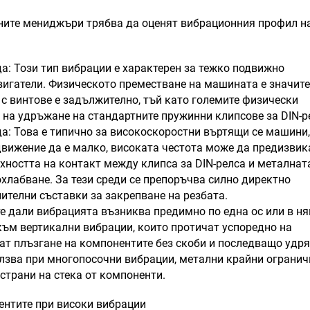
ните мениджъри трябва да оценят вибрационния профил н
а: Този тип вибрации е характерен за тежко подвижно
игатели. Физическото преместване на машината е значите
с винтове е задължително, тъй като големите физически
 на удръжане на стандартните пружинни клипсове за DIN-р
да: Това е типично за високоскоростни въртящи се машини,
вижение да е малко, високата честота може да предизвик
хността на контакт между клипса за DIN-релса и металнат
охлабване. За тези среди се препоръчва силно директно
ителни съставки за закрепване на резбата.
е дали вибрацията възниква предимно по една ос или в н
към вертикални вибрации, които протичат успоредно на
ат плъзгане на компонентите без скоби и последващо удр
ползва при многопосочни вибрации, метални крайни огранич
страни на стека от компоненти.
ентите при високи вибрации