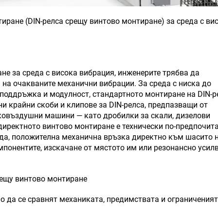
тиране (DIN-релса срещу винтово монтиране) за среда с ви
ане за среда с висока вибрация, инженерите трябва да
 на очакваните механични вибрации. За среда с ниска до
поддръжка и модулност, стандартното монтиране на DIN-р
ни крайни скоби и клипове за DIN-релса, предпазващи от
ковъздушни машини — като дробилки за скали, дизелови
директното винтово монтиране е технически по-предпочит
да, положителна механична връзка директно към шасито 
мпонентите, изскачане от мястото им или резонансно усил
рещу винтово монтиране
мо да се сравнят механиката, предимствата и ограниченият