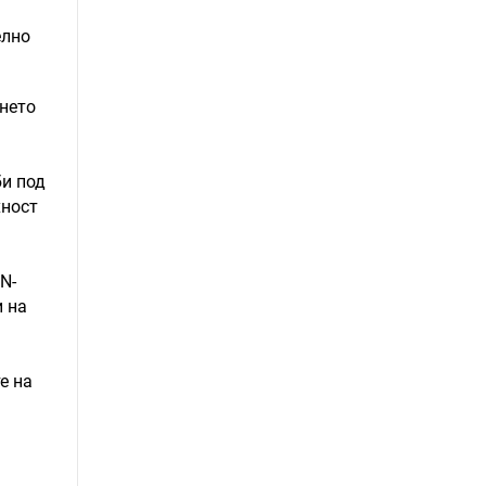
елно
ането
би под
хност
N-
и на
е на