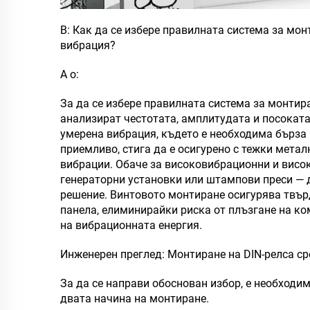
В: Как да се избере правилната система за мон
вибрация?
А
о:
За да се избере правилната система за монтир
анализират честотата, амплитудата и посоката
умерена вибрация, където е необходима бърза 
приемливо, стига да е осигурено с тежки метал
вибрации. Обаче за високовибрационни и висо
генераторни установки или штампови преси — 
решение. Винтовото монтиране осигурява твър
панела, елиминирайки риска от плъзгане на ко
на вибрационната енергия.
Инженерен преглед: Монтиране на DIN-релса с
За да се направи обоснован избор, е необходи
двата начина на монтиране.