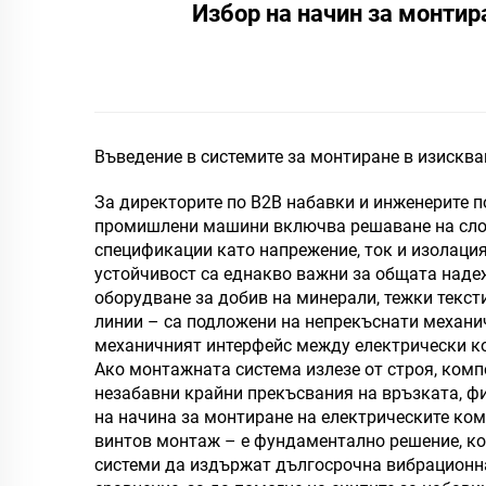
Избор на начин за монтир
Въведение в системите за монтиране в изискв
За директорите по B2B набавки и инженерите 
промишлени машини включва решаване на слож
спецификации като напрежение, ток и изолация
устойчивост са еднакво важни за общата надеж
оборудване за добив на минерали, тежки текс
линии – са подложени на непрекъснати механич
механичният интерфейс между електрически ко
Ако монтажната система излезе от строя, компо
незабавни крайни прекъсвания на връзката, ф
на начина за монтиране на електрическите ко
винтов монтаж – е фундаментално решение, ко
системи да издържат дългосрочна вибрационна