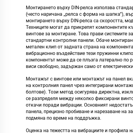
Монтирането върху DIN-релса използва станда
(често наричана „релса с форма на шапка“), в
монтирането върху DIN-релса са скоростта, мо
Техниците могат да прикрепят компонентите къ
винтове за монтиране. Това прави системите з
стандартни контролни панели. Обаче монтиран
метален клип от задната страна на компонента
вибрационно въздействие тези пружинни клипов
компонентът може да се плъзга латерално по ре
виси свободно, задържан само от електрически
Монтажът с винтове или монтажът на панел в
на контролния панел чрез интегрирани монтаж
болтове). Този метод осигурява директна, изк
се разпределя между няколко фиксирани винто
откачи поради вибрации. Основният недостатък
панела, прецизно пробиване и нарезаване на за
подмяна по време на поддръжка.
Оценка на тежестта на вибрациите и профила 