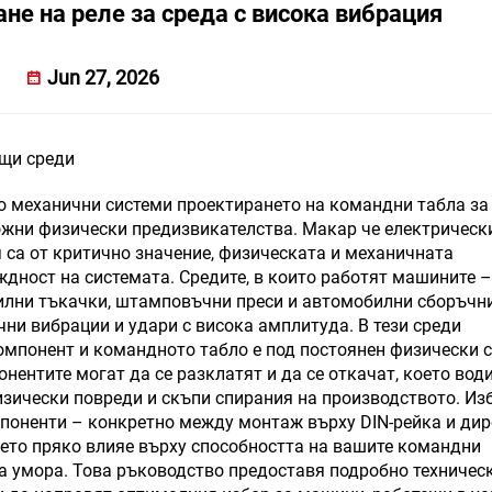
ане на реле за среда с висока вибрация
Jun 27, 2026
ащи среди
по механични системи проектирането на командни табла за
ни физически предизвикателства. Макар че електрическ
 са от критично значение, физическата и механичната
дност на системата. Средите, в които работят машините –
тилни тъкачки, штамповъчни преси и автомобилни сборъчн
ни вибрации и удари с висока амплитуда. В тези среди
мпонент и командното табло е под постоянен физически с
нентите могат да се разклатят и да се откачат, което вод
изически повреди и скъпи спирания на производството. Из
мпоненти – конкретно между монтаж върху DIN-рейка и дир
ето пряко влияе върху способността на вашите командни
 умора. Това ръководство предоставя подробно техничес