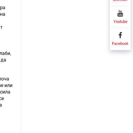
тра
 на
Youtube
ат
Facebook
лаби,
 да
лоча
ве или
 сила
се
а