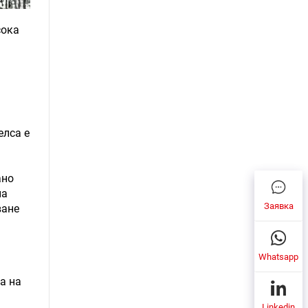
сока
елса е
ано
на
Заявка
ване
Whatsapp
а на
Linkedin