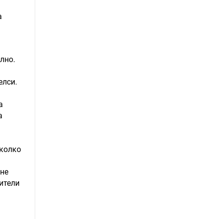
а
лно.
елси.
а
а
яколко
яне
ители