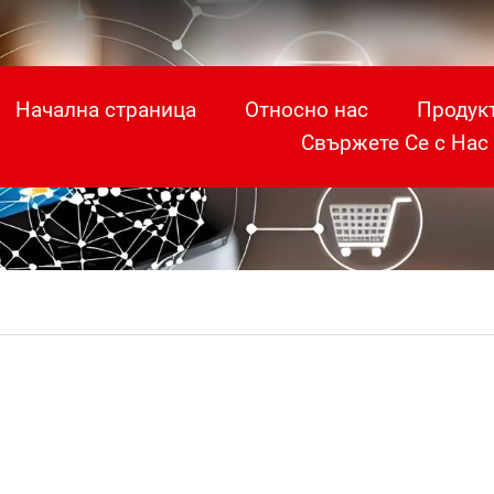
Начална страница
Относно нас
Продук
Свържете Се с Нас