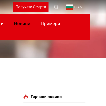
Получете Оферта
BG
ти
Новини
Примери
Горчиви новини