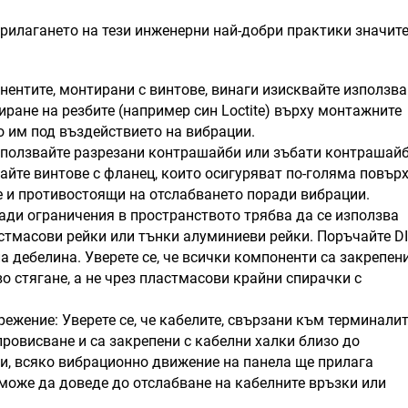
прилагането на тези инженерни най-добри практики значит
нентите, монтирани с винтове, винаги изисквайте използв
ране на резбите (например син Loctite) върху монтажните
о им под въздействието на вибрации.
зползвайте разрезани контрашайби или зъбати контрашай
вайте винтове с фланец, които осигуряват по-голяма повър
не и противостоящи на отслабването поради вибрации.
ади ограничения в пространството трябва да се използва
астмасови рейки или тънки алуминиеви рейки. Поръчайте DI
а дебелина. Уверете се, че всички компоненти са закрепен
о стягане, а не чрез пластмасови крайни спирачки с
ежение: Уверете се, че кабелите, свързани към терминалит
ровисване и са закрепени с кабелни халки близо до
ти, всяко вибрационно движение на панела ще прилага
 може да доведе до отслабване на кабелните връзки или