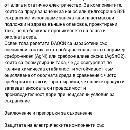
от влага и статично електричество. За компонентите,
които са предназначени за износ или дългосрочно B2B
съхранение, използваме запечатани пластмасови
подложки и здрава външна опаковка, проектирани
така, че да блокират проникването на влага и
околната сера.
Освен това релетата DAQCN са изработени със
специални контакти от сребърна сплав, като например
сребро-никел (AgNi) или сребро-калиев оксид (AgSnO2),
които са формулирани така, че да осигуряват по-
голяма химическа стабилност и устойчивост към
окисляване от околната среда в сравнение с чисто
сребърни контакти, гарантирайки, че нашите продукти
запазват високата си проводимост и
производителност дори при неидеални условия за
съхранение.
Заключение и препоръки за съхранение
Защитата на електрическите компоненти със