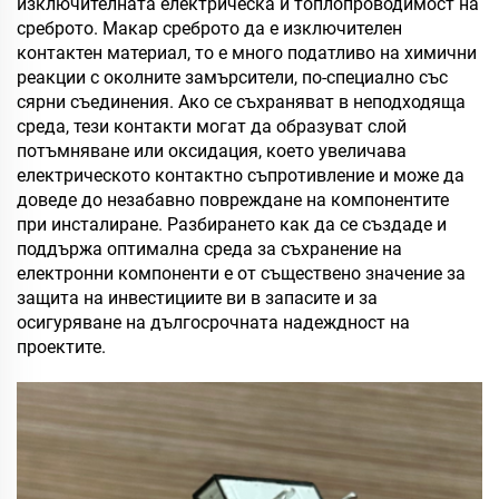
изключителната електрическа и топлопроводимост на
среброто. Макар среброто да е изключителен
контактен материал, то е много податливо на химични
реакции с околните замърсители, по-специално със
сярни съединения. Ако се съхраняват в неподходяща
среда, тези контакти могат да образуват слой
потъмняване или оксидация, което увеличава
електрическото контактно съпротивление и може да
доведе до незабавно повреждане на компонентите
при инсталиране. Разбирането как да се създаде и
поддържа оптимална среда за съхранение на
електронни компоненти е от съществено значение за
защита на инвестициите ви в запасите и за
осигуряване на дългосрочната надеждност на
проектите.