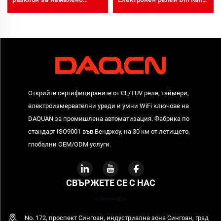
време на простоюване
закъснение с включване
по време
Открийте сертифицираните от CE/TUV реле, таймери,
електроизмервателни уреди и умни WiFi ключове на
DAQUAN за промишлена автоматизация. Фабрика по
стандарт ISO9001 във Венджоу, на 30 км от летището,
глобални OEM/ODM услуги.
СВЪРЖЕТЕ СЕ С НАС
No. 172, проспект Сингоан, индустриална зона Сингоан, град