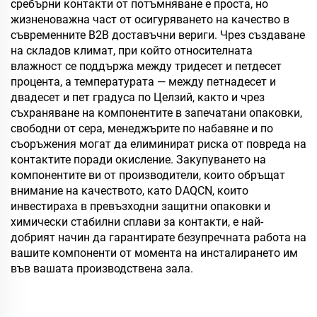
сребърни контакти от потъмняване е проста, но
жизненоважна част от осигуряването на качество в
съвременните B2B доставъчни вериги. Чрез създаване
на складов климат, при който относителната
влажност се поддържа между тридесет и петдесет
процента, а температурата — между петнадесет и
двадесет и пет градуса по Целзий, както и чрез
съхраняване на компонентите в запечатани опаковки,
свободни от сера, менеджърите по набавяне и по
съоръжения могат да елиминират риска от повреда на
контактите поради окисление. Закупуването на
компонентите ви от производители, които обръщат
внимание на качеството, като DAQCN, които
инвестираха в превъзходни защитни опаковки и
химически стабилни сплави за контакти, е най-
добрият начин да гарантирате безупречната работа на
вашите компоненти от момента на инсталирането им
във вашата производствена зала.