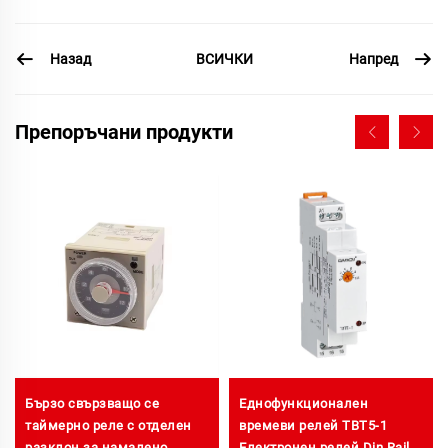
Назад
Напред
ВСИЧКИ
Препоръчани продукти
Бързо свързващо се
Еднофункционален
таймерно реле с отделен
времеви релей TBT5-1
разклон за намалено
Електронен релей Din Rail