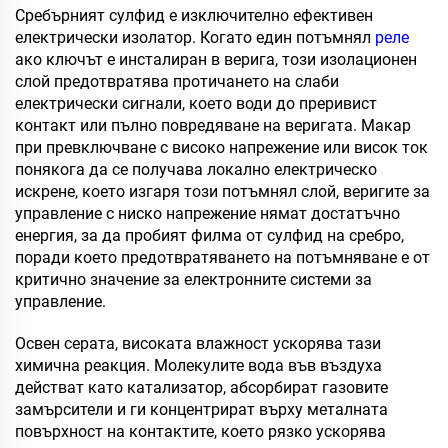
Сребърният сулфид е изключително ефективен
електрически изолатор. Когато един потъмнял
реле
ако ключът е инсталиран в верига, този изолационен
слой предотвратява протичането на слаби
електрически сигнали, което води до преривист
контакт или пълно повредяване на веригата. Макар
при превключване с високо напрежение или висок ток
понякога да се получава локално електрическо
искрене, което изгаря този потъмнял слой, веригите за
управление с ниско напрежение нямат достатъчно
енергия, за да пробият филма от сулфид на сребро,
поради което предотвратяването на потъмняване е от
критично значение за електронните системи за
управление.
Освен серата, високата влажност ускорява тази
химична реакция. Молекулите вода във въздуха
действат като катализатор, абсорбират газовите
замърсители и ги концентрират върху металната
повърхност на контактите, което рязко ускорява