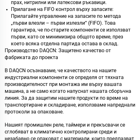
прах, нитрилни или латексови ръкавици.
Прилагане на FIFO контрол върху запасите:
Прилагайте управление на запасите по метода
„първи влезли – първи излезли“ (FIFO). Това
гарантира, че по-старите компоненти се използват
първи, като се минимизира общото време, през
което всяка отделна партида остава в склад.
Производство DAQCN: Защитено качество от
фабриката до проекта
В DAQCN осъзнаваме, че качеството на нашите
индустриални компоненти се определя от тяхната
производителност при монтажа им върху вашата
машина, а не само когато напуснат нашата сборъчна
линия. За да защитим нашите продукти по време на
транспортиране и складиране, използваме напреднали
протоколи за опаковане.
Нашият промишлен реле, таймери и прекъсвачи се
сглобяват в климатично контролирани среди и
незабавно се опаковат с материали, които предпазват