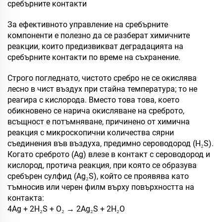
сребърните контакти
За ефективното управление на сребърните
компоненти е полезно да се разберат химичните
реакции, които предизвикват деградацията на
сребърните контакти по време на съхранение.
Строго погледнато, чистото сребро не се окислява
лесно в чист въздух при стайна температура; то не
реагира с кислорода. Вместо това това, което
обикновено се нарича окисляване на среброто,
всъщност е потъмняване, причинено от химична
реакция с микроскопични количества сярни
съединения във въздуха, предимно сероводород (H₂S).
Когато среброто (Ag) влезе в контакт с сероводород и
кислород, протича реакция, при която се образува
сребърен сулфид (Ag₂S), който се проявява като
тъмносив или черен филм върху повърхността на
контакта:
4Ag + 2H₂S + O₂ → 2Ag₂S + 2H₂O