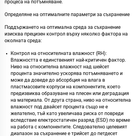
процеса на потъмняване.
Определяне на оптималните параметри за съхранение
Поддържането на оптимална среда за съхранение
изисква прецизен контрол върху няколко фактора на
околната среда:
Контрол на относителната влажност (RH):
Влажността е единственият най-критичен фактор.
Ниво на относителна влажност над шейсет
процента значително ускорява потъмняването и
може да доведе до абсорбция на влага в
пластмасовите корпуси на компонентите, което
предизвиква образуване на плесен или деградация
на материала. От друга страна, ниво на относителна
влажност под двайсет процента също не е
желателно, тъй като увеличава риска от повреди
вследствие електростатичен разряд (ESD) по време
на работа с компонентите. Следователно целевият
диапазон за съхранение е трийсет до петдесет