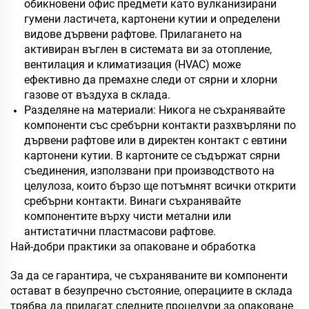
обикновени офис предмети като вулканизирани
гумени ластичета, картонени кутии и определени
видове дървени рафтове. Прилагането на
активиран въглен в системата ви за отопление,
вентилация и климатизация (HVAC) може
ефективно да премахне следи от сярни и хлорни
газове от въздуха в склада.
Разделяне на материали: Никога не съхранявайте
компоненти със сребърни контакти разхвърляни по
дървени рафтове или в директен контакт с евтини
картонени кутии. В картоните се съдържат сярни
съединения, използвани при производството на
целулоза, които бързо ще потъмнят всички открити
сребърни контакти. Винаги съхранявайте
компонентите върху чисти метални или
антистатични пластмасови рафтове.
Най-добри практики за опаковане и обработка
За да се гарантира, че съхраняваните ви компоненти
остават в безупречно състояние, операциите в склада
трябва да прилагат следните процедури за опаковане