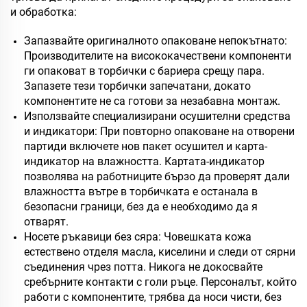
и обработка:
Запазвайте оригиналното опаковане непокътнато:
Производителите на висококачествени компоненти
ги опаковат в торбички с бариера срещу пара.
Запазете тези торбички запечатани, докато
компонентите не са готови за незабавна монтаж.
Използвайте специализирани осушителни средства
и индикатори: При повторно опаковане на отворени
партиди включете нов пакет осушител и карта-
индикатор на влажността. Картата-индикатор
позволява на работниците бързо да проверят дали
влажността вътре в торбичката е останала в
безопасни граници, без да е необходимо да я
отварят.
Носете ръкавици без сяра: Човешката кожа
естествено отделя масла, киселини и следи от сярни
съединения чрез потта. Никога не докосвайте
сребърните контакти с голи ръце. Персоналът, който
работи с компонентите, трябва да носи чисти, без