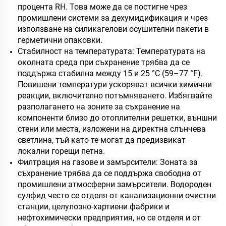
процента RH. Това може да се постигне чрез
промишлени системи за дехумидификация и чрез
използване на силикагелови осушителни пакети в
герметични опаковки.
Стабилност на температурата: Температурата на
околната среда при съхранение трябва да се
поддържа стабилна между 15 и 25 °C (59–77 °F).
Повишени температури ускоряват всички химични
реакции, включително потъмняването. Избягвайте
разполагането на зоните за съхранение на
компоненти близо до отоплителни решетки, външни
стени или места, изложени на директна слънчева
светлина, тъй като те могат да предизвикат
локални горещи петна.
Филтрация на газове и замърсители: Зоната за
съхранение трябва да се поддържа свободна от
промишлени атмосферни замърсители. Водороден
сулфид често се отделя от канализационни очистни
станции, целулозно-хартиени фабрики и
нефтохимически предприятия, но се отделя и от