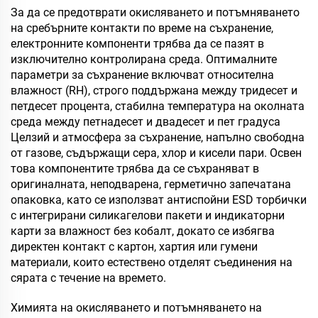
За да се предотврати окисляването и потъмняването
на сребърните контакти по време на съхранение,
електронните компоненти трябва да се пазят в
изключително контролирана среда. Оптималните
параметри за съхранение включват относителна
влажност (RH), строго поддържана между тридесет и
петдесет процента, стабилна температура на околната
среда между петнадесет и двадесет и пет градуса
Целзий и атмосфера за съхранение, напълно свободна
от газове, съдържащи сера, хлор и кисели пари. Освен
това компонентите трябва да се съхраняват в
оригиналната, неподварена, герметично запечатана
опаковка, като се използват антиспойни ESD торбички
с интегрирани силикагелови пакети и индикаторни
карти за влажност без кобалт, докато се избягва
директен контакт с картон, хартия или гумени
материали, които естествено отделят съединения на
сярата с течение на времето.
Химията на окисляването и потъмняването на