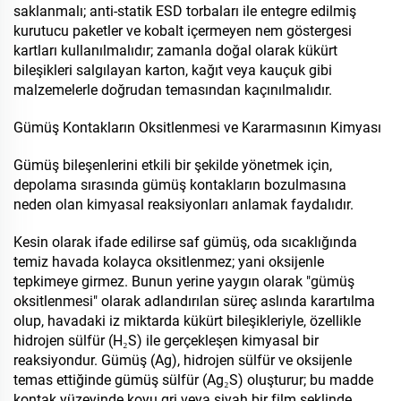
saklanmalı; anti-statik ESD torbaları ile entegre edilmiş
kurutucu paketler ve kobalt içermeyen nem göstergesi
kartları kullanılmalıdır; zamanla doğal olarak kükürt
bileşikleri salgılayan karton, kağıt veya kauçuk gibi
malzemelerle doğrudan temasından kaçınılmalıdır.
Gümüş Kontakların Oksitlenmesi ve Kararmasının Kimyası
Gümüş bileşenlerini etkili bir şekilde yönetmek için,
depolama sırasında gümüş kontakların bozulmasına
neden olan kimyasal reaksiyonları anlamak faydalıdır.
Kesin olarak ifade edilirse saf gümüş, oda sıcaklığında
temiz havada kolayca oksitlenmez; yani oksijenle
tepkimeye girmez. Bunun yerine yaygın olarak "gümüş
oksitlenmesi" olarak adlandırılan süreç aslında karartılma
olup, havadaki iz miktarda kükürt bileşikleriyle, özellikle
hidrojen sülfür (H₂S) ile gerçekleşen kimyasal bir
reaksiyondur. Gümüş (Ag), hidrojen sülfür ve oksijenle
temas ettiğinde gümüş sülfür (Ag₂S) oluşturur; bu madde
kontak yüzeyinde koyu gri veya siyah bir film şeklinde