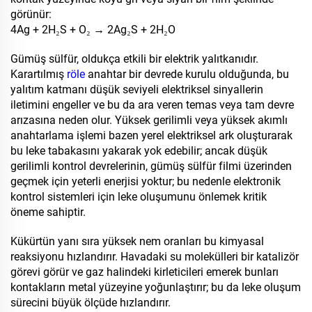
görünür:
4Ag + 2H₂S + O₂ → 2Ag₂S + 2H₂O
Gümüş sülfür, oldukça etkili bir elektrik yalıtkanıdır.
Karartılmış
röle
anahtar bir devrede kurulu olduğunda, bu
yalıtım katmanı düşük seviyeli elektriksel sinyallerin
iletimini engeller ve bu da ara veren temas veya tam devre
arızasına neden olur. Yüksek gerilimli veya yüksek akımlı
anahtarlama işlemi bazen yerel elektriksel ark oluşturarak
bu leke tabakasını yakarak yok edebilir; ancak düşük
gerilimli kontrol devrelerinin, gümüş sülfür filmi üzerinden
geçmek için yeterli enerjisi yoktur; bu nedenle elektronik
kontrol sistemleri için leke oluşumunu önlemek kritik
öneme sahiptir.
Kükürtün yanı sıra yüksek nem oranları bu kimyasal
reaksiyonu hızlandırır. Havadaki su molekülleri bir katalizör
görevi görür ve gaz halindeki kirleticileri emerek bunları
kontakların metal yüzeyine yoğunlaştırır; bu da leke oluşum
sürecini büyük ölçüde hızlandırır.