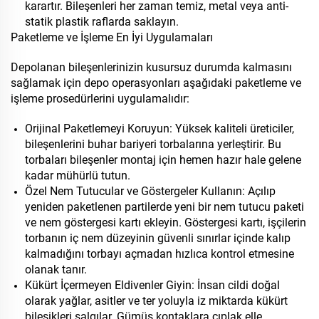
karartır. Bileşenleri her zaman temiz, metal veya anti-
statik plastik raflarda saklayın.
Paketleme ve İşleme En İyi Uygulamaları
Depolanan bileşenlerinizin kusursuz durumda kalmasını
sağlamak için depo operasyonları aşağıdaki paketleme ve
işleme prosedürlerini uygulamalıdır:
Orijinal Paketlemeyi Koruyun: Yüksek kaliteli üreticiler,
bileşenlerini buhar bariyeri torbalarına yerleştirir. Bu
torbaları bileşenler montaj için hemen hazır hale gelene
kadar mühürlü tutun.
Özel Nem Tutucular ve Göstergeler Kullanın: Açılıp
yeniden paketlenen partilerde yeni bir nem tutucu paketi
ve nem göstergesi kartı ekleyin. Göstergesi kartı, işçilerin
torbanın iç nem düzeyinin güvenli sınırlar içinde kalıp
kalmadığını torbayı açmadan hızlıca kontrol etmesine
olanak tanır.
Kükürt İçermeyen Eldivenler Giyin: İnsan cildi doğal
olarak yağlar, asitler ve ter yoluyla iz miktarda kükürt
bileşikleri salgılar. Gümüş kontaklara çıplak elle