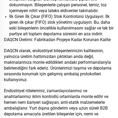
dokunmayın. Bileşenlerle çalışan personel, temiz, toz
içermeyen nitril veya lateks eldivenler takmalıdır.
İlk Giren İlk Çıkar (FIFO) Stok Kontrolünü Uygulayın: İlk
giren ilk çıkar (FIFO) stok yönetimi uygulayın. Bu, daha
eski bileşenlerin öncelikle kullanılmasını sağlar ve tek bir
partiye ait toplam depolama süresini en aza indirir.
DAQCN Üretimi: Fabrikadan Projeye Kadar Korunan Kalite
DAQCN olarak, endüstriyel bileşenlerimizin kalitesinin,
yalnızca üretim hattımızdan çıktıkları anda değil,
makinalarınıza monte edildikleri andaki performanslarıyla
belirlendiğini fark ederiz. Ürünlerimizi taşıma ve depolama
sırasında korumak için gelişmiş ambalaj protokolleri
kullanıyoruz.
Endüstriyel rölelerimiz, zamanlayıcılarımız ve
anahtarlarımız iklim kontrollü ortamlarda monte edilir ve
hemen nem bariyeri sağlayan, anti-statik malzemelerle
ambalajlanır. Yurt dışına gönderim veya uzun süreli B2B
depolama amacıyla üretilen bileşenler için, nemi ve