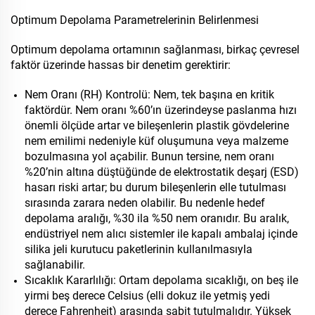
Optimum Depolama Parametrelerinin Belirlenmesi
Optimum depolama ortamının sağlanması, birkaç çevresel
faktör üzerinde hassas bir denetim gerektirir:
Nem Oranı (RH) Kontrolü: Nem, tek başına en kritik
faktördür. Nem oranı %60’ın üzerindeyse paslanma hızı
önemli ölçüde artar ve bileşenlerin plastik gövdelerine
nem emilimi nedeniyle küf oluşumuna veya malzeme
bozulmasına yol açabilir. Bunun tersine, nem oranı
%20’nin altına düştüğünde de elektrostatik deşarj (ESD)
hasarı riski artar; bu durum bileşenlerin elle tutulması
sırasında zarara neden olabilir. Bu nedenle hedef
depolama aralığı, %30 ila %50 nem oranıdır. Bu aralık,
endüstriyel nem alıcı sistemler ile kapalı ambalaj içinde
silika jeli kurutucu paketlerinin kullanılmasıyla
sağlanabilir.
Sıcaklık Kararlılığı: Ortam depolama sıcaklığı, on beş ile
yirmi beş derece Celsius (elli dokuz ile yetmiş yedi
derece Fahrenheit) arasında sabit tutulmalıdır. Yüksek