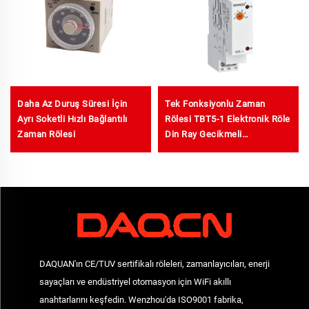
Daha Az Duruş Süresi İçin
Tek Fonksiyonlu Zaman
Ayrı Soketli Hızlı Bağlantılı
Rölesi TBT5-1 Elektronik Röle
Zaman Rölesi
Din Ray Gecikmeli
Zamanlayıcı
DAQUAN'ın CE/TUV sertifikalı röleleri, zamanlayıcıları, enerji
sayaçları ve endüstriyel otomasyon için WiFi akıllı
anahtarlarını keşfedin. Wenzhou'da ISO9001 fabrika,