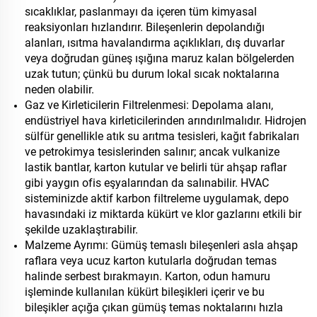
sıcaklıklar, paslanmayı da içeren tüm kimyasal
reaksiyonları hızlandırır. Bileşenlerin depolandığı
alanları, ısıtma havalandırma açıklıkları, dış duvarlar
veya doğrudan güneş ışığına maruz kalan bölgelerden
uzak tutun; çünkü bu durum lokal sıcak noktalarına
neden olabilir.
Gaz ve Kirleticilerin Filtrelenmesi: Depolama alanı,
endüstriyel hava kirleticilerinden arındırılmalıdır. Hidrojen
sülfür genellikle atık su arıtma tesisleri, kağıt fabrikaları
ve petrokimya tesislerinden salınır; ancak vulkanize
lastik bantlar, karton kutular ve belirli tür ahşap raflar
gibi yaygın ofis eşyalarından da salınabilir. HVAC
sisteminizde aktif karbon filtreleme uygulamak, depo
havasındaki iz miktarda kükürt ve klor gazlarını etkili bir
şekilde uzaklaştırabilir.
Malzeme Ayrımı: Gümüş temaslı bileşenleri asla ahşap
raflara veya ucuz karton kutularla doğrudan temas
halinde serbest bırakmayın. Karton, odun hamuru
işleminde kullanılan kükürt bileşikleri içerir ve bu
bileşikler açığa çıkan gümüş temas noktalarını hızla