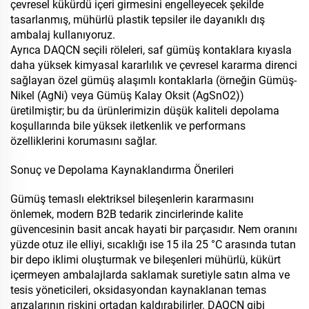
çevresel kükürdü içeri girmesini engelleyecek şekilde
tasarlanmış, mühürlü plastik tepsiler ile dayanıklı dış
ambalaj kullanıyoruz.
Ayrıca DAQCN seçili röleleri, saf gümüş kontaklara kıyasla
daha yüksek kimyasal kararlılık ve çevresel kararma direnci
sağlayan özel gümüş alaşımlı kontaklarla (örneğin Gümüş-
Nikel (AgNi) veya Gümüş Kalay Oksit (AgSnO2))
üretilmiştir; bu da ürünlerimizin düşük kaliteli depolama
koşullarında bile yüksek iletkenlik ve performans
özelliklerini korumasını sağlar.
Sonuç ve Depolama Kaynaklandırma Önerileri
Gümüş temaslı elektriksel bileşenlerin kararmasını
önlemek, modern B2B tedarik zincirlerinde kalite
güvencesinin basit ancak hayati bir parçasıdır. Nem oranını
yüzde otuz ile elliyi, sıcaklığı ise 15 ila 25 °C arasında tutan
bir depo iklimi oluşturmak ve bileşenleri mühürlü, kükürt
içermeyen ambalajlarda saklamak suretiyle satın alma ve
tesis yöneticileri, oksidasyondan kaynaklanan temas
arızalarının riskini ortadan kaldırabilirler. DAQCN gibi