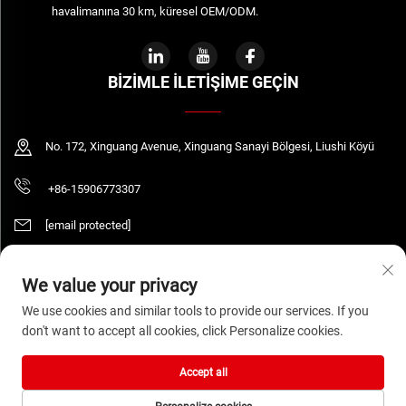
havalimanına 30 km, küresel OEM/ODM.
BIZIMLE İLETIŞIME GEÇIN
No. 172, Xinguang Avenue, Xinguang Sanayi Bölgesi, Liushi Köyü
+86-15906773307
[email protected]
We value your privacy
Telif Hakkı © 2026 WENZHOU DAQUAN ELECTRIC CO.,LTD Tüm hakları saklıdır.
We use cookies and similar tools to provide our services. If you
Gizlilik Politikası
don't want to accept all cookies, click Personalize cookies.
Accept all