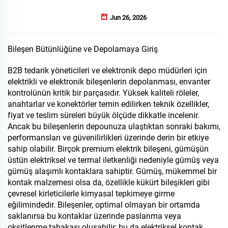
Jun 26, 2026
Bileşen Bütünlüğüne ve Depolamaya Giriş
B2B tedarik yöneticileri ve elektronik depo müdürleri için
elektrikli ve elektronik bileşenlerin depolanması, envanter
kontrolünün kritik bir parçasıdır. Yüksek kaliteli röleler,
anahtarlar ve konektörler temin edilirken teknik özellikler,
fiyat ve teslim süreleri büyük ölçüde dikkatle incelenir.
Ancak bu bileşenlerin depounuza ulaştıktan sonraki bakımı,
performansları ve güvenilirlikleri üzerinde derin bir etkiye
sahip olabilir. Birçok premium elektrik bileşeni, gümüşün
üstün elektriksel ve termal iletkenliği nedeniyle gümüş veya
gümüş alaşımlı kontaklara sahiptir. Gümüş, mükemmel bir
kontak malzemesi olsa da, özellikle kükürt bileşikleri gibi
çevresel kirleticilerle kimyasal tepkimeye girme
eğilimindedir. Bileşenler, optimal olmayan bir ortamda
saklanırsa bu kontaklar üzerinde paslanma veya
oksitlenme tabakası oluşabilir; bu da elektriksel kontak