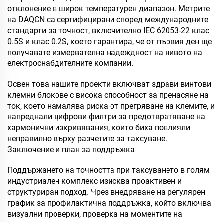
отклонение в широк температурен диапазон. Метрите
на DAQCN са сертифицирани според международните
стандарти за точност, включително IEC 62053-22 клас
0.5S и клас 0.2S, което гарантира, че от първия ден ще
получавате измервателна надеждност на нивото на
електроснабдителните компании.
Освен това нашите проекти включват здрави винтови
клемни блокове с висока способност за пренасяне на
ток, което намалява риска от прегряване на клемите, и
напреднали цифрови филтри за предотвратяване на
хармонични изкривявания, които биха повлияли
неправилно върху разчетите за таксуване.
Заключение и план за поддръжка
Поддържането на точността при таксуването в голям
индустриален комплекс изисква проактивен и
структуриран подход. Чрез внедряване на регулярен
график за профилактична поддръжка, който включва
визуални проверки, проверка на моментите на