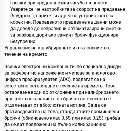
грешки при предаване или загуба на пакети.
Уверете се, че настройките за скорост на предаване
(баудрейт), паритет и адрес на устройството са
коректни. Повреденото предаване на данни може
да доведе до неправилни автоматизирани сметки
за разходи, дори ако самият брояч функционира
безупречно.
Управление на калибрирането и отклонението с
течение на времето
Всички електронни компоненти, по-специално диоди
за референтно напрежение и чипове за аналогово-
цифров преобразувател (ADC), подлагат се на
естествено остаряване с течение на времето. Това
остаряване води до отклонение при калибрирането,
при което показанията на брояча постепенно се
отдалечават от абсолютната истина. За да се
противодейства на това, стандартните промишлени
броячи (обикновено клас 0.5S или клас 0.2S) трябва
да бъдат подложени на пълно калибрационно
изпитание всяка две до три години.