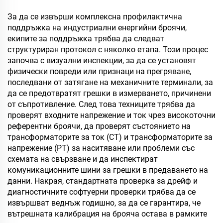
За да се извърши комплексна профилактична
поддръжка на индустриални енергийни броячи,
екипите за поддръжка трябва да следват
структуриран протокол с няколко етапа. Този процес
започва с визуални инспекции, за да се установят
физически повреди или признаци на прегряване,
последвани от затягане на механичните терминали, за
да се предотвратят грешки в измерването, причинени
от съпротивление. След това техниците трябва да
проверят входните напрежение и ток чрез високоточни
референтни броячи, да проверят състоянието на
трансформаторите за ток (CT) и трансформаторите за
напрежение (PT) за наситяване или проблеми със
схемата на свързване и да инспектират
комуникационните шини за грешки в предаването на
данни. Накрая, стандартната проверка за дрейф и
диагностичните софтуерни проверки трябва да се
извършват веднъж годишно, за да се гарантира, че
вътрешната калибрация на брояча остава в рамките