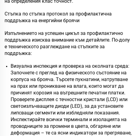
на определения клас точност.
Стъпка по стъпка протокол за профилактична
поддръжка на енергийни броячи
Изпълнението на успешен цикъл за профилактично
поддръжка изисква внимание към детайлите. По-долу
е техническото разглеждане на стъпките за
поддръжка:
Визуална инспекция и проверка на околната среда:
Започнете с преглед на физическото състояние на
корпуса на брояча. Търсете пукнатини, натрупване
на прах или проникване на влага, които могат да
причинят корозия на вътрешните печатни платки.
Проверете дисплея с течностни кристали (LCD) или
светоизлъчващите диоди (LED), за да установите
липсващи сегменти или избледняли показания.
Инспектирайте всички терминали и изолацията на
проводниците за промени в цвета, обгаряне или
деформация – те са ясни индикатори за прегряване,