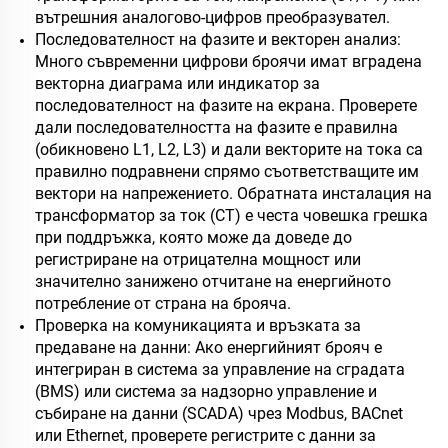
вътрешния аналогово-цифров преобразувател.
Последователност на фазите и векторен анализ:
Много съвременни цифрови броячи имат вградена
векторна диаграма или индикатор за
последователност на фазите на екрана. Проверете
дали последователността на фазите е правилна
(обикновено L1, L2, L3) и дали векторите на тока са
правилно подравнени спрямо съответстващите им
вектори на напрежението. Обратната инсталация на
трансформатор за ток (CT) е честа човешка грешка
при поддръжка, която може да доведе до
регистриране на отрицателна мощност или
значително занижено отчитане на енергийното
потребление от страна на брояча.
Проверка на комуникацията и връзката за
предаване на данни: Ако енергийният брояч е
интегриран в система за управление на сградата
(BMS) или система за надзорно управление и
събиране на данни (SCADA) чрез Modbus, BACnet
или Ethernet, проверете регистрите с данни за