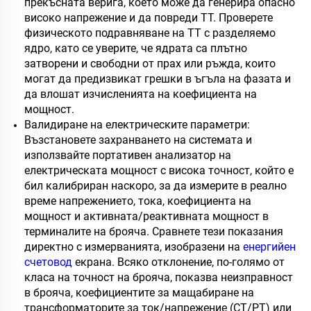
прекъсната верига, което може да генерира опасно
високо напрежение и да повреди ТТ. Проверете
физическото подравняване на ТТ с разделяемо
ядро, като се уверите, че ядрата са плътно
затворени и свободни от прах или ръжда, които
могат да предизвикат грешки в ъгъла на фазата и
да влошат изчисленията на коефициента на
мощност.
Валидиране на електрическите параметри:
Възстановете захранването на системата и
използвайте портативен анализатор на
електрическата мощност с висока точност, който е
бил калибриран наскоро, за да измерите в реално
време напрежението, тока, коефициента на
мощност и активната/реактивната мощност в
терминалите на брояча. Сравнете тези показания
директно с измерванията, изобразени на
енергийен
счетовод
екрана. Всяко отклонение, по-голямо от
класа на точност на брояча, показва неизправност
в брояча, коефициентите за мащабиране на
трансформаторите за ток/напрежение (CT/PT) или