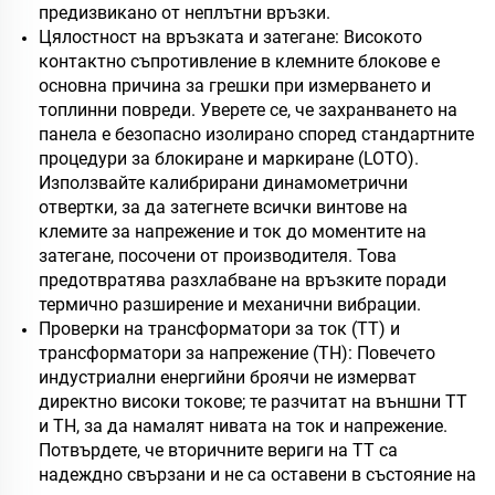
предизвикано от неплътни връзки.
Цялостност на връзката и затегане: Високото
контактно съпротивление в клемните блокове е
основна причина за грешки при измерването и
топлинни повреди. Уверете се, че захранването на
панела е безопасно изолирано според стандартните
процедури за блокиране и маркиране (LOTO).
Използвайте калибрирани динамометрични
отвертки, за да затегнете всички винтове на
клемите за напрежение и ток до моментите на
затегане, посочени от производителя. Това
предотвратява разхлабване на връзките поради
термично разширение и механични вибрации.
Проверки на трансформатори за ток (ТТ) и
трансформатори за напрежение (ТН): Повечето
индустриални енергийни броячи не измерват
директно високи токове; те разчитат на външни ТТ
и ТН, за да намалят нивата на ток и напрежение.
Потвърдете, че вторичните вериги на ТТ са
надеждно свързани и не са оставени в състояние на