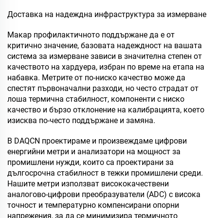
Доставка на надеждна инфраструктура за измерване
Макар профилактичното поддържане да е от
критично значение, базовата надеждност на вашата
система за измерване зависи в значителна степен от
качеството на хардуера, избран по време на етапа на
набавка. Метрите от по-ниско качество може да
спестят първоначални разходи, но често страдат от
лоша термична стабилност, компоненти с ниско
качество и бързо отклонение на калибрацията, което
изисква по-често поддържане и замяна.
В DAQCN проектираме и произвеждаме цифрови
енергийни метри и анализатори на мощност за
промишлени нужди, които са проектирани за
дългосрочна стабилност в тежки промишлени среди.
Нашите метри използват висококачествени
аналогово-цифрови преобразуватели (ADC) с висока
точност и температурно компенсирани опорни
напрежения, за да се минимизира термичното