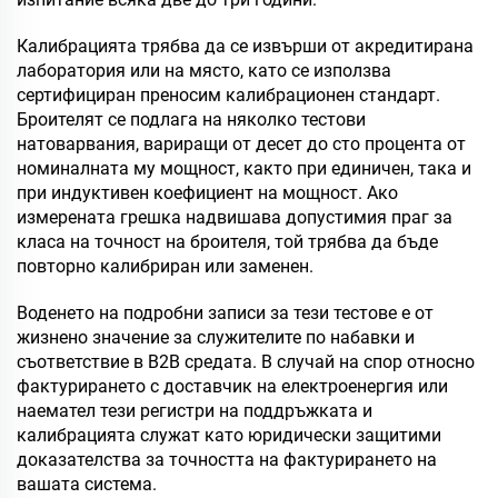
Калибрацията трябва да се извърши от акредитирана
лаборатория или на място, като се използва
сертифициран преносим калибрационен стандарт.
Броителят се подлага на няколко тестови
натоварвания, вариращи от десет до сто процента от
номиналната му мощност, както при единичен, така и
при индуктивен коефициент на мощност. Ако
измерената грешка надвишава допустимия праг за
класа на точност на броителя, той трябва да бъде
повторно калибриран или заменен.
Воденето на подробни записи за тези тестове е от
жизнено значение за служителите по набавки и
съответствие в B2B средата. В случай на спор относно
фактурирането с доставчик на електроенергия или
наемател тези регистри на поддръжката и
калибрацията служат като юридически защитими
доказателства за точността на фактурирането на
вашата система.