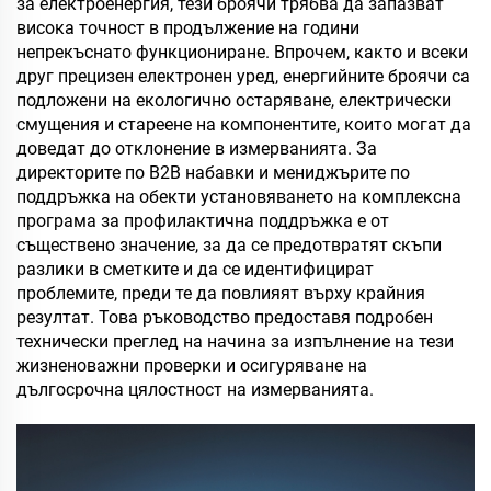
за електроенергия, тези броячи трябва да запазват
висока точност в продължение на години
непрекъснато функциониране. Впрочем, както и всеки
друг прецизен електронен уред, енергийните броячи са
подложени на екологично остаряване, електрически
смущения и стареене на компонентите, които могат да
доведат до отклонение в измерванията. За
директорите по B2B набавки и мениджърите по
поддръжка на обекти установяването на комплексна
програма за профилактична поддръжка е от
съществено значение, за да се предотвратят скъпи
разлики в сметките и да се идентифицират
проблемите, преди те да повлияят върху крайния
резултат. Това ръководство предоставя подробен
технически преглед на начина за изпълнение на тези
жизненоважни проверки и осигуряване на
дългосрочна цялостност на измерванията.