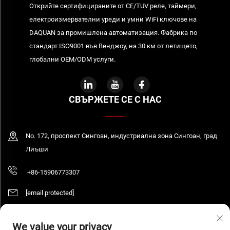
Открийте сертифицираните от CE/TUV реле, таймери,
електроизмервателни уреди и умни WiFi ключове на
DAQUAN за промишлена автоматизация. Фабрика по
стандарт ISO9001 във Венджоу, на 30 км от летището,
глобални OEM/ODM услуги.
СВЪРЖЕТЕ СЕ С НАС
No. 172, проспект Сингоан, индустриална зона Сингоан, град
Лиъши
+86-15906773307
[email protected]
We value your privacy