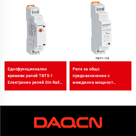
Еднофункционален
Реле за общо
времеви релей TBT5-1
предназначение с
Електронен релей Din Rail
междинна мощност
закъснение с включване
110V/230V AC/DC за
по време
промишлени командни
табла