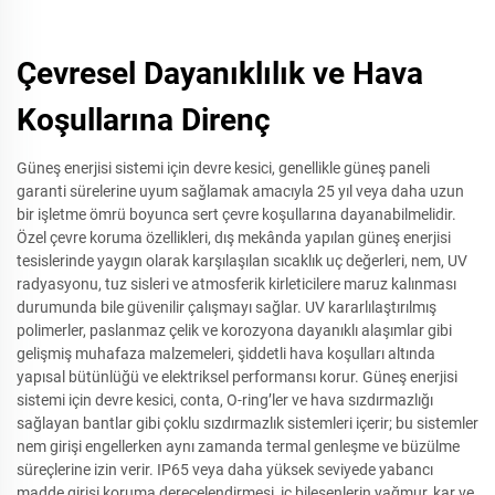
Çevresel Dayanıklılık ve Hava
Koşullarına Direnç
Güneş enerjisi sistemi için devre kesici, genellikle güneş paneli
garanti sürelerine uyum sağlamak amacıyla 25 yıl veya daha uzun
bir işletme ömrü boyunca sert çevre koşullarına dayanabilmelidir.
Özel çevre koruma özellikleri, dış mekânda yapılan güneş enerjisi
tesislerinde yaygın olarak karşılaşılan sıcaklık uç değerleri, nem, UV
radyasyonu, tuz sisleri ve atmosferik kirleticilere maruz kalınması
durumunda bile güvenilir çalışmayı sağlar. UV kararlılaştırılmış
polimerler, paslanmaz çelik ve korozyona dayanıklı alaşımlar gibi
gelişmiş muhafaza malzemeleri, şiddetli hava koşulları altında
yapısal bütünlüğü ve elektriksel performansı korur. Güneş enerjisi
sistemi için devre kesici, conta, O-ring’ler ve hava sızdırmazlığı
sağlayan bantlar gibi çoklu sızdırmazlık sistemleri içerir; bu sistemler
nem girişi engellerken aynı zamanda termal genleşme ve büzülme
süreçlerine izin verir. IP65 veya daha yüksek seviyede yabancı
madde girişi koruma derecelendirmesi, iç bileşenlerin yağmur, kar ve