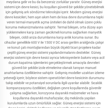
meydana gelir ve bu da benzersiz zorluklar yaratır. Güneş enerjisi
sistemi için devre kesici, bu koşulları güvenli bir şekilde yönetebilmek
için gelişmiş ark söndürme teknolojisi içerir. Modern güneş enerjisi
devre kesicileri, hem aşırı akım hem de kısa devre durumlarına tepki
veren termal-manyetik açma üniteleri de dahil olmak üzere çoklu
koruma mekanizmalarına sahiptir. Termal bileşen, orta düzey aşırı
yüklenmelere karşı zaman gecikmeli koruma sağlarken manyetik
bileşen, ciddi arıza durumlarına karşı anlık koruma sunar. Bu
cihazlar genellikle 600 V ile 1500 V DC arası gerilim aralığında çalışır
ve konut çatı montajlarından büyük ölçekli ticari projelere kadar
çeşitli güneş enerjisi sistemi yapılandırmalarını destekler. Güneş
enerjisi sistemi için devre kesici ayrıca teknisyenlerin bakımı veya acil
durum kapatma işlemlerini gerçekleştirmek amacıyla devreleri
güvenli bir şekilde izole etmelerine olanak tanıyan manuel
anahtarlama özelliklerine sahiptir. Gelişmiş modeller uzaktan izleme
yeteneği içerir; böylece sistem operatörleri devre kesicinin durumunu
takip edebilir ve potansiyel sorunlarla ilgili uyarılar alabilir. Sıcaklık
kompanzasyonu özellikleri, değişken çevre koşullarında güvenilir
çalışma sağlarken, korozyona dayanıklı malzemeler ve hava
koşullarına dayanıklı muhafazalar, dış mekânda yapılan
kurulumlarda uzun ömürlülük sağlar. Güneş enerjisi sistemi için