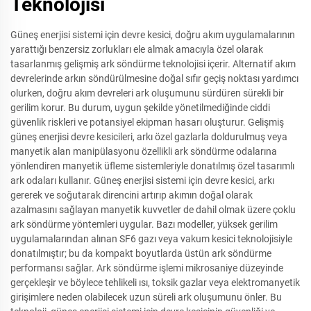
Teknolojisi
Güneş enerjisi sistemi için devre kesici, doğru akım uygulamalarının
yarattığı benzersiz zorlukları ele almak amacıyla özel olarak
tasarlanmış gelişmiş ark söndürme teknolojisi içerir. Alternatif akım
devrelerinde arkın söndürülmesine doğal sıfır geçiş noktası yardımcı
olurken, doğru akım devreleri ark oluşumunu sürdüren sürekli bir
gerilim korur. Bu durum, uygun şekilde yönetilmediğinde ciddi
güvenlik riskleri ve potansiyel ekipman hasarı oluşturur. Gelişmiş
güneş enerjisi devre kesicileri, arkı özel gazlarla doldurulmuş veya
manyetik alan manipülasyonu özellikli ark söndürme odalarına
yönlendiren manyetik üfleme sistemleriyle donatılmış özel tasarımlı
ark odaları kullanır. Güneş enerjisi sistemi için devre kesici, arkı
gererek ve soğutarak direncini artırıp akımın doğal olarak
azalmasını sağlayan manyetik kuvvetler de dahil olmak üzere çoklu
ark söndürme yöntemleri uygular. Bazı modeller, yüksek gerilim
uygulamalarından alınan SF6 gazı veya vakum kesici teknolojisiyle
donatılmıştır; bu da kompakt boyutlarda üstün ark söndürme
performansı sağlar. Ark söndürme işlemi mikrosaniye düzeyinde
gerçekleşir ve böylece tehlikeli ısı, toksik gazlar veya elektromanyetik
girişimlere neden olabilecek uzun süreli ark oluşumunu önler. Bu