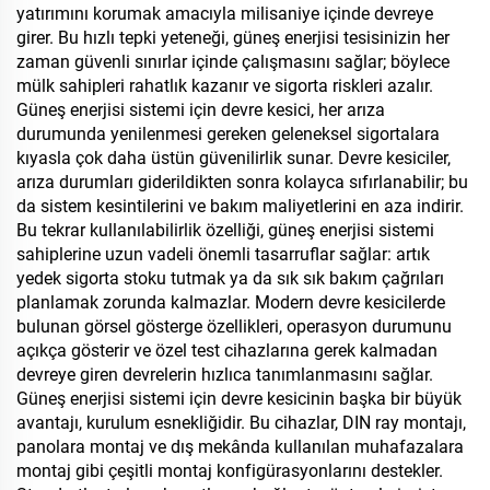
yatırımını korumak amacıyla milisaniye içinde devreye
girer. Bu hızlı tepki yeteneği, güneş enerjisi tesisinizin her
zaman güvenli sınırlar içinde çalışmasını sağlar; böylece
mülk sahipleri rahatlık kazanır ve sigorta riskleri azalır.
Güneş enerjisi sistemi için devre kesici, her arıza
durumunda yenilenmesi gereken geleneksel sigortalara
kıyasla çok daha üstün güvenilirlik sunar. Devre kesiciler,
arıza durumları giderildikten sonra kolayca sıfırlanabilir; bu
da sistem kesintilerini ve bakım maliyetlerini en aza indirir.
Bu tekrar kullanılabilirlik özelliği, güneş enerjisi sistemi
sahiplerine uzun vadeli önemli tasarruflar sağlar: artık
yedek sigorta stoku tutmak ya da sık sık bakım çağrıları
planlamak zorunda kalmazlar. Modern devre kesicilerde
bulunan görsel gösterge özellikleri, operasyon durumunu
açıkça gösterir ve özel test cihazlarına gerek kalmadan
devreye giren devrelerin hızlıca tanımlanmasını sağlar.
Güneş enerjisi sistemi için devre kesicinin başka bir büyük
avantajı, kurulum esnekliğidir. Bu cihazlar, DIN ray montajı,
panolara montaj ve dış mekânda kullanılan muhafazalara
montaj gibi çeşitli montaj konfigürasyonlarını destekler.