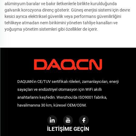
alüminyum baralar ve bakır iletkenlerle birlikte kurulduğunda
galvanik korozyona direnç gösterir. Güneş enerjisi sistemi için devre
kesici ayrıca elektriksel güvenlik veya performans güvenilirliğini
tehlikeye atmadan nem birikimini yöneten tahliye kanalları ve
yoğuşma yönetim sistemleri gibi özellikler de içerir.
DAQUAN'ın CE/TUV sertifikalı röleleri, zamanlayıcıları, enerji
sayaçları ve endüstriyel otomasyon için WiFi akıllı
anahtarlarını keşfedin. Wenzhou'da ISO9001 fabrika,
havalimanına 30 km, küresel OEM/ODM.
İLETIŞIME GEÇIN