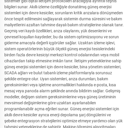
sistemler gibi dijital iletişim protokolleri aracılığıyla ayrıntılı teşhis
bilgileri sunar. Akıllı izleme özelliğiyle donatılmış güneş enerjisi
sistemleri için devre kesiciler, sorunların kritik arızalara dönüşmeden
önce tespit edilmesini sağlayarak sistemin durma süresini ve bakım
maliyetlerini azaltan tahmine dayalı bakım stratejilerine olanak tanır.
Geçmiş veri kaydı özellikleri, arıza olaylarını, yük desenlerini ve
çevresel koşulları kaydeder; bu da sistem optimizasyonu ve sorun
giderme amacıyla değerli içgörüler sağlar. Uzaktan izleme işlevi,
sistem operatörlerinin büyük ölçekli güneş enerjisi tesislerindeki
birden fazla devre kesiciyi merkezi kontrol odalarından veya mobil
cihazlardan takip etmesine imkân tanır. İletişim yeteneklerine sahip
güneş enerjisi sistemleri için devre kesiciler, bina yönetim sistemleri,
SCADA ağları ve bulut tabanlı izleme platformlarıyla sorunsuz
şekilde entegre olur. Uyarı sistemleri, arıza durumları, bakım
gereksinimleri veya işletme anormallikleri hakkında e-posta, kısa
mesaj veya panoda alarm şeklinde anında bildirim sağlar. Gelişmiş
modeller, değişen sistem gereksinimlerine veya güneş üretiminin
mevsimsel değişimlerine göre uzaktan ayarlanabilen
programlanabilir açma eğrileri sunar. Güneş enerjisi sistemleri için
akıllı devre kesiciler ayrıca enerji depolama şarj döngülerini ve
şebeke entegrasyon stratejilerini optimize etmeye yardımcı olan yük
tahmini yeteneklerine de sahiptir. Makine öğrenimi algoritmaları,