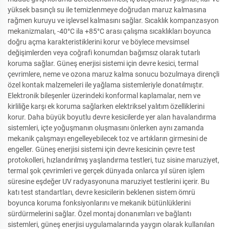
yüksek basınçlı su ile temizlenmeye doğrudan maruz kalmasına
rağmen kuruyu ve işlevsel kalmasını sağlar. Sıcaklık kompanzasyon
mekanizmaları, -40°C ila +85°C arası çalışma sıcaklıkları boyunca
doğru açma karakteristiklerini korur ve böylece mevsimsel
değişimlerden veya coğrafi konumdan bağımsız olarak tutarlı
koruma sağlar. Güneş enerjisi sistemi için devre kesici, termal
çevrimlere, neme ve ozona maruz kalma sonucu bozulmaya dirençli
özel kontak malzemeleri ile yağlama sistemleriyle donatılmıştır.
Elektronik bileşenler üzerindeki konformal kaplamalar, nem ve
kirliliğe karşı ek koruma sağlarken elektriksel yalıtım özelliklerini
korur. Daha büyük boyutlu devre kesicilerde yer alan havalandırma
sistemleri, içte yoğuşmanın oluşmasını önlerken aynı zamanda
mekanik çalışmayı engelleyebilecek toz ve artıkların girmesini de
engeller. Güneş enerjisi sistemi için devre kesicinin çevre test
protokolleri, hızlandırılmış yaşlandırma testleri, tuz sisine maruziyet,
termal şok çevrimleri ve gerçek dünyada onlarca yıl süren işlem
süresine eşdeğer UV radyasyonuna maruziyet testlerini içerir. Bu
katı test standartları, devre kesicilerin beklenen sistem ömrü
boyunca koruma fonksiyonlarını ve mekanik bütünlüklerini
sürdürmelerini sağlar. Özel montaj donanımları ve bağlantı
sistemleri, güneş enerjisi uygulamalarında yaygın olarak kullanılan