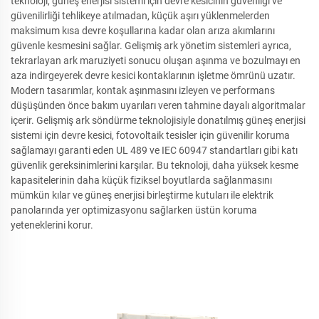
teknoloji, güneş enerjisi sistemi için devre kesicinin güvenliği ve
güvenilirliği tehlikeye atılmadan, küçük aşırı yüklenmelerden
maksimum kısa devre koşullarına kadar olan arıza akımlarını
güvenle kesmesini sağlar. Gelişmiş ark yönetim sistemleri ayrıca,
tekrarlayan ark maruziyeti sonucu oluşan aşınma ve bozulmayı en
aza indirgeyerek devre kesici kontaklarının işletme ömrünü uzatır.
Modern tasarımlar, kontak aşınmasını izleyen ve performans
düşüşünden önce bakım uyarıları veren tahmine dayalı algoritmalar
içerir. Gelişmiş ark söndürme teknolojisiyle donatılmış güneş enerjisi
sistemi için devre kesici, fotovoltaik tesisler için güvenilir koruma
sağlamayı garanti eden UL 489 ve IEC 60947 standartları gibi katı
güvenlik gereksinimlerini karşılar. Bu teknoloji, daha yüksek kesme
kapasitelerinin daha küçük fiziksel boyutlarda sağlanmasını
mümkün kılar ve güneş enerjisi birleştirme kutuları ile elektrik
panolarında yer optimizasyonu sağlarken üstün koruma
yeteneklerini korur.