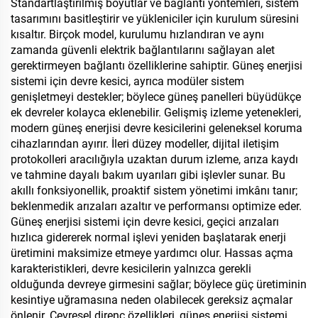
Standartlaştırılmış boyutlar ve bağlantı yöntemleri, sistem
tasarımını basitleştirir ve yükleniciler için kurulum süresini
kısaltır. Birçok model, kurulumu hızlandıran ve aynı
zamanda güvenli elektrik bağlantılarını sağlayan alet
gerektirmeyen bağlantı özelliklerine sahiptir. Güneş enerjisi
sistemi için devre kesici, ayrıca modüler sistem
genişletmeyi destekler; böylece güneş panelleri büyüdükçe
ek devreler kolayca eklenebilir. Gelişmiş izleme yetenekleri,
modern güneş enerjisi devre kesicilerini geleneksel koruma
cihazlarından ayırır. İleri düzey modeller, dijital iletişim
protokolleri aracılığıyla uzaktan durum izleme, arıza kaydı
ve tahmine dayalı bakım uyarıları gibi işlevler sunar. Bu
akıllı fonksiyonellik, proaktif sistem yönetimi imkânı tanır;
beklenmedik arızaları azaltır ve performansı optimize eder.
Güneş enerjisi sistemi için devre kesici, geçici arızaları
hızlıca gidererek normal işlevi yeniden başlatarak enerji
üretimini maksimize etmeye yardımcı olur. Hassas açma
karakteristikleri, devre kesicilerin yalnızca gerekli
olduğunda devreye girmesini sağlar; böylece güç üretiminin
kesintiye uğramasına neden olabilecek gereksiz açmalar
önlenir. Çevresel direnç özellikleri, güneş enerjisi sistemi