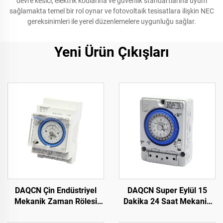
devre kesici, elektrik kodlarına ve güvenlik standartlarına uyum
sağlamakta temel bir rol oynar ve fotovoltaik tesisatlara ilişkin NEC
gereksinimleri ile yerel düzenlemelere uygunluğu sağlar.
Yeni Ürün Çıkışları
DAQCN Çin Endüstriyel
DAQCN Super Eylül 15
Mekanik Zaman Rölesi
Dakika 24 Saat Mekanik
SUL181d 24 Saatlik
Zamanlayıcı 16A Maks.