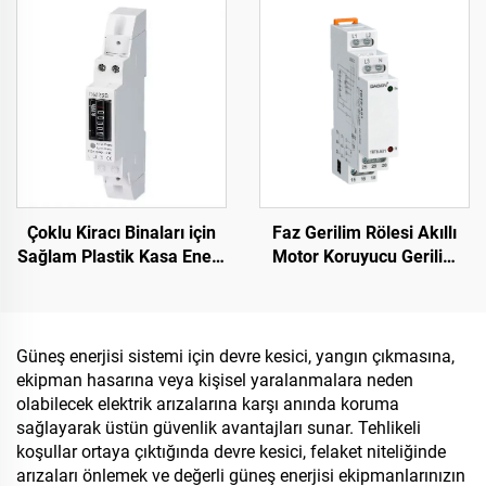
Zaman Anahtarı, Maks.
Akım TB388
16A Akım
Çoklu Kiracı Binaları için
Faz Gerilim Rölesi Akıllı
Sağlam Plastik Kasa Enerji
Motor Koruyucu Gerilim
Sayacı Mekanik Sayaç
Aşırı Yük Koruyucusu Faz
Arızası Rölesi
Güneş enerjisi sistemi için devre kesici, yangın çıkmasına,
ekipman hasarına veya kişisel yaralanmalara neden
olabilecek elektrik arızalarına karşı anında koruma
sağlayarak üstün güvenlik avantajları sunar. Tehlikeli
koşullar ortaya çıktığında devre kesici, felaket niteliğinde
arızaları önlemek ve değerli güneş enerjisi ekipmanlarınızın