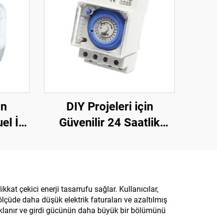
an
DIY Projeleri için
el İç
Güvenilir 24 Saatlik
ıcı
Mekanik Döngü
 Fişe
Zamanlayıcısı SUL181H
yıcı
Plastik
t çekici enerji tasarrufu sağlar. Kullanıcılar,
lçüde daha düşük elektrik faturaları ve azaltılmış
naklanır ve girdi gücünün daha büyük bir bölümünü