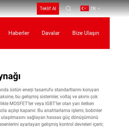
Teklif Al
TR
Haberler
Davalar
Bize Ulaşın
ynağı
anda üstün enerji tasarrufu standartlarını koruyan
aksine, bu gelişmiş sistemler, voltaj ve akımı çok
ikle MOSFET’ler veya IGBT’ler olan yarı iletken
ızla açılıp kapanır. Bu anahtarlama işlemi, bobinler
erine ulaşılmasını sağlayan hassas güç dönüşümünü
nlerini ayarlayan gelişmiş kontrol devreleri içerir;