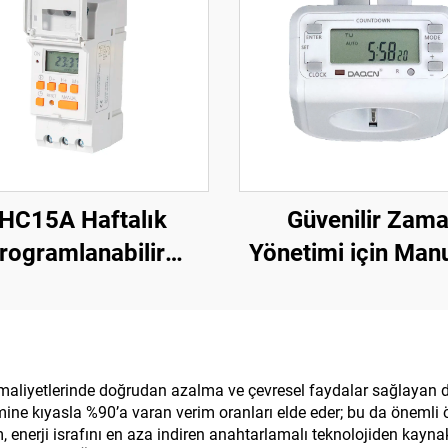
HC15A Haftalık
Güvenilir Zam
rogramlanabilir
Yönetimi için Manu
lektronik Dijital
Mekan Zamanlay
Zamanlayıcı
Anahtarı Ekonomik
Takılan Zamanla
aliyetlerinde doğrudan azalma ve çevresel faydalar sağlayan dikka
ne kıyasla %90’a varan verim oranları elde eder; bu da önemli ö
, enerji israfını en aza indiren anahtarlamalı teknolojiden kay