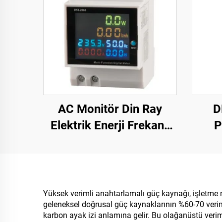
AC Monitör Din Ray
D
Elektrik Enerji Frekans
P
Ölçer Çok Fonksiyonlu
E
Dijital Ekranlı Ölçüm
Cihazı
Yüksek verimli anahtarlamalı güç kaynağı, işletme m
geleneksel doğrusal güç kaynaklarının %60-70 verimi
karbon ayak izi anlamına gelir. Bu olağanüstü verim