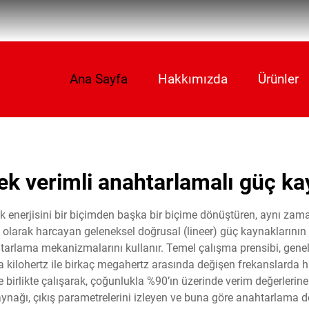
Ana Sayfa
Hakkımızda
Ürünler
ek verimli anahtarlamalı güç ka
k enerjisini bir biçimden başka bir biçime dönüştüren, aynı zam
ısı olarak harcayan geleneksel doğrusal (lineer) güç kaynaklarının 
arlama mekanizmalarını kullanır. Temel çalışma prensibi, genell
a kilohertz ile birkaç megahertz arasında değişen frekanslarda h
yle birlikte çalışarak, çoğunlukla %90’ın üzerinde verim değerl
ağı, çıkış parametrelerini izleyen ve buna göre anahtarlama dese