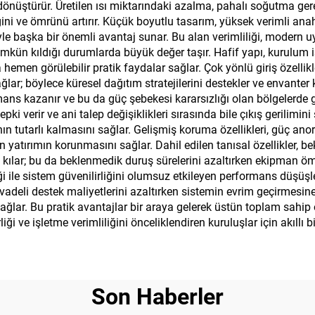
önüştürür. Üretilen ısı miktarındaki azalma, pahalı soğutma gere
ğini ve ömrünü artırır. Küçük boyutlu tasarım, yüksek verimli a
yle başka bir önemli avantaj sunar. Bu alan verimliliği, modern 
kün kıldığı durumlarda büyük değer taşır. Hafif yapı, kurulum işl
hemen görülebilir pratik faydalar sağlar. Çok yönlü giriş özelli
r; böylece küresel dağıtım stratejilerini destekler ve envanter kar
ns kazanır ve bu da güç şebekesi kararsızlığı olan bölgelerde g
ki verir ve ani talep değişiklikleri sırasında bile çıkış gerilimin
 tutarlı kalmasını sağlar. Gelişmiş koruma özellikleri, güç anorma
n yatırımın korunmasını sağlar. Dahil edilen tanısal özellikler,
lar; bu da beklenmedik duruş sürelerini azaltırken ekipman ömrün
ği ile sistem güvenilirliğini olumsuz etkileyen performans düşüşle
vadeli destek maliyetlerini azaltırken sistemin evrim geçirmesine
 sağlar. Bu pratik avantajlar bir araya gelerek üstün toplam sahi
 ve işletme verimliliğini önceliklendiren kuruluşlar için akıllı bir
Son Haberler