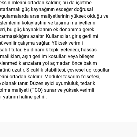
ksinimlerini ortadan kaldırır; bu da işletme
nahtarlamalı güç kaynağının eşdeğer doğrusal
uygulamalarda arsa maliyetlerinin yüksek olduğu ve
emlerini kolaylaştırır ve taşıma maliyetlerini
kleri, bu güç kaynaklarının ek donanıma gerek
maşıklığını azaltır. Kullanıcılar, giriş gerilimi
üvenilir çalışma sağlar. Yüksek verimli
i sabit tutar. Bu dinamik tepki yeteneği, hassas
llıkları, aşırı gerilim koşulları veya bileşen
 beklenmedik arızalara yol açmadan önce bakım
ü uzatır. Sıcaklık stabilitesi, çevresel uç koşullar
rini ortadan kaldırır. Modüler tasarım felsefesi,
 olanak tanır. Düzenleyici uyumluluk, tedarik
p olma maliyeti (TCO) sunar ve yüksek verimli
 yatırım haline getirir.