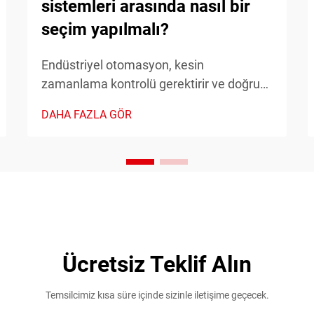
sistemleri arasında nasıl bir
seçim yapılmalı?
Endüstriyel otomasyon, kesin
zamanlama kontrolü gerektirir ve doğru
zaman rölesi sisteminin seçilmesi
DAHA FAZLA GÖR
operasyonel verimlilik ve bakım
maliyetlerini önemli ölçüde etkileyebilir.
Analog ve dijital zaman rölesi teknolojileri
arasındaki seçim, temel bir...
Ücretsiz Teklif Alın
Temsilcimiz kısa süre içinde sizinle iletişime geçecek.