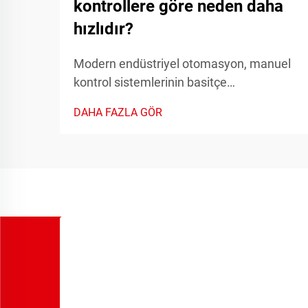
kontrollere göre neden daha
hızlıdır?
Modern endüstriyel otomasyon, manuel
kontrol sistemlerinin basitçe
karşılayamayacağı hassasiyet, hız ve
DAHA FAZLA GÖR
güvenilirlik gerektirir. Manuel
anahtarlama sistemlerinden
otomasyonlu röle sistemlere geçiş,
elektrik kontrol sistemlerindeki en önemli
ilerlemelerden biridir.