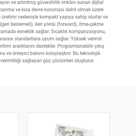
on ve artırılmış güvenilirlik imkânı sunan dijital
 kapanma ve kısa devre koruması dahil olmak üzere
 üretimi nedeniyle kompakt yapıya sahip olurlar ve
(geri beslemeli), ileri yönlü (forward), itme-çekme
rşılamada esneklik sağlar. Sıcaklık kompanzasyonu,
ararası standartlara uyum sağlar. Yüksek verimli
ilimi aralıklarını destekler. Programlanabilir çıkış
u ve önleyici bakımı kolaylaştırır. Bu teknolojik
i verimliliği sağlayan güç çözümleri oluşturur.