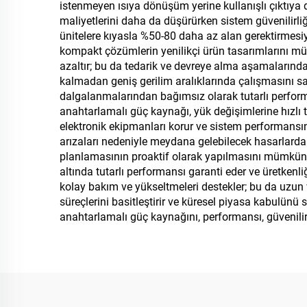
istenmeyen ısıya dönüşüm yerine kullanışlı çıktıya d
maliyetlerini daha da düşürürken sistem güvenilirli
ünitelere kıyasla %50-80 daha az alan gerektirmesi
kompakt çözümlerin yenilikçi ürün tasarımlarını müm
azaltır; bu da tedarik ve devreye alma aşamalarında 
kalmadan geniş gerilim aralıklarında çalışmasını sağla
dalgalanmalarından bağımsız olarak tutarlı performa
anahtarlamalı güç kaynağı, yük değişimlerine hızlı tep
elektronik ekipmanları korur ve sistem performansının
arızaları nedeniyle meydana gelebilecek hasarlarda
planlamasının proaktif olarak yapılmasını mümkün kı
altında tutarlı performansı garanti eder ve üretkenli
kolay bakım ve yükseltmeleri destekler; bu da uzun 
süreçlerini basitleştirir ve küresel piyasa kabulünü
anahtarlamalı güç kaynağını, performansı, güvenilirliği