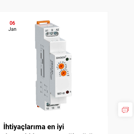
06
0
Jan
Ja
İhtiyaçlarıma en iyi
Pro