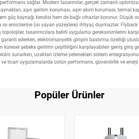
 performans sağlar. Modern tasarımlar, gerçek zamanlı optimizasy
 kaynakları, aşırı gerilim koruması, aşırı akım koruması, termal
m güç kaynağı kendisi hem de bağlı cihazlar korunur. Düşük ısı
u ısı emicilerine (ısı yayan yüzeylere) ihtiyaç duymazlar. Flyback 
 topolojiler, tasarımcılara belirli uygulama gereksinimlerini ka
 garanti ederken, elektromanyetik girişim bastırma özelliği ulusl
resel şebeke gerilimi çeşitliliğini karşılayabilen geniş giriş ger
imkânı sunarken, uzaktan izleme yetenekleri sistem entegrasyonun
yel ve ticari uygulamalarda üstün performans, güvenilirlik ve enerj
Popüler Ürünler