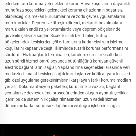
ederken tam koruma yeteneklerini korur. Hava koşullarına dayanıklı
muhafaza seçenekleri, geleneksel koruma cihazlarının başarısız
olabileceği dış mekân kurulumlarını ve zorlu çevre uygulamalarını
mümkün kılar. Deprem ve titreşim direnci, mekanik bozulmalara
maruz kalan endüstriyel ortamlarda veya deprem bölgelerinde
güvenilir çalışma sağlar. Sıcaklık sınıfı belirtimleri, kutup
bölgelerindeki tesislerden çöl ortamlarına kadar ekstrem işletme
koşullarını kapsar ve çeşitli iklimlerde tutarlı koruma performansını
sürdürür. Hızlı bağlantı terminalleri, kurulum süresini kısaltırken
uzun süreli hizmet ömrü boyunca bütünlüğünü koruyan güvenli
elektrik bağlantılarını sağlar. Yapılandırma seçenekleri arasında veri
merkezleri, imalat tesisleri, sağlık kuruluşları ve kritik altyapı tesisleri
gibi özel uygulama gereksinimlerini karşılayan farklı koruma modları
yer alır. Dokümantasyon paketleri, kurulum kılavuzları, bağlantı
şemaları ve devreye alma prosedürlerinden oluşan ayrıntılı içerikler
içerir; bu da sistemin ilk çalıştırılmasından uzun vadeli hizmet
dönemine kadar sorunsuz dağıtımını ve doğru işletimini sağlar.