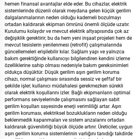
hemen finansal avantajlar elde eder. Bu cihazlar, elektrik
sistemlerinde düzenli olarak meydana gelen küçük gerilim
dalgalanmalarının neden olduğu kademeli bozulmayı
ortadan kaldırarak ekipman ömrünü önemli ölçüde uzatır.
Kurulumu kolaydır ve mevcut elektrik altyapısında çok az
değişiklik gerektirir; bu da hem yeni inşaat projeleri hem de
mevcut tesislerin yenilenmesi (retrofit) çalışmalarında
güncellemeleri erişilebilir kılar. Sağlam yapı ve yalnızca
bakım gerektiğinde kullanıcıyı bilgilendiren kendini izleme
özelliklerine sahip olması nedeniyle bakım gereksinimleri
oldukça düşüktür. Düşük gerilim aşırı gerilim koruma
cihazı, normal çalışması sırasında sessiz ve şeffaf bir
şekilde işler; kullanıcı müdahalesi gerekmezken sürekli
olarak elektrik koşullarını izler. Bağlı ekipmanların optimal
performans seviyelerinde çalışmasını sağlayan sabit
gerilim koşulları sayesinde enerji verimliliği artar. Aşırı
gerilim koruması, elektriksel bozuklukların neden olduğu
beklenmedik kapanmaları ve sistem arızalarını ortadan
kaldırarak güvenilirliği büyük ölçüde artırır. Üreticiler, uygun
aşırı gerilim koruma sistemlerinin varlığını tanıdığı takdirde