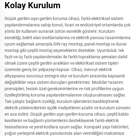
Kolay Kurulum
Düşük gerilim aşırı gerilim koruma cihazı, farklı elektriksel sistem
yapılandırmalarına sahip konut, ticari ve endüstriyel ortamlarda çok
yönlü bir kullanım sunarak üstün esneklik gösterir. Kurulum
esnekliği, belirli alan kısıtlamalarına ve elektrik panosu tasarımlarına
uyum sağlamak amacıyla DIN ray montajı, panel montajı ve duvar
montajı gibi çeşitli montaj seçeneklerini destekler. Uyumluluk, tek
fazlı ve üç fazlı yapılandırmalar ile farklı topraklama şemaları dahil
olmak üzere çeşitli gerilim aralıkları ve elektriksel sistem tipleri
üzerinde geniş bir yelpazeyi kapsar. Cihaz, mevcut elektrik
altyapısına sorunsuz entegre olur ve kurulum sırasında kapsamlı
değişiklikler veya sistem duruşları gerektirmez. Modüler tasarım
prensipleri, tesisin özel gereksinimlerine ve risk profillerine uygun
özelleştirilmiş koruma yapılandırmalarının oluşturulmasını sağlar.
Tak-çalıştır bağlantı özelliği, kurulum işlemlerini basitleştirerek
elektrik yüklenicilerinin işçilik maliyetlerini azaltır ve kurulum süresini
en aza indirir. Düşük gerilim aşırı gerilim koruma cihazı, çeşitli kablo
kesitlerini ve bağlantı yöntemlerini destekleyerek farklı elektrik
tesisatlarına ve yerel kodlara uyum sağlar. Kompakt yapı faktörleri,
yoğun yerleşimli elektrik panolarında alan verimliliğini maksimize