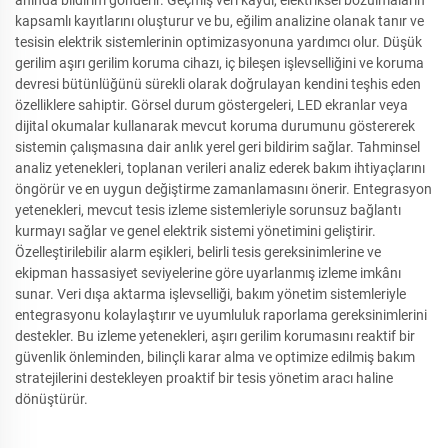
anında bildirim gönderir. Geçmiş veri kaydı, elektriksel bozulmaların
kapsamlı kayıtlarını oluşturur ve bu, eğilim analizine olanak tanır ve
tesisin elektrik sistemlerinin optimizasyonuna yardımcı olur. Düşük
gerilim aşırı gerilim koruma cihazı, iç bileşen işlevselliğini ve koruma
devresi bütünlüğünü sürekli olarak doğrulayan kendini teşhis eden
özelliklere sahiptir. Görsel durum göstergeleri, LED ekranlar veya
dijital okumalar kullanarak mevcut koruma durumunu göstererek
sistemin çalışmasına dair anlık yerel geri bildirim sağlar. Tahminsel
analiz yetenekleri, toplanan verileri analiz ederek bakım ihtiyaçlarını
öngörür ve en uygun değiştirme zamanlamasını önerir. Entegrasyon
yetenekleri, mevcut tesis izleme sistemleriyle sorunsuz bağlantı
kurmayı sağlar ve genel elektrik sistemi yönetimini geliştirir.
Özelleştirilebilir alarm eşikleri, belirli tesis gereksinimlerine ve
ekipman hassasiyet seviyelerine göre uyarlanmış izleme imkânı
sunar. Veri dışa aktarma işlevselliği, bakım yönetim sistemleriyle
entegrasyonu kolaylaştırır ve uyumluluk raporlama gereksinimlerini
destekler. Bu izleme yetenekleri, aşırı gerilim korumasını reaktif bir
güvenlik önleminden, bilinçli karar alma ve optimize edilmiş bakım
stratejilerini destekleyen proaktif bir tesis yönetim aracı haline
dönüştürür.