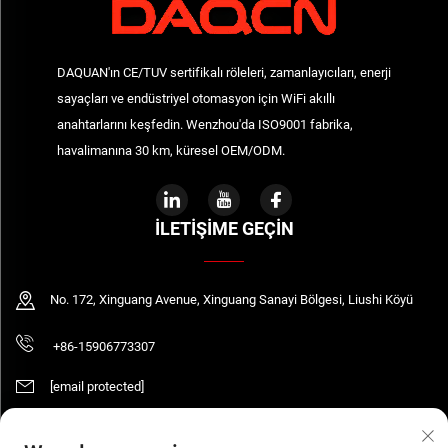
DAQUAN'ın CE/TUV sertifikalı röleleri, zamanlayıcıları, enerji
sayaçları ve endüstriyel otomasyon için WiFi akıllı
anahtarlarını keşfedin. Wenzhou'da ISO9001 fabrika,
havalimanına 30 km, küresel OEM/ODM.
İLETIŞIME GEÇIN
No. 172, Xinguang Avenue, Xinguang Sanayi Bölgesi, Liushi Köyü
+86-15906773307
[email protected]