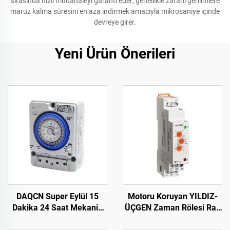
sırasında hızlı müdahaleyi garanti eder; genellikle zararlı gerilimlere
maruz kalma süresini en aza indirmek amacıyla mikrosaniye içinde
devreye girer.
Yeni Ürün Önerileri
DAQCN Super Eylül 15
Motoru Koruyan YILDIZ-
Dakika 24 Saat Mekanik
ÜÇGEN Zaman Rölesi Ray
Zamanlayıcı 16A Maks.
Tipi Zaman Rölesi Yıldız