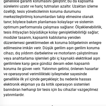
genellikle garanti korumasını geliştirir; bu da kapsama
sürelerini uzatır ve hariç tutmaları azaltır. Uzaktan izleme
özelliği, tesis yöneticilerinin koruma durumunu
merkezileştirilmiş konumlardan takip etmesine olanak
tanır; böylece bakım planlaması kolaylaşır ve sistemin
optimum performansla çalışması sağlanır. Ölçeklenebilirlik,
tesis ihtiyaçları büyüdükçe kolay genişletilebilirliği sağlar;
modüler tasarım, kapsamlı kablolama yeniden
düzenlemesi gerektirmeden ek koruma bölgelerinin entegre
edilmesine imkân verir. Düşük gerilim aşırı gerilim koruma
cihazı, dış yıldırım darbelerine ve motorların çalıştırılması
veya anahtarlama işlemleri gibi iç kaynaklı elektriksel aşırı
gerilimlere karşı gece gündüz devam eden kapsamlı
koruma ile güven verir. Yatırımın getirisi, önlenen hasarlar
ve operasyonel verimlilikteki iyileşmeler sayesinde
genellikle ilk yıl içinde gerçekleşir; bu nedenle hassas
elektronik ekipman ya da kritik operasyon sistemleri
barındıran herhangi bir tesis için bu cihazlar vazgeçilmez
yatırımlardır.