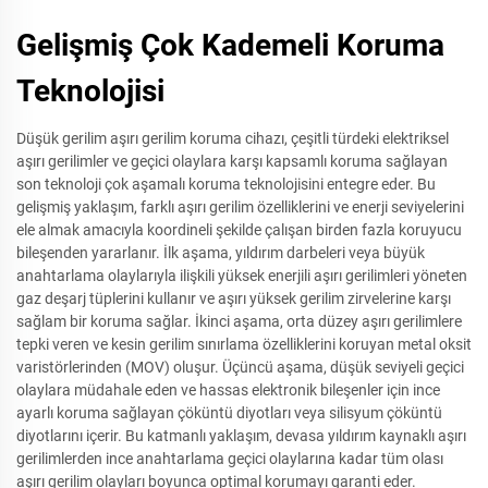
Gelişmiş Çok Kademeli Koruma
Teknolojisi
Düşük gerilim aşırı gerilim koruma cihazı, çeşitli türdeki elektriksel
aşırı gerilimler ve geçici olaylara karşı kapsamlı koruma sağlayan
son teknoloji çok aşamalı koruma teknolojisini entegre eder. Bu
gelişmiş yaklaşım, farklı aşırı gerilim özelliklerini ve enerji seviyelerini
ele almak amacıyla koordineli şekilde çalışan birden fazla koruyucu
bileşenden yararlanır. İlk aşama, yıldırım darbeleri veya büyük
anahtarlama olaylarıyla ilişkili yüksek enerjili aşırı gerilimleri yöneten
gaz deşarj tüplerini kullanır ve aşırı yüksek gerilim zirvelerine karşı
sağlam bir koruma sağlar. İkinci aşama, orta düzey aşırı gerilimlere
tepki veren ve kesin gerilim sınırlama özelliklerini koruyan metal oksit
varistörlerinden (MOV) oluşur. Üçüncü aşama, düşük seviyeli geçici
olaylara müdahale eden ve hassas elektronik bileşenler için ince
ayarlı koruma sağlayan çöküntü diyotları veya silisyum çöküntü
diyotlarını içerir. Bu katmanlı yaklaşım, devasa yıldırım kaynaklı aşırı
gerilimlerden ince anahtarlama geçici olaylarına kadar tüm olası
aşırı gerilim olayları boyunca optimal korumayı garanti eder.