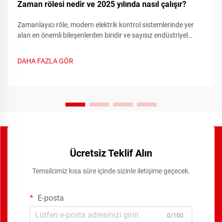
Zaman rölesi nedir ve 2025 yılında nasıl çalışır?
Zamanlayıcı röle, modern elektrik kontrol sistemlerinde yer
alan en önemli bileşenlerden biridir ve sayısız endüstriyel
uygulamalarda hassas zamanlama işlevleri sağlar. Bu
gelişmiş cihazlar geleneksel röle anahtarlama yeteneklerini...
DAHA FAZLA GÖR
Ücretsiz Teklif Alın
Temsilcimiz kısa süre içinde sizinle iletişime geçecek.
E-posta
0/100