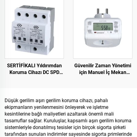
Akım TB388
Üçgen Gecikmeli
Başlangıç
SERTİFİKALI Yıldırımdan
Güvenilir Zaman Yönetimi
Koruma Cihazı DC SPD
için Manuel İç Mekan
Gerilim Dalgası Koruma
Zamanlayıcı Anahtarı
Cihazı Akıllı Aşırı Gerilim
Ekonomik Fişe Takılan
Korumalı Cihaz
Zamanlayıcı
Düşük gerilim aşırı gerilim koruma cihazı, pahalı
ekipmanların yenilenmesini önleyerek ve işletme
kesintilerine bağlı maliyetleri azaltarak önemli mali
tasarruflar sağlar. Kuruluşlar, kapsamlı aşırı gerilim koruma
sistemleriyle donatılmış tesisler için birçok sigorta şirketi
tarafından sunulan indirimler sayesinde sigorta primlerinde