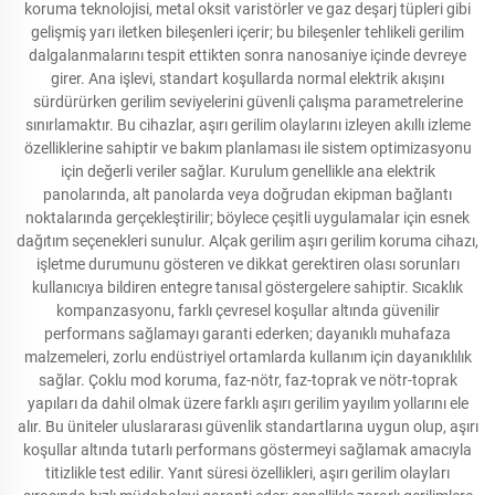
koruma teknolojisi, metal oksit varistörler ve gaz deşarj tüpleri gibi
gelişmiş yarı iletken bileşenleri içerir; bu bileşenler tehlikeli gerilim
dalgalanmalarını tespit ettikten sonra nanosaniye içinde devreye
girer. Ana işlevi, standart koşullarda normal elektrik akışını
sürdürürken gerilim seviyelerini güvenli çalışma parametrelerine
sınırlamaktır. Bu cihazlar, aşırı gerilim olaylarını izleyen akıllı izleme
özelliklerine sahiptir ve bakım planlaması ile sistem optimizasyonu
için değerli veriler sağlar. Kurulum genellikle ana elektrik
panolarında, alt panolarda veya doğrudan ekipman bağlantı
noktalarında gerçekleştirilir; böylece çeşitli uygulamalar için esnek
dağıtım seçenekleri sunulur. Alçak gerilim aşırı gerilim koruma cihazı,
işletme durumunu gösteren ve dikkat gerektiren olası sorunları
kullanıcıya bildiren entegre tanısal göstergelere sahiptir. Sıcaklık
kompanzasyonu, farklı çevresel koşullar altında güvenilir
performans sağlamayı garanti ederken; dayanıklı muhafaza
malzemeleri, zorlu endüstriyel ortamlarda kullanım için dayanıklılık
sağlar. Çoklu mod koruma, faz-nötr, faz-toprak ve nötr-toprak
yapıları da dahil olmak üzere farklı aşırı gerilim yayılım yollarını ele
alır. Bu üniteler uluslararası güvenlik standartlarına uygun olup, aşırı
koşullar altında tutarlı performans göstermeyi sağlamak amacıyla
titizlikle test edilir. Yanıt süresi özellikleri, aşırı gerilim olayları