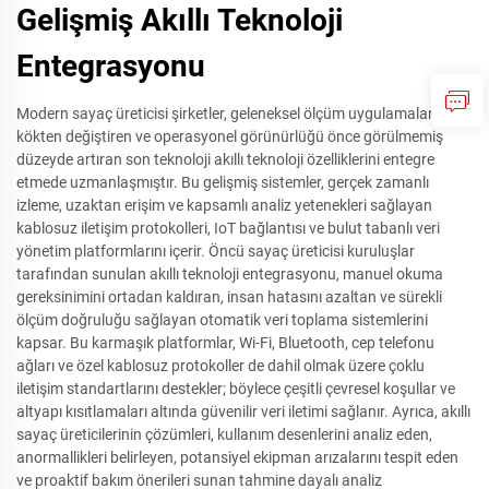
Gelişmiş Akıllı Teknoloji
Entegrasyonu
Modern sayaç üreticisi şirketler, geleneksel ölçüm uygulamalarını
kökten değiştiren ve operasyonel görünürlüğü önce görülmemiş
düzeyde artıran son teknoloji akıllı teknoloji özelliklerini entegre
etmede uzmanlaşmıştır. Bu gelişmiş sistemler, gerçek zamanlı
izleme, uzaktan erişim ve kapsamlı analiz yetenekleri sağlayan
kablosuz iletişim protokolleri, IoT bağlantısı ve bulut tabanlı veri
yönetim platformlarını içerir. Öncü sayaç üreticisi kuruluşlar
tarafından sunulan akıllı teknoloji entegrasyonu, manuel okuma
gereksinimini ortadan kaldıran, insan hatasını azaltan ve sürekli
ölçüm doğruluğu sağlayan otomatik veri toplama sistemlerini
kapsar. Bu karmaşık platformlar, Wi-Fi, Bluetooth, cep telefonu
ağları ve özel kablosuz protokoller de dahil olmak üzere çoklu
iletişim standartlarını destekler; böylece çeşitli çevresel koşullar ve
altyapı kısıtlamaları altında güvenilir veri iletimi sağlanır. Ayrıca, akıllı
sayaç üreticilerinin çözümleri, kullanım desenlerini analiz eden,
anormallikleri belirleyen, potansiyel ekipman arızalarını tespit eden
ve proaktif bakım önerileri sunan tahmine dayalı analiz