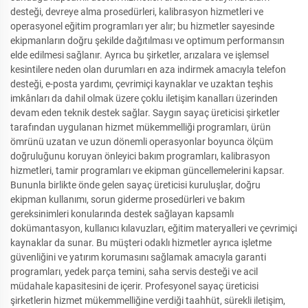
desteği, devreye alma prosedürleri, kalibrasyon hizmetleri ve
operasyonel eğitim programları yer alır; bu hizmetler sayesinde
ekipmanların doğru şekilde dağıtılması ve optimum performansın
elde edilmesi sağlanır. Ayrıca bu şirketler, arızalara ve işlemsel
kesintilere neden olan durumları en aza indirmek amacıyla telefon
desteği, e-posta yardımı, çevrimiçi kaynaklar ve uzaktan teşhis
imkânları da dahil olmak üzere çoklu iletişim kanalları üzerinden
devam eden teknik destek sağlar. Saygın sayaç üreticisi şirketler
tarafından uygulanan hizmet mükemmelliği programları, ürün
ömrünü uzatan ve uzun dönemli operasyonlar boyunca ölçüm
doğruluğunu koruyan önleyici bakım programları, kalibrasyon
hizmetleri, tamir programları ve ekipman güncellemelerini kapsar.
Bununla birlikte önde gelen sayaç üreticisi kuruluşlar, doğru
ekipman kullanımı, sorun giderme prosedürleri ve bakım
gereksinimleri konularında destek sağlayan kapsamlı
dokümantasyon, kullanıcı kılavuzları, eğitim materyalleri ve çevrimiçi
kaynaklar da sunar. Bu müşteri odaklı hizmetler ayrıca işletme
güvenliğini ve yatırım korumasını sağlamak amacıyla garanti
programları, yedek parça temini, saha servis desteği ve acil
müdahale kapasitesini de içerir. Profesyonel sayaç üreticisi
şirketlerin hizmet mükemmelliğine verdiği taahhüt, sürekli iletişim,