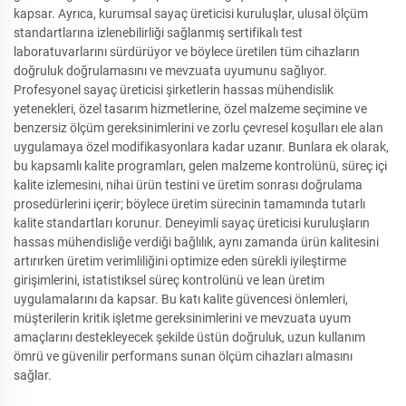
kapsar. Ayrıca, kurumsal sayaç üreticisi kuruluşlar, ulusal ölçüm
standartlarına izlenebilirliği sağlanmış sertifikalı test
laboratuvarlarını sürdürüyor ve böylece üretilen tüm cihazların
doğruluk doğrulamasını ve mevzuata uyumunu sağlıyor.
Profesyonel sayaç üreticisi şirketlerin hassas mühendislik
yetenekleri, özel tasarım hizmetlerine, özel malzeme seçimine ve
benzersiz ölçüm gereksinimlerini ve zorlu çevresel koşulları ele alan
uygulamaya özel modifikasyonlara kadar uzanır. Bunlara ek olarak,
bu kapsamlı kalite programları, gelen malzeme kontrolünü, süreç içi
kalite izlemesini, nihai ürün testini ve üretim sonrası doğrulama
prosedürlerini içerir; böylece üretim sürecinin tamamında tutarlı
kalite standartları korunur. Deneyimli sayaç üreticisi kuruluşların
hassas mühendisliğe verdiği bağlılık, aynı zamanda ürün kalitesini
artırırken üretim verimliliğini optimize eden sürekli iyileştirme
girişimlerini, istatistiksel süreç kontrolünü ve lean üretim
uygulamalarını da kapsar. Bu katı kalite güvencesi önlemleri,
müşterilerin kritik işletme gereksinimlerini ve mevzuata uyum
amaçlarını destekleyecek şekilde üstün doğruluk, uzun kullanım
ömrü ve güvenilir performans sunan ölçüm cihazları almasını
sağlar.