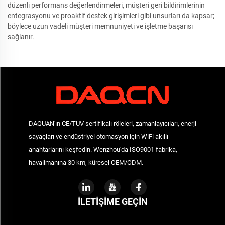
düzenli performans değerlendirmeleri, müşteri geri bildirimlerinin
entegrasyonu ve proaktif destek girişimleri gibi unsurları da kapsar;
böylece uzun vadeli müşteri memnuniyeti ve işletme başarısı
sağlanır.
DAQUAN'ın CE/TUV sertifikalı röleleri, zamanlayıcıları, enerji
sayaçları ve endüstriyel otomasyon için WiFi akıllı
anahtarlarını keşfedin. Wenzhou'da ISO9001 fabrika,
havalimanına 30 km, küresel OEM/ODM.
İLETIŞIME GEÇIN