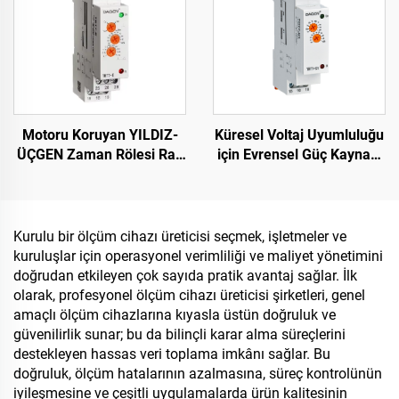
Motoru Koruyan YILDIZ-
Küresel Voltaj Uyumluluğu
ÜÇGEN Zaman Rölesi Ray
için Evrensel Güç Kaynağı
Tipi Zaman Rölesi Yıldız
Zaman Rölesi 24-240V
Üçgen Gecikmeli
AC/DC
Başlangıç
Kurulu bir ölçüm cihazı üreticisi seçmek, işletmeler ve
kuruluşlar için operasyonel verimliliği ve maliyet yönetimini
doğrudan etkileyen çok sayıda pratik avantaj sağlar. İlk
olarak, profesyonel ölçüm cihazı üreticisi şirketleri, genel
amaçlı ölçüm cihazlarına kıyasla üstün doğruluk ve
güvenilirlik sunar; bu da bilinçli karar alma süreçlerini
destekleyen hassas veri toplama imkânı sağlar. Bu
doğruluk, ölçüm hatalarının azalmasına, süreç kontrolünün
iyileşmesine ve çeşitli uygulamalarda ürün kalitesinin