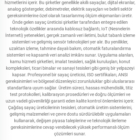
hizmetlerini içerir. Bu şirketler genellikle akıllı sayaçlar, dijital ekranlar,
analog göstergeler, debimetreler, elektrik sayaçları ve belirli sektör
gereksinimlerine özel olarak tasarlanmış ölçüm ekipmanları üretir.
Önde gelen sayaç üreticisi şirketler tarafından entegre edilen
teknolojik özellikler arasında kablosuz bağlantı, IoT (Nesnelerin
İnterneti) yetenekleri, gerçek zamanlı veri iletimi, bulut tabanlı izleme
sistemleri ve gelişmiş sensör teknolojileri yer alır. Bu yenilikler,
uzaktan izleme, tahmine dayalı bakım, otomatik faturalandırma
sistemleri ve kapsamlı veri analizi imkânı sunar. Uygulama alanları,
kamu hizmeti şirketleri, imalat tesisleri, sağlık kuruluşları, konut
kompleksleri, ticari binalar ve sanayi tesisleri gibi geniş bir yelpazeyi
kapsar. Profesyonel bir sayaç üreticisi, ISO sertifikaları, ANSI
gereksinimleri ve bölgesel düzenleyici zorunluluklar gibi uluslararası
standartlara uyum sağlar. Üretim süreci, hassas mühendislik, titiz
test protokolleri, kalibrasyon prosedürleri ve doğru ölçümleri ve
uzun vadeli güvenilirliği garanti eden kalite kontrol önlemlerini içerir.
Çağdaş sayaç üreticilerinin tesisleri, otomatik üretim sistemlerini,
gelişmiş malzemeleri ve çevre dostu sürdürülebilir uygulamaları
kullanarak, değişen piyasa taleplerine ve teknolojik ilerleme
gereksinimlerine cevap verebilecek yüksek performanslı ölçüm
çözümleri sunar.