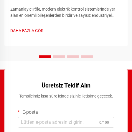
Zamanlayıcı röle, modern elektrik kontrol sistemlerinde yer
alan en önemli bileşenlerden biridir ve sayısız endüstriyel
uygulamalarda hassas zamanlama işlevleri sağlar. Bu
gelişmiş cihazlar geleneksel röle anahtarlama yeteneklerini...
DAHA FAZLA GÖR
Ücretsiz Teklif Alın
Temsilcimiz kısa süre içinde sizinle iletişime geçecek.
E-posta
0/100