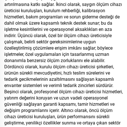
artırılmasına katkı sağlar. İkinci olarak, saygın ölçüm cihazı
üreticisi kuruluşları, kurulum rehberliği, kalibrasyon
hizmetleri, bakım programları ve sorun giderme desteği de
dahil olmak üzere kapsamlı teknik destek sunar; bu da
işletme kesintilerini ve operasyonel aksaklıkları en aza
indirir. Üçüncü olarak, özel bir ölçüm cihazı üreticisiyle
çalışmak, belirli sektör gereksinimlerine uygun
özelleştirilmiş çözümlere erişim imkânı sağlar; böylece
işletmeler, özel uygulamaları için tasarlanmış uzman
donanımla benzersiz ölçüm zorluklarını ele alabilir.
Dördüncü olarak, kurulu ölçüm cihazı üreticisi şirketleri,
ürünün sürekli mevcudiyetini, hızlı teslim sürelerini ve
tedarik gecikmelerinin azaltılmasını sağlayan kapsamlı
envanter sistemleri ve verimli tedarik zincirleri sürdürür.
Beşinci olarak, profesyonel ölçüm cihazı üreticisi hizmetleri,
yatırım değerini koruyan ve uzun vadeli operasyonel
güvenliği sağlayan garanti kapsamı, tamir hizmetleri ve
değişim programlarını içerir. Altıncı olarak, öncü ölçüm
cihazı üreticisi kuruluşları, ürün performansını sürekli
geliştirme, yenilikçi özellikler sunma ve ortaya çıkan sektör