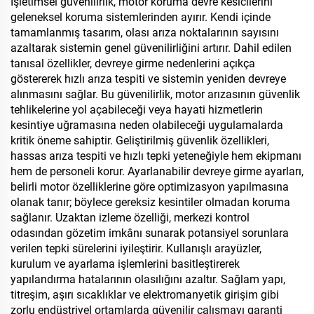
İşletimsel güvenilirlik, motor koruma devre kesicilerini
geleneksel koruma sistemlerinden ayırır. Kendi içinde
tamamlanmış tasarım, olası arıza noktalarının sayısını
azaltarak sistemin genel güvenilirliğini artırır. Dahil edilen
tanısal özellikler, devreye girme nedenlerini açıkça
göstererek hızlı arıza tespiti ve sistemin yeniden devreye
alınmasını sağlar. Bu güvenilirlik, motor arızasının güvenlik
tehlikelerine yol açabileceği veya hayati hizmetlerin
kesintiye uğramasına neden olabileceği uygulamalarda
kritik öneme sahiptir. Geliştirilmiş güvenlik özellikleri,
hassas arıza tespiti ve hızlı tepki yeteneğiyle hem ekipmanı
hem de personeli korur. Ayarlanabilir devreye girme ayarları,
belirli motor özelliklerine göre optimizasyon yapılmasına
olanak tanır; böylece gereksiz kesintiler olmadan koruma
sağlanır. Uzaktan izleme özelliği, merkezi kontrol
odasından gözetim imkânı sunarak potansiyel sorunlara
verilen tepki sürelerini iyileştirir. Kullanışlı arayüzler,
kurulum ve ayarlama işlemlerini basitleştirerek
yapılandırma hatalarının olasılığını azaltır. Sağlam yapı,
titreşim, aşırı sıcaklıklar ve elektromanyetik girişim gibi
zorlu endüstriyel ortamlarda güvenilir çalışmayı garanti