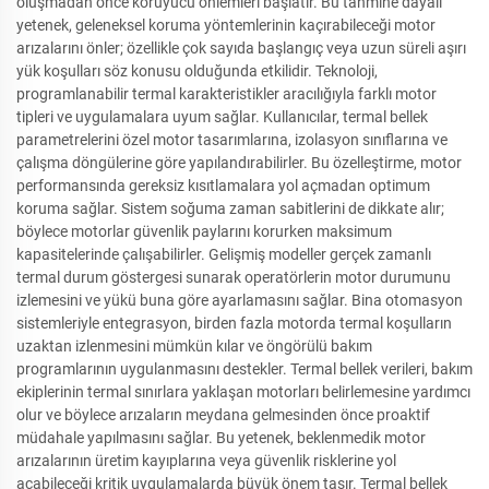
oluşmadan önce koruyucu önlemleri başlatır. Bu tahmine dayalı
yetenek, geleneksel koruma yöntemlerinin kaçırabileceği motor
arızalarını önler; özellikle çok sayıda başlangıç veya uzun süreli aşırı
yük koşulları söz konusu olduğunda etkilidir. Teknoloji,
programlanabilir termal karakteristikler aracılığıyla farklı motor
tipleri ve uygulamalara uyum sağlar. Kullanıcılar, termal bellek
parametrelerini özel motor tasarımlarına, izolasyon sınıflarına ve
çalışma döngülerine göre yapılandırabilirler. Bu özelleştirme, motor
performansında gereksiz kısıtlamalara yol açmadan optimum
koruma sağlar. Sistem soğuma zaman sabitlerini de dikkate alır;
böylece motorlar güvenlik paylarını korurken maksimum
kapasitelerinde çalışabilirler. Gelişmiş modeller gerçek zamanlı
termal durum göstergesi sunarak operatörlerin motor durumunu
izlemesini ve yükü buna göre ayarlamasını sağlar. Bina otomasyon
sistemleriyle entegrasyon, birden fazla motorda termal koşulların
uzaktan izlenmesini mümkün kılar ve öngörülü bakım
programlarının uygulanmasını destekler. Termal bellek verileri, bakım
ekiplerinin termal sınırlara yaklaşan motorları belirlemesine yardımcı
olur ve böylece arızaların meydana gelmesinden önce proaktif
müdahale yapılmasını sağlar. Bu yetenek, beklenmedik motor
arızalarının üretim kayıplarına veya güvenlik risklerine yol
açabileceği kritik uygulamalarda büyük önem taşır. Termal bellek