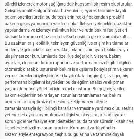
sürekli izlenerek motor sağlığına dair kapsamlı bir resim oluşturulur.
Gelişmiş analitik algoritmalar bu verileri işleyerek tahmine dayalı
bakım önerileri üretir; bu da tesislerin reaktif bakımdan proaktif
bakıma geçiş yapmasına yardımcı olur. İletişim yetenekleri, uzaktan
yapılandırma ve izlemeyi mümkün kılar ve rutin bakım faaliyetleri
sırasında koruma cihazlarına fiziksel erişimin gereksinimini azaltır.
Bu uzaktan erişilebilirlik, teknisyen güvenliği ve erişim kısıtlamaları
nedeniyle geleneksel bakım yaklaşımlarını sınırlayan tehlikeli veya
ulaşılması zor kurulumlarda özellikle değerlidir. Sistem, bakım
uyarıları, ekipman durum raporları ve performans özeti gibi bilgileri
otomatik olarak oluşturarak bakım iş akışlarını kolaylaştırır ve karar
verme süreçlerini iyileştirir. Veri kaydı (data logging) işlevi, geçmiş
performans bilgilerini kaydeder; bu da eğilim analizi ve ekipman
yaşam döngüsü yönetimi için temel oluşturur. Bu geçmiş veriler,
bakım ekiplerinin tekrarlayan sorunları tanımlamasına, bakım
programlarını optimize etmesine ve ekipman yenileme
zamanlamasıyla ilgili bilinçli kararlar vermesine yardımcı olur. Teşhis
yetenekleri ayrıca ayrıntılı arıza bilgisi ve olay sıraları sağlayarak
sorun giderme faaliyetlerini destekler; bu da tamir süresini kısaltır ve
ilk seferde düzeltme oranını artırır. Kurumsal varlık yönetim
sistemleriyle entegrasyon, teşhis bulgularına ve tahmine dayalı