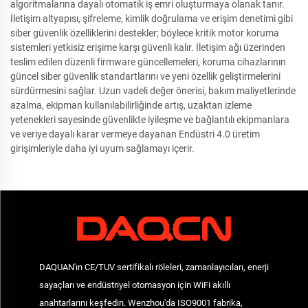
algoritmalarına dayalı otomatik iş emri oluşturmaya olanak tanır.
İletişim altyapısı, şifreleme, kimlik doğrulama ve erişim denetimi gibi
siber güvenlik özelliklerini destekler; böylece kritik motor koruma
sistemleri yetkisiz erişime karşı güvenli kalır. İletişim ağı üzerinden
teslim edilen düzenli firmware güncellemeleri, koruma cihazlarının
güncel siber güvenlik standartlarını ve yeni özellik geliştirmelerini
sürdürmesini sağlar. Uzun vadeli değer önerisi, bakım maliyetlerinde
azalma, ekipman kullanılabilirliğinde artış, uzaktan izleme
yetenekleri sayesinde güvenlikte iyileşme ve bağlantılı ekipmanlara
ve veriye dayalı karar vermeye dayanan Endüstri 4.0 üretim
girişimleriyle daha iyi uyum sağlamayı içerir.
DAQUAN'ın CE/TUV sertifikalı röleleri, zamanlayıcıları, enerji
sayaçları ve endüstriyel otomasyon için WiFi akıllı
anahtarlarını keşfedin. Wenzhou'da ISO9001 fabrika,