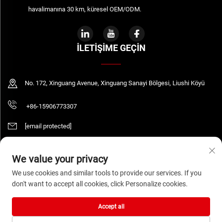
havalimanına 30 km, küresel OEM/ODM.
İLETIŞIME GEÇIN
No. 172, Xinguang Avenue, Xinguang Sanayi Bölgesi, Liushi Köyü
+86-15906773307
[email protected]
We value your privacy
Telif Hakkı © 2026 WENZHOU DAQUAN ELECTRIC CO.,LTD Tüm hakları saklıdır.
We use cookies and similar tools to provide our services. If you
Gizlilik Politikası
don't want to accept all cookies, click Personalize cookies.
Accept all