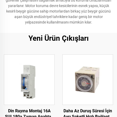
güvenilir çalışmasını sağlamak amacıyla bu koruma cihazlarından
yararlanır. Motor koruma devre kesicilerinin esnek yapısı, küçük
kesirli beygir gücüne sahip motorlardan birkaç yüz beygir gücünü
aşan büyük endüstriyel tahriklere kadar geniş bir motor
yelpazesinde kullanılmasını mümkün kılar.
Yeni Ürün Çıkışları
Din Rayına Montaj 16A
Daha Az Duruş Süresi İçin
SUL180a Zaman Anahtarı
Ayrı Soketli Hızlı Bağlantılı