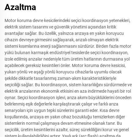
Azaltma
Motor koruma devre kesicilerindeki seçici koordinasyon yetenekleri,
elektrik sistem tasarımı ve güvenlik yönetimi açısından kritik
avantajlar sağlar. Bu özellik, yalnızca arızaya en yakın koruyucu
cihazın devreye girmesini sağlayarak, arızalı olmayan elektrik
sistemi kısımlarına enerji sağlanmasını sürdürür. Birden fazla motor
yükü bulunan karmaşık endüstriyel tesislerde seçici koordinasyon,
izole edilmiş arızalar nedeniyle tüm üretim hatlarının durmasına yol
açabilecek gereksiz kesintileri önler. Motor koruma devre kesicisi,
yukarı yönlü ve aşağı yönlü koruyucu cihazlarla uyumlu olacak
şekilde dikkatle tasarlanmış zaman-akım karakteristikleriyle
seçiciliği sağlar. Bu koordinasyon, sistem kararlılığını sürdürmede ve
elektrik arızalarının ekonomik etkisini en aza indirmede hayati bir rol
oynar. Seçici koordinasyon işlevi, arıza akımı büyüklüklerini önceden
belirlenmiş eşik değerlerle karşılaştırarak çalışır ve farklı arıza
senaryoları için uygun tepki sürelerini garanti eder. Kısa devre
koşullarında, arızaya en yakın cihaz bozukluğu temizlerken diğer
sistemlerin normal çalışmaya devam etmesine olanak tanır. Bu
seçicilik, üretim kesintilerini azaltır, süreç sürekliliğini korur ve genel
sistem kullanılabilirliğini artırır. Yaylı ark (arc flash) azaltma da