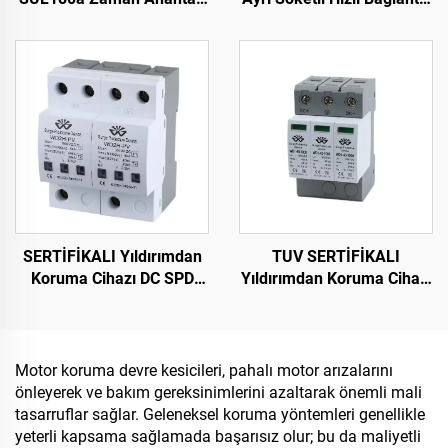
24 Saat Günlük Program
Zaman Rölesi
Stokta
SERTİFİKALI Yıldırımdan
TUV SERTİFİKALI
Koruma Cihazı DC SPD
Yıldırımdan Koruma Cihazı
Gerilim Dalgası Koruma
DC1000V Yıldırımdan
Cihazı Akıllı Aşırı Gerilim
Koruma Cihazı Akıllı Aşırı
Korumalı Cihaz
Gerilim Korumalı Cihaz
SPD
Motor koruma devre kesicileri, pahalı motor arızalarını
önleyerek ve bakım gereksinimlerini azaltarak önemli mali
tasarruflar sağlar. Geleneksel koruma yöntemleri genellikle
yeterli kapsama sağlamada başarısız olur; bu da maliyetli