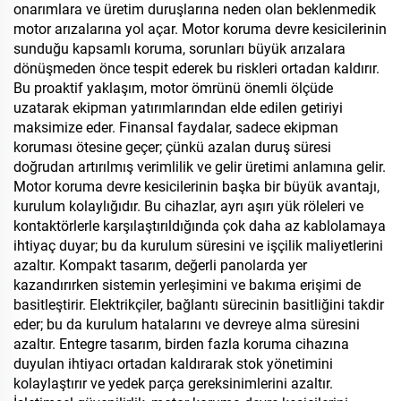
onarımlara ve üretim duruşlarına neden olan beklenmedik
motor arızalarına yol açar. Motor koruma devre kesicilerinin
sunduğu kapsamlı koruma, sorunları büyük arızalara
dönüşmeden önce tespit ederek bu riskleri ortadan kaldırır.
Bu proaktif yaklaşım, motor ömrünü önemli ölçüde
uzatarak ekipman yatırımlarından elde edilen getiriyi
maksimize eder. Finansal faydalar, sadece ekipman
koruması ötesine geçer; çünkü azalan duruş süresi
doğrudan artırılmış verimlilik ve gelir üretimi anlamına gelir.
Motor koruma devre kesicilerinin başka bir büyük avantajı,
kurulum kolaylığıdır. Bu cihazlar, ayrı aşırı yük röleleri ve
kontaktörlerle karşılaştırıldığında çok daha az kablolamaya
ihtiyaç duyar; bu da kurulum süresini ve işçilik maliyetlerini
azaltır. Kompakt tasarım, değerli panolarda yer
kazandırırken sistemin yerleşimini ve bakıma erişimi de
basitleştirir. Elektrikçiler, bağlantı sürecinin basitliğini takdir
eder; bu da kurulum hatalarını ve devreye alma süresini
azaltır. Entegre tasarım, birden fazla koruma cihazına
duyulan ihtiyacı ortadan kaldırarak stok yönetimini
kolaylaştırır ve yedek parça gereksinimlerini azaltır.