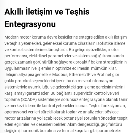
Akıllı İletişim ve Teşhis
Entegrasyonu
Modern motor koruma devre kesicilerine entegre edilen akıllı iletişim
ve teşhis yetenekleri, geleneksel koruma cihazlarını sofistike izleme
ve kontrol sistemlerine dönüştürür. Bu gelişmiş özellikler, motor
performansı, elektriksel parametreler ve sistem sağlığı konusunda
gerçek zamanlı görünürlük sağlayarak proaktif bakım stratejilerinin
uygulanmasını ve işlemlerin optimize edilmesini mümkün kılar.
İletişim altyapısı genellikle Modbus, Ethernet/IP ve Profinet gibi
çoklu protokol seçeneklerini içerir; bu da mevcut otomasyon
sistemleriyle uyumluluğu ve gelecekteki genişleme gereksinimlerini
karşılamayı garanti eder. Bu bağlantı, süpervizör kontrol ve veri
toplama (SCADA) sistemleriyle sorunsuz entegrasyona olanak tanır
ve merkezi izleme ile kontrol yetenekleri sunar. Teşhis fonksiyonları,
operasyonel verileri sürekli olarak toplar ve analiz eder; böylece
motor arızalarına yol açabilecek potansiyel sorunları önceden tespit
eden eğilimleri ve desenleri belirler. Akım dengesizliği, güç faktörü
değişimi, harmonik bozulma ve termal koşullar gibi parametreler