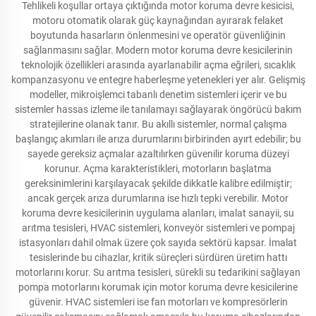
Tehlikeli koşullar ortaya çıktığında motor koruma devre kesicisi,
motoru otomatik olarak güç kaynağından ayırarak felaket
boyutunda hasarların önlenmesini ve operatör güvenliğinin
sağlanmasını sağlar. Modern motor koruma devre kesicilerinin
teknolojik özellikleri arasında ayarlanabilir açma eğrileri, sıcaklık
kompanzasyonu ve entegre haberleşme yetenekleri yer alır. Gelişmiş
modeller, mikroişlemci tabanlı denetim sistemleri içerir ve bu
sistemler hassas izleme ile tanılamayı sağlayarak öngörücü bakım
stratejilerine olanak tanır. Bu akıllı sistemler, normal çalışma
başlangıç akımları ile arıza durumlarını birbirinden ayırt edebilir; bu
sayede gereksiz açmalar azaltılırken güvenilir koruma düzeyi
korunur. Açma karakteristikleri, motorların başlatma
gereksinimlerini karşılayacak şekilde dikkatle kalibre edilmiştir;
ancak gerçek arıza durumlarına ise hızlı tepki verebilir. Motor
koruma devre kesicilerinin uygulama alanları, imalat sanayii, su
arıtma tesisleri, HVAC sistemleri, konveyör sistemleri ve pompaj
istasyonları dahil olmak üzere çok sayıda sektörü kapsar. İmalat
tesislerinde bu cihazlar, kritik süreçleri sürdüren üretim hattı
motorlarını korur. Su arıtma tesisleri, sürekli su tedarikini sağlayan
pompa motorlarını korumak için motor koruma devre kesicilerine
güvenir. HVAC sistemleri ise fan motorları ve kompresörlerin