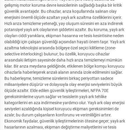
gelişmiş motor koruma devre kesicilerinin sağladığı başka bir kritik
güvenlik avantajıdır. Bu cihazlar, arıza koşullarında salınan olay
enerjisini önemli ölçüde azaltan yaylı ark azaltma özelliklerini içerir.
Hızlı arıza temizleme yeteneği, yay oluşum süresini en aza indirerek
potansiyel yaylı ark olaylarının şiddetini azaltır. Bu koruma, yaylı ark
olayları ciddi yanıklara, ekipman hasarına ve tesis kesintisine neden
olabildiği için çalışan güvenliği açısından hayati önem taşır. Yaylı ark
azaltma teknolojisi arasında bölgeye özel seçici kilitleme (zone-
selective interlocking) bulunur; bu özellik, koruyucu cihazlar
arasındaki iletişim sayesinde daha hızlı arıza temizlemeyi mümkün
kılar. Bir arıza meydana geldiğinde, etkilenen bölge komşu koruyucu
cihazlarla haberleşerek arızalı alanın anında izole edilmesini sağlar.
Bu haberleşme, temizleme sürelerini birkaç periyottan sadece
milisaniyelere düşürür ve dolayısıyla olay enerjisi seviyelerini büyük
ölçüde azaltır. Elde edilen güvenlik iyileştirmeleri, NFPA 70E
gereksinimlerine uyum sağlar ve tesislerin yaylı ark tehlike
kategorilerini en aza indirmesine yardımcı olur. Yaylı ark olay enerjisi
seviyeleri azaldığında kişisel koruyucu ekipman gereksinimleri de
azalır; bu durum çalışanların konforunu ve verimliliğini artırır.
Ekonomik faydalar, güvenlik iyileştirmelerinin ötesine geçer; yaylı ark
hasarlarının azalması, ekipman değiştirme maliyetlerini ve tesis