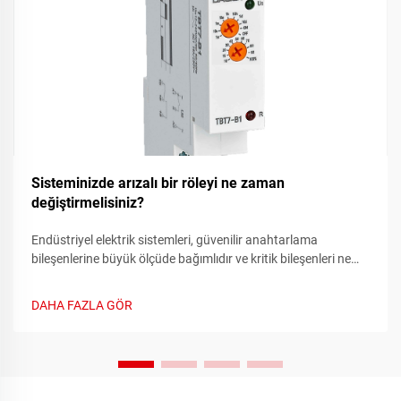
Sisteminizde arızalı bir röleyi ne zaman
değiştirmelisiniz?
Endüstriyel elektrik sistemleri, güvenilir anahtarlama
bileşenlerine büyük ölçüde bağımlıdır ve kritik bileşenleri ne
zaman değiştirmeniz gerektiğini anlamak, maliyetli durma
süresini ve ekipman arızalarını önleyebilir. Röle, yüksek güç
DAHA FAZLA GÖR
devrelerini kontrol eden elektromanyetik bir anahtar olarak
işlev görür...