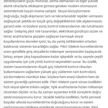
denetleyicilerin güçlü motorlar, ısıtma elemanları ve diğer yüksek
akımlı cihazlarla etkileşime girmesi gereken modern otomasyon
sistemlerinde hayati öneme sahiptir. Sinyal dönüştürmenin
doğruluğu, bağlı ekipmanın tam ve tekrarlanabilir tepkiler vermesini
sağlayacak şekilde en küçük giriş değişikliklerinin bile algılanmasını
garanti eder ve böylece süreç kontrol toleranslarının sıkı tutulmasını
sağlar. Gelişmiş pilot röle tasarımları, elektriksel gürültüyü süzen ve
temiz anahtarlama geçişleri sağlayan karmaşık sinyal
koşullandırma devreleri içerir; bu da yanlış tetiklemeleri ortadan
kaldırarak sistemin kararlılığını sağlar. Pilot rölelerin kuvvetlendirme
oranı genellikle giriş sinyallerini miliamper seviyesinden başlayarak
birkaç amper çıkış kapasitesine kadar işleyebilir ve bu sayede çeşitli
uygulamalar için çok yönlü kontrol seçenekleri sunar. Bu özellik,
sistem tasarımcılarının düşük güç tüketimli kontrol cihazları
kullanmalarını sağlarken yüksek güç yüklerinin tam kontrolünü
sürdürmelerini mümkün kılar; böylece hem enerji tüketimi hem de
sistem güvenliği optimize edilir. Pilot rölelerin yanıt süresi özellikleri
hızlı sinyal işleme imkânı sağlar; tipik anahtarlama hızları milisaniye
cinsinden ölçülür ve bu da zaman açısından kritik süreçlerin doğru
senkronizasyonunu korur. Sıcaklık telafisi özellikleri, farklı çevresel
koşullar altında kuvvetlendirme doğruluğunu korur ve sistem
performansını tehlikeye atabilecek sinyal kaymalarını önler. Pilot