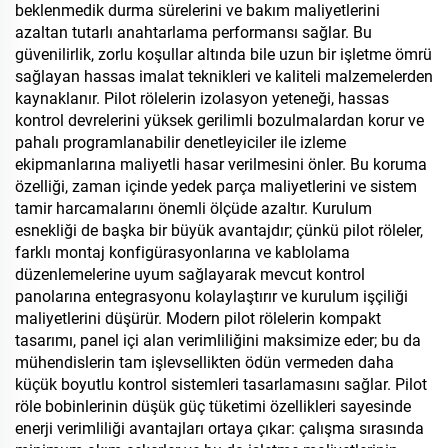
beklenmedik durma sürelerini ve bakım maliyetlerini
azaltan tutarlı anahtarlama performansı sağlar. Bu
güvenilirlik, zorlu koşullar altında bile uzun bir işletme ömrü
sağlayan hassas imalat teknikleri ve kaliteli malzemelerden
kaynaklanır. Pilot rölelerin izolasyon yeteneği, hassas
kontrol devrelerini yüksek gerilimli bozulmalardan korur ve
pahalı programlanabilir denetleyiciler ile izleme
ekipmanlarına maliyetli hasar verilmesini önler. Bu koruma
özelliği, zaman içinde yedek parça maliyetlerini ve sistem
tamir harcamalarını önemli ölçüde azaltır. Kurulum
esnekliği de başka bir büyük avantajdır; çünkü pilot röleler,
farklı montaj konfigürasyonlarına ve kablolama
düzenlemelerine uyum sağlayarak mevcut kontrol
panolarına entegrasyonu kolaylaştırır ve kurulum işçiliği
maliyetlerini düşürür. Modern pilot rölelerin kompakt
tasarımı, panel içi alan verimliliğini maksimize eder; bu da
mühendislerin tam işlevsellikten ödün vermeden daha
küçük boyutlu kontrol sistemleri tasarlamasını sağlar. Pilot
röle bobinlerinin düşük güç tüketimi özellikleri sayesinde
enerji verimliliği avantajları ortaya çıkar: çalışma sırasında