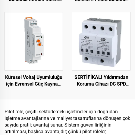
SUL181d 24 Saatlik
Zamanlayıcı 16A Maks.
Zaman Anahtarı, Maks.
Akım TB388
16A Akım
Küresel Voltaj Uyumluluğu
SERTİFİKALI Yıldırımdan
için Evrensel Güç Kaynağı
Koruma Cihazı DC SPD
Zaman Rölesi 24-240V
Gerilim Dalgası Koruma
AC/DC
Cihazı Akıllı Aşırı Gerilim
Korumalı Cihaz
Pilot röle, çeşitli sektörlerdeki işletmeler için doğrudan
işletme avantajlarına ve maliyet tasarruflarına dönüşen çok
sayıda pratik avantaj sunar. Sistem güvenilirliğinin
artırılması, başlıca avantajdır; çünkü pilot röleler,