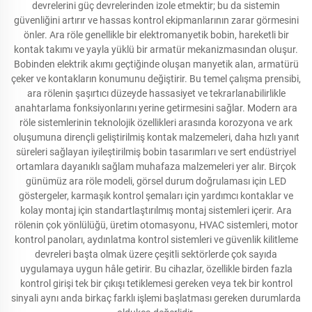
devrelerini güç devrelerinden izole etmektir; bu da sistemin
güvenliğini artırır ve hassas kontrol ekipmanlarının zarar görmesini
önler. Ara röle genellikle bir elektromanyetik bobin, hareketli bir
kontak takımı ve yayla yüklü bir armatür mekanizmasından oluşur.
Bobinden elektrik akımı geçtiğinde oluşan manyetik alan, armatürü
çeker ve kontakların konumunu değiştirir. Bu temel çalışma prensibi,
ara rölenin şaşırtıcı düzeyde hassasiyet ve tekrarlanabilirlikle
anahtarlama fonksiyonlarını yerine getirmesini sağlar. Modern ara
röle sistemlerinin teknolojik özellikleri arasında korozyona ve ark
oluşumuna dirençli geliştirilmiş kontak malzemeleri, daha hızlı yanıt
süreleri sağlayan iyileştirilmiş bobin tasarımları ve sert endüstriyel
ortamlara dayanıklı sağlam muhafaza malzemeleri yer alır. Birçok
günümüz ara röle modeli, görsel durum doğrulaması için LED
göstergeler, karmaşık kontrol şemaları için yardımcı kontaklar ve
kolay montaj için standartlaştırılmış montaj sistemleri içerir. Ara
rölenin çok yönlülüğü, üretim otomasyonu, HVAC sistemleri, motor
kontrol panoları, aydınlatma kontrol sistemleri ve güvenlik kilitleme
devreleri başta olmak üzere çeşitli sektörlerde çok sayıda
uygulamaya uygun hâle getirir. Bu cihazlar, özellikle birden fazla
kontrol girişi tek bir çıkışı tetiklemesi gereken veya tek bir kontrol
sinyali aynı anda birkaç farklı işlemi başlatması gereken durumlarda