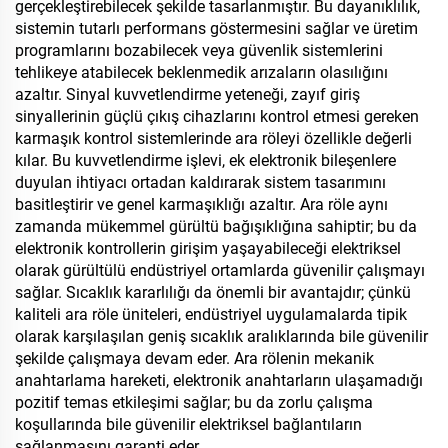
gerçekleştirebilecek şekilde tasarlanmıştır. Bu dayanıklılık,
sistemin tutarlı performans göstermesini sağlar ve üretim
programlarını bozabilecek veya güvenlik sistemlerini
tehlikeye atabilecek beklenmedik arızaların olasılığını
azaltır. Sinyal kuvvetlendirme yeteneği, zayıf giriş
sinyallerinin güçlü çıkış cihazlarını kontrol etmesi gereken
karmaşık kontrol sistemlerinde ara röleyi özellikle değerli
kılar. Bu kuvvetlendirme işlevi, ek elektronik bileşenlere
duyulan ihtiyacı ortadan kaldırarak sistem tasarımını
basitleştirir ve genel karmaşıklığı azaltır. Ara röle aynı
zamanda mükemmel gürültü bağışıklığına sahiptir; bu da
elektronik kontrollerin girişim yaşayabileceği elektriksel
olarak gürültülü endüstriyel ortamlarda güvenilir çalışmayı
sağlar. Sıcaklık kararlılığı da önemli bir avantajdır; çünkü
kaliteli ara röle üniteleri, endüstriyel uygulamalarda tipik
olarak karşılaşılan geniş sıcaklık aralıklarında bile güvenilir
şekilde çalışmaya devam eder. Ara rölenin mekanik
anahtarlama hareketi, elektronik anahtarların ulaşamadığı
pozitif temas etkileşimi sağlar; bu da zorlu çalışma
koşullarında bile güvenilir elektriksel bağlantıların
sağlanmasını garanti eder.