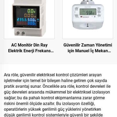
SPD
AC Monitör Din Ray
Güvenilir Zaman Yönetimi
Elektrik Enerji Frekans
için Manuel İç Mekan
Ölçer Çok Fonksiyonlu
Zamanlayıcı Anahtarı
Dijital Ekranlı Ölçüm Cihazı
Ekonomik Fişe Takılan
Zamanlayıcı
Ara röle, güvenilir elektriksel kontrol çözümleri arayan
işletmeler için temel bir bileşen haline getiren çok sayıda
pratik avantaj sunar. Öncelikle ara röle, kontrol devreleri ile
güç devreleri arasında mükemmel bir elektriksel izolasyon
sağlar; bu da pahalı kontrol ekipmanlarına zarar görme
riskini önemli ölçüde azaltır. Bu izolasyon özelliği,
operatörlerin yüksek gerilimli güç yüklerini yönetirken
düşük gerilimli kontrol sistemleriyle güvenli bir şekilde