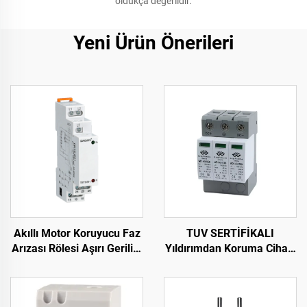
oldukça değerlidir.
Yeni Ürün Önerileri
Akıllı Motor Koruyucu Faz
TUV SERTİFİKALI
Arızası Rölesi Aşırı Gerilim
Yıldırımdan Koruma Cihazı
ve Düşük Gerilim
DC1000V Yıldırımdan
Koruyucusu Faz Gerilim
Koruma Cihazı Akıllı Aşırı
Rölesi
Gerilim Korumalı Cihaz