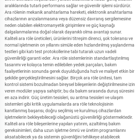
aralıklarında tutarlı performans sağlar ve güvenilir işlemi sürdürür.
Ara rölenin mekanik anahtarlama hareketi, elektronik anahtarlama
cihazlarının arızalanmasına veya düzensiz davranış sergilemesine
neden olabilen elektromanyetik girişimlere ve güç kaynağı
dalgalanmalarına doğal olarak dayanıklı olma avantajı sunar.
Kaliteli ara röle üreticileri, ürünlerini titreşim direnci, şok toleransı ve
normal işletmenin on yıllarını simüle eden hızlandırılmış yaşlandırma
testleri gibi katı test protokollerine tabi tutarak uzun vadeli
güvenilirliği garanti eder. Ara röle sistemlerinin standartlaştırılmış
tasarımı ve kolayca temin edilebilen yedek parçaları, bakım
faaliyetlerinin sonunda gerek duyulduğunda hızlı ve maliyet etkin bir
şekilde gerçekleştirilmesini sağlar. Birçok ara röle ünitesi, tam
kontrol sistemi bozulmadan bireysel bileşenlerin değiştirilmesine izin
veren modüler yapıya sahiptir; bu da bakım sırasında duruş süresini
en aza indirir. Güç üretim tesisleri, su arıtma tesisleri ve ulaşım
sistemleri gibi kritik uygulamalarda ara röle teknolojisinin
kanıtlanmış başarısı, doğru seçilmiş ve kurulmuş cihazlardan
işletmelerin bekleyebileceği olağanüstü güvenilirliği göstermektedir.
Kaliteli ara röle bileşenlerine yapılan yatırım, azaltılmış bakım
gereksinimleri, daha uzun işletme ömrü ve üretim programlarını
aksatabilecek ya da sistemin güvenliğini tehlikeye atabilecek