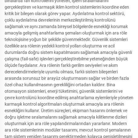
binalarda fan kontrollerini yöneten, işlem sıralamalarını
gerçekleştiren ve karmaşık iklim kontrol sistemlerini koordine eden
kritik bir bileşen olarak görev yapar. Aydınlatma kontrol sektörü,
çoklu aydınlatma devrelerinin merkezileştirilmiş kontrolünü
sağlamak ve aynı zamanda bireysel bölgelerde esnekliği korumak
amacıyla gelişmiş anahtarlama şemaları oluşturmak için ara röle
teknolojisine yoğun bir şekilde güvenmektedir. Güvenlik sistemleri
özellikle ara rölenin yedekli kontrol yolları oluşturma ve acil
durumlarda doğru sistem kapatılmasını sağlamak amacıyla güvenli
çalışma (fail-safe) işlevleri gerçekleştirebilme yeteneğinden büyük
ölçüde faydalanır. Ara rölenin farklı gerilim seviyeleri ve akım
derecelendirmeleriyle uyumlu olması, farklı sistem bileşenleri
arasında sorunsuz bir arayüz oluşturmasını sağlar ve birden fazla
özel cihaz kullanılmasının gerekliliğini ortadan kaldırır. Bina
otomasyon sistemleri, enerji tüketimini, güvenlik sistemlerini ve
çevre kontrolünü koordine edilmiş anahtarlama eylemleriyle yöneten
karmaşık kontrol algoritmaları oluşturmak amacıyla ara rölenin
esnekliğini kullanır. Üretim süreçleri, ekipman hasarını önlemek ve
doğru işletme sıralamalarını sağlamak amacıyla kilitlenme dizileri
oluşturmak için ara röle yapılandırmalarından yararlanır. Modern
ara röle sistemlerinin modüler tasarımı, mevcut kontrol şemalarının
tam sistem yeniden tasarımı gerektirmeden kolayca genişletilmesini