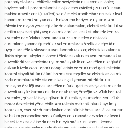
potansiyel olarak tehlikeli gerilim seviyelerinin ulaşmasını önler;
böylece pahalı programlanabilir lojik denetleyicileri (PLC'leri), insan-
makine arayüzlerini (HMI'leri) ve diğer elektronik cihazları elektriksel
hasarlara karşı koruyan etkili bir koruma bariyeri oluşturur. Ara
rölenin izolasyon yeteneği, güç dalgalanmaları, elektriksel gürültü ve
gerilim tepkeleri gibi yaygın olarak görülen ve aksi takdirde kontrol
sistemlerinde felaket boyutunda arızalara neden olabilecek
durumların yaşandığı endüstriyel ortamlarda özellikle değerlidir.
Uygun ara röle izolasyonu uygulanarak tesisler, elektrik kazalarına
ilişkin sigorta taleplerini önemli ölçüde azaltırken aynı zamanda katı
güvenlik düzenlemelerine uyum sağlayabilirler. Ara rölenin sağladığı
galvanik izolasyon, toprak döngülerinin ve ortak mod gerilimlerinin
kontrol sinyali bütünlüğünü bozmasını engeller ve elektriksel olarak
zorlu ortamlarda bile sistemin kesin çalışmasını sürdürür. Bu
izolasyon özelliği ayrıca ara rölenin farklı gerilim seviyeleri arasında
güvenli arayüz kurmasına da olanak tanır; örneğin 24 V’luk kontrol
sistemleri, güvenliği veya güvenilirliği tehlikeye atmadan 480 V’luk
motor devrelerini yönetebilir. Ara rölenin mekanik olarak ayrılmış
kontakları, enerjisiz durumdayken görünür bir hava aralığı oluşturur
ve bakım personeline servis faaliyetleri sırasında devrelerin güvenli
bir şekilde kesildiğine dair net bir teyit sağlar. Bu somut kesme