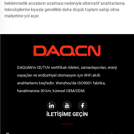
beklenmedik arızaların azalması nedeniyle alternatif anahtarlama
teknolojilerine kıyasla genellikle daha düşük toplam sahip olma
maliyetine yol açar.
DAQUAN'ın CE/TUV sertifikalı röleleri, zamanlayıcıları, enerji
sayaçları ve endüstriyel otomasyon için WiFi akıllı
anahtarlarını keşfedin. Wenzhou'da ISO9001 fabrika,
havalimanına 30 km, küresel OEM/ODM.
İLETIŞIME GEÇIN