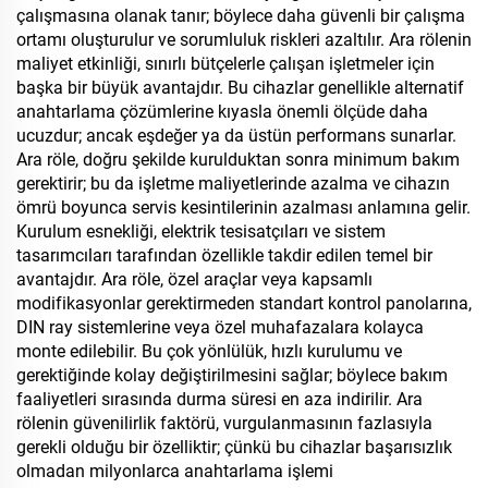
çalışmasına olanak tanır; böylece daha güvenli bir çalışma
ortamı oluşturulur ve sorumluluk riskleri azaltılır. Ara rölenin
maliyet etkinliği, sınırlı bütçelerle çalışan işletmeler için
başka bir büyük avantajdır. Bu cihazlar genellikle alternatif
anahtarlama çözümlerine kıyasla önemli ölçüde daha
ucuzdur; ancak eşdeğer ya da üstün performans sunarlar.
Ara röle, doğru şekilde kurulduktan sonra minimum bakım
gerektirir; bu da işletme maliyetlerinde azalma ve cihazın
ömrü boyunca servis kesintilerinin azalması anlamına gelir.
Kurulum esnekliği, elektrik tesisatçıları ve sistem
tasarımcıları tarafından özellikle takdir edilen temel bir
avantajdır. Ara röle, özel araçlar veya kapsamlı
modifikasyonlar gerektirmeden standart kontrol panolarına,
DIN ray sistemlerine veya özel muhafazalara kolayca
monte edilebilir. Bu çok yönlülük, hızlı kurulumu ve
gerektiğinde kolay değiştirilmesini sağlar; böylece bakım
faaliyetleri sırasında durma süresi en aza indirilir. Ara
rölenin güvenilirlik faktörü, vurgulanmasının fazlasıyla
gerekli olduğu bir özelliktir; çünkü bu cihazlar başarısızlık
olmadan milyonlarca anahtarlama işlemi