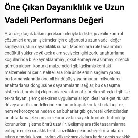
Öne Çıkan Dayanıklılık ve Uzun
Vadeli Performans Değeri
Ara röle, düşük bakım gereksinimleriyle birlikte güvenilir kontrol
çözümleri arayan işletmeler için olağanüstü uzun vadeli değer
sağlayan üstün dayanıklılık sunar. Modern ara röle tasarımları,
endüktif yükler ve yüksek akım seviyeleri gibi zorlu anahtarlama
koşullarında bile kaynaklanmayı, oksitlenmeyi ve aşınmayı dirençli
gümüş alaşımı kontakt malzemeleri gibi gelişmiş kontakt
malzemelerini içerir. Kaliteli ara röle ünitelerinin sağlam yapısı,
performanslarında önemli bir düşüş yaşanmadan milyonlarca
anahtarlama döngüsüne dayanmalarını sağlar; bu da taşıma
sistemleri, ambalaj ekipmanları ve otomatik üretim süreçleri gibi sık
tekrarlayan işlem gerektiren uygulamalar için ideal hale getirir. Üst
düzey ara röle modellerinde bulunan kapalı kontakt odaları, toz,
nem ve korozyona neden olan buharlar gibi çevresel kirleticilerden
anahtarlama elemanlarını korur ve bu sayede kontakt bütünlüğü
korunurken işletme ömrü uzatılır. Gelişmiş ara röle tasarımlarına
entegre edilen sıcaklık telafisi özellikleri, endüstriyel ortamlarda
sıfırın altındaki koşullardan yüksek sıcaklıklara kadar geniş sıcaklık