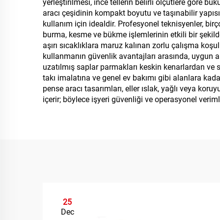
yerleştirilmesi, ince tellerin belirli ölçütlere göre
aracı çeşidinin kompakt boyutu ve taşınabilir yapısı
kullanım için idealdir. Profesyonel teknisyenler, bir
burma, kesme ve bükme işlemlerinin etkili bir şekilde
aşırı sıcaklıklara maruz kalınan zorlu çalışma koşul
kullanmanın güvenlik avantajları arasında, uygun al
uzatılmış saplar parmakları keskin kenarlardan ve sı
takı imalatına ve genel ev bakımı gibi alanlara kada
pense aracı tasarımları, eller ıslak, yağlı veya kor
içerir; böylece işyeri güvenliği ve operasyonel verimlili
25
Dec