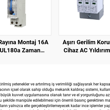
Rayına Montaj 16A
Aşırı Gerilim Kor
UL180a Zaman
Cihaz AC Yıldırı
tarı 24 Saat Günlük
Koruma Cihazı Ak
Program Stokta
Aşırı Gerilim Kor
Cihaz SPD
irilmiş yetenekler ve artırılmış iş verimliliği sağlayarak her kaps
ının içsel olarak sahip olduğu mekanik kaldıraç sistemi, kullanıcıl
büyük kuvvet uygulamasına olanak tanır ve el yorgunluğunu azaltı
u şekilde manipüle edilebilmesi için önemli basınç gerektiren mal
arın yalnızca elle gerçekleştirilemeyecek kadar ince işlemler yap