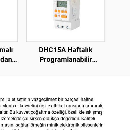
umalı
DHC15A Haftalık
mdan
Programlanabilir
ıllı
Elektronik Dijital
umalı
Zamanlayıcı
amlı alet setinin vazgeçilmez bir parçası haline
arın el kuvvetini üç ile altı kat arasında artırarak,
r. Bu kuvvet çoğaltma özelliği, özellikle sıkışmış
zemelerle çalışırken oldukça değerlidir. Kaliteli
masını sağlar; örneğin minik elektronik bileşenlerin