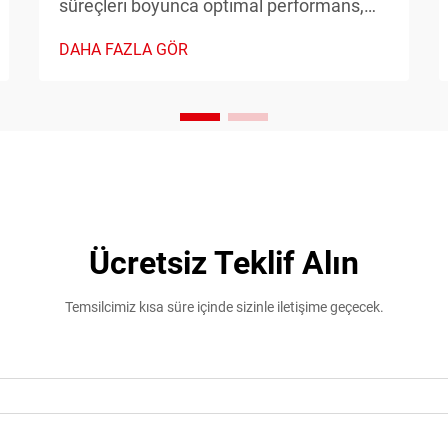
süreçleri boyunca optimal performans,
güvenlik ve verimliliği sağlamak için
DAHA FAZLA GÖR
hassas zamanlama kontrolüne ihtiyaç
duyar. Zamanlayıcı röle, bu sistemlerde
kritik bir bileşen olarak işlev görür ve
doğru zaman temelli anahtarlama
kontrolleri sağlar...
Ücretsiz Teklif Alın
Temsilcimiz kısa süre içinde sizinle iletişime geçecek.