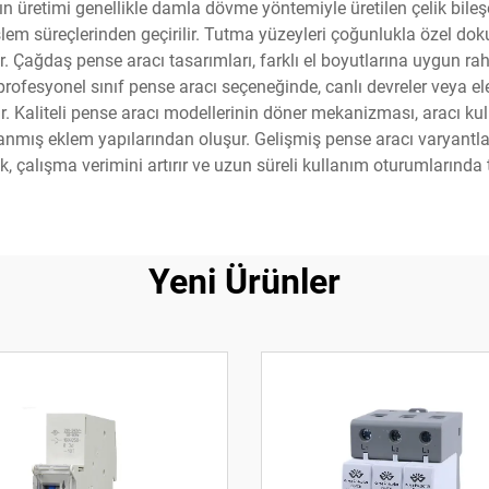
nın üretimi genellikle damla dövme yöntemiyle üretilen çelik bileş
şlem süreçlerinden geçirilir. Tutma yüzeyleri çoğunlukla özel do
. Çağdaş pense aracı tasarımları, farklı el boyutlarına uygun r
profesyonel sınıf pense aracı seçeneğinde, canlı devreler veya elekt
unur. Kaliteli pense aracı modellerinin döner mekanizması, aracı
mış eklem yapılarından oluşur. Gelişmiş pense aracı varyantlar
ik, çalışma verimini artırır ve uzun süreli kullanım oturumlarında 
Yeni Ürünler