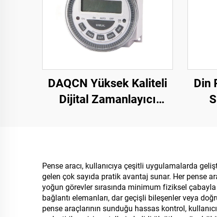
DAQCN Yüksek Kaliteli
Din 
Dijital Zamanlayıcı
S
Programlanabilir
Anah
Haftalık Zamanlayıcı
TM-619LHN
Pense aracı, kullanıcıya çeşitli uygulamalarda gelişt
gelen çok sayıda pratik avantaj sunar. Her pense arac
yoğun görevler sırasında minimum fiziksel çabayla 
bağlantı elemanları, dar geçişli bileşenler veya doğr
pense araçlarının sunduğu hassas kontrol, kullanıcıl