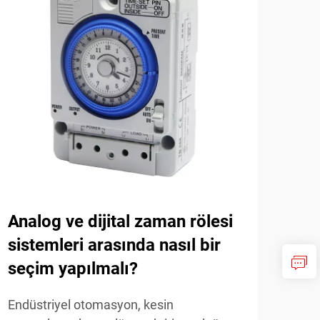
Analog ve dijital zaman rölesi
İht
sistemleri arasında nasıl bir
day
seçim yapılmalı?
han
Endüstriyel otomasyon, kesin
Uygu