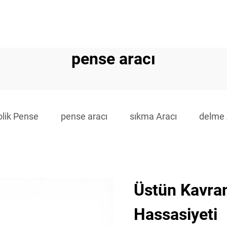
pense aracı
olik Pense
pense aracı
sıkma Aracı
delme 
Üstün Kavra
Hassasiyeti