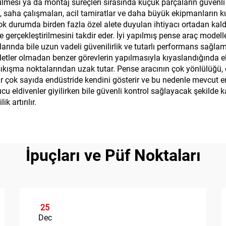
 bükülmesi ya da montaj süreçleri sırasında küçük parçaların güvenl
, saha çalışmaları, acil tamiratlar ve daha büyük ekipmanların ku
çok durumda birden fazla özel alete duyulan ihtiyacı ortadan kaldır
 gerçekleştirilmesini takdir eder. İyi yapılmış pense araç modelle
larında bile uzun vadeli güvenilirlik ve tutarlı performans sağlam
etler olmadan benzer görevlerin yapılmasıyla kıyaslandığında el
kışma noktalarından uzak tutar. Pense aracının çok yönlülüğü, ot
r çok sayıda endüstride kendini gösterir ve bu nedenle mevcut en
uyucu eldivenler giyilirken bile güvenli kontrol sağlayacak şekild
k artırılır.
İpuçları ve Püf Noktaları
25
Dec