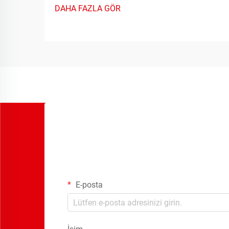
DAHA FAZLA GÖR
uygulamalarda hassas zamanlama
işlevleri sağlar. Bu gelişmiş cihazlar
geleneksel röle anahtarlama
yeteneklerini...
E-posta