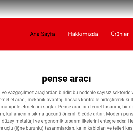
Ana Sayfa
Hakkımızda
Ürünler
pense aracı
lü ve vazgeçilmez araçlardan biridir; bu nedenle sayısız sektörde
 temel el aracı, mekanik avantajı hassas kontrolle birleştirerek k
manipüle etmelerini sağlar. Pense aracının temel tasarımı, bir des
em, kullanıcının sıkma gücünü önemli ölçüde artırır. Modern pens
zey metalürji ve ergonomik tasarım ilkelerini entegre eder. Her bi
 ince uçlu (iğne burunlu) tasarımlardan, kalın kabloları ve telleri