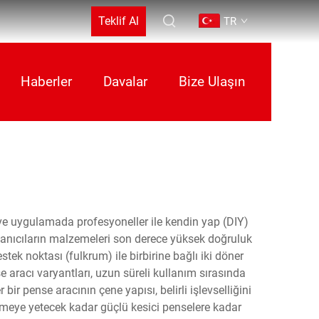
Teklif Al
TR
Haberler
Davalar
Bize Ulaşın
 ve uygulamada profesyoneller ile kendin yap (DIY)
ullanıcıların malzemeleri son derece yüksek doğruluk
tek noktası (fulkrum) ile birbirine bağlı iki döner
e aracı varyantları, uzun süreli kullanım sırasında
r pense aracının çene yapısı, belirli işlevselliğini
 kesmeye yetecek kadar güçlü kesici penselere kadar