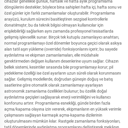
cihazlar genellikle günlük, haftalık ve hatta aylık programlama
döngülerini destekler; böylece bina sahipleri hafta içi, hafta sonu ve
özel günler için farklı zamanlamalar oluşturabilir. Programlama
arayüzü, kurulum sürecini basitleştiren sezgisel kontrollerle
donatılmıştır; bu da teknik bilgisi olmayan kullanıcılar için
erişilebilirliği sağlarken aynı zamanda profesyonel tesisatlarda
gelişmiş işlevsellik sunar. Birçok tek kutuplu zamanlayıcı anahtarı,
normal programlamayı özel dönemler boyunca geçici olarak askıya
alan tatil aşırı yükleme (override) fonksiyonlarını içerir; bu sayede
aydınlatma ve ekipman zamanlamaları, elle müdahale
gerektirmeden değişen kullanım desenlerine uyum sağlar. Cihazın
bellek sistemi, kesintiler sırasında bile programlamayı korur; pil
yedekleme özelliği ise özel ayarların uzun süreli olarak korunmasını
sağlar. Gelişmiş modellerde, doğrudan güneşin doğuş ve batış
saatlerine göre otomatik olarak zamanlamayı ayarlayan
astronomik zamanlama özellikleri bulunur; bu özellik doğal
aydınlatma geçişleri sağlayarak enerji verimliliğini ve kullanıcı
konforunu artırır. Programlama esnekliği, günde birden fazla
açma/kapama olayına izin vererek, ekipmanların en yüksek verimle
çalışmasını sağlayan karmaşık açma-kapama dizilerinin
oluşturulmasını mümkün kılar. Rastgele zamanlama fonksiyonları,
tatil dönemlerinde aydınlatma programlarını değiştirerek mekânın