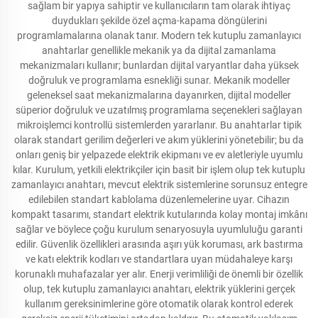
sağlam bir yapıya sahiptir ve kullanıcıların tam olarak ihtiyaç
duydukları şekilde özel açma-kapama döngülerini
programlamalarına olanak tanır. Modern tek kutuplu zamanlayıcı
anahtarlar genellikle mekanik ya da dijital zamanlama
mekanizmaları kullanır; bunlardan dijital varyantlar daha yüksek
doğruluk ve programlama esnekliği sunar. Mekanik modeller
geleneksel saat mekanizmalarına dayanırken, dijital modeller
süperior doğruluk ve uzatılmış programlama seçenekleri sağlayan
mikroişlemci kontrollü sistemlerden yararlanır. Bu anahtarlar tipik
olarak standart gerilim değerleri ve akım yüklerini yönetebilir; bu da
onları geniş bir yelpazede elektrik ekipmanı ve ev aletleriyle uyumlu
kılar. Kurulum, yetkili elektrikçiler için basit bir işlem olup tek kutuplu
zamanlayıcı anahtarı, mevcut elektrik sistemlerine sorunsuz entegre
edilebilen standart kablolama düzenlemelerine uyar. Cihazın
kompakt tasarımı, standart elektrik kutularında kolay montaj imkânı
sağlar ve böylece çoğu kurulum senaryosuyla uyumluluğu garanti
edilir. Güvenlik özellikleri arasında aşırı yük koruması, ark bastırma
ve katı elektrik kodları ve standartlara uyan müdahaleye karşı
korunaklı muhafazalar yer alır. Enerji verimliliği de önemli bir özellik
olup, tek kutuplu zamanlayıcı anahtarı, elektrik yüklerini gerçek
kullanım gereksinimlerine göre otomatik olarak kontrol ederek