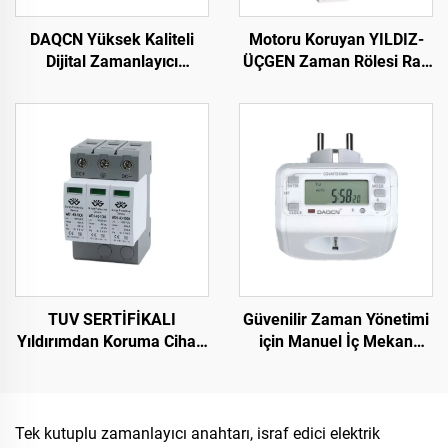
DAQCN Yüksek Kaliteli
Motoru Koruyan YILDIZ-
Dijital Zamanlayıcı
ÜÇGEN Zaman Rölesi Ray
Programlanabilir Haftalık
Tipi Zaman Rölesi Yıldız
Zamanlayıcı TM-619LHN
Üçgen Gecikmeli
Başlangıç
TUV SERTİFİKALI
Güvenilir Zaman Yönetimi
Yıldırımdan Koruma Cihazı
için Manuel İç Mekan
DC1000V Yıldırımdan
Zamanlayıcı Anahtarı
Koruma Cihazı Akıllı Aşırı
Ekonomik Fişe Takılan
Gerilim Korumalı Cihaz
Zamanlayıcı
SPD
Tek kutuplu zamanlayıcı anahtarı, israf edici elektrik