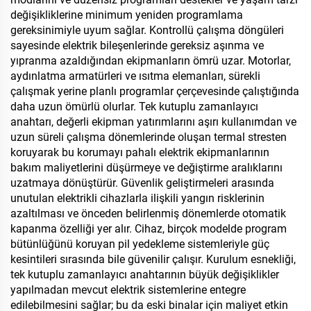
değişikliklerine minimum yeniden programlama
gereksinimiyle uyum sağlar. Kontrollü çalışma döngüleri
sayesinde elektrik bileşenlerinde gereksiz aşınma ve
yıpranma azaldığından ekipmanların ömrü uzar. Motorlar,
aydınlatma armatürleri ve ısıtma elemanları, sürekli
çalışmak yerine planlı programlar çerçevesinde çalıştığında
daha uzun ömürlü olurlar. Tek kutuplu zamanlayıcı
anahtarı, değerli ekipman yatırımlarını aşırı kullanımdan ve
uzun süreli çalışma dönemlerinde oluşan termal stresten
koruyarak bu korumayı pahalı elektrik ekipmanlarının
bakım maliyetlerini düşürmeye ve değiştirme aralıklarını
uzatmaya dönüştürür. Güvenlik geliştirmeleri arasında
unutulan elektrikli cihazlarla ilişkili yangın risklerinin
azaltılması ve önceden belirlenmiş dönemlerde otomatik
kapanma özelliği yer alır. Cihaz, birçok modelde program
bütünlüğünü koruyan pil yedekleme sistemleriyle güç
kesintileri sırasında bile güvenilir çalışır. Kurulum esnekliği,
tek kutuplu zamanlayıcı anahtarının büyük değişiklikler
yapılmadan mevcut elektrik sistemlerine entegre
edilebilmesini sağlar; bu da eski binalar için maliyet etkin