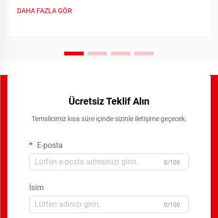
kılan hassas zamanlama işlevleri sağlar. Bu gelişmiş
DAHA FAZLA GÖR
cihazlar...
Ücretsiz Teklif Alın
Temsilcimiz kısa süre içinde sizinle iletişime geçecek.
E-posta
0/100
İsim
0/100