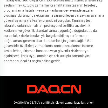
mikroişlemci teknolojisi içerir; böylece kesintisiz hizmet erişilebilirliği
sağlanır. Tek kutuplu zamanlayıcı anahtarının tasarım felsefesi,
programlama hataları veya zamanlama devrelerinde arızalar
oluşması durumunda ekipman hasarını önleyen varsayılan ayarlarla
güvenli çalışma (fail-safe) prensibini vurgular. Tanınmış test
laboratuvarlarından alınan profesyonel sertifikalar, elektrik
kodlarına ve güvenlik standartlarına uygunluğu doğrular; bu da
sorumluluk riskleri nedeniyle belgelendirilmiş performans
doğrulaması gereken ticari kurulumlar için güven sağlar. Bu
güvenilirlik özellikleri, zamanlama kontrol arızalarının işletme
kesintilerine, ekipman hasarına veya güvenlik risklerine yol
açabileceği kritik uygulamalar için tek kutuplu zamanlayıcı
anahtarını ideal bir seçim haline getirir.
DAQUAN'ın CE/TUV sertifikalı röleleri, zamanlayıcıları, enerji