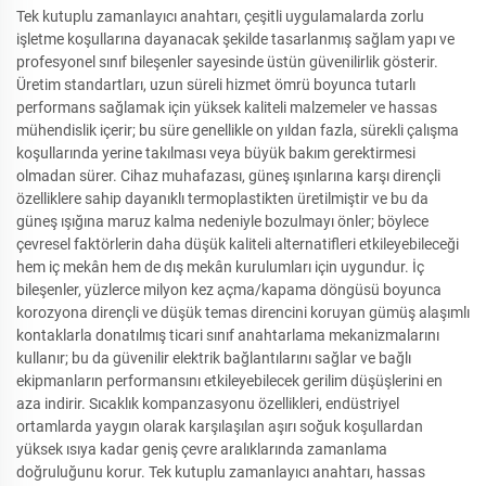
Tek kutuplu zamanlayıcı anahtarı, çeşitli uygulamalarda zorlu
işletme koşullarına dayanacak şekilde tasarlanmış sağlam yapı ve
profesyonel sınıf bileşenler sayesinde üstün güvenilirlik gösterir.
Üretim standartları, uzun süreli hizmet ömrü boyunca tutarlı
performans sağlamak için yüksek kaliteli malzemeler ve hassas
mühendislik içerir; bu süre genellikle on yıldan fazla, sürekli çalışma
koşullarında yerine takılması veya büyük bakım gerektirmesi
olmadan sürer. Cihaz muhafazası, güneş ışınlarına karşı dirençli
özelliklere sahip dayanıklı termoplastikten üretilmiştir ve bu da
güneş ışığına maruz kalma nedeniyle bozulmayı önler; böylece
çevresel faktörlerin daha düşük kaliteli alternatifleri etkileyebileceği
hem iç mekân hem de dış mekân kurulumları için uygundur. İç
bileşenler, yüzlerce milyon kez açma/kapama döngüsü boyunca
korozyona dirençli ve düşük temas direncini koruyan gümüş alaşımlı
kontaklarla donatılmış ticari sınıf anahtarlama mekanizmalarını
kullanır; bu da güvenilir elektrik bağlantılarını sağlar ve bağlı
ekipmanların performansını etkileyebilecek gerilim düşüşlerini en
aza indirir. Sıcaklık kompanzasyonu özellikleri, endüstriyel
ortamlarda yaygın olarak karşılaşılan aşırı soğuk koşullardan
yüksek ısıya kadar geniş çevre aralıklarında zamanlama
doğruluğunu korur. Tek kutuplu zamanlayıcı anahtarı, hassas