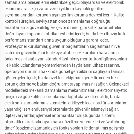
zamanlama bileşenlerini elektriksel geçici olaylardan ve elektronik
ekipmanlara sıkça zarar veren yıldırım kaynaklı gerilim
sıçramalarından koruyan aşırı gerilim koruma devresi içerir. Kalite
kontrol süreçleri, sevkiyattan önce zamanlama doğruluğu,
anahtarlama güvenilirliği ve çevre direnci gibi kritik parametreleri
doğrulayan kapsamlı fabrika testlerini içerir; bu da her cihazın katı
performans standartlarına uygun olduğunu garanti eder.
Profesyonel kurulumlar, güvenilir bağlantıların sağlanmasını ve
sistemin güvenilirliğini tehlikeye atabilecek kurulum hatalarının
önlenmesini sağlayan standartlaştırılmış montaj konfigürasyonları
ile kablo uçlandırma yöntemlerinden faydalanır. Cihaz tasarımı,
operasyon durumu hakkında görsel geri bildirim sağlayan tanısal
göstergeleri içerir; bu da özel test ekipmanı gerektirmeden hızlı
sorun giderme ve bakım doğrulaması yapılmasını sağlar. Geleneksel
modellerdeki mekanik zamanlama mekanizmaları, elektromanyetik
girişim ve güç kalitesi sorunlarına doğal olarak dirençlidir; bu da
elektronik zamanlama sistemlerini etkileyebilecek bu tür sorunların
yaşandığı sert endüstriyel ortamlarda güvenilir işlemeyi sağlar.
Dijital varyantlar, işlemsel anormallıklar oluştuğunda sistemi
otomatik olarak sıfırlayan hata düzeltme yetenekleri ve 'watchdog
timer' (gözlemci zamanlayıcı) fonksiyonları ile donatılmış gelişmiş