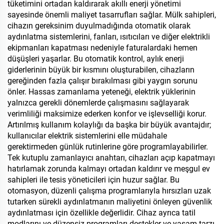
tüketimini ortadan kaldırarak akıllı enerji yönetimi
sayesinde önemli maliyet tasarrufları sağlar. Mülk sahipleri,
cihazın gereksinim duyulmadığında otomatik olarak
aydınlatma sistemlerini, fanları, ısıtıcıları ve diğer elektrikli
ekipmanları kapatması nedeniyle faturalardaki hemen
düşüşleri yaşarlar. Bu otomatik kontrol, aylık enerji
giderlerinin büyük bir kısmını oluşturabilen, cihazların
gereğinden fazla çalışır bırakılması gibi yaygın sorunu
önler. Hassas zamanlama yeteneği, elektrik yüklerinin
yalnızca gerekli dönemlerde çalışmasını sağlayarak
verimliliği maksimize ederken konfor ve işlevselliği korur.
Artırılmış kullanım kolaylığı da başka bir büyük avantajdır;
kullanıcılar elektrik sistemlerini elle müdahale
gerektirmeden günlük rutinlerine göre programlayabilirler.
Tek kutuplu zamanlayıcı anahtarı, cihazları açıp kapatmayı
hatırlamak zorunda kalmayı ortadan kaldırır ve meşgul ev
sahipleri ile tesis yöneticileri için huzur sağlar. Bu
otomasyon, düzenli çalışma programlarıyla hırsızları uzak
tutarken sürekli aydınlatmanın maliyetini önleyen güvenlik
aydınlatması için özellikle değerlidir. Cihaz ayrıca tatil
modlarını ve düzensiz programları destekler ve yaşam tarzı