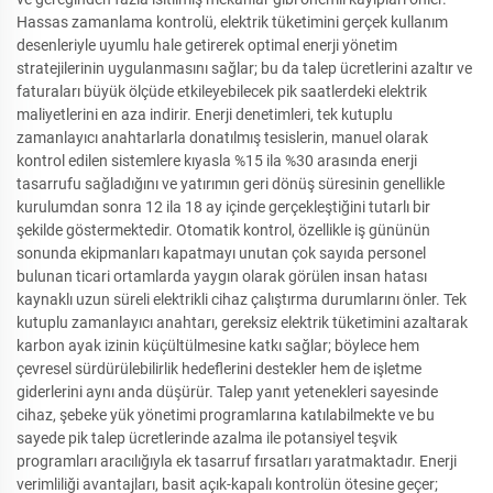
Hassas zamanlama kontrolü, elektrik tüketimini gerçek kullanım
desenleriyle uyumlu hale getirerek optimal enerji yönetim
stratejilerinin uygulanmasını sağlar; bu da talep ücretlerini azaltır ve
faturaları büyük ölçüde etkileyebilecek pik saatlerdeki elektrik
maliyetlerini en aza indirir. Enerji denetimleri, tek kutuplu
zamanlayıcı anahtarlarla donatılmış tesislerin, manuel olarak
kontrol edilen sistemlere kıyasla %15 ila %30 arasında enerji
tasarrufu sağladığını ve yatırımın geri dönüş süresinin genellikle
kurulumdan sonra 12 ila 18 ay içinde gerçekleştiğini tutarlı bir
şekilde göstermektedir. Otomatik kontrol, özellikle iş gününün
sonunda ekipmanları kapatmayı unutan çok sayıda personel
bulunan ticari ortamlarda yaygın olarak görülen insan hatası
kaynaklı uzun süreli elektrikli cihaz çalıştırma durumlarını önler. Tek
kutuplu zamanlayıcı anahtarı, gereksiz elektrik tüketimini azaltarak
karbon ayak izinin küçültülmesine katkı sağlar; böylece hem
çevresel sürdürülebilirlik hedeflerini destekler hem de işletme
giderlerini aynı anda düşürür. Talep yanıt yetenekleri sayesinde
cihaz, şebeke yük yönetimi programlarına katılabilmekte ve bu
sayede pik talep ücretlerinde azalma ile potansiyel teşvik
programları aracılığıyla ek tasarruf fırsatları yaratmaktadır. Enerji
verimliliği avantajları, basit açık-kapalı kontrolün ötesine geçer;