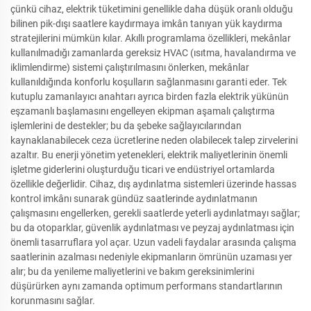
çünkü cihaz, elektrik tüketimini genellikle daha düşük oranlı olduğu
bilinen pik-dışı saatlere kaydırmaya imkân tanıyan yük kaydırma
stratejilerini mümkün kılar. Akıllı programlama özellikleri, mekânlar
kullanılmadığı zamanlarda gereksiz HVAC (ısıtma, havalandırma ve
iklimlendirme) sistemi çalıştırılmasını önlerken, mekânlar
kullanıldığında konforlu koşulların sağlanmasını garanti eder. Tek
kutuplu zamanlayıcı anahtarı ayrıca birden fazla elektrik yükünün
eşzamanlı başlamasını engelleyen ekipman aşamalı çalıştırma
işlemlerini de destekler; bu da şebeke sağlayıcılarından
kaynaklanabilecek ceza ücretlerine neden olabilecek talep zirvelerini
azaltır. Bu enerji yönetim yetenekleri, elektrik maliyetlerinin önemli
işletme giderlerini oluşturduğu ticari ve endüstriyel ortamlarda
özellikle değerlidir. Cihaz, dış aydınlatma sistemleri üzerinde hassas
kontrol imkânı sunarak gündüz saatlerinde aydınlatmanın
çalışmasını engellerken, gerekli saatlerde yeterli aydınlatmayı sağlar;
bu da otoparklar, güvenlik aydınlatması ve peyzaj aydınlatması için
önemli tasarruflara yol açar. Uzun vadeli faydalar arasında çalışma
saatlerinin azalması nedeniyle ekipmanların ömrünün uzaması yer
alır; bu da yenileme maliyetlerini ve bakım gereksinimlerini
düşürürken aynı zamanda optimum performans standartlarının
korunmasını sağlar.