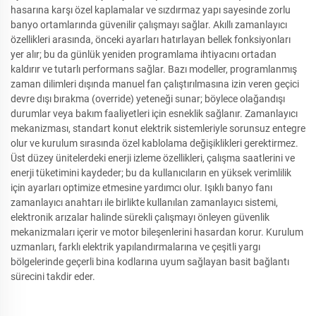
hasarına karşı özel kaplamalar ve sızdırmaz yapı sayesinde zorlu
banyo ortamlarında güvenilir çalışmayı sağlar. Akıllı zamanlayıcı
özellikleri arasında, önceki ayarları hatırlayan bellek fonksiyonları
yer alır; bu da günlük yeniden programlama ihtiyacını ortadan
kaldırır ve tutarlı performans sağlar. Bazı modeller, programlanmış
zaman dilimleri dışında manuel fan çalıştırılmasına izin veren geçici
devre dışı bırakma (override) yeteneği sunar; böylece olağandışı
durumlar veya bakım faaliyetleri için esneklik sağlanır. Zamanlayıcı
mekanizması, standart konut elektrik sistemleriyle sorunsuz entegre
olur ve kurulum sırasında özel kablolama değişiklikleri gerektirmez.
Üst düzey ünitelerdeki enerji izleme özellikleri, çalışma saatlerini ve
enerji tüketimini kaydeder; bu da kullanıcıların en yüksek verimlilik
için ayarları optimize etmesine yardımcı olur. Işıklı banyo fanı
zamanlayıcı anahtarı ile birlikte kullanılan zamanlayıcı sistemi,
elektronik arızalar halinde sürekli çalışmayı önleyen güvenlik
mekanizmaları içerir ve motor bileşenlerini hasardan korur. Kurulum
uzmanları, farklı elektrik yapılandırmalarına ve çeşitli yargı
bölgelerinde geçerli bina kodlarına uyum sağlayan basit bağlantı
sürecini takdir eder.