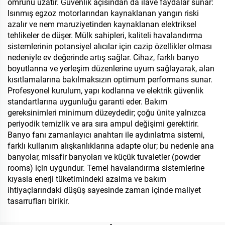
ömrünü uzatır. Güvenlik açısından da ilave faydalar sunar:
Isınmış egzoz motorlarından kaynaklanan yangın riski
azalır ve nem maruziyetinden kaynaklanan elektriksel
tehlikeler de düşer. Mülk sahipleri, kaliteli havalandırma
sistemlerinin potansiyel alıcılar için cazip özellikler olması
nedeniyle ev değerinde artış sağlar. Cihaz, farklı banyo
boyutlarına ve yerleşim düzenlerine uyum sağlayarak, alan
kısıtlamalarına bakılmaksızın optimum performans sunar.
Profesyonel kurulum, yapı kodlarına ve elektrik güvenlik
standartlarına uygunluğu garanti eder. Bakım
gereksinimleri minimum düzeydedir; çoğu ünite yalnızca
periyodik temizlik ve ara sıra ampul değişimi gerektirir.
Banyo fanı zamanlayıcı anahtarı ile aydınlatma sistemi,
farklı kullanım alışkanlıklarına adapte olur; bu nedenle ana
banyolar, misafir banyoları ve küçük tuvaletler (powder
rooms) için uygundur. Temel havalandırma sistemlerine
kıyasla enerji tüketimindeki azalma ve bakım
ihtiyaçlarındaki düşüş sayesinde zaman içinde maliyet
tasarrufları birikir.