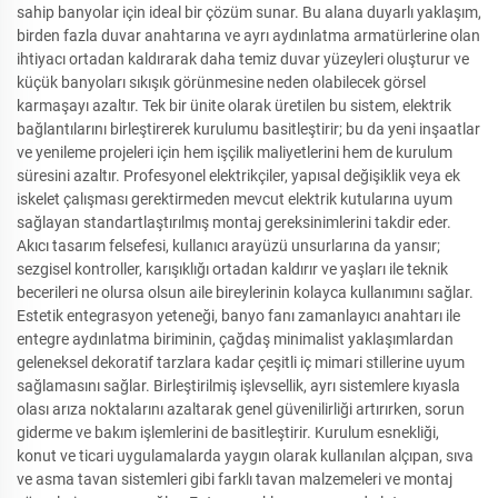
sahip banyolar için ideal bir çözüm sunar. Bu alana duyarlı yaklaşım,
birden fazla duvar anahtarına ve ayrı aydınlatma armatürlerine olan
ihtiyacı ortadan kaldırarak daha temiz duvar yüzeyleri oluşturur ve
küçük banyoları sıkışık görünmesine neden olabilecek görsel
karmaşayı azaltır. Tek bir ünite olarak üretilen bu sistem, elektrik
bağlantılarını birleştirerek kurulumu basitleştirir; bu da yeni inşaatlar
ve yenileme projeleri için hem işçilik maliyetlerini hem de kurulum
süresini azaltır. Profesyonel elektrikçiler, yapısal değişiklik veya ek
iskelet çalışması gerektirmeden mevcut elektrik kutularına uyum
sağlayan standartlaştırılmış montaj gereksinimlerini takdir eder.
Akıcı tasarım felsefesi, kullanıcı arayüzü unsurlarına da yansır;
sezgisel kontroller, karışıklığı ortadan kaldırır ve yaşları ile teknik
becerileri ne olursa olsun aile bireylerinin kolayca kullanımını sağlar.
Estetik entegrasyon yeteneği, banyo fanı zamanlayıcı anahtarı ile
entegre aydınlatma biriminin, çağdaş minimalist yaklaşımlardan
geleneksel dekoratif tarzlara kadar çeşitli iç mimari stillerine uyum
sağlamasını sağlar. Birleştirilmiş işlevsellik, ayrı sistemlere kıyasla
olası arıza noktalarını azaltarak genel güvenilirliği artırırken, sorun
giderme ve bakım işlemlerini de basitleştirir. Kurulum esnekliği,
konut ve ticari uygulamalarda yaygın olarak kullanılan alçıpan, sıva
ve asma tavan sistemleri gibi farklı tavan malzemeleri ve montaj