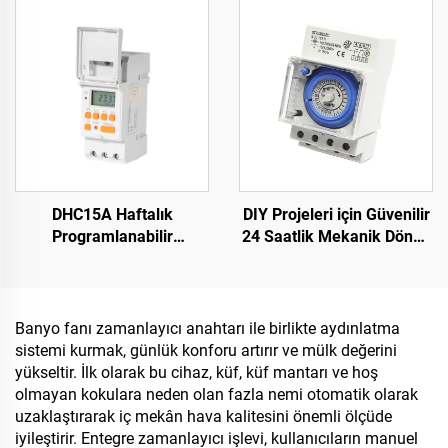
Koruyucusu Faz Gerilim
Gerilim Korumalı Cihaz
Rölesi
SPD
DHC15A Haftalık
DIY Projeleri için Güvenilir
Programlanabilir
24 Saatlik Mekanik Döngü
Elektronik Dijital
Zamanlayıcısı SUL181H
Zamanlayıcı
Plastik
Banyo fanı zamanlayıcı anahtarı ile birlikte aydınlatma
sistemi kurmak, günlük konforu artırır ve mülk değerini
yükseltir. İlk olarak bu cihaz, küf, küf mantarı ve hoş
olmayan kokulara neden olan fazla nemi otomatik olarak
uzaklaştırarak iç mekân hava kalitesini önemli ölçüde
iyileştirir. Entegre zamanlayıcı işlevi, kullanıcıların manuel