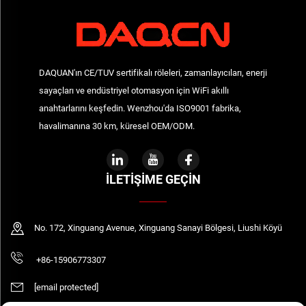
DAQUAN'ın CE/TUV sertifikalı röleleri, zamanlayıcıları, enerji
sayaçları ve endüstriyel otomasyon için WiFi akıllı
anahtarlarını keşfedin. Wenzhou'da ISO9001 fabrika,
havalimanına 30 km, küresel OEM/ODM.
İLETIŞIME GEÇIN
No. 172, Xinguang Avenue, Xinguang Sanayi Bölgesi, Liushi Köyü
+86-15906773307
[email protected]