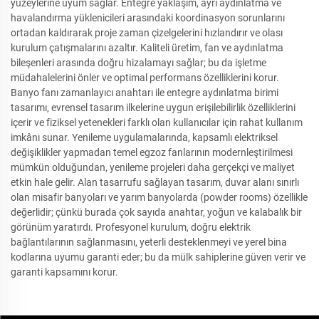
yüzeylerine uyum sağlar. Entegre yaklaşım, ayrı aydınlatma ve
havalandırma yüklenicileri arasındaki koordinasyon sorunlarını
ortadan kaldırarak proje zaman çizelgelerini hızlandırır ve olası
kurulum çatışmalarını azaltır. Kaliteli üretim, fan ve aydınlatma
bileşenleri arasında doğru hizalamayı sağlar; bu da işletme
müdahalelerini önler ve optimal performans özelliklerini korur.
Banyo fanı zamanlayıcı anahtarı ile entegre aydınlatma birimi
tasarımı, evrensel tasarım ilkelerine uygun erişilebilirlik özelliklerini
içerir ve fiziksel yetenekleri farklı olan kullanıcılar için rahat kullanım
imkânı sunar. Yenileme uygulamalarında, kapsamlı elektriksel
değişiklikler yapmadan temel egzoz fanlarının modernleştirilmesi
mümkün olduğundan, yenileme projeleri daha gerçekçi ve maliyet
etkin hale gelir. Alan tasarrufu sağlayan tasarım, duvar alanı sınırlı
olan misafir banyoları ve yarım banyolarda (powder rooms) özellikle
değerlidir; çünkü burada çok sayıda anahtar, yoğun ve kalabalık bir
görünüm yaratırdı. Profesyonel kurulum, doğru elektrik
bağlantılarının sağlanmasını, yeterli desteklenmeyi ve yerel bina
kodlarına uyumu garanti eder; bu da mülk sahiplerine güven verir ve
garanti kapsamını korur.