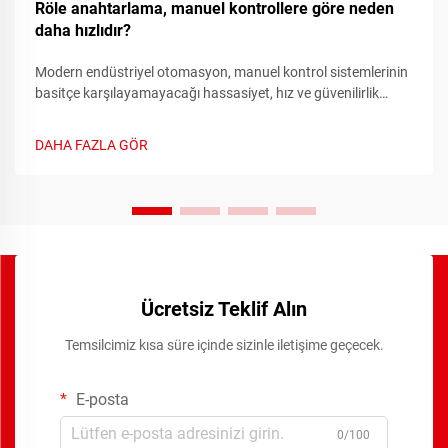
Röle anahtarlama, manuel kontrollere göre neden
daha hızlıdır?
Modern endüstriyel otomasyon, manuel kontrol sistemlerinin
basitçe karşılayamayacağı hassasiyet, hız ve güvenilirlik
gerektirir. Manuel anahtarlama sistemlerinden otomasyonlu
röle sistemlere geçiş, elektrik kontrol sistemlerindeki en önemli
DAHA FAZLA GÖR
ilerlemelerden biridir.
Ücretsiz Teklif Alın
Temsilcimiz kısa süre içinde sizinle iletişime geçecek.
E-posta
0/100