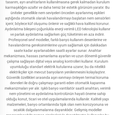
tasarım, ayrı anahtarların kullanılmasına gerek kalmadan kurulum
karmaşıklığını azaltır ve daha temiz bir estetik görünüm yaratır. Bu
üniteler genellikle nem seviyeleri önceden ayarlanmış eşikleri
aştığında otomatik olarak havalandırmayı başlatan nem sensörleri
içerir; böylece küf oluşumu önlenir ve sağlıklı hava kalitesi korunur.
Aydınlatma bileşeni çoğunlukla enerji verimli LED teknolojisi kullanır
ve parlak aydınlatma sağlarken güç tüketimini en aza indirir.
Profesyonel sınıf modeller, farklı banyo kullanım desenlerine ve
havalandırma gereksinimlerine uyum sağlamak için dakikadan
saate kadar ayarlanabilen saatli ayarlar sunar. Anahtar
mekanizması, hassas zamanlama ayarları ve uzun dönemli güvenilir
çalışma sağlayan dijital veya analog kontrolleri kullanır. Kurulum
uyumluluğu standart elektrik kutularına uzanır; bu da nitelikli
elektrikçiler için mevcut banyoların yenilenmesini kolaylaştırır.
Güvenlik özellikleri arasında aşırı ısınmayı önleyen termal koruma
devreleri ile doğru çalışmayı garanti eden otomatik kapanma
mekanizmaları yer alır. Işıklı banyo vantilatör saatli anahtarı, verimli
nem yönetimi ve aydınlatma kontrolünün hayati öneme sahip
olduğu konut, ticari ve otel uygulamalarında kullanılır. Kaliteli yapı
malzemeleri, banyo ortamlarında tipik olan nem korozyonuna ve
sıcaklık dalgalanmalarına dayanıklıdır. Gelişmiş modeller