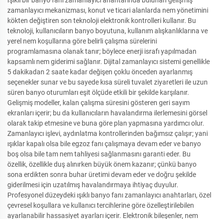
Işıklı bir banyo fanı zamanlayıcı anahtarında bulunan gelişmiş
zamanlayıcı mekanizması, konut ve ticari alanlarda nem yönetimini
kökten değiştiren son teknoloji elektronik kontrolleri kullanır. Bu
teknoloji, kullanıcıların banyo boyutuna, kullanım alışkanlıklarına ve
yerel nem koşullarına göre belirli çalışma sürelerini
programlamasına olanak tanır; böylece enerji israfı yapılmadan
kapsamlı nem giderimi sağlanır. Dijital zamanlayıcı sistemi genellikle
5 dakikadan 2 saate kadar değişen çoklu önceden ayarlanmış
seçenekler sunar ve bu sayede kısa süreli tuvalet ziyaretleri ile uzun
süren banyo oturumları eşit ölçüde etkili bir şekilde karşılanır.
Gelişmiş modeller, kalan çalışma süresini gösteren geri sayım
ekranları içerir; bu da kullanıcıların havalandırma ilerlemesini görsel
olarak takip etmesine ve buna göre plan yapmasına yardımcı olur.
Zamanlayıcı işlevi, aydınlatma kontrollerinden bağımsız çalışır; yani
ışıklar kapalı olsa bile egzoz fanı çalışmaya devam eder ve banyo
boş olsa bile tam nem tahliyesi sağlanmasını garanti eder. Bu
özellik, özellikle duş alınırken büyük önem kazanır; çünkü banyo
sona erdikten sonra buhar üretimi devam eder ve doğru şekilde
giderilmesi için uzatılmış havalandırmaya ihtiyaç duyulur.
Profesyonel düzeydeki ışıklı banyo fanı zamanlayıcı anahtarları, özel
çevresel koşullara ve kullanıcı tercihlerine göre özelleştirilebilen
ayarlanabilir hassasiyet ayarları içerir. Elektronik bileşenler, nem