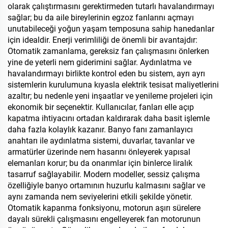
olarak çalıştırmasını gerektirmeden tutarlı havalandırmayı
sağlar; bu da aile bireylerinin egzoz fanlarını açmayı
unutabileceği yoğun yaşam temposuna sahip hanedanlar
için idealdir. Enerji verimliliği de önemli bir avantajdır:
Otomatik zamanlama, gereksiz fan çalışmasını önlerken
yine de yeterli nem giderimini sağlar. Aydınlatma ve
havalandırmayı birlikte kontrol eden bu sistem, ayrı ayrı
sistemlerin kurulumuna kıyasla elektrik tesisat maliyetlerini
azaltır; bu nedenle yeni inşaatlar ve yenileme projeleri için
ekonomik bir seçenektir. Kullanıcılar, fanları elle açıp
kapatma ihtiyacını ortadan kaldırarak daha basit işlemle
daha fazla kolaylık kazanır. Banyo fanı zamanlayıcı
anahtarı ile aydınlatma sistemi, duvarlar, tavanlar ve
armatürler üzerinde nem hasarını önleyerek yapısal
elemanları korur; bu da onarımlar için binlerce liralık
tasarruf sağlayabilir. Modern modeller, sessiz çalışma
özelliğiyle banyo ortamının huzurlu kalmasını sağlar ve
aynı zamanda nem seviyelerini etkili şekilde yönetir.
Otomatik kapanma fonksiyonu, motorun aşırı sürelere
dayalı sürekli çalışmasını engelleyerek fan motorunun