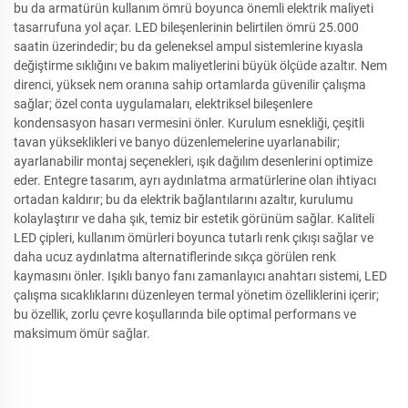
bu da armatürün kullanım ömrü boyunca önemli elektrik maliyeti
tasarrufuna yol açar. LED bileşenlerinin belirtilen ömrü 25.000
saatin üzerindedir; bu da geleneksel ampul sistemlerine kıyasla
değiştirme sıklığını ve bakım maliyetlerini büyük ölçüde azaltır. Nem
direnci, yüksek nem oranına sahip ortamlarda güvenilir çalışma
sağlar; özel conta uygulamaları, elektriksel bileşenlere
kondensasyon hasarı vermesini önler. Kurulum esnekliği, çeşitli
tavan yükseklikleri ve banyo düzenlemelerine uyarlanabilir;
ayarlanabilir montaj seçenekleri, ışık dağılım desenlerini optimize
eder. Entegre tasarım, ayrı aydınlatma armatürlerine olan ihtiyacı
ortadan kaldırır; bu da elektrik bağlantılarını azaltır, kurulumu
kolaylaştırır ve daha şık, temiz bir estetik görünüm sağlar. Kaliteli
LED çipleri, kullanım ömürleri boyunca tutarlı renk çıkışı sağlar ve
daha ucuz aydınlatma alternatiflerinde sıkça görülen renk
kaymasını önler. Işıklı banyo fanı zamanlayıcı anahtarı sistemi, LED
çalışma sıcaklıklarını düzenleyen termal yönetim özelliklerini içerir;
bu özellik, zorlu çevre koşullarında bile optimal performans ve
maksimum ömür sağlar.