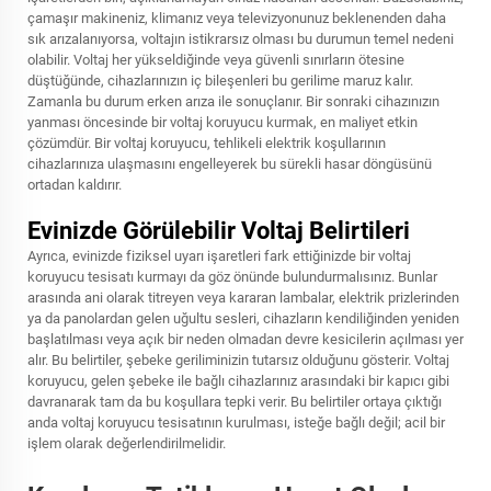
çamaşır makineniz, klimanız veya televizyonunuz beklenenden daha
sık arızalanıyorsa, voltajın istikrarsız olması bu durumun temel nedeni
olabilir. Voltaj her yükseldiğinde veya güvenli sınırların ötesine
düştüğünde, cihazlarınızın iç bileşenleri bu gerilime maruz kalır.
Zamanla bu durum erken arıza ile sonuçlanır. Bir sonraki cihazınızın
yanması öncesinde bir voltaj koruyucu kurmak, en maliyet etkin
çözümdür. Bir voltaj koruyucu, tehlikeli elektrik koşullarının
cihazlarınıza ulaşmasını engelleyerek bu sürekli hasar döngüsünü
ortadan kaldırır.
Evinizde Görülebilir Voltaj Belirtileri
Ayrıca, evinizde fiziksel uyarı işaretleri fark ettiğinizde bir voltaj
koruyucu tesisatı kurmayı da göz önünde bulundurmalısınız. Bunlar
arasında ani olarak titreyen veya kararan lambalar, elektrik prizlerinden
ya da panolardan gelen uğultu sesleri, cihazların kendiliğinden yeniden
başlatılması veya açık bir neden olmadan devre kesicilerin açılması yer
alır. Bu belirtiler, şebeke geriliminizin tutarsız olduğunu gösterir. Voltaj
koruyucu, gelen şebeke ile bağlı cihazlarınız arasındaki bir kapıcı gibi
davranarak tam da bu koşullara tepki verir. Bu belirtiler ortaya çıktığı
anda voltaj koruyucu tesisatının kurulması, isteğe bağlı değil; acil bir
işlem olarak değerlendirilmelidir.