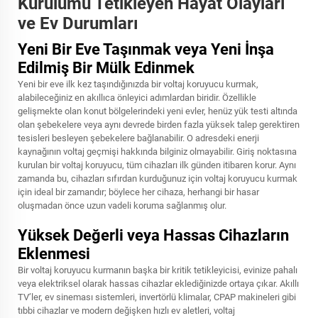
Kurulumu Tetikleyen Hayat Olayları
ve Ev Durumları
Yeni Bir Eve Taşınmak veya Yeni İnşa
Edilmiş Bir Mülk Edinmek
Yeni bir eve ilk kez taşındığınızda bir voltaj koruyucu kurmak,
alabileceğiniz en akıllıca önleyici adımlardan biridir. Özellikle
gelişmekte olan konut bölgelerindeki yeni evler, henüz yük testi altında
olan şebekelere veya aynı devrede birden fazla yüksek talep gerektiren
tesisleri besleyen şebekelere bağlanabilir. O adresdeki enerji
kaynağının voltaj geçmişi hakkında bilginiz olmayabilir. Giriş noktasına
kurulan bir voltaj koruyucu, tüm cihazları ilk günden itibaren korur. Aynı
zamanda bu, cihazları sıfırdan kurduğunuz için voltaj koruyucu kurmak
için ideal bir zamandır; böylece her cihaza, herhangi bir hasar
oluşmadan önce uzun vadeli koruma sağlanmış olur.
Yüksek Değerli veya Hassas Cihazların
Eklenmesi
Bir voltaj koruyucu kurmanın başka bir kritik tetikleyicisi, evinize pahalı
veya elektriksel olarak hassas cihazlar eklediğinizde ortaya çıkar. Akıllı
TV’ler, ev sineması sistemleri, invertörlü klimalar, CPAP makineleri gibi
tıbbi cihazlar ve modern değişken hızlı ev aletleri, voltaj