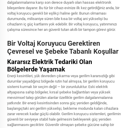
dalgalanmalarına karşı son derece duyarlı olan hassas elektronik
bileşenlere dayanır. Bu tür bir cihazı evinize ilk kez getirdiğiniz anda, bir
voltaj koruyucu gerekli bir eşlikçi haline gelir. Bunun olmaması
durumunda, milisaniye süren bile kısa bir voltaj ani yükselişi bu
cihazların iç güç kartlarını yok edebilir. Bir voltaj koruyucu, yatırımınızı
çalışma süresince her an güvenli tutan akıllı bir tampon görevi görür.
Bir Voltaj Koruyucu Gerektiren
Çevresel ve Şebeke Tabanlı Koşullar
Kararsız Elektrik Tedariki Olan
Bölgelerde Yaşamak
Enerji kesintileri, yük devreden çıkarma veya gerilim kararsızlığı gibi
durumlar yaşadığınız bölgede rutin hal almışsa, bir gerilim koruyucu
sistemi kurmak bir seçim değil — bir zorunluluktur. Eski elektrik
altyapısına sahip bölgeler, kırsal şebeke bağlantıları veya yüksek
mevsimsel talep görülen alanlar özellikle gerilim dalgalanmalarına
yatkındır. Bir enerji kesintisinden sonra güç yeniden geldiğinde,
başlangıçtaki ani gerilim yükselişi, bekleme modunda kalan cihazlara
zarar verecek kadar güçlü olabilir. Gerilim koruyucu sistemleri, gerilimin
güvenli bir seviyeye stabil hale gelmesini bekleyerek güç yeniden
sağlanmasını geciktirir. Güvenilir olmayan şebeke gücüne sahip bir