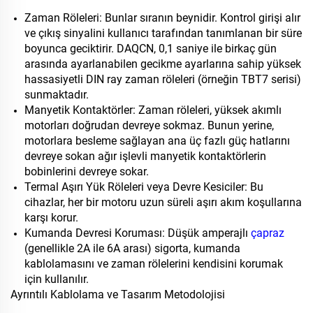
Zaman Röleleri: Bunlar sıranın beynidir. Kontrol girişi alır
ve çıkış sinyalini kullanıcı tarafından tanımlanan bir süre
boyunca geciktirir. DAQCN, 0,1 saniye ile birkaç gün
arasında ayarlanabilen gecikme ayarlarına sahip yüksek
hassasiyetli DIN ray zaman röleleri (örneğin TBT7 serisi)
sunmaktadır.
Manyetik Kontaktörler: Zaman röleleri, yüksek akımlı
motorları doğrudan devreye sokmaz. Bunun yerine,
motorlara besleme sağlayan ana üç fazlı güç hatlarını
devreye sokan ağır işlevli manyetik kontaktörlerin
bobinlerini devreye sokar.
Termal Aşırı Yük Röleleri veya Devre Kesiciler: Bu
cihazlar, her bir motoru uzun süreli aşırı akım koşullarına
karşı korur.
Kumanda Devresi Koruması: Düşük amperajlı
çapraz
(genellikle 2A ile 6A arası) sigorta, kumanda
kablolamasını ve zaman rölelerini kendisini korumak
için kullanılır.
Ayrıntılı Kablolama ve Tasarım Metodolojisi