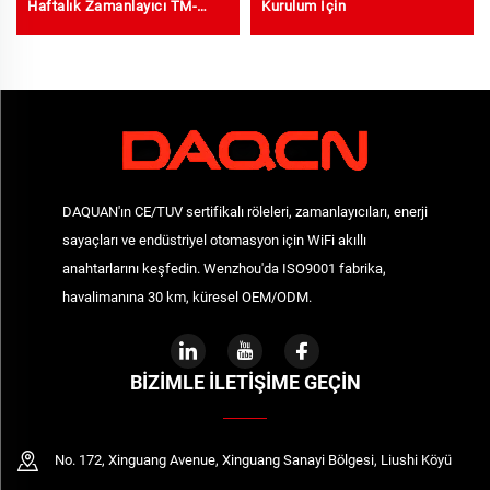
Haftalık Zamanlayıcı TM-
Kurulum İçin
619LHN
DAQUAN'ın CE/TUV sertifikalı röleleri, zamanlayıcıları, enerji
sayaçları ve endüstriyel otomasyon için WiFi akıllı
anahtarlarını keşfedin. Wenzhou'da ISO9001 fabrika,
havalimanına 30 km, küresel OEM/ODM.
BIZIMLE İLETIŞIME GEÇIN
No. 172, Xinguang Avenue, Xinguang Sanayi Bölgesi, Liushi Köyü