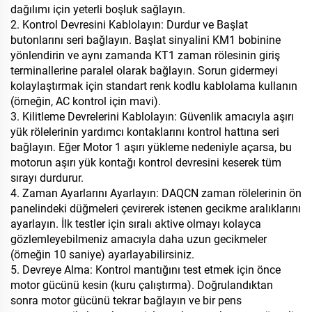
dağılımı için yeterli boşluk sağlayın.
2. Kontrol Devresini Kablolayın: Durdur ve Başlat
butonlarını seri bağlayın. Başlat sinyalini KM1 bobinine
yönlendirin ve aynı zamanda KT1 zaman rölesinin giriş
terminallerine paralel olarak bağlayın. Sorun gidermeyi
kolaylaştırmak için standart renk kodlu kablolama kullanın
(örneğin, AC kontrol için mavi).
3. Kilitleme Devrelerini Kablolayın: Güvenlik amacıyla aşırı
yük rölelerinin yardımcı kontaklarını kontrol hattına seri
bağlayın. Eğer Motor 1 aşırı yükleme nedeniyle açarsa, bu
motorun aşırı yük kontağı kontrol devresini keserek tüm
sırayı durdurur.
4. Zaman Ayarlarını Ayarlayın: DAQCN zaman rölelerinin ön
panelindeki düğmeleri çevirerek istenen gecikme aralıklarını
ayarlayın. İlk testler için sıralı aktive olmayı kolayca
gözlemleyebilmeniz amacıyla daha uzun gecikmeler
(örneğin 10 saniye) ayarlayabilirsiniz.
5. Devreye Alma: Kontrol mantığını test etmek için önce
motor gücünü kesin (kuru çalıştırma). Doğrulandıktan
sonra motor gücünü tekrar bağlayın ve bir pens