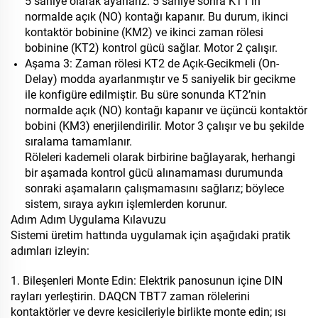
5 saniye olarak ayarlarız. 5 saniye sonra KT1’in
normalde açık (NO) kontağı kapanır. Bu durum, ikinci
kontaktör bobinine (KM2) ve ikinci zaman rölesi
bobinine (KT2) kontrol gücü sağlar. Motor 2 çalışır.
Aşama 3: Zaman rölesi KT2 de Açık-Gecikmeli (On-
Delay) modda ayarlanmıştır ve 5 saniyelik bir gecikme
ile konfigüre edilmiştir. Bu süre sonunda KT2’nin
normalde açık (NO) kontağı kapanır ve üçüncü kontaktör
bobini (KM3) enerjilendirilir. Motor 3 çalışır ve bu şekilde
sıralama tamamlanır.
Röleleri kademeli olarak birbirine bağlayarak, herhangi
bir aşamada kontrol gücü alınamaması durumunda
sonraki aşamaların çalışmamasını sağlarız; böylece
sistem, sıraya aykırı işlemlerden korunur.
Adım Adım Uygulama Kılavuzu
Sistemi üretim hattında uygulamak için aşağıdaki pratik
adımları izleyin:
1. Bileşenleri Monte Edin: Elektrik panosunun içine DIN
rayları yerleştirin. DAQCN TBT7 zaman rölelerini
kontaktörler ve devre kesicileriyle birlikte monte edin; ısı