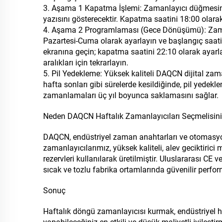
3. Aşama 1 Kapatma İşlemi: Zamanlayıcı düğmesine
yazısını gösterecektir. Kapatma saatini 18:00 olarak
4. Aşama 2 Programlaması (Gece Dönüşümü): Zamanl
Pazartesi-Cuma olarak ayarlayın ve başlangıç saati
ekranına geçin; kapatma saatini 22:10 olarak ayarla
aralıkları için tekrarlayın.
5. Pil Yedekleme: Yüksek kaliteli DAQCN dijital zama
hafta sonları gibi sürelerde kesildiğinde, pil yed
zamanlamaları üç yıl boyunca saklamasını sağlar.
Neden DAQCN Haftalık Zamanlayıcıları Seçmelisin
DAQCN, endüstriyel zaman anahtarları ve otomasyon ko
zamanlayıcılarımız, yüksek kaliteli, alev geciktirici
rezervleri kullanılarak üretilmiştir. Uluslararası CE 
sıcak ve tozlu fabrika ortamlarında güvenilir perfo
Sonuç
Haftalık döngü zamanlayıcısı kurmak, endüstriyel 