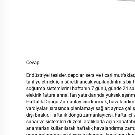
Cevap:
Endüstriyel tesisler, depolar, sera ve ticari mutfakl
tahliye etmek için sürekli ancak yapılandırılmış bir 
soğutma sistemlerini haftanın 7 günü, günde 24 sa
elektrik faturalarına, fan yataklarında yüksek aşı
Haftalık Döngü Zamanlayıcısı kurmak, havalandırma
vardiyaları sırasında planlamayı sağlar; ayrıca çal
dışı bırakır. Haftalık döngü zamanlayıcısı, hafta iç
sunar ve sistemleri düzenli aralıklarla açıp kapata
anahtarları kullanılarak haftalık havalandırma zama
programlanması ve devreye alınması konularını kap