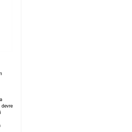
rı
ka
a devre
i
m