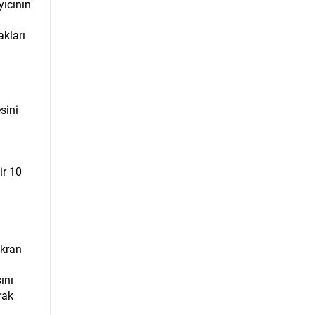
yıcının
akları
sini
ir 10
ekran
ını
rak