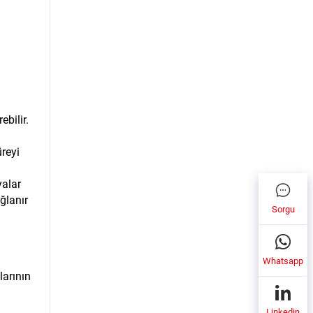
ebilir.
reyi
yalar
ğlanır
Sorgu
Whatsapp
larının
Linkedin