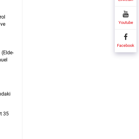
rol
Youtube
 ve
Facebook
 (Elde-
nuel
ıdaki
rt 35