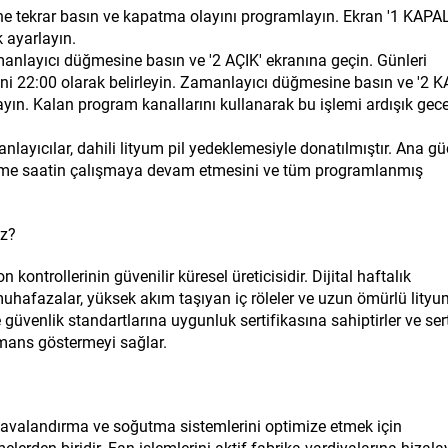
 tekrar basın ve kapatma olayını programlayın. Ekran '1 KAPAL
 ayarlayın.
ayıcı düğmesine basın ve '2 AÇIK' ekranına geçin. Günleri
ni 22:00 olarak belirleyin. Zamanlayıcı düğmesine basın ve '2 K
yın. Kalan program kanallarını kullanarak bu işlemi ardışık gec
nlayıcılar, dahili lityum pil yedeklemesiyle donatılmıştır. Ana gü
ekleme saatin çalışmaya devam etmesini ve tüm programlanmış
iz?
ntrollerinin güvenilir küresel üreticisidir. Dijital haftalık
 muhafazalar, yüksek akım taşıyan iç röleler ve uzun ömürlü lityu
ve güvenlik standartlarına uygunluk sertifikasına sahiptirler ve sert
rmans göstermeyi sağlar.
havalandırma ve soğutma sistemlerini optimize etmek için