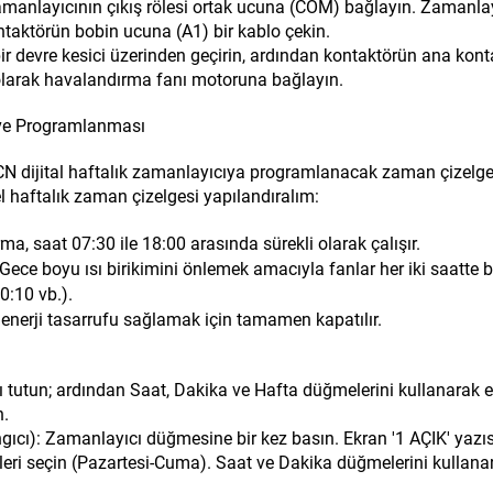
 zamanlayıcının çıkış rölesi ortak ucuna (COM) bağlayın. Zamanla
taktörün bobin ucuna (A1) bir kablo çekin.
ir devre kesici üzerinden geçirin, ardından kontaktörün ana kont
n olarak havalandırma fanı motoruna bağlayın.
 ve Programlanması
CN dijital haftalık zamanlayıcıya programlanacak zaman çizelge
yel haftalık zaman çizelgesi yapılandıralım:
, saat 07:30 ile 18:00 arasında sürekli olarak çalışır.
ce boyu ısı birikimini önlemek amacıyla fanlar her iki saatte b
0:10 vb.).
nerji tasarrufu sağlamak için tamamen kapatılır.
 tutun; ardından Saat, Dakika ve Hafta düğmelerini kullanarak 
n.
cı): Zamanlayıcı düğmesine bir kez basın. Ekran '1 AÇIK' yazıs
leri seçin (Pazartesi-Cuma). Saat ve Dakika düğmelerini kullana