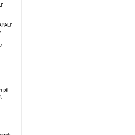
I'
APALI'
e
ç
m pil
,