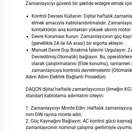
Zamanlayıcıyı güvenli bir şekilde entegre etmek için
Kontrol Devresi Kullanın: Dijital haftalık zamanl
etmek amacıyla kablolandırılmalıdır. Zamanlayıc
kontaktörün ana kontakları yüksek akımlı motor 
Devre Koruması Kurun: Zamanlayıcının güç kayna
(genellikle 2A ile 6A arası) bir sigorta ekleyin.
Manuel Devre Dışı Bırakma İşlevini Uygulayın: Za
Devredilmiş-Otomatik) bağlayın. Bu, operatörler
olarak çalıştırmalarını (Elde konumu), tamamen 
zamanlayıcıya kontrolü devretmelerini (Otomati
Adım Adım Elektrik Bağlantı Prosedürü
DAQCN dijital haftalık zamanlayıcınızı (örneğin KG
standart kablolama adımlarını izleyin:
1. Zamanlayıcıyı Monte Edin: Haftalık zamanlayıcıyı,
mm DIN rayına monte edin.
2. Güç Kaynağını Bağlayın: AC kontrol gücü kaynağın
zamanlayıcının nominal çalışma gerilimiyle uyuml