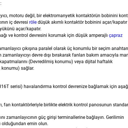
:
ayıcı, motoru değil, bir elektromanyetik kontaktörün bobinini kont
ının iç devresi
röle
düşük akımlı kontaktör bobinini açar/kapatır
yükünü açar/kapatır.
ğı ve kontrol devresini korumak için düşük amperajlı
çapraz
manlayıcı çıkışına paralel olarak üç konumlu bir seçim anahtarı
in zamanlayıcıyı devre dışı bırakarak fanları bakım amacıyla ma
kapatmalarını (Devredilmiş konumu) veya dijital haftalık
k konumu) sağlar.
316T serisi) havalandırma kontrol devrenize bağlamak için aşağ
 fan kontaktörleriyle birlikte elektrik kontrol panosunun standa
ı zamanlayıcının güç girişi terminallerine bağlayın. Gerilimin
u olduğundan emin olun.