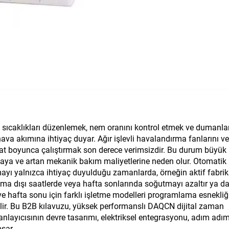
ar, sıcaklıkları düzenlemek, nem oranını kontrol etmek ve dumanla
hava akımına ihtiyaç duyar. Ağır işlevli havalandırma fanlarını ve
at boyunca çalıştırmak son derece verimsizdir. Bu durum büyük
nmaya ve artan mekanik bakım maliyetlerine neden olur. Otomatik
yı yalnızca ihtiyaç duyulduğu zamanlarda, örneğin aktif fabri
ışma dışı saatlerde veya hafta sonlarında soğutmayı azaltır ya d
i ve hafta sonu için farklı işletme modelleri programlama esnekliğ
bilir. Bu B2B kılavuzu, yüksek performanslı DAQCN dijital zaman
nlayıcısının devre tasarımı, elektriksel entegrasyonu, adım adı
sar.