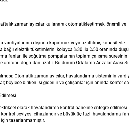
ı
aftalık zamanlayıcılar kullanarak otomatikleştirmek, önemli ve
ma vardiyalarının dışında kapatmak veya azaltılmış kapasitede
a bağlı elektrik tüketimlerini kolayca %30 ila %50 oranında düşür
rma fanları ile soğutma pompalarının toplam çalışma süresinin
etme ömrünü doğrudan uzatır. Bu durum Ortalama Arızalar Arası Sü
lması: Otomatik zamanlayıcılar, havalandırma sisteminin vardi
 böylece biriken ısı giderilir ve çalışanlar için anında konfor sa
Edilmesi
ktriksel olarak havalandırma kontrol paneline entegre edilmesi
 kontrol seviyesi cihazlarıdır ve büyük üç fazlı havalandırma fan
 için tasarlanmamıştır.