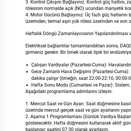
3. Kontrol Çıkışını Bağlayınız: Kontrol güç hattını,
rölesinin normalde açık (NO) ucundan manyetik kon
4. Motor Gücünü Bağlayınız: Üç fazlı güç hatlarını b
üzerinden, termal aşırı yük rölesi üzerinden ve so
Haftalık Döngü Zamanlayıcısının Yapılandırılması
Elektriksel bağlantılar tamamlandıktan sonra, DAQ
girmeniz gerekir. Bir örnek olarak tipik bir endüstri
Çalışan Vardiyalar (Pazartesi-Cuma): Havalandırma
Gece Zamanlı Hava Değişimi (Pazartesi-Cuma): Ge
dakika çalışır (örneğin, saat 22:00-22:10, 00:00-0
Hafta Sonu Modu (Cumartesi ve Pazar): Sistem, e
Aşağıdaki programlama adımlarını izleyin:
1. Mevcut Saat ve Gün Ayarı: Saat düğmesine basılı
üzerinde mevcut gerçek saat ve gün ayarlarını yapı
2. Aşama 1 Programlaması (Günlük Vardiya Başlangı
gösterecektir. Hafta düğmesini kullanarak aktif gün
başlangıç saatini 07:30 olarak ayarlayın.