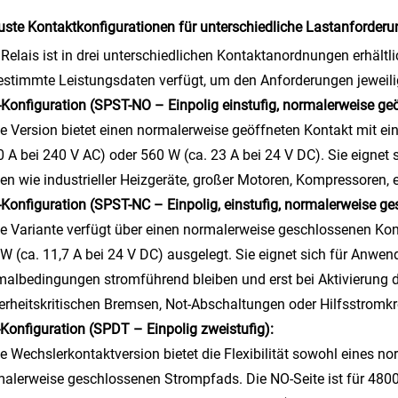
ste Kontaktkonfigurationen für unterschiedliche Lastanforder
Relais ist in drei unterschiedlichen Kontaktanordnungen erhältli
stimmte Leistungsdaten verfügt, um den Anforderungen jeweil
-Konfiguration (SPST-NO – Einpolig einstufig, normalerweise geö
e Version bietet einen normalerweise geöffneten Kontakt mit ei
0 A bei 240 V AC) oder 560 W (ca. 23 A bei 24 V DC). Sie eignet
en wie industrieller Heizgeräte, großer Motoren, Kompressoren, 
-Konfiguration (SPST-NC – Einpolig, einstufig, normalerweise ge
e Variante verfügt über einen normalerweise geschlossenen Kont
W (ca. 11,7 A bei 24 V DC) ausgelegt. Sie eignet sich für Anwen
albedingungen stromführend bleiben und erst bei Aktivierung de
erheitskritischen Bremsen, Not-Abschaltungen oder Hilfsstromkr
-Konfiguration (SPDT – Einpolig zweistufig):
e Wechslerkontaktversion bietet die Flexibilität sowohl eines n
alerweise geschlossenen Strompfads. Die NO-Seite ist für 4800