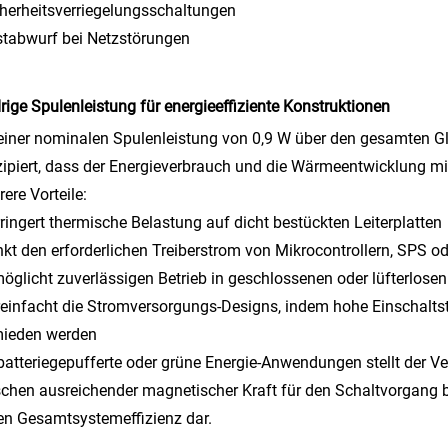
cherheitsverriegelungsschaltungen
stabwurf bei Netzstörungen
rige Spulenleistung für energieeffiziente Konstruktionen
einer nominalen Spulenleistung von 0,9 W über den gesamten Gl
ipiert, dass der Energieverbrauch und die Wärmeentwicklung min
ere Vorteile:
rringert thermische Belastung auf dicht bestückten Leiterplatten
nkt den erforderlichen Treiberstrom von Mikrocontrollern, SPS 
möglicht zuverlässigen Betrieb in geschlossenen oder lüfterlose
reinfacht die Stromversorgungs-Designs, indem hohe Einschaltst
mieden werden
batteriegepufferte oder grüne Energie-Anwendungen stellt der 
chen ausreichender magnetischer Kraft für den Schaltvorgang b
n Gesamtsystemeffizienz dar.