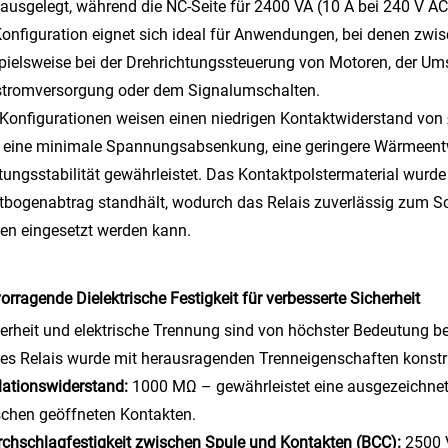
ausgelegt, während die NC-Seite für 2400 VA (10 A bei 240 V AC)
onfiguration eignet sich ideal für Anwendungen, bei denen zw
pielsweise bei der Drehrichtungssteuerung von Motoren, der U
stromversorgung oder dem Signalumschalten.
 Konfigurationen weisen einen niedrigen Kontaktwiderstand von
 eine minimale Spannungsabsenkung, eine geringere Wärmeentw
tungsstabilität gewährleistet. Das Kontaktpolstermaterial wurd
tbogenabtrag standhält, wodurch das Relais zuverlässig zum Sc
en eingesetzt werden kann.
orragende Dielektrische Festigkeit für verbesserte Sicherheit
erheit und elektrische Trennung sind von höchster Bedeutung b
es Relais wurde mit herausragenden Trenneigenschaften konstru
olationswiderstand:
1000 MΩ – gewährleistet eine ausgezeichnet
chen geöffneten Kontakten.
rchschlagfestigkeit zwischen Spule und Kontakten (BCC):
2500 