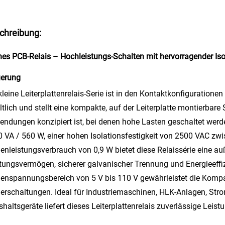
chreibung:
nes PCB-Relais – Hochleistungs-Schalten mit hervorragender Isol
uerung
kleine Leiterplattenrelais-Serie ist in den Kontaktkonfiguratio
ltlich und stellt eine kompakte, auf der Leiterplatte montierbare
ndungen konzipiert ist, bei denen hohe Lasten geschaltet werd
 VA / 560 W, einer hohen Isolationsfestigkeit von 2500 VAC z
enleistungsverbrauch von 0,9 W bietet diese Relaissérie eine 
tungsvermögen, sicherer galvanischer Trennung und Energieeffiz
enspannungsbereich von 5 V bis 110 V gewährleistet die Kompatib
erschaltungen. Ideal für Industriemaschinen, HLK-Anlagen, St
haltsgeräte liefert dieses Leiterplattenrelais zuverlässige Leis