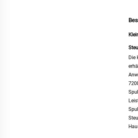
Bes
Klei
Ste
Die 
erhä
Anwe
7200
Spul
Leis
Spul
Steu
Haus