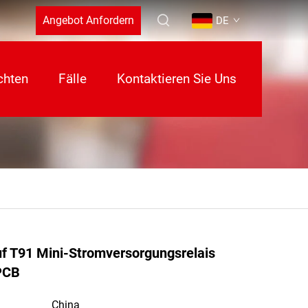
Angebot Anfordern
DE
chten
Fälle
Kontaktieren Sie Uns
f T91 Mini-Stromversorgungsrelais
PCB
China