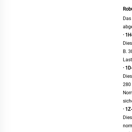
Robu
Das 
abge
· 1H
Dies
B. 3
Last
· 1D
Dies
280 
Norm
sich
· 1Z
Dies
norm