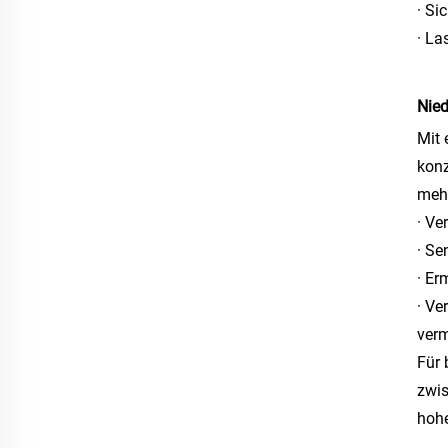
· Si
· La
Nied
Mit 
konz
mehr
· Ve
· Se
· Er
· Ve
ver
Für 
zwis
hohe