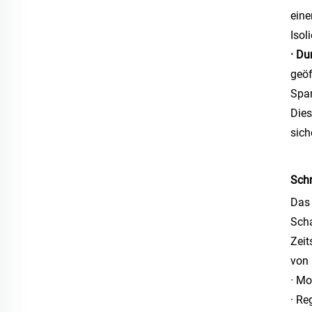
eine
Isol
· Du
geöf
Spa
Dies
sich
Schn
Das 
Scha
Zeit
von 
· Mo
· Re