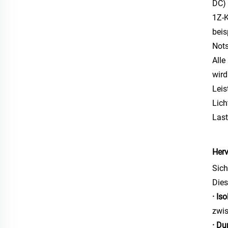
DC) 
1Z-K
beis
Not
Alle
wird
Leis
Lich
Last
Herv
Sich
Dies
· Is
zwis
· Du