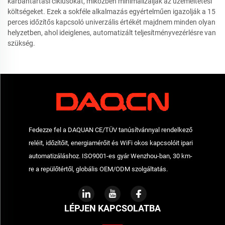
karbantartási ciklusokat, miközben minimalizálják az üzemeltetési
költségeket. Ezek a sokféle alkalmazás egyértelműen igazolják a 15
perces időzítős kapcsoló univerzális értékét majdnem minden olyan
helyzetben, ahol ideiglenes, automatizált teljesítményvezérlésre van
szükség.
Fedezze fel a DAQUAN CE/TÜV tanúsítvánnyal rendelkező
reléit, időzítőit, energiamérőit és WiFi okos kapcsolóit ipari
automatizáláshoz. ISO9001-es gyár Wenzhou-ban, 30 km-
re a repülőtértől, globális OEM/ODM szolgáltatás.
LÉPJEN KAPCSOLATBA