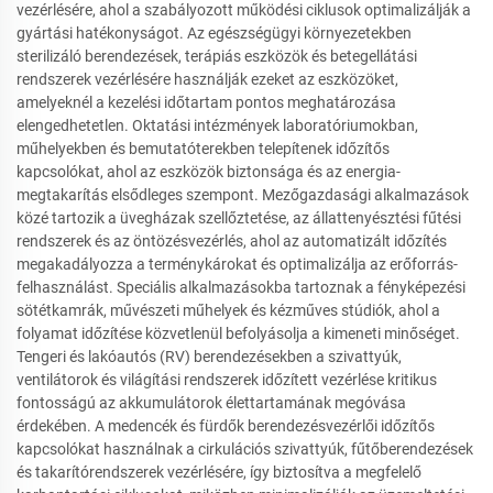
vezérlésére, ahol a szabályozott működési ciklusok optimalizálják a
gyártási hatékonyságot. Az egészségügyi környezetekben
sterilizáló berendezések, terápiás eszközök és betegellátási
rendszerek vezérlésére használják ezeket az eszközöket,
amelyeknél a kezelési időtartam pontos meghatározása
elengedhetetlen. Oktatási intézmények laboratóriumokban,
műhelyekben és bemutatóterekben telepítenek időzítős
kapcsolókat, ahol az eszközök biztonsága és az energia-
megtakarítás elsődleges szempont. Mezőgazdasági alkalmazások
közé tartozik a üvegházak szellőztetése, az állattenyésztési fűtési
rendszerek és az öntözésvezérlés, ahol az automatizált időzítés
megakadályozza a terménykárokat és optimalizálja az erőforrás-
felhasználást. Speciális alkalmazásokba tartoznak a fényképezési
sötétkamrák, művészeti műhelyek és kézműves stúdiók, ahol a
folyamat időzítése közvetlenül befolyásolja a kimeneti minőséget.
Tengeri és lakóautós (RV) berendezésekben a szivattyúk,
ventilátorok és világítási rendszerek időzített vezérlése kritikus
fontosságú az akkumulátorok élettartamának megóvása
érdekében. A medencék és fürdők berendezésvezérlői időzítős
kapcsolókat használnak a cirkulációs szivattyúk, fűtőberendezések
és takarítórendszerek vezérlésére, így biztosítva a megfelelő