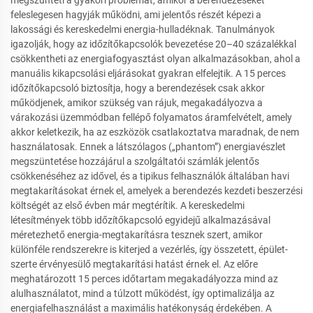
megszünteti a gyakori problémát, amikor a berendezéseket
feleslegesen hagyják működni, ami jelentős részét képezi a
lakossági és kereskedelmi energia-hulladéknak. Tanulmányok
igazolják, hogy az időzítőkapcsolók bevezetése 20–40 százalékkal
csökkentheti az energiafogyasztást olyan alkalmazásokban, ahol a
manuális kikapcsolási eljárásokat gyakran elfelejtik. A 15 perces
időzítőkapcsoló biztosítja, hogy a berendezések csak akkor
működjenek, amikor szükség van rájuk, megakadályozva a
várakozási üzemmódban fellépő folyamatos áramfelvételt, amely
akkor keletkezik, ha az eszközök csatlakoztatva maradnak, de nem
használatosak. Ennek a látszólagos („phantom”) energiavészlet
megszüntetése hozzájárul a szolgáltatói számlák jelentős
csökkenéséhez az idővel, és a tipikus felhasználók általában havi
megtakarításokat érnek el, amelyek a berendezés kezdeti beszerzési
költségét az első évben már megtérítik. A kereskedelmi
létesítmények több időzítőkapcsoló egyidejű alkalmazásával
méretezhető energia-megtakarításra tesznek szert, amikor
különféle rendszerekre is kiterjed a vezérlés, így összetett, épület-
szerte érvényesülő megtakarítási hatást érnek el. Az előre
meghatározott 15 perces időtartam megakadályozza mind az
alulhasználatot, mind a túlzott működést, így optimalizálja az
energiafelhasználást a maximális hatékonyság érdekében. A