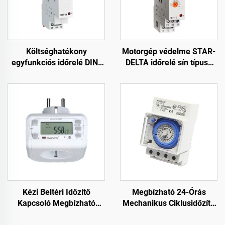
Költséghatékony
Motorgép védelme STAR-
egyfunkciós időrelé DIN-
DELTA időrelé sín típusú
sínre szereléshez
időrelé csillag-delta
utómelegítéshez és
késleltetett indításhoz
hűtéshez
Kézi Beltéri Időzítő
Megbízható 24-Órás
Kapcsoló Megbízható
Mechanikus Ciklusidőzítő
Időkezeléshez
SUL181H Műanyag DIY