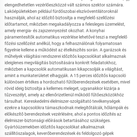
elengedhetetlen vezérlőeszközzé vált számos szektor számára.
Lakóépületekben például fürdőszobai elszívóventilátoroknál
használják, ahol az időzítő biztosítja a megfelelő szellőzési
időtartamot, miközben megakadályozza a felesleges üzemelést,
amely energia- és zajszennyezést okozhat. A konyhai
páramentesítők automatikus vezérlése lehetővé teszi a megfelelő
főzési szellőzést anélkül, hogy a felhasználónak folyamatosan
figyelnie kellene a működést az ételkészítés során. A garázsok és
műhelyek világítási rendszerei időzítős kapcsolókat alkalmaznak
ideiglenes megvilágítás biztosítására konkrét feladatokhoz,
miközben a kapcsolók automatikusan kikapcsolják a világítást,
amint a munkaterületet elhagyják. A 15 perces időzítős kapcsoló
különösen értékes a hordozható fűtőberendezések esetében, mivel
rövid ideig biztosítja a kellemes meleget, ugyanakkor kizárja a
tűzveszélyt, amely az ellenőrizetlenül működő fűtőeszközökhöz
társulhat. Kereskedelmi élelmiszer-szolgáltató tevékenységek
ezekre a kapcsolókra támaszkodnak melegítőtálcák, hőlámpák és
előkészítő berendezések vezérlésére, ahol a pontos időzítés az
élelmiszer-biztonsági előírások betartásához szükséges.
Gyártóüzemekben időzítős kapcsolókat alkalmaznak
szállítószalagok, keverőberendezések és feldolgozó gépek