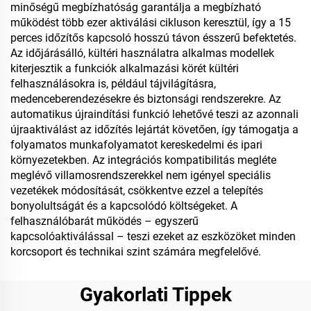
minőségű megbízhatóság garantálja a megbízható
működést több ezer aktiválási cikluson keresztül, így a 15
perces időzítős kapcsoló hosszú távon ésszerű befektetés.
Az időjárásálló, kültéri használatra alkalmas modellek
kiterjesztik a funkciók alkalmazási körét kültéri
felhasználásokra is, például tájvilágításra,
medenceberendezésekre és biztonsági rendszerekre. Az
automatikus újraindítási funkció lehetővé teszi az azonnali
újraaktiválást az időzítés lejártát követően, így támogatja a
folyamatos munkafolyamatot kereskedelmi és ipari
környezetekben. Az integrációs kompatibilitás megléte
meglévő villamosrendszerekkel nem igényel speciális
vezetékek módosítását, csökkentve ezzel a telepítés
bonyolultságát és a kapcsolódó költségeket. A
felhasználóbarát működés – egyszerű
kapcsolóaktiválással – teszi ezeket az eszközöket minden
korcsoport és technikai szint számára megfelelővé.
Gyakorlati Tippek