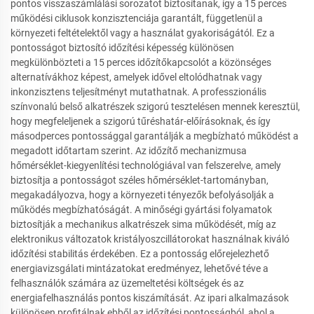
pontos visszaszámlálási sorozatot biztosítanak, így a 15 perces
működési ciklusok konzisztenciája garantált, függetlenül a
környezeti feltételektől vagy a használat gyakoriságától. Ez a
pontosságot biztosító időzítési képesség különösen
megkülönbözteti a 15 perces időzítőkapcsolót a közönséges
alternatívákhoz képest, amelyek idővel eltolódhatnak vagy
inkonzisztens teljesítményt mutathatnak. A professzionális
színvonalú belső alkatrészek szigorú tesztelésen mennek keresztül,
hogy megfeleljenek a szigorú tűréshatár-előírásoknak, és így
másodperces pontossággal garantálják a megbízható működést a
megadott időtartam szerint. Az időzítő mechanizmusa
hőmérséklet-kiegyenlítési technológiával van felszerelve, amely
biztosítja a pontosságot széles hőmérséklet-tartományban,
megakadályozva, hogy a környezeti tényezők befolyásolják a
működés megbízhatóságát. A minőségi gyártási folyamatok
biztosítják a mechanikus alkatrészek sima működését, míg az
elektronikus változatok kristályoszcillátorokat használnak kiváló
időzítési stabilitás érdekében. Ez a pontosság előrejelezhető
energiavizsgálati mintázatokat eredményez, lehetővé téve a
felhasználók számára az üzemeltetési költségek és az
energiafelhasználás pontos kiszámítását. Az ipari alkalmazások
különösen profitálnak ebből az időzítési pontosságból, ahol a