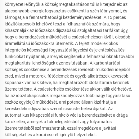
környezeti előnyök a költségmegtakarításon túl is kiterjednek: az
alacsonyabb energiafogyasztás csökkenti a szén-lábnyomot, és
támogatja a fenntarthatósági kezdeményezéseket. A 15 perces
időzítőkapcsoló lehetővé teszi a felhasználók számára, hogy
kihasználják az időszakos díjszabású szolgáltatási tarifákat úgy,
hogy a berendezések működését a csúcsterhelésen kívüli, olcsóbb
áramellátású időszakokra ütemezik. A fejlett modellek okos
integrációs képességei fogyasztási figyelési és jelentéskészítési
funkciókat nyújtanak, amelyek segítenek a felhasználóknak további
megtakarítási lehetőségek azonosításában. A karbantartási
költségek csökkenése a berendezések rövidebb működési idejéből
ered, mivel a motorok, fűtőelemek és egyéb alkatrészek kevesebb
kopásnak vannak kitéve, ha meghatározott időtartamra kerülnek
üzemeltetésre. A csúcsterhelés csökkentése akkor válik elérhetővé,
ha az időzítőkapcsolók megakadályozzák több nagy fogyasztású
eszköz egyidejű működését, ami potenciálisan kizárhatja a
kereskedelmi díjszabás szerinti csúcsterhelési díjakat. Az
automatikus kikapcsolási funkció védi a berendezéseket a drága
károk ellen, amelyek a túlmelegedésből vagy folyamatos
üzemeltetésből származhatnak, ezzel megelőzve a javítási
költségeket és a korai cserét igénylő helyzeteket.