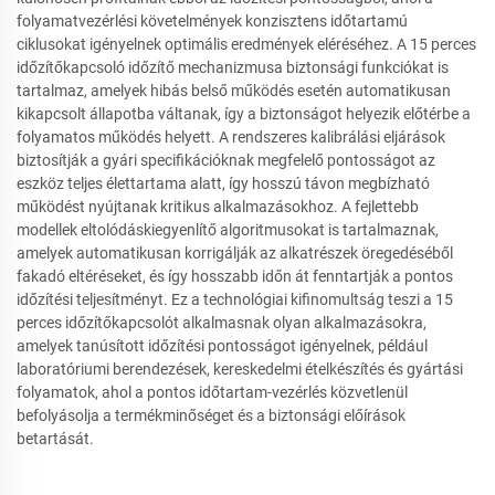
folyamatvezérlési követelmények konzisztens időtartamú
ciklusokat igényelnek optimális eredmények eléréséhez. A 15 perces
időzítőkapcsoló időzítő mechanizmusa biztonsági funkciókat is
tartalmaz, amelyek hibás belső működés esetén automatikusan
kikapcsolt állapotba váltanak, így a biztonságot helyezik előtérbe a
folyamatos működés helyett. A rendszeres kalibrálási eljárások
biztosítják a gyári specifikációknak megfelelő pontosságot az
eszköz teljes élettartama alatt, így hosszú távon megbízható
működést nyújtanak kritikus alkalmazásokhoz. A fejlettebb
modellek eltolódáskiegyenlítő algoritmusokat is tartalmaznak,
amelyek automatikusan korrigálják az alkatrészek öregedéséből
fakadó eltéréseket, és így hosszabb időn át fenntartják a pontos
időzítési teljesítményt. Ez a technológiai kifinomultság teszi a 15
perces időzítőkapcsolót alkalmasnak olyan alkalmazásokra,
amelyek tanúsított időzítési pontosságot igényelnek, például
laboratóriumi berendezések, kereskedelmi ételkészítés és gyártási
folyamatok, ahol a pontos időtartam-vezérlés közvetlenül
befolyásolja a termékminőséget és a biztonsági előírások
betartását.