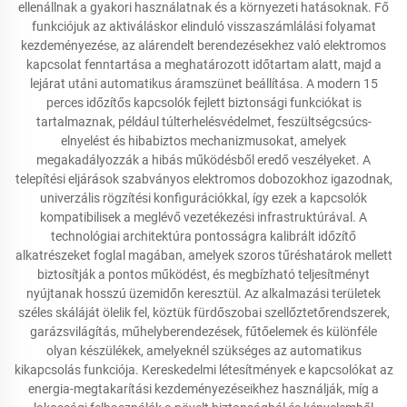
ellenállnak a gyakori használatnak és a környezeti hatásoknak. Fő
funkciójuk az aktiváláskor elinduló visszaszámlálási folyamat
kezdeményezése, az alárendelt berendezésekhez való elektromos
kapcsolat fenntartása a meghatározott időtartam alatt, majd a
lejárat utáni automatikus áramszünet beállítása. A modern 15
perces időzítős kapcsolók fejlett biztonsági funkciókat is
tartalmaznak, például túlterhelésvédelmet, feszültségcsúcs-
elnyelést és hibabiztos mechanizmusokat, amelyek
megakadályozzák a hibás működésből eredő veszélyeket. A
telepítési eljárások szabványos elektromos dobozokhoz igazodnak,
univerzális rögzítési konfigurációkkal, így ezek a kapcsolók
kompatibilisek a meglévő vezetékezési infrastruktúrával. A
technológiai architektúra pontosságra kalibrált időzítő
alkatrészeket foglal magában, amelyek szoros tűréshatárok mellett
biztosítják a pontos működést, és megbízható teljesítményt
nyújtanak hosszú üzemidőn keresztül. Az alkalmazási területek
széles skáláját ölelik fel, köztük fürdőszobai szellőztetőrendszerek,
garázsvilágítás, műhelyberendezések, fűtőelemek és különféle
olyan készülékek, amelyeknél szükséges az automatikus
kikapcsolás funkciója. Kereskedelmi létesítmények e kapcsolókat az
energia-megtakarítási kezdeményezéseikhez használják, míg a