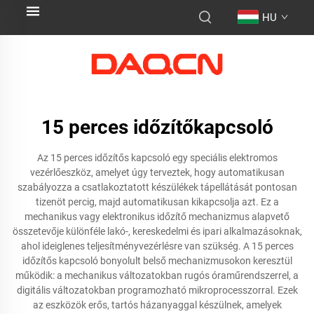
HU
15 perces időzítőkapcsoló
Az 15 perces időzítős kapcsoló egy speciális elektromos
vezérlőeszköz, amelyet úgy terveztek, hogy automatikusan
szabályozza a csatlakoztatott készülékek tápellátását pontosan
tizenöt percig, majd automatikusan kikapcsolja azt. Ez a
mechanikus vagy elektronikus időzítő mechanizmus alapvető
összetevője különféle lakó-, kereskedelmi és ipari alkalmazásoknak,
ahol ideiglenes teljesítményvezérlésre van szükség. A 15 perces
időzítős kapcsoló bonyolult belső mechanizmusokon keresztül
működik: a mechanikus változatokban rugós óraműrendszerrel, a
digitális változatokban programozható mikroprocesszorral. Ezek
az eszközök erős, tartós házanyaggal készülnek, amelyek