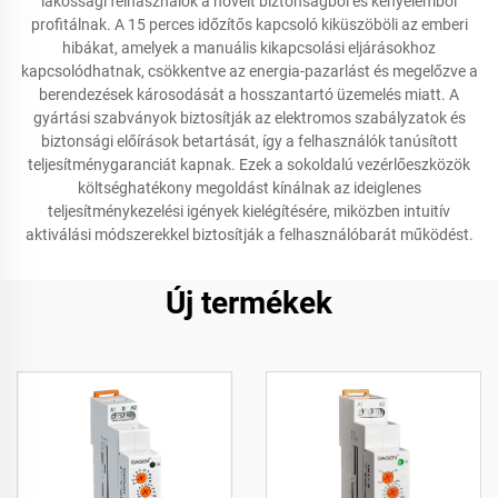
lakossági felhasználók a növelt biztonságból és kényelemből
profitálnak. A 15 perces időzítős kapcsoló kiküszöböli az emberi
hibákat, amelyek a manuális kikapcsolási eljárásokhoz
kapcsolódhatnak, csökkentve az energia-pazarlást és megelőzve a
berendezések károsodását a hosszantartó üzemelés miatt. A
gyártási szabványok biztosítják az elektromos szabályzatok és
biztonsági előírások betartását, így a felhasználók tanúsított
teljesítménygaranciát kapnak. Ezek a sokoldalú vezérlőeszközök
költséghatékony megoldást kínálnak az ideiglenes
teljesítménykezelési igények kielégítésére, miközben intuitív
aktiválási módszerekkel biztosítják a felhasználóbarát működést.
Új termékek