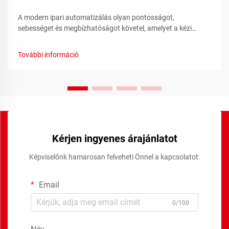
A modern ipari automatizálás olyan pontosságot,
sebességet és megbízhatóságot követel, amelyet a kézi
vezérlőrendszerek egyszerűen nem tudnak biztosítani. Az
áttérés a kézi kapcsolóról automatizált relés rendszerekre az
További információ
elektromos vezérlések egyik legjelentősebb fejlődését jelenti...
Kérjen ingyenes árajánlatot
Képviselőnk hamarosan felveheti Önnel a kapcsolatot.
Email
0/100