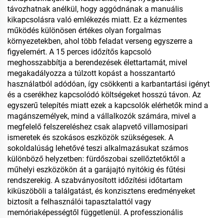
távozhatnak anélkül, hogy aggódnának a manuális
kikapcsolásra való emlékezés miatt. Ez a kézmentes
működés különösen értékes olyan forgalmas
környezetekben, ahol több feladat verseng egyszerre a
figyelemért. A 15 perces időzítős kapcsoló
meghosszabbítja a berendezések élettartamát, mivel
megakadályozza a túlzott kopást a hosszantartó
használatból adódóan, így csökkenti a karbantartási igényt
és a cserékhez kapcsolódó költségeket hosszú távon. Az
egyszerű telepítés miatt ezek a kapcsolók elérhetők mind a
magánszemélyek, mind a vállalkozók számára, mivel a
megfelelő felszereléshez csak alapvető villamosipari
ismeretek és szokásos eszközök szükségesek. A
sokoldalúság lehetővé teszi alkalmazásukat számos
különböző helyzetben: fürdőszobai szellőztetőktől a
műhelyi eszközökön át a garájajtó nyitókig és fűtési
rendszerekig. A szabványosított időzítési időtartam
kiküszöböli a találgatást, és konzisztens eredményeket
biztosít a felhasználói tapasztalattól vagy
memóriaképességtől függetlenül. A professzionális