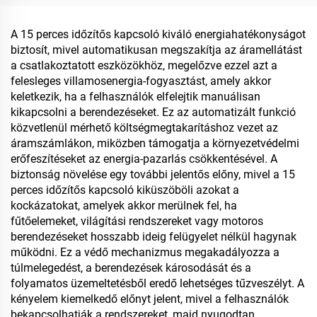
Gazdaságos Falidugós
Projektekhez
Időzítő
A 15 perces időzítős kapcsoló kiváló energiahatékonyságot
biztosít, mivel automatikusan megszakítja az áramellátást
a csatlakoztatott eszközökhöz, megelőzve ezzel azt a
felesleges villamosenergia-fogyasztást, amely akkor
keletkezik, ha a felhasználók elfelejtik manuálisan
kikapcsolni a berendezéseket. Ez az automatizált funkció
közvetlenül mérhető költségmegtakarításhoz vezet az
áramszámlákon, miközben támogatja a környezetvédelmi
erőfeszítéseket az energia-pazarlás csökkentésével. A
biztonság növelése egy további jelentős előny, mivel a 15
perces időzítős kapcsoló kiküszöböli azokat a
kockázatokat, amelyek akkor merülnek fel, ha
fűtőelemeket, világítási rendszereket vagy motoros
berendezéseket hosszabb ideig felügyelet nélkül hagynak
működni. Ez a védő mechanizmus megakadályozza a
túlmelegedést, a berendezések károsodását és a
folyamatos üzemeltetésből eredő lehetséges tűzveszélyt. A
kényelem kiemelkedő előnyt jelent, mivel a felhasználók
bekapcsolhatják a rendszereket, majd nyugodtan