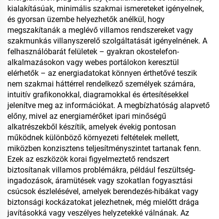
kialakításúak, minimális szakmai ismereteket igényelnek,
és gyorsan üzembe helyezhetők anélkül, hogy
megszakítanák a meglévő villamos rendszereket vagy
szakmunkás villanyszerelő szolgáltatását igényelnének. A
felhasználóbarát felületek – gyakran okostelefon-
alkalmazásokon vagy webes portálokon keresztül
elérhetők – az energiadatokat könnyen érthetővé teszik
nem szakmai háttérrel rendelkező személyek számára,
intuitív grafikonokkal, diagramokkal és értesítésekkel
jelenítve meg az információkat. A megbízhatóság alapvető
előny, mivel az energiamérőket ipari minőségű
alkatrészekből készítik, amelyek évekig pontosan
működnek különböző környezeti feltételek mellett,
miközben konzisztens teljesítményszintet tartanak fenn.
Ezek az eszközök korai figyelmeztető rendszert
biztosítanak villamos problémákra, például feszültség-
ingadozások, áramütések vagy szokatlan fogyasztási
csúcsok észlelésével, amelyek berendezés-hibákat vagy
biztonsági kockázatokat jelezhetnek, még mielőtt drága
javításokká vagy veszélyes helyzetekké válnának. Az