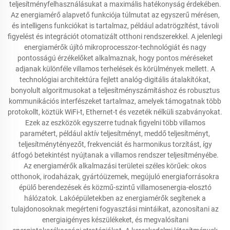
teljesítményfelhasználásukat a maximális hatékonyság érdekében.
Az energiamérő alapvető funkciója túlmutat az egyszerű mérésen,
és intelligens funkciókat is tartalmaz, például adatrögzítést, távoli
figyelést és integrációt otomatizált otthoni rendszerekkel. A jelenlegi
energiamérők újító mikroprocesszor-technológiát és nagy
pontosságú érzékelőket alkalmaznak, hogy pontos méréseket
adjanak különféle villamos terhelések és körülmények mellett. A
technológiai architektúra fejlett analóg-digitális átalakítókat,
bonyolult algoritmusokat a teljesítményszámításhoz és robusztus
kommunikációs interfészeket tartalmaz, amelyek támogatnak több
protokollt, köztük WiFi-t, Ethernet-t és vezeték nélküli szabványokat.
Ezek az eszközök egyszerre tudnak figyelni több villamos
paramétert, például aktív teljesítményt, meddő teljesítményt,
teljesítménytényezőt, frekvenciát és harmonikus torzítást, így
átfogó betekintést nyújtanak a villamos rendszer teljesítményébe.
Az energiamérők alkalmazási területei széles körűek: okos
otthonok, irodaházak, gyártóüzemek, megújuló energiaforrásokra
épülő berendezések és közmű-szintű villamosenergia-elosztó
hálózatok. Lakóépületekben az energiamérők segítenek a
tulajdonosoknak megérteni fogyasztási mintáikat, azonosítani az
energiaigényes készülékeket, és megvalósítani