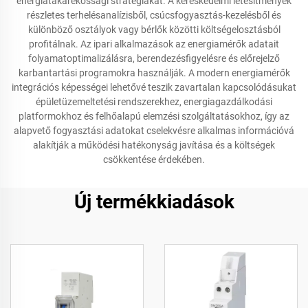
energiatakarékossági stratégiákat. A kereskedelmi létesítmények
részletes terhelésanalízisből, csúcsfogyasztás-kezelésből és
különböző osztályok vagy bérlők közötti költségelosztásból
profitálnak. Az ipari alkalmazások az energiamérők adatait
folyamatoptimalizálásra, berendezésfigyelésre és előrejelző
karbantartási programokra használják. A modern energiamérők
integrációs képességei lehetővé teszik zavartalan kapcsolódásukat
épületüzemeltetési rendszerekhez, energiagazdálkodási
platformokhoz és felhőalapú elemzési szolgáltatásokhoz, így az
alapvető fogyasztási adatokat cselekvésre alkalmas információvá
alakítják a működési hatékonyság javítása és a költségek
csökkentése érdekében.
Új termékkiadások