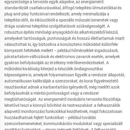
egyszerűsége a tervezés egyik alapelve, az energiamérő
standardizált csatlakozásokkal, átfogó telepítési útmutatókkal és
plug-and-play funkcióval rendelkezik, amely minimalizálja a
telepítési időt, és kiküszöböli a speciális műszaki ismeretek vagy
drága szakmai telepítési szolgáltatások szükségességét. A
robusztus építés minőségi anyagokból és alkatrészekből készül,
amelyeket tartósságuk, pontosságuk és hosszú élettartamuk miatt
választottak ki, így biztosítva a konzisztens működést különféle
környezeti feltételek mellett – például hőmérséklet-ingadozások,
páratartalom-változások és elektromos zavarok esetén, amelyek
gyakran befolyásolják az érzékeny mérőberendezéseket. A
működési kiválóság kiterjed a készülék öndiagnosztikai
képességeire is, amelyek folyamatosan figyelik a rendszer állapotát,
automatikusan kalibrálják a szenzorokat, és korai figyelmeztető
riasztásokat adnak a karbantartási igényekről, még mielőtt azok
befolyásolnák a mérési pontosságot vagy a rendszer
megbízhatóságát. Az energiamérő moduláris tervezési filozófiája
lehetővé teszi a könnyű bővítést és testreszabást: a felhasználók
alapvető monitorozási funkciókkal kezdhetnek, majd fokozatosan
hozzáadhatnak fejlett funkciókat – például további
szenzorbemeneteket, kommunikációs modulokat vagy specializált
analitikai funkciókat – ahogy igényeik fejlődnek. A felhasználói