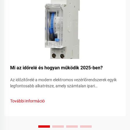
Mi az időrelé és hogyan működik 2025-ben?
Az időzítőrelé a modern elektromos vezérlőrendszerek egyik
legfontosabb alkatrésze, amely számtalan ipari
alkalmazásban biztosítja a pontos időzítési funkciókat. Ezek
a kifinomult eszközök ötvözik a hagyományos relés
További információ
kapcsolási képességeket...