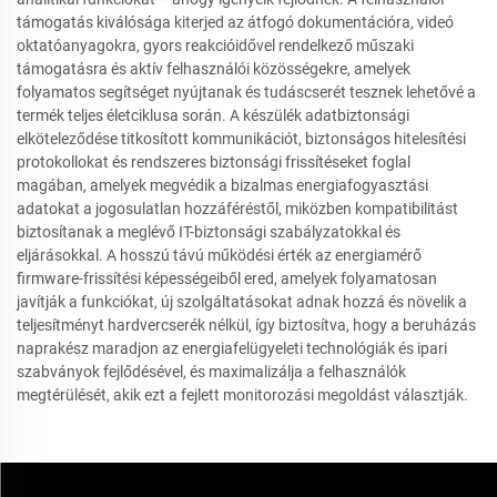
támogatás kiválósága kiterjed az átfogó dokumentációra, videó
oktatóanyagokra, gyors reakcióidővel rendelkező műszaki
támogatásra és aktív felhasználói közösségekre, amelyek
folyamatos segítséget nyújtanak és tudáscserét tesznek lehetővé a
termék teljes életciklusa során. A készülék adatbiztonsági
elköteleződése titkosított kommunikációt, biztonságos hitelesítési
protokollokat és rendszeres biztonsági frissítéseket foglal
magában, amelyek megvédik a bizalmas energiafogyasztási
adatokat a jogosulatlan hozzáféréstől, miközben kompatibilitást
biztosítanak a meglévő IT-biztonsági szabályzatokkal és
eljárásokkal. A hosszú távú működési érték az energiamérő
firmware-frissítési képességeiből ered, amelyek folyamatosan
javítják a funkciókat, új szolgáltatásokat adnak hozzá és növelik a
teljesítményt hardvercserék nélkül, így biztosítva, hogy a beruházás
naprakész maradjon az energiafelügyeleti technológiák és ipari
szabványok fejlődésével, és maximalizálja a felhasználók
megtérülését, akik ezt a fejlett monitorozási megoldást választják.