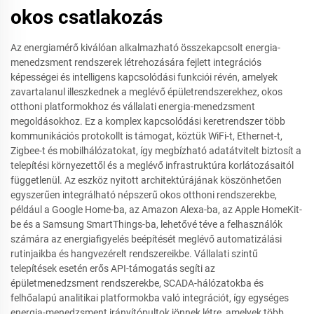
okos csatlakozás
Az energiamérő kiválóan alkalmazható összekapcsolt energia-
menedzsment rendszerek létrehozására fejlett integrációs
képességei és intelligens kapcsolódási funkciói révén, amelyek
zavartalanul illeszkednek a meglévő épületrendszerekhez, okos
otthoni platformokhoz és vállalati energia-menedzsment
megoldásokhoz. Ez a komplex kapcsolódási keretrendszer több
kommunikációs protokollt is támogat, köztük WiFi-t, Ethernet-t,
Zigbee-t és mobilhálózatokat, így megbízható adatátvitelt biztosít a
telepítési környezettől és a meglévő infrastruktúra korlátozásaitól
függetlenül. Az eszköz nyitott architektúrájának köszönhetően
egyszerűen integrálható népszerű okos otthoni rendszerekbe,
például a Google Home-ba, az Amazon Alexa-ba, az Apple HomeKit-
be és a Samsung SmartThings-ba, lehetővé téve a felhasználók
számára az energiafigyelés beépítését meglévő automatizálási
rutinjaikba és hangvezérelt rendszereikbe. Vállalati szintű
telepítések esetén erős API-támogatás segíti az
épületmenedzsment rendszerekbe, SCADA-hálózatokba és
felhőalapú analitikai platformokba való integrációt, így egységes
energia-menedzsment irányítópultok jönnek létre, amelyek több