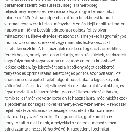
paraméter szerint, például feszültség, áramerősség,
teljesítménytényező és frekvencia alapján, így a felhasználók
minden működési másodpercben átfogó betekintést kapnak
villamos rendszereik teljesítményébe. A valós idejű analitikai motor
naponta milliókra becsült adatpontot dolgoz fel, és olyan
mintázatokat, illetve eltéréseket azonosít, amelyeket hagyományos
monitorozási módszerekkel vagy manuális leolvasásokkal
lehetetlen észlelni. A felhasználók részletes fogyasztási profilhoz
férnek hozzá, amely pontosan feltárja, mely készülékek, rendszerek
vagy folyamatok fogyasztanak a legtöbb energiát különböző
időszakokban, így lehetővé teszi a hatékonyságot csökkentő
tényezők és optimalizálási lehetőségek pontos azonosítását. Az
energiamérőbe épített fejlett algoritmusok akár a legcsekélyebb
változást is észlelik a teljesítményfelhasználási mintázatokban, és
figyelmeztetik a felhasználókat potenciális berendezéshibákra,
romló teljesítményre vagy jogtalan felhasználásra, még mielőtt ezek
a problémák költséges következményekhez vezetnének. A rendszer
fejlett adatvizualizációs képességei összetett villamos mérési
adatokat egyszerűen érthető diagramokká, grafikonokká és
irányítópulttá alakítanak, amelyekkel az energia-menedzsment
bárki számára hozzáférhetővé válik, függetlenül technikai