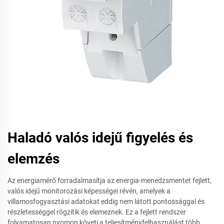
Haladó valós idejű figyelés és
elemzés
Az energiamérő forradalmasítja az energia-menedzsmentet fejlett,
valós idejű monitorozási képességei révén, amelyek a
villamosfogyasztási adatokat eddig nem látott pontossággal és
részletességgel rögzítik és elemeznek. Ez a fejlett rendszer
folyamatosan nyomon követi a teljesítményfelhasználást több