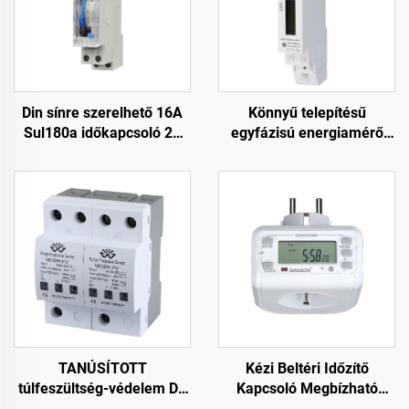
Din sínre szerelhető 16A
Könnyű telepítésű
Sul180a időkapcsoló 24
egyfázisú energiamérő
órás napi program
DIN sín csatlakozó gyors
raktáron
beállításhoz
TANÚSÍTOTT
Kézi Beltéri Időzítő
túlfeszültség-védelem DC
Kapcsoló Megbízható
SPD túlfeszültségvédelem
Időkezeléshez