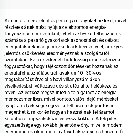
Intelligens túlfeszültség-
Gazdaságos Falidugós
védelmi készülék
Időzítő
Az energiamérő jelentős pénzügyi előnyöket biztosít, mivel
részletes áttekintést nyújt az elektromos energia-
fogyasztási mintázatokról, lehetővé téve a felhasználók
számára a pazarló gyakorlatok azonosítását és célzott
energiatakarékossági intézkedések bevezetését, amelyek
jelentős csökkenést eredményeznek a szolgáltatói
számlákon. Ez a növekedett tudatosság arra ösztönzi a
fogyasztókat, hogy tájékozott döntéseket hozzanak az
energiafelhasználásukról, gyakran 10–30%-os
megtakarítást érve el a havi villanyszámlákon
viselkedésbeli változások és stratégiai terheléskezelés
révén. Az eszköz megszünteti a találgatást az energia-
menedzsmentben, mivel pontos, valós idejű méréseket
nyújt, amelyek segítségével a felhasználók pontosan
megérthetik, mikor és hogyan használnak fel áramot
különböző napszakokban és évszakokban. A telepítés
egyszerűsége egy további jelentős előny, mivel a modern
energiamérők plug-and-play (csatlakoztasd és használd)