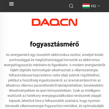
HU
fogyasztásmérő
Az energiamérő egy összetett elektronikus eszköz, amelyet kiváló
pontossággal és megbízhatósággal terveztek az elektromos
energiafogyasztás mérésére és figyelésére. A modern energiamérők
fejlett digitális technológiát alkalmaznak a villamosenergia-
felhasználással kapcsolatos valós idejű adatok rögzítéséhez,
például a feszültség-ingadozásokról, az áramáramlásról és az
általános villamos paraméterekről lakóépületekben, kereskedelmi
létesítményekben és ipari környezetekben. Ezek az intelligens
eszközök az hatékony energiagazdálkodási rendszerek alapját
képezik, lehetővé téve a felhasználók számára, hogy nyomon
kövessék villamosenergia-fogyasztási mintáikat, és optimalizálják