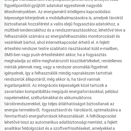
figyelőpontból gyűjtött adatokat egyesítenek nagyobb
létesítményekben. Az energiamérő intelligens kapcsolódási
képességei kiterjednek a mobilalkalmazásokra is, amelyek távolról
biztosítanak hozzáférést a valós idejű fogyasztási adatokhoz, a
múltbeli tendenciákhoz és a rendszerriasztásokhoz, lehetővé téve a
felhasználók számára az energiafelhasználás monitorozását és
vezérlését bárhol, ahol internetkapcsolat érhető el. A fejlett
értesítési rendszer testre szabható riasztásokat küld e-mailben,
SMS-ben vagy push-értesítésként akkor, ha a fogyasztás
meghaladja az előre meghatározott küszöbértékeket, rendellenes
minták jelennek meg, vagy a rendszer anomáliái figyelmet
igényelnek, így a felhasználók mindig naprakészen tartottak
rendszerük állapotáról, még akkor is, ha távol vannak
ingatlanjaiktól. Az integrációs képességek közé tartozik a
zavartalan kompatibilitás megújuló energiaforrásokkal, például
napelemekkel, szélturbinákkal és akkumulátoros
tárolórendszerekkel, így teljes átláthatóságot biztosítanak az
energia-termelésről, -fogyasztásról és -tárolásról, optimalizálva a
fenntartható energiaforrások kihasználását. A felhőkapcsolat
lehetővé teszi az automatikus adatbiztonsági mentést, a fejlett
analitikai feldolgozást és a szoftverfrissítéseket, amelyekkel a