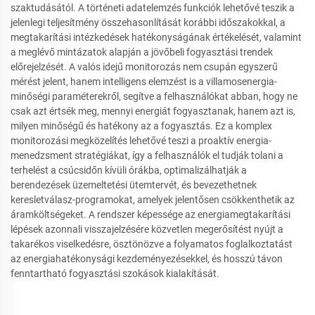
szaktudásától. A történeti adatelemzés funkciók lehetővé teszik a
jelenlegi teljesítmény összehasonlítását korábbi időszakokkal, a
megtakarítási intézkedések hatékonyságának értékelését, valamint
a meglévő mintázatok alapján a jövőbeli fogyasztási trendek
előrejelzését. A valós idejű monitorozás nem csupán egyszerű
mérést jelent, hanem intelligens elemzést is a villamosenergia-
minőségi paraméterekről, segítve a felhasználókat abban, hogy ne
csak azt értsék meg, mennyi energiát fogyasztanak, hanem azt is,
milyen minőségű és hatékony az a fogyasztás. Ez a komplex
monitorozási megközelítés lehetővé teszi a proaktív energia-
menedzsment stratégiákat, így a felhasználók el tudják tolani a
terhelést a csúcsidőn kívüli órákba, optimalizálhatják a
berendezések üzemeltetési ütemtervét, és bevezethetnek
keresletválasz-programokat, amelyek jelentősen csökkenthetik az
áramköltségeket. A rendszer képessége az energiamegtakarítási
lépések azonnali visszajelzésére közvetlen megerősítést nyújt a
takarékos viselkedésre, ösztönözve a folyamatos foglalkoztatást
az energiahatékonysági kezdeményezésekkel, és hosszú távon
fenntartható fogyasztási szokások kialakítását.