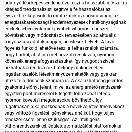
adatgyűjtési képesség lehetővé teszi a hosszabb időszakra
kiterjedő trendanalízist, segítve a felhasználókat az
évszakhoz kapcsolódó mintázatok azonosításában, az
energiatakarékossági kezdeményezések hatékonyságának
értékelésében, valamint jövőbeli villamos rendszer-
bővítések vagy módosítások tervezésében az aktuális
fogyasztási adatok alapján, becslések helyett. A távoli
figyelés funkció lehetővé teszi a felhasználók számára,
hogy bárhol, ahol internet-hozzáférésük van, nyomon
kövessék energiafogyasztásukat, így nyugodt szívvel
bízhatnak a rendszerük hatékony működésében
ingatlankezelők, létesítményüzemeltetők vagy gyakran
utazó tulajdonosok számára is. A skálázhatóság jelentős
gyakorlati előnyt jelent, mivel az energiamérő rendszerek
egyetlen pont méréséről kiterjedt, több zónát lefedő
nyomon követési megoldásokra bővíthetők, így
rugalmasan alkalmazkodnak a növekvő létesítményekhez
vagy változó figyelési igényekhez anélkül, hogy teljes
rendszer-csere lenne szükséges. Az intelligens
otthonrendszerekkel, épületautomatizálási platformokkal