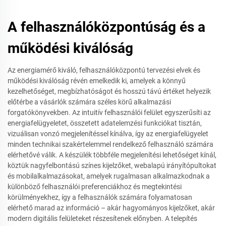
A felhasználóközpontúság és a
működési kiválóság
Az energiamérő kiváló, felhasználóközpontú tervezési elvek és
működési kiválóság révén emelkedik ki, amelyek a könnyű
kezelhetőséget, megbízhatóságot és hosszú távú értéket helyezik
előtérbe a vásárlók számára széles körű alkalmazási
forgatókönyvekben. Az intuitív felhasználói felület egyszerűsíti az
energiafelügyeletet, összetett adatelemzési funkciókat tisztán,
vizuálisan vonzó megjelenítéssel kínálva, így az energiafelügyelet
minden technikai szakértelemmel rendelkező felhasználó számára
elérhetővé válik. A készülék többféle megjelenítési lehetőséget kínál,
köztük nagyfelbontású színes kijelzőket, webalapú irányítópultokat
és mobilalkalmazásokat, amelyek rugalmasan alkalmazkodnak a
különböző felhasználói preferenciákhoz és megtekintési
körülményekhez, így a felhasználók számára folyamatosan
elérhető marad az információ – akár hagyományos kijelzőket, akár
modern digitális felületeket részesítenek előnyben. A telepítés