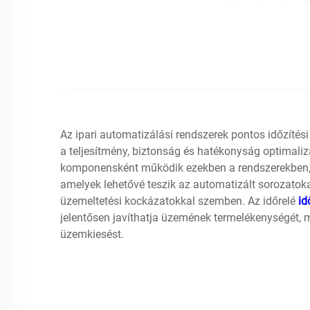
Az ipari automatizálási rendszerek pontos időzítés
a teljesítmény, biztonság és hatékonyság optimali
komponensként működik ezekben a rendszerekben, p
amelyek lehetővé teszik az automatizált sorozatok
üzemeltetési kockázatokkal szemben. Az időrelé
id
jelentősen javíthatja üzemének termelékenységét, m
üzemkiesést.