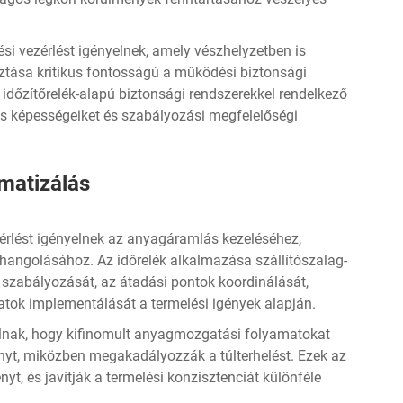
si vezérlést igényelnek, amely vészhelyzetben is
sztása kritikus fontosságú a működési biztonsági
időzítőrelék-alapú biztonsági rendszerekkel rendelkező
iós képességeiket és szabályozási megfelelőségi
matizálás
ezérlést igényelnek az anyagáramlás kezeléséhez,
hangolásához. Az időrelék alkalmazása szállítószalag-
szabályozását, az átadási pontok koordinálását,
zatok implementálását a termelési igények alapján.
ználnak, hogy kifinomult anyagmozgatási folyamatokat
ényt, miközben megakadályozzák a túlterhelést. Ezek az
t, és javítják a termelési konzisztenciát különféle