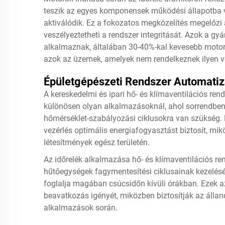
teszik az egyes komponensek működési állapotba va
aktiválódik. Ez a fokozatos megközelítés megelőzi 
veszélyeztetheti a rendszer integritását. Azok a g
alkalmaznak, általában 30-40%-kal kevesebb motor
azok az üzemek, amelyek nem rendelkeznek ilyen v
Épületgépészeti Rendszer Automatiz
A kereskedelmi és ipari hő- és klímaventilációs rend
különösen olyan alkalmazásoknál, ahol sorrendben 
hőmérséklet-szabályozási ciklusokra van szükség. E
vezérlés optimális energiafogyasztást biztosít, mikö
létesítmények egész területén.
Az időrelék alkalmazása hő- és klímaventilációs r
hűtőegységek fagymentesítési ciklusainak kezelésé
foglalja magában csúcsidőn kívüli órákban. Ezek a
beavatkozás igényét, miközben biztosítják az állan
alkalmazások során.