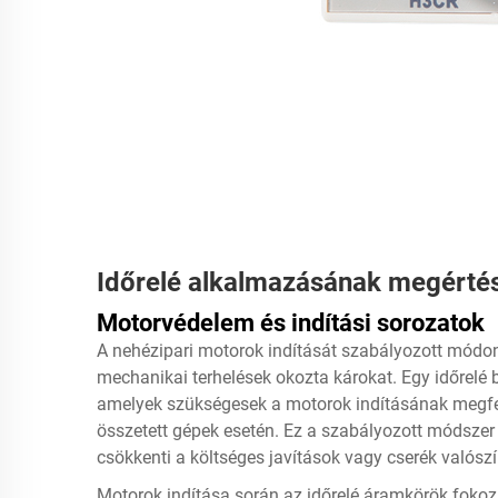
Időrelé alkalmazásának megértés
Motorvédelem és indítási sorozatok
A nehézipari motorok indítását szabályozott módon
mechanikai terhelések okozta károkat. Egy időrelé 
amelyek szükségesek a motorok indításának megfe
összetett gépek esetén. Ez a szabályozott módszer
csökkenti a költséges javítások vagy cserék valósz
Motorok indítása során az időrelé áramkörök fokoza