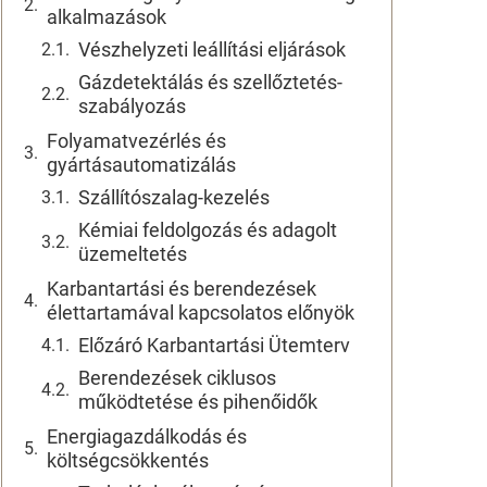
alkalmazások
Vészhelyzeti leállítási eljárások
Gázdetektálás és szellőztetés-
szabályozás
Folyamatvezérlés és
gyártásautomatizálás
Szállítószalag-kezelés
Kémiai feldolgozás és adagolt
üzemeltetés
Karbantartási és berendezések
élettartamával kapcsolatos előnyök
Előzáró Karbantartási Ütemterv
Berendezések ciklusos
működtetése és pihenőidők
Energiagazdálkodás és
költségcsökkentés