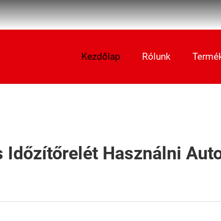
Kezdőlap
Rólunk
Termé
 Időzítőrelét Használni Aut