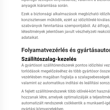
anyagok kiáramlása során.
Ezek a biztonsági alkalmazások megbízható időzíté
konzisztensen működik, ezért az időzítőrelé kivála
szabványok fenntartása szempontjából. Az átfogó, 
létesítmények jelentősen javult vészhelyzeti reakc
adataikat.
Folyamatvezérlés és gyártásauto
Szállítószalag-kezelés
A gyártósori szállítórendszerek pontos időzítési v
torlódások megelőzéséhez és több gyártósor össze
vezérlésben magában foglalja a szalagsebességek 
valamint az automatikus indítási és leállítási soro
A fejlett szállítórendszerek több időrelé-kört has
hozzanak létre, amelyek optimalizálják a teljesítm
automatizált rendszerek csökkentik a munkaerő-igény
gyártási környezetekben.