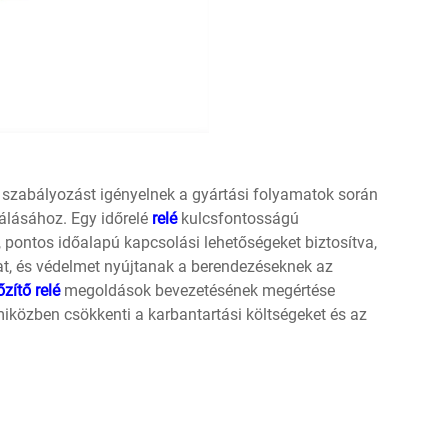
i szabályozást igényelnek a gyártási folyamatok során
zálásához. Egy időrelé
relé
kulcsfontosságú
ontos időalapú kapcsolási lehetőségeket biztosítva,
at, és védelmet nyújtanak a berendezéseknek az
őzítő relé
megoldások bevezetésének megértése
iközben csökkenti a karbantartási költségeket és az