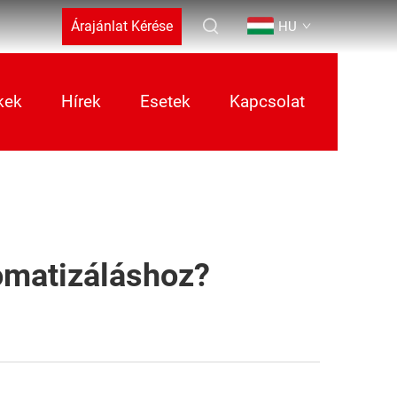
Árajánlat Kérése
HU
kek
Hírek
Esetek
Kapcsolat
omatizáláshoz?