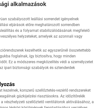
nsági alkalmazások
rúan szabályozott leállási sorrendet igényelnek
eállási eljárások előre meghatározott sorrendben
sleállítás és a folyamat stabilizálódásának megfelelő
 veszélyes helyzeteket, amelyek az azonnali vagy
kciórendszerek kezelhetik az egyszerűnél összetettebb
agukba foglalnak, így biztosítva, hogy minden
időt. Ez a módszeres megközelítés védi a személyzetet
az ipari biztonsági szabályok és sztenderdek
lyozás
t kezelnek, korszerű szellőztetés-vezérlő rendszereket
eagálnak gázkijelzési riasztásokra. Az időzítőrelék
 a vészhelyzeti szellőztető ventilátorok aktiválásához, a
ságos légköri körülmények fenntartásához veszélyes