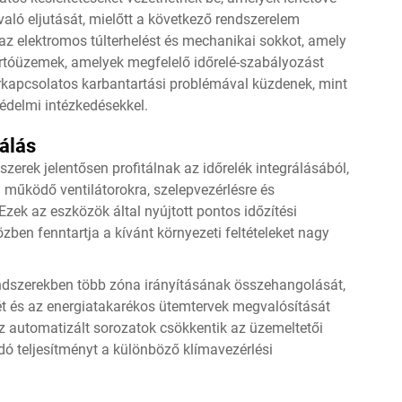
ló eljutását, mielőtt a következő rendszerelem
az elektromos túlterhelést és mechanikai sokkot, amely
yártóüzemek, amelyek megfelelő időrelé-szabályozást
kapcsolatos karbantartási problémával küzdenek, mint
édelmi intézkedésekkel.
álás
szerek jelentősen profitálnak az időrelék integrálásából,
működő ventilátorokra, szelepvezérlésre és
zek az eszközök által nyújtott pontos időzítési
zben fenntartja a kívánt környezeti feltételeket nagy
endszerekben több zóna irányításának összehangolását,
t és az energiatakarékos ütemtervek megvalósítását
z automatizált sorozatok csökkentik az üzemeltetői
dó teljesítményt a különböző klímavezérlési