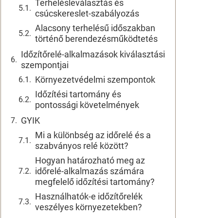
Terhelésleválasztás és
csúcskereslet-szabályozás
Alacsony terhelésű időszakban
történő berendezésműködtetés
Időzítőrelé-alkalmazások kiválasztási
szempontjai
Környezetvédelmi szempontok
Időzítési tartomány és
pontossági követelmények
GYIK
Mi a különbség az időrelé és a
szabványos relé között?
Hogyan határozható meg az
időrelé-alkalmazás számára
megfelelő időzítési tartomány?
Használhatók-e időzítőrelék
veszélyes környezetekben?