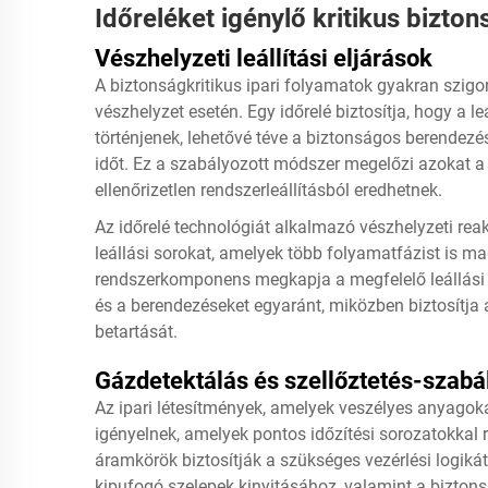
Időreléket igénylő kritikus bizto
Vészhelyzeti leállítási eljárások
A biztonságkritikus ipari folyamatok gyakran szigo
vészhelyzet esetén. Egy időrelé biztosítja, hogy a l
történjenek, lehetővé téve a biztonságos berendezé
időt. Ez a szabályozott módszer megelőzi azokat a
ellenőrizetlen rendszerleállításból eredhetnek.
Az időrelé technológiát alkalmazó vészhelyzeti rea
leállási sorokat, amelyek több folyamatfázist is m
rendszerkomponens megkapja a megfelelő leállási 
és a berendezéseket egyaránt, miközben biztosítja 
betartását.
Gázdetektálás és szellőztetés-szabá
Az ipari létesítmények, amelyek veszélyes anyagoka
igényelnek, amelyek pontos időzítési sorozatokkal r
áramkörök biztosítják a szükséges vezérlési logikát
kipufogó szelepek kinyitásához, valamint a bizton