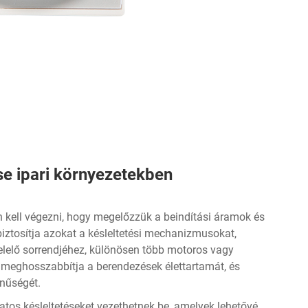
e ipari környezetekben
 kell végezni, hogy megelőzzük a beindítási áramok és
biztosítja azokat a késleltetési mechanizmusokat,
lelő sorrendjéhez, különösen több motoros vagy
 meghosszabbítja a berendezések élettartamát, és
ínűségét.
tos késleltetéseket vezethetnek be, amelyek lehetővé