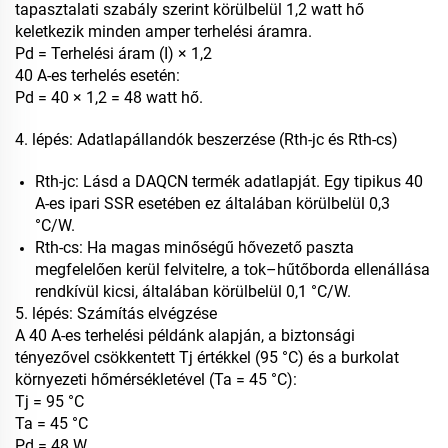
tapasztalati szabály szerint körülbelül 1,2 watt hő
keletkezik minden amper terhelési áramra.
Pd = Terhelési áram (I) × 1,2
40 A-es terhelés esetén:
Pd = 40 × 1,2 = 48 watt hő.
4. lépés: Adatlapállandók beszerzése (Rth-jc és Rth-cs)
Rth-jc: Lásd a DAQCN termék adatlapját. Egy tipikus 40
A-es ipari SSR esetében ez általában körülbelül 0,3
°C/W.
Rth-cs: Ha magas minőségű hővezető paszta
megfelelően kerül felvitelre, a tok–hűtőborda ellenállása
rendkívül kicsi, általában körülbelül 0,1 °C/W.
5. lépés: Számítás elvégzése
A 40 A-es terhelési példánk alapján, a biztonsági
tényezővel csökkentett Tj értékkel (95 °C) és a burkolat
környezeti hőmérsékletével (Ta = 45 °C):
Tj = 95 °C
Ta = 45 °C
Pd = 48 W