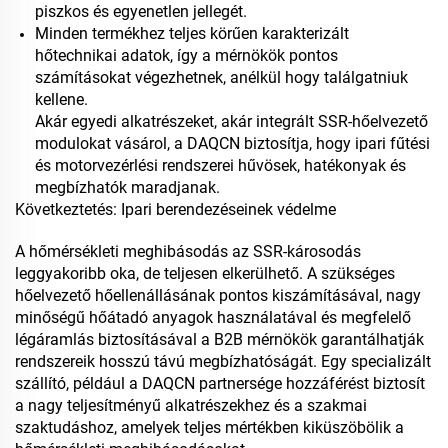
piszkos és egyenetlen jellegét.
Minden termékhez teljes körűen karakterizált
hőtechnikai adatok, így a mérnökök pontos
számításokat végezhetnek, anélkül hogy találgatniuk
kellene.
Akár egyedi alkatrészeket, akár integrált SSR-hőelvezető
modulokat vásárol, a DAQCN biztosítja, hogy ipari fűtési
és motorvezérlési rendszerei hűvösek, hatékonyak és
megbízhatók maradjanak.
Következtetés: Ipari berendezéseinek védelme
A hőmérsékleti meghibásodás az SSR-károsodás
leggyakoribb oka, de teljesen elkerülhető. A szükséges
hőelvezető hőellenállásának pontos kiszámításával, nagy
minőségű hőátadó anyagok használatával és megfelelő
légáramlás biztosításával a B2B mérnökök garantálhatják
rendszereik hosszú távú megbízhatóságát. Egy specializált
szállító, például a DAQCN partnersége hozzáférést biztosít
a nagy teljesítményű alkatrészekhez és a szakmai
szaktudáshoz, amelyek teljes mértékben kiküszöbölik a