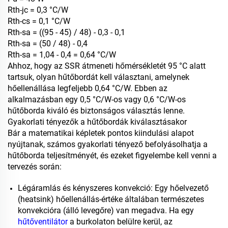
Rth-jc = 0,3 °C/W
Rth-cs = 0,1 °C/W
Rth-sa = ((95 - 45) / 48) - 0,3 - 0,1
Rth-sa = (50 / 48) - 0,4
Rth-sa = 1,04 - 0,4 = 0,64 °C/W
Ahhoz, hogy az SSR átmeneti hőmérsékletét 95 °C alatt
tartsuk, olyan hűtőbordát kell választani, amelynek
hőellenállása legfeljebb 0,64 °C/W. Ebben az
alkalmazásban egy 0,5 °C/W-os vagy 0,6 °C/W-os
hűtőborda kiváló és biztonságos választás lenne.
Gyakorlati tényezők a hűtőbordák kiválasztásakor
Bár a matematikai képletek pontos kiindulási alapot
nyújtanak, számos gyakorlati tényező befolyásolhatja a
hűtőborda teljesítményét, és ezeket figyelembe kell venni a
tervezés során:
Légáramlás és kényszeres konvekció: Egy hőelvezető
(heatsink) hőellenállás-értéke általában természetes
konvekcióra (álló levegőre) van megadva. Ha egy
hűtőventilátor
a burkolaton belülre kerül, az