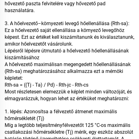
hővezető paszta felvitelére vagy hővezető pad
használatára.
3. A hőelvezető–környezeti levegő hőellenállása (Rth-sa):
Ez a hőelvezető saját ellenállása a környező levegőhöz
képest. Ezt az értéket kell kiszámítanunk és kiválasztanunk,
amikor hőelvezetőt vásárolunk.
Lépésről lépésre útmutató a hőelvezető hőellenállásának
kiszámításához
A hőelvezető maximálisan megengedett hőellenállásának
(Rth-sa) meghatározásához alkalmazza ezt a mérnöki
képletet:
Rth-sa = ((Tj - Ta) / Pd) - Rth-jc - Rth-cs
Most részletesen elemezzük e képlet minden változóját, és
elmagyarázzuk, hogyan lehet az értéküket meghatározni:
1. lépés: Azonosítsa a félvezető átmenet maximális
hőmérsékletét (Tj)
Míg a legtöbb teljesítményfélvezetőt 125 °C-os maximális
csatlakozási hőmérsékletre (Tj) mérik, egy eszköz abszolút
határán történő üzemeltetése csökkenti élettartamát. A