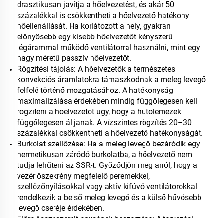
drasztikusan javítja a hőelvezetést, és akár 50
százalékkal is csökkentheti a hőelvezető hatékony
hőellenállását. Ha korlátozott a hely, gyakran
előnyösebb egy kisebb hőelvezetőt kényszerű
légárammal működő ventilátorral használni, mint egy
nagy méretű passzív hőelvezetőt.
Rögzítési tájolás: A hőelvezetők a természetes
konvekciós áramlatokra támaszkodnak a meleg levegő
felfelé történő mozgatásához. A hatékonyság
maximalizálása érdekében mindig függőlegesen kell
rögzíteni a hőelvezetőt úgy, hogy a hűtőlemezek
függőlegesen álljanak. A vízszintes rögzítés 20–30
százalékkal csökkentheti a hőelvezető hatékonyságát.
Burkolat szellőzése: Ha a meleg levegő bezáródik egy
hermetikusan záródó burkolatba, a hőelvezető nem
tudja lehűteni az SSR-t. Győződjön meg arról, hogy a
vezérlőszekrény megfelelő peremekkel,
szellőzőnyílásokkal vagy aktív kifúvó ventilátorokkal
rendelkezik a belső meleg levegő és a külső hűvösebb
levegő cseréje érdekében.