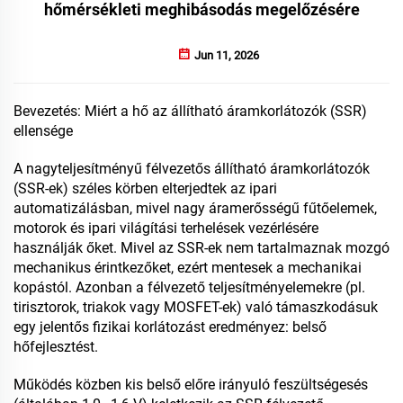
hőmérsékleti meghibásodás megelőzésére
Jun 11, 2026
Bevezetés: Miért a hő az állítható áramkorlátozók (SSR)
ellensége
A nagyteljesítményű félvezetős állítható áramkorlátozók
(SSR-ek) széles körben elterjedtek az ipari
automatizálásban, mivel nagy áramerősségű fűtőelemek,
motorok és ipari világítási terhelések vezérlésére
használják őket. Mivel az SSR-ek nem tartalmaznak mozgó
mechanikus érintkezőket, ezért mentesek a mechanikai
kopástól. Azonban a félvezető teljesítményelemekre (pl.
tirisztorok, triakok vagy MOSFET-ek) való támaszkodásuk
egy jelentős fizikai korlátozást eredményez: belső
hőfejlesztést.
Működés közben kis belső előre irányuló feszültségesés