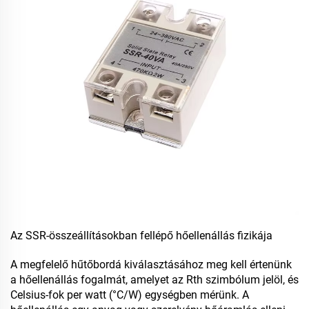
Az SSR-összeállításokban fellépő hőellenállás fizikája
A megfelelő hűtőbordá kiválasztásához meg kell értenünk
a hőellenállás fogalmát, amelyet az Rth szimbólum jelöl, és
Celsius-fok per watt (°C/W) egységben mérünk. A