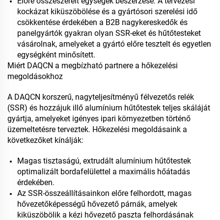
Előre összeszerelt egységek beszerzése: A tervezési
kockázat kiküszöbölése és a gyártósori szerelési idő
csökkentése érdekében a B2B nagykereskedők és
panelgyártók gyakran olyan SSR-eket és hűtőtesteket
vásárolnak, amelyeket a gyártó előre tesztelt és egyetlen
egységként minősített.
Miért DAQCN a megbízható partnere a hőkezelési
megoldásokhoz
A DAQCN korszerű, nagyteljesítményű félvezetős relék
(SSR) és hozzájuk illő alumínium hűtőtestek teljes skáláját
gyártja, amelyeket igényes ipari környezetben történő
üzemeltetésre terveztek. Hőkezelési megoldásaink a
következőket kínálják:
Magas tisztaságú, extrudált alumínium hűtőtestek
optimalizált bordafelülettel a maximális hőátadás
érdekében.
Az SSR-összeállításainkon előre felhordott, magas
hővezetőképességű hővezető párnák, amelyek
kiküszöbölik a kézi hővezető paszta felhordásának