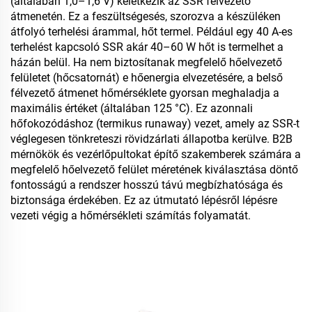
(általában 1,0–1,6 V) keletkezik az SSR félvezető
átmenetén. Ez a feszültségesés, szorozva a készüléken
átfolyó terhelési árammal, hőt termel. Például egy 40 A-es
terhelést kapcsoló SSR akár 40–60 W hőt is termelhet a
házán belül. Ha nem biztosítanak megfelelő hőelvezető
felületet (hőcsatornát) e hőenergia elvezetésére, a belső
félvezető átmenet hőmérséklete gyorsan meghaladja a
maximális értéket (általában 125 °C). Ez azonnali
hőfokozódáshoz (termikus runaway) vezet, amely az SSR-t
véglegesen tönkreteszi rövidzárlati állapotba kerülve. B2B
mérnökök és vezérlőpultokat építő szakemberek számára a
megfelelő hőelvezető felület méretének kiválasztása döntő
fontosságú a rendszer hosszú távú megbízhatósága és
biztonsága érdekében. Ez az útmutató lépésről lépésre
vezeti végig a hőmérsékleti számítás folyamatát.