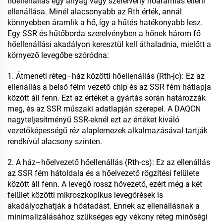
hőellenállás egy anyag vagy szerelvény hőáramlás elleni
ellenállása. Minél alacsonyabb az Rth érték, annál
könnyebben áramlik a hő, így a hűtés hatékonyabb lesz.
Egy SSR és hűtőborda szerelvényben a hőnek három fő
hőellenállási akadályon keresztül kell áthaladnia, mielőtt a
környező levegőbe szóródna:
1. Átmeneti réteg–ház közötti hőellenállás (Rth-jc): Ez az
ellenállás a belső félm vezető chip és az SSR fém hátlapja
között áll fenn. Ezt az értéket a gyártás során határozzák
meg, és az SSR műszaki adatlapján szerepel. A DAQCN
nagyteljesítményű SSR-eknél ezt az értéket kiváló
vezetőképességű réz alaplemezek alkalmazásával tartják
rendkívül alacsony szinten.
2. A ház–hőelvezető hőellenállás (Rth-cs): Ez az ellenállás
az SSR fém hátoldala és a hőelvezető rögzítési felülete
között áll fenn. A levegő rossz hővezető, ezért még a két
felület közötti mikroszkopikus levegőrések is
akadályozhatják a hőátadást. Ennek az ellenállásnak a
minimalizálásához szükséges egy vékony réteg minőségi