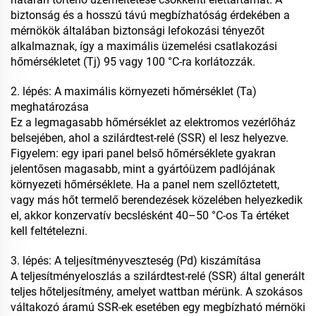
biztonság és a hosszú távú megbízhatóság érdekében a
mérnökök általában biztonsági lefokozási tényezőt
alkalmaznak, így a maximális üzemelési csatlakozási
hőmérsékletet (Tj) 95 vagy 100 °C-ra korlátozzák.
2. lépés: A maximális környezeti hőmérséklet (Ta)
meghatározása
Ez a legmagasabb hőmérséklet az elektromos vezérlőház
belsejében, ahol a szilárdtest-relé (SSR) el lesz helyezve.
Figyelem: egy ipari panel belső hőmérséklete gyakran
jelentősen magasabb, mint a gyártóüzem padlójának
környezeti hőmérséklete. Ha a panel nem szellőztetett,
vagy más hőt termelő berendezések közelében helyezkedik
el, akkor konzervatív becslésként 40–50 °C-os Ta értéket
kell feltételezni.
3. lépés: A teljesítményveszteség (Pd) kiszámítása
A teljesítményeloszlás a szilárdtest-relé (SSR) által generált
teljes hőteljesítmény, amelyet wattban mérünk. A szokásos
váltakozó áramú SSR-ek esetében egy megbízható mérnöki