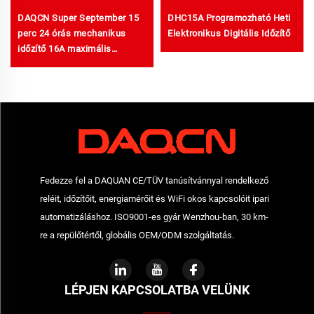
DAQCN Super September 15
DHC15A Programozható Heti
perc 24 órás mechanikus
Elektronikus Digitális Időzítő
időzítő 16A maximális
áramerősséggel TB388
Fedezze fel a DAQUAN CE/TÜV tanúsítvánnyal rendelkező
reléit, időzítőit, energiamérőit és WiFi okos kapcsolóit ipari
automatizáláshoz. ISO9001-es gyár Wenzhou-ban, 30 km-
re a repülőtértől, globális OEM/ODM szolgáltatás.
LÉPJEN KAPCSOLATBA VELÜNK