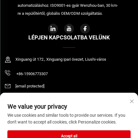
automatizáláshoz. ISO9001-es gyár Wenzhou-ban, 30 km-
re a repülőtértől, globális OEM/ODM szolgáltatás.
LÉPJEN KAPCSOLATBA VELÜNK
Xinguang út 172., Xinguang ipari övezet, Liushi-város
+86-15906773307
[email protected]
We value your privacy
Szerzői jog © 2026 WENZHOU DAQUAN ELECTRIC CO.,LTD Minden jog
We use cookies and similar tools to provide our services. If you
fenntartva.
Adatvédelmi irányelvek
don't want to accept all cookies, click Personalize cookies.
Accept all