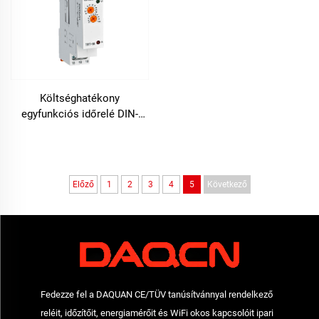
Költséghatékony
egyfunkciós időrelé DIN-
sínre szereléshez
utómelegítéshez és
hűtéshez
Előző
1
2
3
4
5
Következő
Fedezze fel a DAQUAN CE/TÜV tanúsítvánnyal rendelkező
reléit, időzítőit, energiamérőit és WiFi okos kapcsolóit ipari