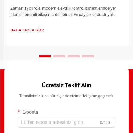
Zamanlayıcı röle, modern elektrik kontrol sistemlerinde yer
alan en önemli bileşenlerden biridir ve sayısız endüstriyel
uygulamalarda hassas zamanlama işlevleri sağlar. Bu
gelişmiş cihazlar geleneksel röle anahtarlama yeteneklerini...
DAHA FAZLA GÖR
Ücretsiz Teklif Alın
Temsilcimiz kısa süre içinde sizinle iletişime geçecek.
E-posta
0/100