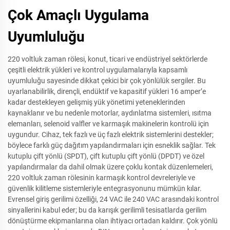
Çok Amaçlı Uygulama
Uyumluluğu
220 voltluk zaman rölesi, konut, ticari ve endüstriyel sektörlerde
çeşitli elektrik yükleri ve kontrol uygulamalarıyla kapsamlı
uyumluluğu sayesinde dikkat çekici bir çok yönlülük sergiler. Bu
uyarlanabilirlik, dirençli, endüktif ve kapasitif yükleri 16 amper’e
kadar destekleyen gelişmiş yük yönetimi yeteneklerinden
kaynaklanır ve bu nedenle motorlar, aydınlatma sistemleri, ısıtma
elemanları, selenoid valfler ve karmaşık makinelerin kontrolü için
uygundur. Cihaz, tek fazlı ve üç fazlı elektrik sistemlerini destekler;
böylece farklı güç dağıtım yapılandırmaları için esneklik sağlar. Tek
kutuplu çift yönlü (SPDT), çift kutuplu çift yönlü (DPDT) ve özel
yapılandırmalar da dahil olmak üzere çoklu kontak düzenlemeleri,
220 voltluk zaman rölesinin karmaşık kontrol devreleriyle ve
güvenlik kilitleme sistemleriyle entegrasyonunu mümkün kılar.
Evrensel giriş gerilimi özelliği, 24 VAC ile 240 VAC arasındaki kontrol
sinyallerini kabul eder; bu da karışık gerilimli tesisatlarda gerilim
dönüştürme ekipmanlarına olan ihtiyacı ortadan kaldırır. Çok yönlü