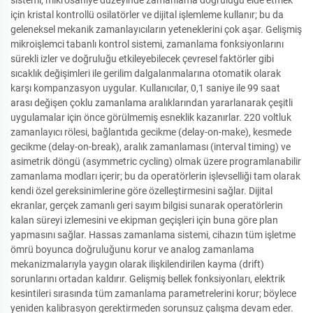
sistemi, mikrosaniye düzeyinde zamanlama doğruluğu elde etmek
için kristal kontrollü osilatörler ve dijital işlemleme kullanır; bu da
geleneksel mekanik zamanlayıcıların yeteneklerini çok aşar. Gelişmiş
mikroişlemci tabanlı kontrol sistemi, zamanlama fonksiyonlarını
sürekli izler ve doğruluğu etkileyebilecek çevresel faktörler gibi
sıcaklık değişimleri ile gerilim dalgalanmalarına otomatik olarak
karşı kompanzasyon uygular. Kullanıcılar, 0,1 saniye ile 99 saat
arası değişen çoklu zamanlama aralıklarından yararlanarak çeşitli
uygulamalar için önce görülmemiş esneklik kazanırlar. 220 voltluk
zamanlayıcı rölesi, bağlantıda gecikme (delay-on-make), kesmede
gecikme (delay-on-break), aralık zamanlaması (interval timing) ve
asimetrik döngü (asymmetric cycling) olmak üzere programlanabilir
zamanlama modları içerir; bu da operatörlerin işlevselliği tam olarak
kendi özel gereksinimlerine göre özelleştirmesini sağlar. Dijital
ekranlar, gerçek zamanlı geri sayım bilgisi sunarak operatörlerin
kalan süreyi izlemesini ve ekipman geçişleri için buna göre plan
yapmasını sağlar. Hassas zamanlama sistemi, cihazın tüm işletme
ömrü boyunca doğruluğunu korur ve analog zamanlama
mekanizmalarıyla yaygın olarak ilişkilendirilen kayma (drift)
sorunlarını ortadan kaldırır. Gelişmiş bellek fonksiyonları, elektrik
kesintileri sırasında tüm zamanlama parametrelerini korur; böylece
yeniden kalibrasyon gerektirmeden sorunsuz çalışma devam eder.