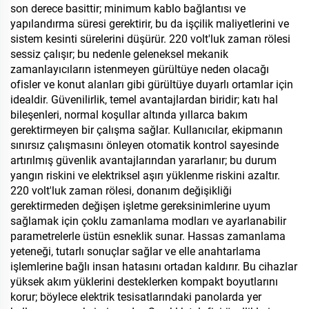
son derece basittir; minimum kablo bağlantısı ve
yapılandırma süresi gerektirir, bu da işçilik maliyetlerini ve
sistem kesinti sürelerini düşürür. 220 volt'luk zaman rölesi
sessiz çalışır; bu nedenle geleneksel mekanik
zamanlayıcıların istenmeyen gürültüye neden olacağı
ofisler ve konut alanları gibi gürültüye duyarlı ortamlar için
idealdir. Güvenilirlik, temel avantajlardan biridir; katı hal
bileşenleri, normal koşullar altında yıllarca bakım
gerektirmeyen bir çalışma sağlar. Kullanıcılar, ekipmanın
sınırsız çalışmasını önleyen otomatik kontrol sayesinde
artırılmış güvenlik avantajlarından yararlanır; bu durum
yangın riskini ve elektriksel aşırı yüklenme riskini azaltır.
220 volt'luk zaman rölesi, donanım değişikliği
gerektirmeden değişen işletme gereksinimlerine uyum
sağlamak için çoklu zamanlama modları ve ayarlanabilir
parametrelerle üstün esneklik sunar. Hassas zamanlama
yeteneği, tutarlı sonuçlar sağlar ve elle anahtarlama
işlemlerine bağlı insan hatasını ortadan kaldırır. Bu cihazlar
yüksek akım yüklerini desteklerken kompakt boyutlarını
korur; böylece elektrik tesisatlarındaki panolarda yer