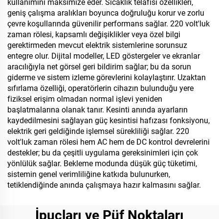
kullanımını maksimize eder. Sıcaklık telafisi özellikleri,
geniş çalışma aralıkları boyunca doğruluğu korur ve zorlu
çevre koşullarında güvenilir performans sağlar. 220 volt'luk
zaman rölesi, kapsamlı değişiklikler veya özel bilgi
gerektirmeden mevcut elektrik sistemlerine sorunsuz
entegre olur. Dijital modeller, LED göstergeler ve ekranlar
aracılığıyla net görsel geri bildirim sağlar; bu da sorun
giderme ve sistem izleme görevlerini kolaylaştırır. Uzaktan
sıfırlama özelliği, operatörlerin cihazın bulunduğu yere
fiziksel erişim olmadan normal işlevi yeniden
başlatmalarına olanak tanır. Kesinti anında ayarların
kaydedilmesini sağlayan güç kesintisi hafızası fonksiyonu,
elektrik geri geldiğinde işlemsel sürekliliği sağlar. 220
volt'luk zaman rölesi hem AC hem de DC kontrol devrelerini
destekler; bu da çeşitli uygulama gereksinimleri için çok
yönlülük sağlar. Bekleme modunda düşük güç tüketimi,
sistemin genel verimliliğine katkıda bulunurken,
tetiklendiğinde anında çalışmaya hazır kalmasını sağlar.
İpuçları ve Püf Noktaları