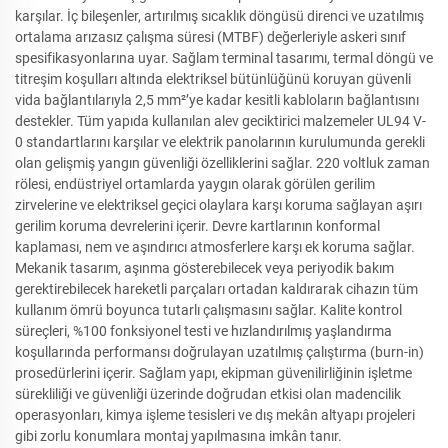
karşılar. İç bileşenler, artırılmış sıcaklık döngüsü direnci ve uzatılmış
ortalama arızasız çalışma süresi (MTBF) değerleriyle askeri sınıf
spesifikasyonlarına uyar. Sağlam terminal tasarımı, termal döngü ve
titreşim koşulları altında elektriksel bütünlüğünü koruyan güvenli
vida bağlantılarıyla 2,5 mm²’ye kadar kesitli kabloların bağlantısını
destekler. Tüm yapıda kullanılan alev geciktirici malzemeler UL94 V-
0 standartlarını karşılar ve elektrik panolarının kurulumunda gerekli
olan gelişmiş yangın güvenliği özelliklerini sağlar. 220 voltluk zaman
rölesi, endüstriyel ortamlarda yaygın olarak görülen gerilim
zirvelerine ve elektriksel geçici olaylara karşı koruma sağlayan aşırı
gerilim koruma devrelerini içerir. Devre kartlarının konformal
kaplaması, nem ve aşındırıcı atmosferlere karşı ek koruma sağlar.
Mekanik tasarım, aşınma gösterebilecek veya periyodik bakım
gerektirebilecek hareketli parçaları ortadan kaldırarak cihazın tüm
kullanım ömrü boyunca tutarlı çalışmasını sağlar. Kalite kontrol
süreçleri, %100 fonksiyonel testi ve hızlandırılmış yaşlandırma
koşullarında performansı doğrulayan uzatılmış çalıştırma (burn-in)
prosedürlerini içerir. Sağlam yapı, ekipman güvenilirliğinin işletme
sürekliliği ve güvenliği üzerinde doğrudan etkisi olan madencilik
operasyonları, kimya işleme tesisleri ve dış mekân altyapı projeleri
gibi zorlu konumlara montaj yapılmasına imkân tanır.