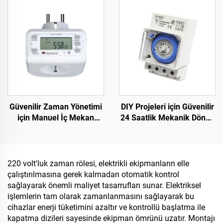
Montajı
AC/DC
Güvenilir Zaman Yönetimi
DIY Projeleri için Güvenilir
için Manuel İç Mekan
24 Saatlik Mekanik Döngü
Zamanlayıcı Anahtarı
Zamanlayıcısı SUL181H
Ekonomik Fişe Takılan
Plastik
Zamanlayıcı
220 volt'luk zaman rölesi, elektrikli ekipmanların elle
çalıştırılmasına gerek kalmadan otomatik kontrol
sağlayarak önemli maliyet tasarrufları sunar. Elektriksel
işlemlerin tam olarak zamanlanmasını sağlayarak bu
cihazlar enerji tüketimini azaltır ve kontrollü başlatma ile
kapatma dizileri sayesinde ekipman ömrünü uzatır. Montajı