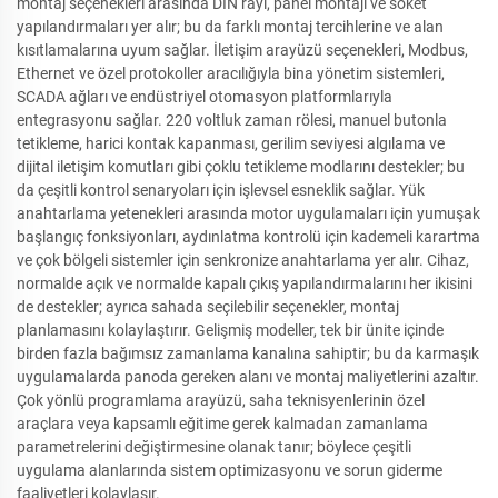
montaj seçenekleri arasında DIN rayı, panel montajı ve soket
yapılandırmaları yer alır; bu da farklı montaj tercihlerine ve alan
kısıtlamalarına uyum sağlar. İletişim arayüzü seçenekleri, Modbus,
Ethernet ve özel protokoller aracılığıyla bina yönetim sistemleri,
SCADA ağları ve endüstriyel otomasyon platformlarıyla
entegrasyonu sağlar. 220 voltluk zaman rölesi, manuel butonla
tetikleme, harici kontak kapanması, gerilim seviyesi algılama ve
dijital iletişim komutları gibi çoklu tetikleme modlarını destekler; bu
da çeşitli kontrol senaryoları için işlevsel esneklik sağlar. Yük
anahtarlama yetenekleri arasında motor uygulamaları için yumuşak
başlangıç fonksiyonları, aydınlatma kontrolü için kademeli karartma
ve çok bölgeli sistemler için senkronize anahtarlama yer alır. Cihaz,
normalde açık ve normalde kapalı çıkış yapılandırmalarını her ikisini
de destekler; ayrıca sahada seçilebilir seçenekler, montaj
planlamasını kolaylaştırır. Gelişmiş modeller, tek bir ünite içinde
birden fazla bağımsız zamanlama kanalına sahiptir; bu da karmaşık
uygulamalarda panoda gereken alanı ve montaj maliyetlerini azaltır.
Çok yönlü programlama arayüzü, saha teknisyenlerinin özel
araçlara veya kapsamlı eğitime gerek kalmadan zamanlama
parametrelerini değiştirmesine olanak tanır; böylece çeşitli
uygulama alanlarında sistem optimizasyonu ve sorun giderme
faaliyetleri kolaylaşır.