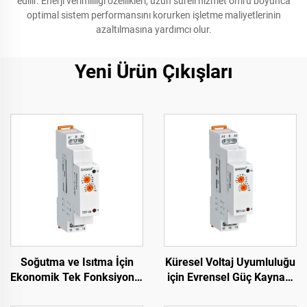
edilir. Enerji verimliliği özellikleri, uzun süreli hizmet ömrü boyunca
optimal sistem performansını korurken işletme maliyetlerinin
azaltılmasına yardımcı olur.
Yeni Ürün Çıkışları
Soğutma ve Isıtma İçin
Küresel Voltaj Uyumluluğu
Ekonomik Tek Fonksiyonlu
için Evrensel Güç Kaynağı
Zaman Rölesi DIN Ray
Zaman Rölesi 24-240V