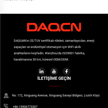
DAQUAN'ın CE/TUV sertifikalı röleleri, zamanlayıcıları, enerji
sayaçları ve endüstriyel otomasyon için WiFi akıllı
anahtarlarını keşfedin. Wenzhou'da ISO9001 fabrika,
havalimanına 30 km, küresel OEM/ODM.
İLETIŞIME GEÇIN
No. 172, Xinguang Avenue, Xinguang Sanayi Bölgesi, Liushi Köyü
+86-15906773307