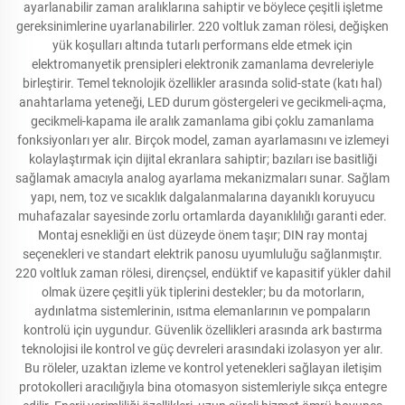
ayarlanabilir zaman aralıklarına sahiptir ve böylece çeşitli işletme
gereksinimlerine uyarlanabilirler. 220 voltluk zaman rölesi, değişken
yük koşulları altında tutarlı performans elde etmek için
elektromanyetik prensipleri elektronik zamanlama devreleriyle
birleştirir. Temel teknolojik özellikler arasında solid-state (katı hal)
anahtarlama yeteneği, LED durum göstergeleri ve gecikmeli-açma,
gecikmeli-kapama ile aralık zamanlama gibi çoklu zamanlama
fonksiyonları yer alır. Birçok model, zaman ayarlamasını ve izlemeyi
kolaylaştırmak için dijital ekranlara sahiptir; bazıları ise basitliği
sağlamak amacıyla analog ayarlama mekanizmaları sunar. Sağlam
yapı, nem, toz ve sıcaklık dalgalanmalarına dayanıklı koruyucu
muhafazalar sayesinde zorlu ortamlarda dayanıklılığı garanti eder.
Montaj esnekliği en üst düzeyde önem taşır; DIN ray montaj
seçenekleri ve standart elektrik panosu uyumluluğu sağlanmıştır.
220 voltluk zaman rölesi, dirençsel, endüktif ve kapasitif yükler dahil
olmak üzere çeşitli yük tiplerini destekler; bu da motorların,
aydınlatma sistemlerinin, ısıtma elemanlarının ve pompaların
kontrolü için uygundur. Güvenlik özellikleri arasında ark bastırma
teknolojisi ile kontrol ve güç devreleri arasındaki izolasyon yer alır.
Bu röleler, uzaktan izleme ve kontrol yetenekleri sağlayan iletişim
protokolleri aracılığıyla bina otomasyon sistemleriyle sıkça entegre