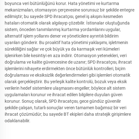
boyunca veri bütünlüğünü korur. Hata yönetimi ve kurtarma
mekanizmaları, otomasyon çerçevesine sorunsuz bir şekilde entegre
edilmiştir; bu sayede SPD ihracatçısı, genel iş akışını kesmeden
hataları otomatik olarak algılayıp çözebilir. İstisnalar oluştuğunda
sistem, önceden tanımlanmış kurtarma yordamlarını uygular,
alternatif işlem yollarını dener ve yöneticilere ayrıntılı bildirim
uyarıları gönderir. Bu proaktif hata yönetimi yaklaşımı, işletmenin
sürekliliğini sağlar ve çok büyük ya da karmaşık veri kümeleri
işlenirken bile kesintiyi en aza indirir. Otomasyon yetenekleri, veri
doğrulama ve kalite güvencesine de uzanır; SPD ihracatçısı, ihracat
işlemlerini nihayete erdirmekten önce bütünlük kontrolleri, biçim
doğrulaması ve eksiksizlik değerlendirmeleri gibi işlemleri otomatik
olarak gerçekleştirir. Bu yerleşik kalite kontrolü, bozuk veya eksik
verilerin hedef sistemlere ulaşmasını engeller; böylece alt sistem
uygulamaları korunur ve ihracat edilen bilgilere duyulan güven
korunur. Sonuç olarak, SPD ihracatçısı, gece gündüz güvenilir
şekilde çalışan, tutarlı sonuçlar veren tamamen bağımsız bir veri
ihracat çözümüdür; bu sayede BT ekipleri daha stratejik girişimlere
odaklanabilir.