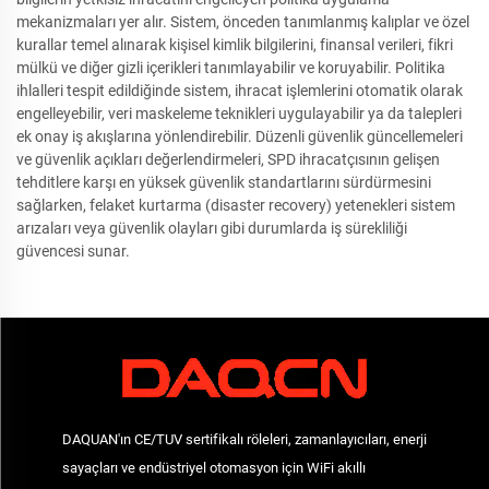
mekanizmaları yer alır. Sistem, önceden tanımlanmış kalıplar ve özel
kurallar temel alınarak kişisel kimlik bilgilerini, finansal verileri, fikri
mülkü ve diğer gizli içerikleri tanımlayabilir ve koruyabilir. Politika
ihlalleri tespit edildiğinde sistem, ihracat işlemlerini otomatik olarak
engelleyebilir, veri maskeleme teknikleri uygulayabilir ya da talepleri
ek onay iş akışlarına yönlendirebilir. Düzenli güvenlik güncellemeleri
ve güvenlik açıkları değerlendirmeleri, SPD ihracatçısının gelişen
tehditlere karşı en yüksek güvenlik standartlarını sürdürmesini
sağlarken, felaket kurtarma (disaster recovery) yetenekleri sistem
arızaları veya güvenlik olayları gibi durumlarda iş sürekliliği
güvencesi sunar.
DAQUAN'ın CE/TUV sertifikalı röleleri, zamanlayıcıları, enerji
sayaçları ve endüstriyel otomasyon için WiFi akıllı