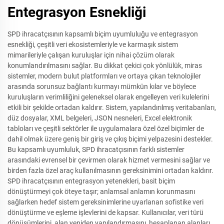
Entegrasyon Esnekliği
SPD ihracatçısının kapsamlı biçim uyumluluğu ve entegrasyon
esnekliği, çeşitli veri ekosistemleriyle ve karmaşık sistem
mimarileriyle çalışan kuruluşlar için nihai çözüm olarak
konumlandırılmasını sağlar. Bu dikkat çekici çok yönlülük, miras
sistemler, modern bulut platformları ve ortaya çıkan teknolojiler
arasında sorunsuz bağlantı kurmayı mümkün kılar ve böylece
kuruluşların verimliliğini geleneksel olarak engelleyen veri kulelerini
etkili bir şekilde ortadan kaldırır. Sistem, yapılandırılmış veritabanları,
düz dosyalar, XML belgeleri, JSON nesneleri, Excel elektronik
tabloları ve çeşitli sektörler ile uygulamalara özel özel biçimler de
dahil olmak üzere geniş bir giriş ve çıkış biçimi yelpazesini destekler.
Bu kapsamlı uyumluluk, SPD ihracatçısının farklı sistemler
arasındaki evrensel bir çevirmen olarak hizmet vermesini sağlar ve
birden fazla özel araç kullanılmasının gereksinimini ortadan kaldırır.
SPD ihracatçısının entegrasyon yetenekleri, basit biçim
dönüştürmeyi çok öteye taşır; anlamsal anlamın korunmasını
sağlarken hedef sistem gereksinimlerine uyarlanan sofistike veri
dönüştürme ve eşleme işlevlerini de kapsar. Kullanıcılar, veri türü
dönüşümlerini, alan yeniden yapılandırmasını, hesaplanan alanları