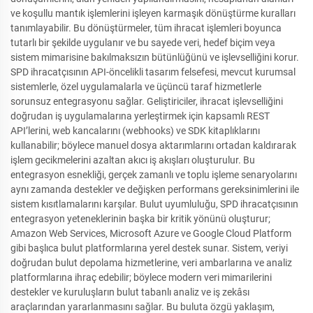
ve koşullu mantık işlemlerini işleyen karmaşık dönüştürme kuralları
tanımlayabilir. Bu dönüştürmeler, tüm ihracat işlemleri boyunca
tutarlı bir şekilde uygulanır ve bu sayede veri, hedef biçim veya
sistem mimarisine bakılmaksızın bütünlüğünü ve işlevselliğini korur.
SPD ihracatçısının API-öncelikli tasarım felsefesi, mevcut kurumsal
sistemlerle, özel uygulamalarla ve üçüncü taraf hizmetlerle
sorunsuz entegrasyonu sağlar. Geliştiriciler, ihracat işlevselliğini
doğrudan iş uygulamalarına yerleştirmek için kapsamlı REST
API’lerini, web kancalarını (webhooks) ve SDK kitaplıklarını
kullanabilir; böylece manuel dosya aktarımlarını ortadan kaldırarak
işlem gecikmelerini azaltan akıcı iş akışları oluşturulur. Bu
entegrasyon esnekliği, gerçek zamanlı ve toplu işleme senaryolarını
aynı zamanda destekler ve değişken performans gereksinimlerini ile
sistem kısıtlamalarını karşılar. Bulut uyumluluğu, SPD ihracatçısının
entegrasyon yeteneklerinin başka bir kritik yönünü oluşturur;
Amazon Web Services, Microsoft Azure ve Google Cloud Platform
gibi başlıca bulut platformlarına yerel destek sunar. Sistem, veriyi
doğrudan bulut depolama hizmetlerine, veri ambarlarına ve analiz
platformlarına ihraç edebilir; böylece modern veri mimarilerini
destekler ve kuruluşların bulut tabanlı analiz ve iş zekâsı
araçlarından yararlanmasını sağlar. Bu buluta özgü yaklaşım,