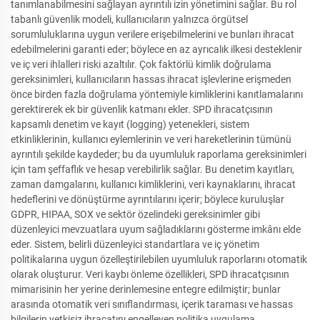
tanımlanabilmesini sağlayan ayrıntılı izin yönetimini sağlar. Bu rol
tabanlı güvenlik modeli, kullanıcıların yalnızca örgütsel
sorumluluklarına uygun verilere erişebilmelerini ve bunları ihracat
edebilmelerini garanti eder; böylece en az ayrıcalık ilkesi desteklenir
ve iç veri ihlalleri riski azaltılır. Çok faktörlü kimlik doğrulama
gereksinimleri, kullanıcıların hassas ihracat işlevlerine erişmeden
önce birden fazla doğrulama yöntemiyle kimliklerini kanıtlamalarını
gerektirerek ek bir güvenlik katmanı ekler. SPD ihracatçısının
kapsamlı denetim ve kayıt (logging) yetenekleri, sistem
etkinliklerinin, kullanıcı eylemlerinin ve veri hareketlerinin tümünü
ayrıntılı şekilde kaydeder; bu da uyumluluk raporlama gereksinimleri
için tam şeffaflık ve hesap verebilirlik sağlar. Bu denetim kayıtları,
zaman damgalarını, kullanıcı kimliklerini, veri kaynaklarını, ihracat
hedeflerini ve dönüştürme ayrıntılarını içerir; böylece kuruluşlar
GDPR, HIPAA, SOX ve sektör özelindeki gereksinimler gibi
düzenleyici mevzuatlara uyum sağladıklarını gösterme imkânı elde
eder. Sistem, belirli düzenleyici standartlara ve iç yönetim
politikalarına uygun özelleştirilebilen uyumluluk raporlarını otomatik
olarak oluşturur. Veri kaybı önleme özellikleri, SPD ihracatçısının
mimarisinin her yerine derinlemesine entegre edilmiştir; bunlar
arasında otomatik veri sınıflandırması, içerik taraması ve hassas
bilgilerin yetkisiz ihracatını engelleyen politika uygulama