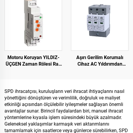
Motoru Koruyan YILDIZ-
Aşırı Gerilim Korumalı
ÜÇGEN Zaman Rölesi Ray
Cihaz AC Yıldırımdan
Tipi Zaman Rölesi Yıldız
Koruma Cihazı Akıllı Aşırı
Üçgen Gecikmeli
Gerilim Korumalı Cihaz
Başlangıç
SPD
SPD ihracatçısı, kuruluşların veri ihracat ihtiyaçlarını nasıl
yönettiğini dönüştüren ve verimlilik, doğruluk ve maliyet
etkinliği açısından ölçülebilir iyileşmeler sağlayan önemli
avantajlar sunar. Birincil faydalardan biri, manuel ihracat
yöntemlerine kıyasla işlem süresindeki büyük azalmadır.
Geleneksel yaklaşımlar karmaşık veri aktarımlarını
tamamlamak için saatlerce veya günlerce sürebilirken, SPD