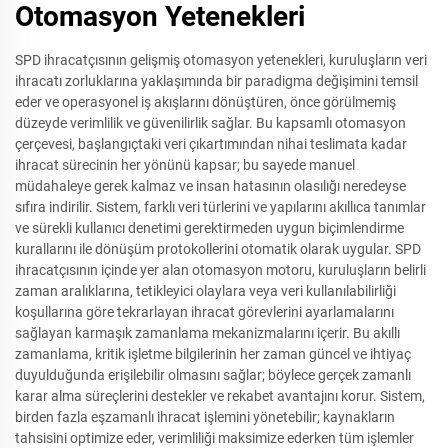
Otomasyon Yetenekleri
SPD ihracatçısının gelişmiş otomasyon yetenekleri, kuruluşların veri
ihracatı zorluklarına yaklaşımında bir paradigma değişimini temsil
eder ve operasyonel iş akışlarını dönüştüren, önce görülmemiş
düzeyde verimlilik ve güvenilirlik sağlar. Bu kapsamlı otomasyon
çerçevesi, başlangıçtaki veri çıkartımından nihai teslimata kadar
ihracat sürecinin her yönünü kapsar; bu sayede manuel
müdahaleye gerek kalmaz ve insan hatasının olasılığı neredeyse
sıfıra indirilir. Sistem, farklı veri türlerini ve yapılarını akıllıca tanımlar
ve sürekli kullanıcı denetimi gerektirmeden uygun biçimlendirme
kurallarını ile dönüşüm protokollerini otomatik olarak uygular. SPD
ihracatçısının içinde yer alan otomasyon motoru, kuruluşların belirli
zaman aralıklarına, tetikleyici olaylara veya veri kullanılabilirliği
koşullarına göre tekrarlayan ihracat görevlerini ayarlamalarını
sağlayan karmaşık zamanlama mekanizmalarını içerir. Bu akıllı
zamanlama, kritik işletme bilgilerinin her zaman güncel ve ihtiyaç
duyulduğunda erişilebilir olmasını sağlar; böylece gerçek zamanlı
karar alma süreçlerini destekler ve rekabet avantajını korur. Sistem,
birden fazla eşzamanlı ihracat işlemini yönetebilir; kaynakların
tahsisini optimize eder, verimliliği maksimize ederken tüm işlemler