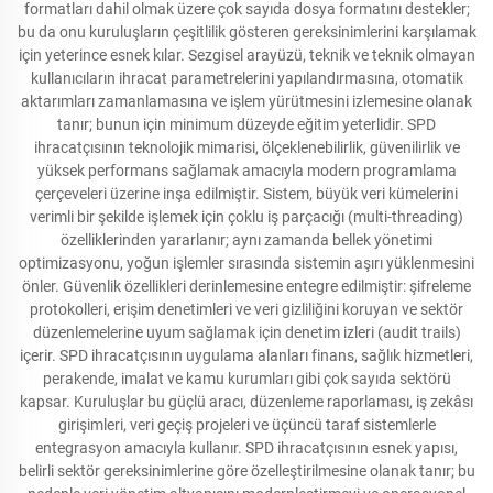
formatları dahil olmak üzere çok sayıda dosya formatını destekler;
bu da onu kuruluşların çeşitlilik gösteren gereksinimlerini karşılamak
için yeterince esnek kılar. Sezgisel arayüzü, teknik ve teknik olmayan
kullanıcıların ihracat parametrelerini yapılandırmasına, otomatik
aktarımları zamanlamasına ve işlem yürütmesini izlemesine olanak
tanır; bunun için minimum düzeyde eğitim yeterlidir. SPD
ihracatçısının teknolojik mimarisi, ölçeklenebilirlik, güvenilirlik ve
yüksek performans sağlamak amacıyla modern programlama
çerçeveleri üzerine inşa edilmiştir. Sistem, büyük veri kümelerini
verimli bir şekilde işlemek için çoklu iş parçacığı (multi-threading)
özelliklerinden yararlanır; aynı zamanda bellek yönetimi
optimizasyonu, yoğun işlemler sırasında sistemin aşırı yüklenmesini
önler. Güvenlik özellikleri derinlemesine entegre edilmiştir: şifreleme
protokolleri, erişim denetimleri ve veri gizliliğini koruyan ve sektör
düzenlemelerine uyum sağlamak için denetim izleri (audit trails)
içerir. SPD ihracatçısının uygulama alanları finans, sağlık hizmetleri,
perakende, imalat ve kamu kurumları gibi çok sayıda sektörü
kapsar. Kuruluşlar bu güçlü aracı, düzenleme raporlaması, iş zekâsı
girişimleri, veri geçiş projeleri ve üçüncü taraf sistemlerle
entegrasyon amacıyla kullanır. SPD ihracatçısının esnek yapısı,
belirli sektör gereksinimlerine göre özelleştirilmesine olanak tanır; bu