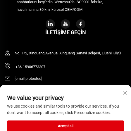
anahtarlarını keşfedin. Wenzhou'da ISO9001 fabrika,
havalimanına 30 km, küresel OEM/ODM.
İLETIŞIME GEÇIN
No. 172, Xinguang Avenue, Xinguang Sanayi Bölgesi, Liushi Köyü
+86-15906773307
[email protected]
We value your privacy
Telif Hakkı © 2026 WENZHOU DAQUAN ELECTRIC CO.,LTD Tüm hakları saklıdır.
We use cookies and similar tools to provide our services. If you
Gizlilik Politikası
don't want to accept all cookies, click Personalize cookies.
Accept all