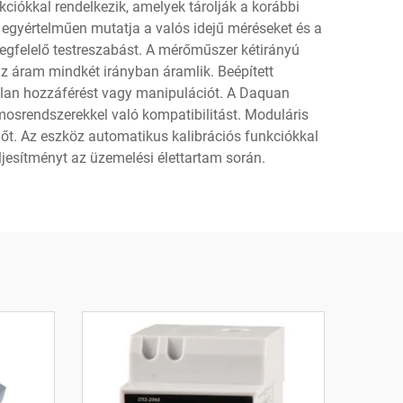
ciókkal rendelkezik, amelyek tárolják a korábbi
 egyértelműen mutatja a valós idejű méréseket és a
egfelelő testreszabást. A mérőműszer kétirányú
az áram mindkét irányban áramlik. Beépített
tlan hozzáférést vagy manipulációt. A Daquan
mosrendszerekkel való kompatibilitást. Moduláris
időt. Az eszköz automatikus kalibrációs funkciókkal
eljesítményt az üzemelési élettartam során.