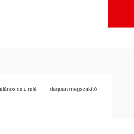
alános célú relé
daquan megszakító