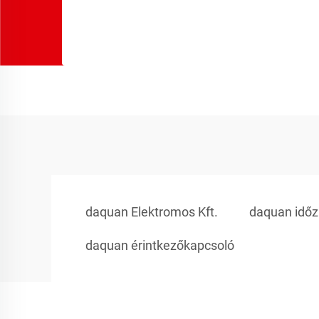
daquan Elektromos Kft.
daquan időzí
daquan érintkezőkapcsoló