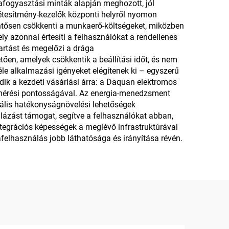
rgiafogyasztási minták alapján meghozott, jól
 létesítmény-kezelők központi helyről nyomon
lentősen csökkenti a munkaerő-költségeket, miközben
ely azonnal értesíti a felhasználókat a rendellenes
artást és megelőzi a drága
ően, amelyek csökkentik a beállítási időt, és nem
le alkalmazási igényeket elégítenek ki – egyszerű
ik a kezdeti vásárlási árra: a Daquan elektromos
t mérési pontosságával. Az energia-menedzsment
iális hatékonyságnövelési lehetőségek
lázást támogat, segítve a felhasználókat abban,
ntegrációs képességek a meglévő infrastruktúrával
afelhasználás jobb láthatósága és irányítása révén.