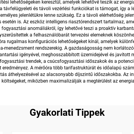
készítési lehetőségeken keresztül, amelyek lehetővé teszik az ene
távfelügyeleti és távoli vezérlési funkciókat is támogat, így a
zemélyes jelenlétükre lenne szükség. Ez a távoli elérhetőség je
 esetén is. Az eszköz intelligens riasztórendszert tartalmaz, am
fogyasztási anomáliákról, így lehetővé teszi a proaktív karbant
yszerűsítettek a felhasználóbarát tervezési elemeknek köszönhet
ra rugalmas konfigurációs lehetőségeket kínál, amelyek különfé
ergia-menedzsment rendszerekig. A gazdaságosság nem korlátozód
bantartási igényével, meghosszabbított üzemidejével és javítot
 fogyasztási trendek, a csúcsfogyasztási időszakok és a potenc
st eredményez. A mérőóra több tarifastruktúrát és időalapú szám
ztás áthelyezésével az alacsonyabb díjszintű időszakokba. Az i
si költségeket, miközben maximalizálják a megtérülést az energi
Gyakorlati Tippek