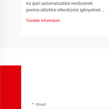
Az ipari automatizálási rendszerek
pontos időzítési ellenőrzést igényelnek a
gyártási folyamatok optimális
További információ
teljesítményének, biztonságának és
hatékonyságának biztosítása érdekében.
A időzítő relé kulcsfontosságú
komponens ezeknek a rendszereknek,
ami pontos időalapú kapcsolót biztosít...
Email