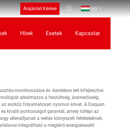
Árajánlat Kérése
HU
kek
Hírek
Esetek
Kapcsolat
ztás-monitorozásra és -kezelésre lett kifejlesztve
chnológiát alkalmazza a feszültség, áramerősség,
eket az eszköz folyamatosan nyomon követ. A Daquan
s kiváló pontosságot garantál, amely túllépi az
gy ellenálljanak a nehéz környezeti feltételeknek,
artalanul integrálható a meglévő energiakezelő