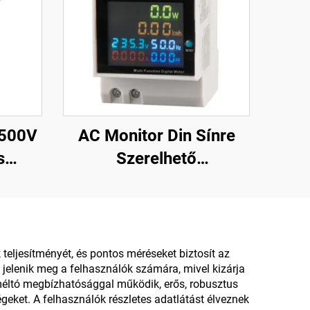
500V
AC Monitor Din Sínre
s
Szerelhető
elmi
Villamosenergia
ges
Frekvenciamérő,
rhoz
Többfunkciós Digitális
Kijelzőműszer
ljesítményét, és pontos méréseket biztosít az
 jelenik meg a felhasználók számára, mivel kizárja
méltó megbízhatósággal működik, erős, robusztus
geket. A felhasználók részletes adatlátást élveznek