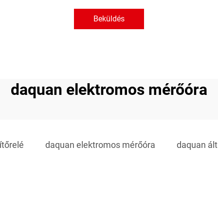
Beküldés
daquan elektromos mérőóra
tőrelé
daquan elektromos mérőóra
daquan ált