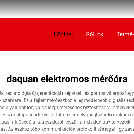
Főoldal
Rólunk
Termé
daquan elektromos mérőóra
technológia új generációját képviseli, és pontos villamosfogyas
k számára. Ez a fejlett mérőeszköz a legmodernebb digitális te
tás olyan pontos, valós idejű mérésének biztosítására, amely
esszor-alapú rendszert tartalmaz, amely megbízható működést é
as minőségű alkatrészekből készül, amelyeket úgy terveztek, ho
kalmas. Az eszköz több kommunikációs protokollt támogat, így zav