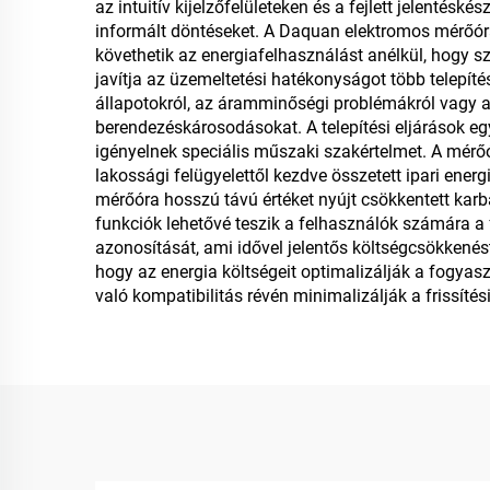
az intuitív kijelzőfelületeken és a fejlett jelentés
informált döntéseket. A Daquan elektromos mérőóra 
követhetik az energiafelhasználást anélkül, hogy s
javítja az üzemeltetési hatékonyságot több telepítés
állapotokról, az áramminőségi problémákról vagy a 
berendezéskárosodásokat. A telepítési eljárások eg
igényelnek speciális műszaki szakértelmet. A mérőó
lakossági felügyelettől kezdve összetett ipari en
mérőóra hosszú távú értéket nyújt csökkentett kar
funkciók lehetővé teszik a felhasználók számára a
azonosítását, ami idővel jelentős költségcsökkené
hogy az energia költségeit optimalizálják a fogyas
való kompatibilitás révén minimalizálják a frissíté