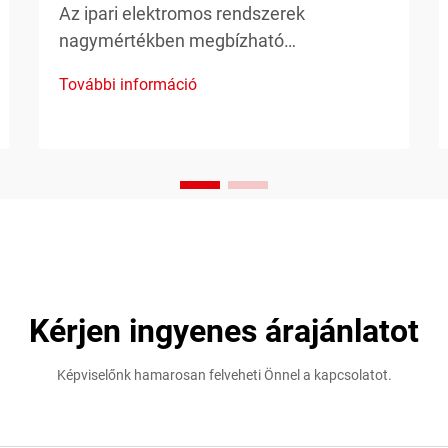
Az ipari elektromos rendszerek
nagymértékben megbízható
kapcsolókomponensekre támaszkodnak,
További információ
és ha tudjuk, mikor cseréljük ki a kritikus
alkatrészeket, elkerülhetjük a költséges
leállási időket és a berendezések
meghibásodását. Egy relé egy
elektromágneses kapcsoló, ami irányítja
a nagy teljesítményű...
Kérjen ingyenes árajánlatot
Képviselőnk hamarosan felveheti Önnel a kapcsolatot.