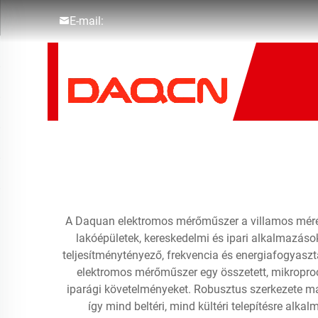
E-mail:
A Daquan elektromos mérőműszer a villamos mérési 
lakóépületek, kereskedelmi és ipari alkalmazáso
teljesítménytényező, frekvencia és energiafogyasz
elektromos mérőműszer egy összetett, mikroproc
iparági követelményeket. Robusztus szerkezete mag
így mind beltéri, mind kültéri telepítésre al