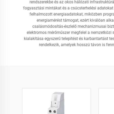
rendszerekbe és az okos hálózati infrastruktúr
fogyasztási mintákat és a csúcsterhelési adatokat
felhalmozott energiaadatokat, miközben progra
energiamérést támogat, ezért kiválóan alka
csalásmódosítás-észlelő mechanizmusai bizto
elektromos mérőműszer megfelel a nemzetközi sza
kialakítása egyszerű telepítést és karbantartást t
rendelkezik, amelyek hosszú távon is fennt