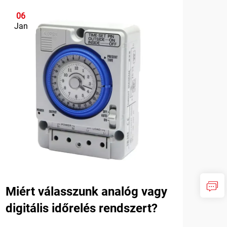
06
0
Jan
Ja
Miért válasszunk analóg vagy
Hog
digitális időrelés rendszert?
rel
aut