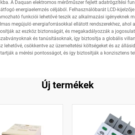
ákba. A Daquan elektromos mérőműszer fejlett adatrögzítési funk
 átfogó energiaelemzés céljából. Felhasználóbarát LCD-kijelzője
mozható funkciói lehetővé teszik az alkalmazási igényeknek m
lmas megújuló energiaforrásokkal ellátott rendszerekhez, ahol 
sítják az eszköz biztonságát, és megakadályozzák a jogosula
bványoknak és tanúsításoknak, így biztosítja a globális villa
esz lehetővé, csökkentve az üzemeltetési költségeket és az állás
artják a mérési pontosságot, és így biztosítják a konzisztens t
Új termékek