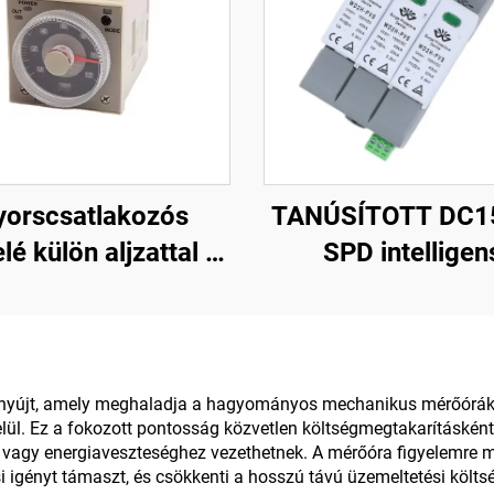
yorscsatlakozós
TANÚSÍTOTT DC1
lé külön aljzattal a
SPD intelligen
lás csökkentéséhez
túlfeszültség-véd
készülék felesle
védelem generáto
yújt, amely meghaladja a hagyományos mechanikus mérőórák te
elül. Ez a fokozott pontosság közvetlen költségmegtakarításként
z vagy energiaveszteséghez vezethetnek. A mérőóra figyelemre 
igényt támaszt, és csökkenti a hosszú távú üzemeltetési költsé