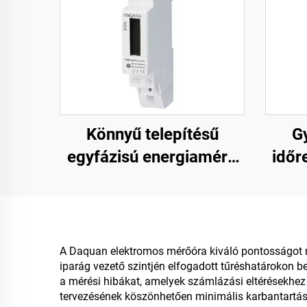
Könnyű telepítésű
G
egyfázisú energiamérő
időre
DIN sín csatlakozó gyors
leál
beállításhoz
A Daquan elektromos mérőóra kiváló pontosságot n
iparág vezető szintjén elfogadott tűréshatárokon b
a mérési hibákat, amelyek számlázási eltérésekhe
tervezésének köszönhetően minimális karbantartási 