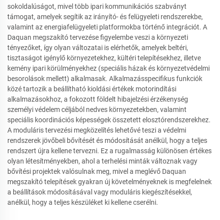
sokoldalúságot, mivel több ipari kommunikációs szabványt
támogat, amelyek segítik az irányító- és felügyeleti rendszerekbe,
valamint az energiafelügyeleti platformokba történő integrációt. A
Daquan megszakító tervezése figyelembe veszi a környezeti
tényezőket, így olyan változatai is elérhetők, amelyek beltéri,
tisztaságot igénylő környezetekhez, kültéri telepítésekhez, illetve
kemény ipari körülményekhez (speciális házak és környezetvédelmi
besorolások mellett) alkalmasak. Alkalmazásspecifikus funkciók
közé tartozik a beállítható kioldási értékek motorindítási
alkalmazásokhoz, a fokozott földelt hibajelzési érzékenység
személyi védelem céljából nedves környezetekben, valamint
speciális koordinációs képességek összetett elosztórendszerekhez.
A moduláris tervezési megközelítés lehetővé teszi a védelmi
rendszerek jövőbeli bővítését és módosítását anélkül, hogy a teljes
rendszert újra kellene tervezni. Ez a rugalmasság különösen értékes
olyan létesítményekben, ahol a terhelési minták változnak vagy
bővítési projektek valósulnak meg, mivel a meglévő Daquan
megszakító telepítések gyakran új követelményeknek is megfelelnek
a beállítások módosításával vagy moduláris kiegészítésekkel,
anélkül, hogy a teljes készüléket ki kellene cserélni.