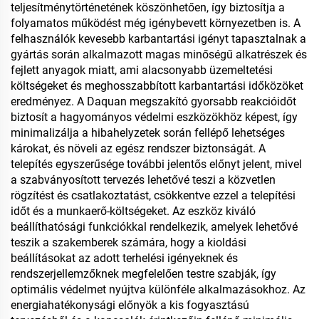
teljesítménytörténetének köszönhetően, így biztosítja a
folyamatos működést még igénybevett környezetben is. A
felhasználók kevesebb karbantartási igényt tapasztalnak a
gyártás során alkalmazott magas minőségű alkatrészek és
fejlett anyagok miatt, ami alacsonyabb üzemeltetési
költségeket és meghosszabbított karbantartási időközöket
eredményez. A Daquan megszakító gyorsabb reakcióidőt
biztosít a hagyományos védelmi eszközökhöz képest, így
minimalizálja a hibahelyzetek során fellépő lehetséges
károkat, és növeli az egész rendszer biztonságát. A
telepítés egyszerűsége további jelentős előnyt jelent, mivel
a szabványosított tervezés lehetővé teszi a közvetlen
rögzítést és csatlakoztatást, csökkentve ezzel a telepítési
időt és a munkaerő-költségeket. Az eszköz kiváló
beállíthatósági funkciókkal rendelkezik, amelyek lehetővé
teszik a szakemberek számára, hogy a kioldási
beállításokat az adott terhelési igényeknek és
rendszerjellemzőknek megfelelően testre szabják, így
optimális védelmet nyújtva különféle alkalmazásokhoz. Az
energiahatékonysági előnyök a kis fogyasztású