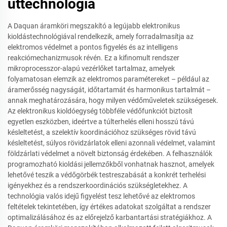
úttechnológia
A Daquan áramköri megszakító a legújabb elektronikus
kioldástechnológiával rendelkezik, amely forradalmasítja az
elektromos védelmet a pontos figyelés és az intelligens
reakciómechanizmusok révén. Ez a kifinomult rendszer
mikroprocesszor-alapú vezérlőket tartalmaz, amelyek
folyamatosan elemzik az elektromos paramétereket – például az
áramerősség nagyságát, időtartamát és harmonikus tartalmát –
annak meghatározására, hogy milyen védőműveletek szükségesek.
Az elektronikus kioldóegység többféle védőfunkciót biztosít
egyetlen eszközben, ideértve a túlterhelés elleni hosszú távú
késleltetést, a szelektív koordinációhoz szükséges rövid távú
késleltetést, súlyos rövidzárlatok elleni azonnali védelmet, valamint
földzárlati védelmet a növelt biztonság érdekében. A felhasználók
programozható kioldási jellemzőkből vonhatnak hasznot, amelyek
lehetővé teszik a védőgörbék testreszabását a konkrét terhelési
igényekhez és a rendszerkoordinációs szükségletekhez. A
technológia valós idejű figyelést tesz lehetővé az elektromos
feltételek tekintetében, így értékes adatokat szolgáltat a rendszer
optimalizálásához és az előrejelző karbantartási stratégiákhoz. A