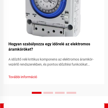
Hogyan szabályozza egy időrelé az elektromos
áramköröket?
A időzítő relé kritikus komponens az elektromos áramkör-
vezérlő rendszerekben, és pontos időzítési funkciókat
biztosít, amelyek lehetővé teszik az automatizált kapcsoló
műveleteket számos ipari és kereskedelmi alkalmazásban.
További információ
Ezek a kifinomult eszközök fésülnek...