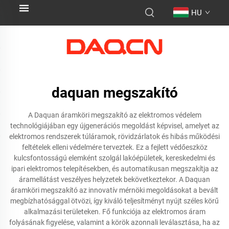
HU
daquan megszakító
A Daquan áramköri megszakító az elektromos védelem
technológiájában egy újgenerációs megoldást képvisel, amelyet az
elektromos rendszerek túláramok, rövidzárlatok és hibás működési
feltételek elleni védelmére terveztek. Ez a fejlett védőeszköz
kulcsfontosságú elemként szolgál lakóépületek, kereskedelmi és
ipari elektromos telepítésekben, és automatikusan megszakítja az
áramellátást veszélyes helyzetek bekövetkeztekor. A Daquan
áramköri megszakító az innovatív mérnöki megoldásokat a bevált
megbízhatósággal ötvözi, így kiváló teljesítményt nyújt széles körű
alkalmazási területeken. Fő funkciója az elektromos áram
folyásának figyelése, valamint a körök azonnali leválasztása, ha az