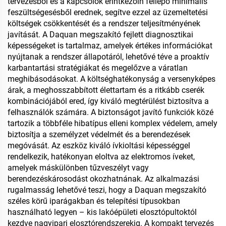
tervezésből és a kapcsolók érintkezőin fellépő minimális
feszültségesésből erednek, segítve ezzel az üzemeltetési
költségek csökkentését és a rendszer teljesítményének
javítását. A Daquan megszakító fejlett diagnosztikai
képességeket is tartalmaz, amelyek értékes információkat
nyújtanak a rendszer állapotáról, lehetővé téve a proaktív
karbantartási stratégiákat és megelőzve a váratlan
meghibásodásokat. A költséghatékonyság a versenyképes
árak, a meghosszabbított élettartam és a ritkább cserék
kombinációjából ered, így kiváló megtérülést biztosítva a
felhasználók számára. A biztonságot javító funkciók közé
tartozik a többféle hibatípus elleni komplex védelem, amely
biztosítja a személyzet védelmét és a berendezések
megóvását. Az eszköz kiváló ívkioltási képességgel
rendelkezik, hatékonyan eloltva az elektromos íveket,
amelyek máskülönben tűzveszélyt vagy
berendezéskárosodást okozhatnának. Az alkalmazási
rugalmasság lehetővé teszi, hogy a Daquan megszakító
széles körű iparágakban és telepítési típusokban
használható legyen – kis lakóépületi elosztópultoktól
kezdve nagyipari elosztórendszerekig. A kompakt tervezés