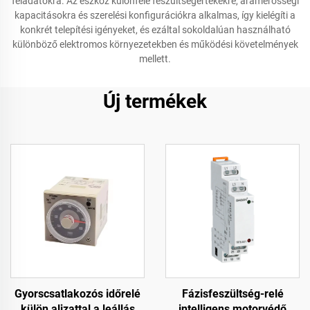
feladatokra. Az eszköz különféle feszültségértékekre, áramerősségi
kapacitásokra és szerelési konfigurációkra alkalmas, így kielégíti a
konkrét telepítési igényeket, és ezáltal sokoldalúan használható
különböző elektromos környezetekben és működési követelmények
mellett.
Új termékek
Gyorscsatlakozós időrelé
Fázisfeszültség-relé
külön aljzattal a leállás
intelligens motorvédő