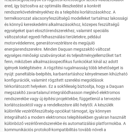
ered, így biztosítva az optimális illeszkedést a konkrét
rendszerkövetelményekhez és a telepítési korlátozásokhoz. A
terméksorozat alacsonyfeszültségű modelleket tartalmaz lakossági
és könnyű kereskedelmi alkalmazásokhoz, közepes feszültségű
egységeket ipari elosztórendszerekhez, valamint speciális
változatokat egyedi felhasználási területekre, például
motorvédelemre, generátorvezérlésre és megújuló
energiarendszerekre. Minden Daquan megszakító változat
egységes minőségi szabványokat és teljesítményjellemzőket tart
fenn, miközben alkalmazásspecifikus funkciókat kínál az adott
igények kielégítésére. A rögzítési rugalmasság több lehetőséget is
nyújt: paneltábla-beépítés, karbantartáshoz kényelmesen kihúzható
konfigurációk, valamint rögzített szerelési megoldások
térkorlátozott helyeken. Ez a sokféleség biztosítja, hogy a Daquan
megszakító zavartalanul integrálódhasson meglévő elektromos
rendszerekbe vagy új építési projektekbe, függetlenül a tervezési
korlátozásoktól vagy a rendelkezésre álló helytől. A készülék
különféle vezérlőfeszültség-opciókat támogat, így könnyen
integrálható a modern elektromos telepítésekben gyakran használt
különböző vezérlőrendszerekbe és automatizálási platformokba. A
kommunikációs protokoll-kompatibilitás tovább növeli a