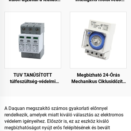
csökkentéséhez
túlfeszültség-védő
fázishibás relé
TUV TANÚSÍTOTT
Megbízható 24-Órás
túlfeszültség-védelmi
Mechanikus Ciklusidőzítő
készülék DC1000V
SUL181H Műanyag DIY
túlfeszültségvédelem
Projektekhez
Intelligens túlfeszültség-
védelmi készülék SPD
A Daquan megszakító számos gyakorlati előnnyel
rendelkezik, amelyek miatt kiváló választás az elektromos
védelem igényeihez. Először is, ez az eszköz kiváló
megbízhatóságot nyújt erős felépítésének és bevált