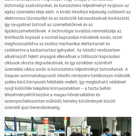
biztonsági szabványokat, és konzisztens teljesítményt nyújtson az
egész üzemelési ideje alatt. A kiváló ívkioltási képesség csökkenti az
elektromos tűzveszélyt és az eszközök károsodásának kockázatát,
így nyugalmat biztosít az üzemeltetőknek és az
épületüzemeltetőknek. A technológia továbbá minimalizálja az
érintkezők kopását a normál kapcsolási műveletek során, ezzel
meghosszabbítva az eszköz mechanikai élettartamát és
csökkentve a karbantartási igényeket. Az ívkioltó rendszerben
alkalmazott fejlett anyagok ellenállnak a többszöri kapcsolási
ciklusok okozta degradációnak, és így ezrekben számított
üzemelési ciklus során is konzisztens teljesítményt biztosítanak. A
Daquan automatakapcsoló ívkioltó rendszere hatékonyan működik
széles körű környezeti feltételek mellett, így megbízható védelmet
nyújt különféle telepítési környezetekben – a tiszta beltéri
létesítményektől kezdve a magas hőmérsékleten és
szennyeződésszinten működő, kemény körülmények között
üzemelő ipari berendezésekig.