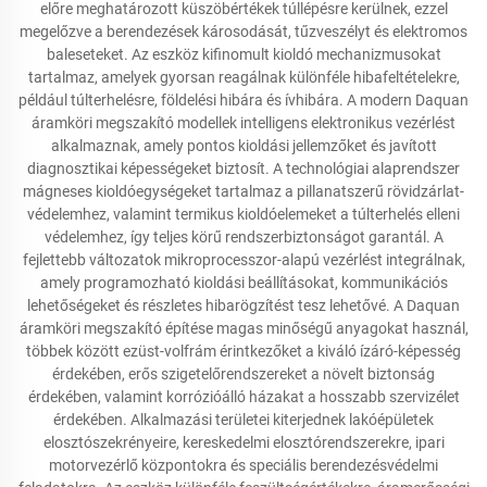
előre meghatározott küszöbértékek túllépésre kerülnek, ezzel
megelőzve a berendezések károsodását, tűzveszélyt és elektromos
baleseteket. Az eszköz kifinomult kioldó mechanizmusokat
tartalmaz, amelyek gyorsan reagálnak különféle hibafeltételekre,
például túlterhelésre, földelési hibára és ívhibára. A modern Daquan
áramköri megszakító modellek intelligens elektronikus vezérlést
alkalmaznak, amely pontos kioldási jellemzőket és javított
diagnosztikai képességeket biztosít. A technológiai alaprendszer
mágneses kioldóegységeket tartalmaz a pillanatszerű rövidzárlat-
védelemhez, valamint termikus kioldóelemeket a túlterhelés elleni
védelemhez, így teljes körű rendszerbiztonságot garantál. A
fejlettebb változatok mikroprocesszor-alapú vezérlést integrálnak,
amely programozható kioldási beállításokat, kommunikációs
lehetőségeket és részletes hibarögzítést tesz lehetővé. A Daquan
áramköri megszakító építése magas minőségű anyagokat használ,
többek között ezüst-volfrám érintkezőket a kiváló ízáró-képesség
érdekében, erős szigetelőrendszereket a növelt biztonság
érdekében, valamint korrózióálló házakat a hosszabb szervizélet
érdekében. Alkalmazási területei kiterjednek lakóépületek
elosztószekrényeire, kereskedelmi elosztórendszerekre, ipari
motorvezérlő központokra és speciális berendezésvédelmi