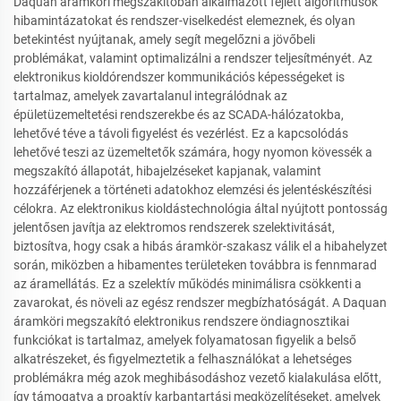
Daquan áramköri megszakítóban alkalmazott fejlett algoritmusok
hibamintázatokat és rendszer-viselkedést elemeznek, és olyan
betekintést nyújtanak, amely segít megelőzni a jövőbeli
problémákat, valamint optimalizálni a rendszer teljesítményét. Az
elektronikus kioldórendszer kommunikációs képességeket is
tartalmaz, amelyek zavartalanul integrálódnak az
épületüzemeltetési rendszerekbe és az SCADA-hálózatokba,
lehetővé téve a távoli figyelést és vezérlést. Ez a kapcsolódás
lehetővé teszi az üzemeltetők számára, hogy nyomon kövessék a
megszakító állapotát, hibajelzéseket kapjanak, valamint
hozzáférjenek a történeti adatokhoz elemzési és jelentéskészítési
célokra. Az elektronikus kioldástechnológia által nyújtott pontosság
jelentősen javítja az elektromos rendszerek szelektivitását,
biztosítva, hogy csak a hibás áramkör-szakasz válik el a hibahelyzet
során, miközben a hibamentes területeken továbbra is fennmarad
az áramellátás. Ez a szelektív működés minimálisra csökkenti a
zavarokat, és növeli az egész rendszer megbízhatóságát. A Daquan
áramköri megszakító elektronikus rendszere öndiagnosztikai
funkciókat is tartalmaz, amelyek folyamatosan figyelik a belső
alkatrészeket, és figyelmeztetik a felhasználókat a lehetséges
problémákra még azok meghibásodáshoz vezető kialakulása előtt,
így támogatva a proaktív karbantartási megközelítéseket, amelyek