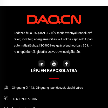
Fedezze fel a DAQUAN CE/TÜV tanúsítvánnyal rendelkező
reléit, időzítőit, energiamérőit és WiFi okos kapcsolóit ipari
automatizáláshoz. ISO9001-es gyár Wenzhou-ban, 30 km-
re a repülőtértől, globális OEM/ODM szolgáltatás.
LÉPJEN KAPCSOLATBA
Xinguang út 172., Xinguang ipari övezet, Liushi-város
+86-15906773307