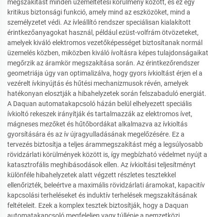
megszakítást minden üzemeltetési körülmény között, és ez egy
kritikus biztonsági funkció, amely mind az eszközöket, mind a
személyzetet védi. Az ívleállító rendszer speciálisan kialakított
érintkezőanyagokat használ, például ezüst-volfrám ötvözeteket,
amelyek kiváló elektromos vezetőképességet biztosítanak normál
üzemelés közben, miközben kiváló ívoltásra képes tulajdonságaikat
megőrzik az áramkör megszakítása során. Az érintkezőrendszer
geometriája úgy van optimalizálva, hogy gyors ívkioltást érjen el a
vezérelt ívkinyújtás és hűtési mechanizmusok révén, amelyek
hatékonyan elosztják a hibahelyzetek során felszabaduló energiát.
A Daquan automatakapcsoló házán belül elhelyezett speciális
ívkioltó rekeszek irányítják és tartalmazzák az elektromos ívet,
mágneses mezőket és hűtőbordákat alkalmazva az ívkioltás
gyorsítására és az ív újragyulladásának megelőzésére. Ez a
tervezés biztosítja a teljes árammegszakítást még a legsúlyosabb
rövidzárlati körülmények között is, így megbízható védelmet nyújt a
katasztrofális meghibásodások ellen. Az ívkioltási teljesítményt
különféle hibahelyzetek alatt végzett részletes tesztekkel
ellenőrizték, beleértve a maximális rövidzárlati áramokat, kapacitív
kapcsolási terheléseket és induktív terhelések megszakításának
feltételeit. Ezek a komplex tesztek biztosítják, hogy a Daquan
automatakapcsoló megfeleljen vagy túllépje a nemzetközi