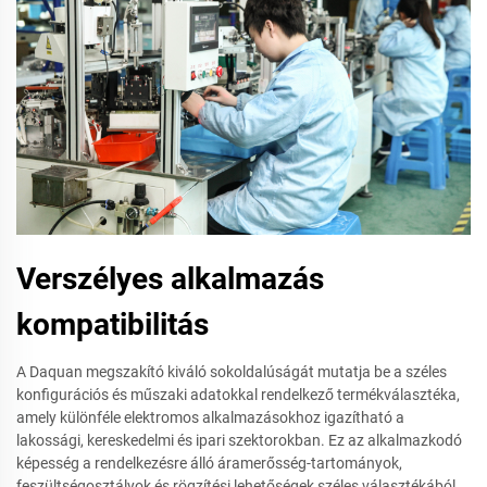
Verszélyes alkalmazás
kompatibilitás
A Daquan megszakító kiváló sokoldalúságát mutatja be a széles
konfigurációs és műszaki adatokkal rendelkező termékválasztéka,
amely különféle elektromos alkalmazásokhoz igazítható a
lakossági, kereskedelmi és ipari szektorokban. Ez az alkalmazkodó
képesség a rendelkezésre álló áramerősség-tartományok,
feszültségosztályok és rögzítési lehetőségek széles választékából